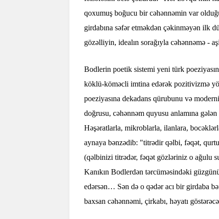
qoxumuş boğucu bir cəhənnəmin var olduğu
girdabına səfər etməkdən çəkinməyən ilk dün
gözəlliyin, idealın sorağıyla cəhənnəmə - aşi
Bodlerin poetik sistemi yeni türk poeziyası
köklü-köməcli imtina edərək pozitivizmə yö
poeziyasına dekadans qürubunu və modernizm
doğrusu, cəhənnəm quyusu anlamına gələn 
Həşəratlarla, mikroblarla, ilanlara, bocək
aynaya bənzədib: "titrədir qəlbi, fəqət, q
(qəlbinizi titrədər, fəqət gözləriniz o ağul
Kanıkın Bodlerdən tərcüməsindəki güzgünün 
edərsən… Sən də o qədər acı bir girdaba b
baxsan cəhənnəmi, çirkabı, həyatı göstərəcə