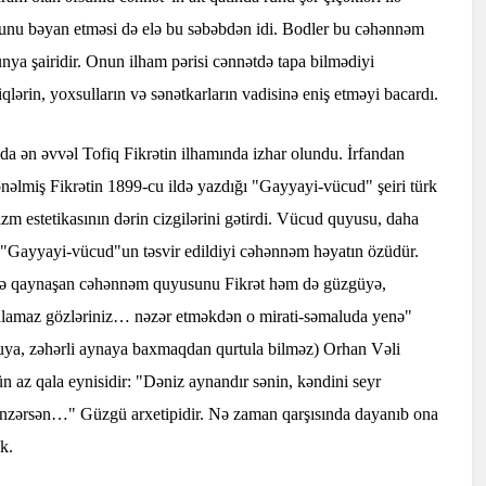
nu bəyan etməsi də elə bu səbəbdən idi. Bodler bu cəhənnəm
ya şairidir. Onun ilham pərisi cənnətdə tapa bilmədiyi
qlərin, yoxsulların və sənətkarların vadisinə eniş etməyi bacardı.
nda ən əvvəl Tofiq Fikrətin ilhamında izhar olundu. İrfandan
nəlmiş Fikrətin 1899-cu ildə yazdığı "Gayyayi-vücud" şeiri türk
 estetikasının dərin cizgilərini gətirdi. Vücud quyusu, daha
"Gayyayi-vücud"un təsvir edildiyi cəhənnəm həyatın özüdür.
lərlə qaynaşan cəhənnəm quyusunu Fikrət həm də güzgüyə,
urtulamaz gözləriniz… nəzər etməkdən o mirati-səmaluda yenə"
u suya, zəhərli aynaya baxmaqdan qurtula bilməz) Orhan Vəli
az qala eynisidir: "Dəniz aynandır sənin, kəndini seyr
ənzərsən…" Güzgü arxetipidir. Nə zaman qarşısında dayanıb ona
k.