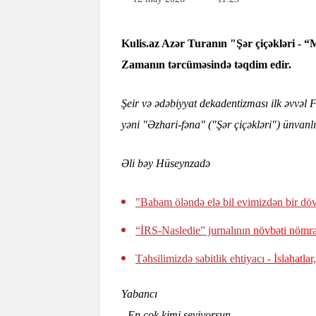
Kulis.az Azər Turanın "Şər çiçəkləri - “
Zamanın tərcüməsində təqdim edir.
Şeir və ədəbiyyat dekadentizması ilk əvvəl
yəni "Əzhari-fəna" ("Şər çiçəkləri") ünvanl
Əli bəy Hüseynzadə
"Babam öləndə elə bil evimizdən bir d
“İRS-Nasledie” jurnalının
növbəti nömrə
Təhsilimizdə sabitlik ehtiyacı
- İslahatla
Yabancı
- En çok kimi seviyorsun