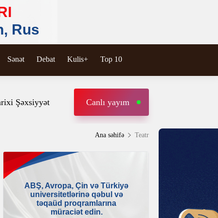
Sənət
Debat
Kulis+
Top 10
rixi Şəxsiyyət
Canlı yayım
Ana səhifə
Teatr