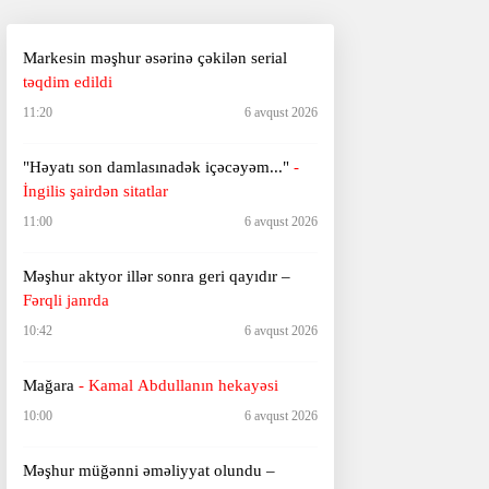
Markesin məşhur əsərinə çəkilən serial
təqdim edildi
11:20
6 avqust 2026
"Həyatı son damlasınadək içəcəyəm..."
-
İngilis şairdən sitatlar
11:00
6 avqust 2026
Məşhur aktyor illər sonra geri qayıdır –
Fərqli janrda
10:42
6 avqust 2026
Mağara
- Kamal Abdullanın hekayəsi
10:00
6 avqust 2026
Məşhur müğənni əməliyyat olundu –