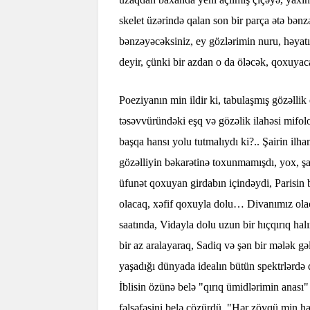
skelet üzərində qalan son bir parça ətə bə
bənzəyəcəksiniz, ey gözlərimin nuru, həyatı
deyir, çünki bir azdan o da öləcək, qoxuyac
Poeziyanın min ildir ki, tabulaşmış gözəllik
təsəvvüründəki eşq və gözəlik ilahəsi mifolo
başqa hansı yolu tutmalıydı ki?.. Şairin ilh
gözəlliyin bəkarətinə toxunmamışdı, yox, şa
üfunət qoxuyan girdabın içindəydi, Parisin 
olacaq, xəfif qoxuyla dolu… Divanımız olac
saatında, Vidayla dolu uzun bir hıçqırıq hal
bir az aralayaraq, Sadiq və şən bir mələk 
yaşadığı dünyada idealın bütün spektrlərdə 
İblisin özünə belə "qırıq ümidlərimin anası"
fəlsəfəsini belə çözürdü. "Hər zövqü min har