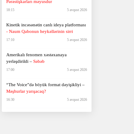
Pərəstişkarları məyusdur
18:15
5 avqust 2026
Kinetik incəsənətin canlı ideya platforması
- Naum Qabonun heykəllərinin sirri
17:10
5 avqust 2026
Amerikalı fenomen xəstəxanaya
yerləşdirildi –
Səbəb
17:00
5 avqust 2026
“The Voice”də böyük format dəyişikliyi –
Məşhurlar yarışacaq?
16:30
5 avqust 2026
Azərbaycan fotoqrafiyasının 165 illiyinə
həsr olunmuş
xüsusi poçt markası
16:00
5 avqust 2026