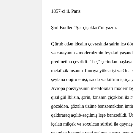
1857-ci il. Paris.
Şarl Bodler "Şər çiçəkləri"ni yazdı.
Qürub edən idealın çevrəsində şairin içə dö
və cərəyanın - modernizmin feyzləri yaşandı
predmetinə çevrildi. "Leş" şerindən başlaya
metafizik insanın Tanrıya yüksəlişi və Ona s
şeytana doğru enişi, səcdə və küfrün iç-içə 
Avropa poeziyasının metaforaları modernləşd
qızıl gül İblisin, şərin, fənanın çiçəkləri i
gözəldən, gözəlin üzünə bənzəməkdən imtina 
qaldıraraq açılıb-saçılmış leşə bənzədildi.
içalatı milçək və soxulcan sürüsü ilə qaynaş
uzaqdan baxanda yeni açılmış çiçəyə, yaxın