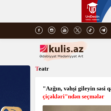
Teatr
"Azğın, vəhşi gileyin səsi q
çiçəkləri"ndən seçmələr