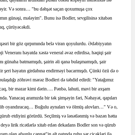
nzəyir. Və sonra… "bu dəhşət saçan qoxumuşa çox
mın günəşi, mələyim". Bunu isə Bodler, sevgilisinə xitabən
aq, çürüyəcəkdi.
 qəsri bir göz qırpımında belə viran qoyulurdu. Ədəbiyyatın
ji Veneranı həyatda xəstə veneral əvəz edirdisə, həqiqi şair
amı günaha batmamışdı, şairin əli qana bulaşmamışdı, şair
ir şeri həyatın girdabına endirməyi bacarmışdı. Çünki özü də o
bulaşdığı zöhrəvi mərəz Bodleri də təhdid edirdi: "Yatağımız
aq, bir məzar kimi dərin…. Pənbə, lahuti, mavi bir axşam
ında. Yanacaq aramızda bir tək şimşəyin fəri, Nəhayət, qapıları
gəlib oyandıracaq… Buğulu aynaları və ölmüş alovları…" Və o,
qürub etdiyini görürdü. Seçilmiş və lənətlənmiş və bəzən hətta
 deyə lirik ricətlərlə xitab edən dekadans Bodler son və qürub
am olan əfsunlu cənnət"in alt qatında ruhu şər çiçəkləri ilə