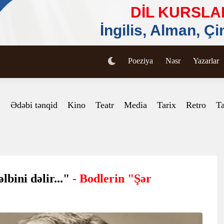
Poeziya
Nəsr
Yazarlar
Ədəbi tənqid
Kino
Teatr
Media
Tarix
Retro
Ta
əlbini dəlir..."
- Bodlerin "Şər