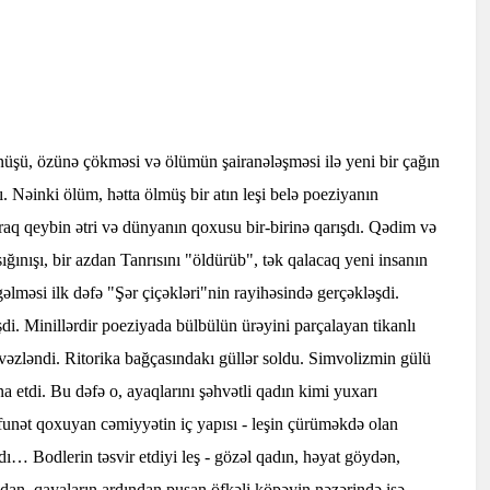
nüşü, özünə çökməsi və ölümün şairanələşməsi ilə yeni bir çağın
. Nəinki ölüm, hətta ölmüş bir atın leşi belə poeziyanın
raq qeybin ətri və dünyanın qoxusu bir-birinə qarışdı. Qədim və
ığınışı, bir azdan Tanrısını "öldürüb", tək qalacaq yeni insanın
gəlməsi ilk dəfə "Şər çiçəkləri"nin rayihəsində gerçəkləşdi.
i. Minillərdir poeziyada bülbülün ürəyini parçalayan tikanlı
lə əvəzləndi. Ritorika bağçasındakı güllər soldu. Simvolizmin gülü
etdi. Bu dəfə o, ayaqlarını şəhvətli qadın kimi yuxarı
 Üfunət qoxuyan cəmiyyətin iç yapısı - leşin çürüməkdə olan
dı… Bodlerin təsvir etdiyi leş - gözəl qadın, həyat göydən,
dan, qayaların ardından pusan öfkəli köpəyin nəzərində isə