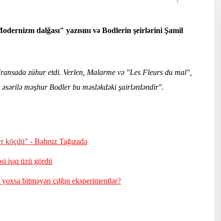
Modernizm dalğası" yazısını və Bodlerin şeirlərini Şamil
 Fransada zühur etdi. Verlen, Malarme və "Les Fleurs du mal",
ı əsərilə məşhur Bodler bu məsləkdəki şairlərdəndir".
övr köçdü"
- Bəhruz Tağızadə
si işıq üzü gördü
r, yoxsa bitməyən çılğın eksperimentlər?