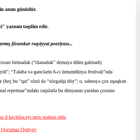
nin anım günüdür.
" yazısını təqdim edir.
rmış füsunkar rəqsiyyat poeziyası...
xsan birinədək (“ölənədək” deməyə dilim gəlmədi)
öyül”; “Tələbə və gənclərin 6-cı ümumdünya festivalı”nda
z (heç bu “qız” sözü də “sözgəlişi döy”; o, səhnəyə çox uşaqkən
onal repertuar”ındakı rəqslərlə bu dünyanın yarıdan çoxunu
bu il keçiriləcəyi tarix məlum oldu
- Qorxmaz Quliyev