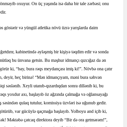
nməyib oxuyur. On üç yaşında isə daha bir tale zərbəsi; onu
dir.
 göstərir və yüngül atletika növü üzrə yarışlarda daim
ğırtdırır, kabinetində əyləşmiş bir kişiyə təqdim edir və sonda
ah mütləq bu ünvana getsin. Bu məşhur idmançı qızcığaz da ən
 görür ki, “bay, bura rəqs meydançası imiş ki!”. Növbə ona çatır
n, deyir, heç birinə! “Mən idmançıyam, məni bura səhvən
qi səslənib. Xeyli utanıb-qızardıqdan sonra dillənib ki, bu
 rəqs yoxdur axı, başlayıb öz ağzında çalmağa və oğlansayağı
 səsindən qulaq tutulur, komissiya üzvləri isə uğunub gedir.
götürüb, var gücüylə qaçmağa başlayıb. Yolboyu and içib ki,
ək! Məktəbə çatcaq direktora deyib “Bir də ora getmərəm!”,