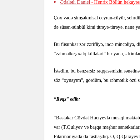
Ədalətli Daniel
- Henrix Böllün hekayəs
Çox vədə şimşəkmisal ceyran-cüyür, sehrdilli
də süsən-sünbül kimi titrəyə-titrəyə, nanə ya
Bu füsunkar zər-zərifliyə, incə-mincəliyə, d
“zəhmətkeş xalq kütlələri” bir yana, - kimlə
İstədim, bu bənzərsiz rəqqasəmizin sənətinə
söz “oynayım”, gördüm, bu rəhmətlik özü sa
“Rəqs” edib:
“Bəstəkar Cövdət Hacıyevlə musiqi məktəbi
var (T.Quliyev və başqa məşhur sənətkarları
Filarmoniyada da rastlaşdıq. O, Q.Qarayevl