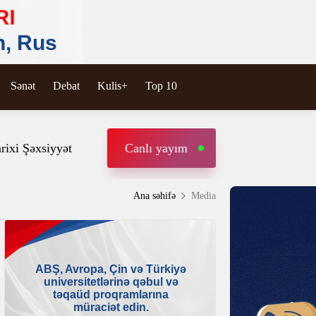
Sənət
Debat
Kulis+
Top 10
rixi Şəxsiyyət
Canlı yayım
Ana səhifə
Media