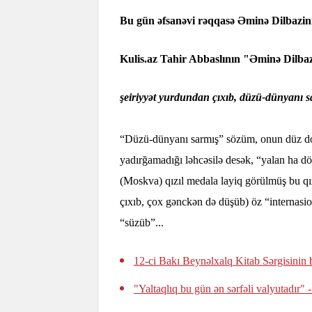
Bu gün əfsanəvi rəqqasə Əminə Dilbazi
Kulis.az Tahir Abbaslının "Əminə Dilbazi
şeiriyyət yurdundan çıxıb, düzü-dünyanı sa
“Düzü-dünyanı sarmış” sözüm, onun düz do
yadırğamadığı ləhcəsilə desək, “yalan ha d
(Moskva) qızıl medala layiq görülmüş bu qı
çıxıb, çox gənckən də düşüb) öz “internasi
“süzüb”...
12-ci Bakı Beynəlxalq Kitab Sərgisinin
"Yaltaqlıq bu gün ən sərfəli valyutadır"