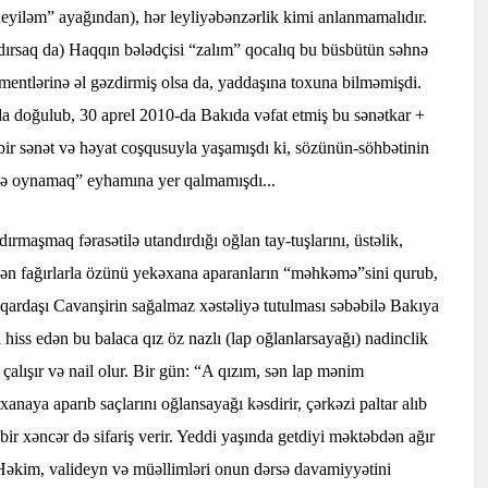
yiləm” ayağından), hər leyliyəbənzərlik kimi anlanmamalıdır.
ırsaq da) Haqqın bələdçisi “zalım” qocalıq bu büsbütün səhnə
ementlərinə əl gəzdirmiş olsa da, yaddaşına toxuna bilməmişdi.
 doğulub, 30 aprel 2010-da Bakıda vəfat etmiş bu sənətkar +
bir sənət və həyat coşqusuyla yaşamışdı ki, sözünün-söhbətinin
lə oynamaq” eyhamına yer qalmamışdı...
ırmaşmaq fərasətilə utandırdığı oğlan tay-tuşlarını, üstəlik,
ələn fağırlarla özünü yekəxana aparanların “məhkəmə”sini qurub,
k qardaşı Cavanşirin sağalmaz xəstəliyə tutulması səbəbilə Bakıya
nı hiss edən bu balaca qız öz nazlı (lap oğlanlarsayağı) nadinclik
çalışır və nail olur. Bir gün: “A qızım, sən lap mənim
anaya aparıb saçlarını oğlansayağı kəsdirir, çərkəzi paltar alıb
bir xəncər də sifariş verir. Yeddi yaşında getdiyi məktəbdən ağır
. Həkim, valideyn və müəllimləri onun dərsə davamiyyətini