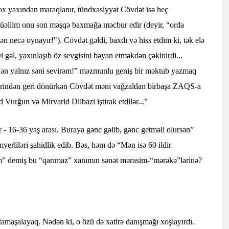
çox yaxından maraqlanır, tündxasiyyət Cövdət isə heç
müəllim onu son məşqə baxmağa məcbur edir (deyir, “orda
sən necə oynayır!"). Cövdət gəldi, baxdı və hiss etdim ki, tək elə
əl, yaxınlaşıb öz sevgisini bəyan etməkdən çəkinirdi...
Mən yalnız səni sevirəm!” məzmunlu geniş bir məktub yazmaq
fərindən geri dönürkən Cövdət məni vağzaldan birbaşa ZAQS-a
Vurğun və Mirvarid Dilbazi iştirak etdilər...”
 - 16-36 yaş arası. Buraya gənc gəlib, gənc getməli olursan”
yerliləri şahidlik edib. Bəs, həm də “Mən isə 60 ildir
” demiş bu “qarımaz” xanımın sənət mərasim-“mərəkə”lərinə?
-tamaşalayaq. Nədən ki, o özü də xatirə danışmağı xoşlayırdı.