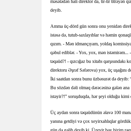
məsələdən hali direktor da, tir-tir titrəyən 
deyib.
Amma üç-dörd gün sonra onu yenidən direkto
istəsə də, tutub-saxlayıblar və həmin qonaq
qızım. - Mən idmançıyam, yoldaş komissiya.
qəbul ediblər. - Yox, yox, mən istəmirəm...
təqaüd?! - qızcığaz bu xitabı qarşısındakı 
direktoru Əşrəf Səfərova) yox, üç uşağını d
İki saatdan sonra bunu üzbəsurət də deyib: 
Bu sözdən dəli olmaq dərəcəsinə gələn ana 
istəyir?!” soruşduqda, hər şeyi olduğu kimi d
Üç aydan sonra təqaüdünün əlavə 100 manat d
yanına getdiyi və çox xeyirxahlıqlar gördük
gün də gəlib deyib ki, Üzeyir bəy bizim rə