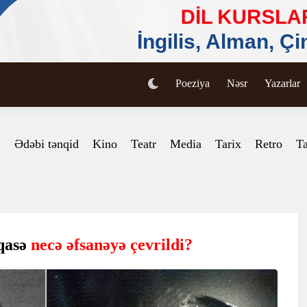
Poeziya
Nəsr
Yazarlar
Ədəbi tənqid
Kino
Teatr
Media
Tarix
Retro
Ta
qasə
necə əfsanəyə çevrildi?