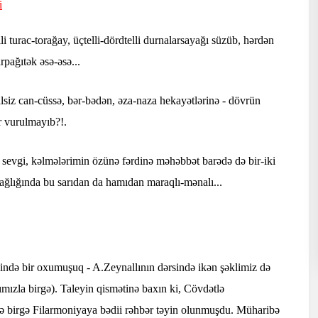
i
 turac-torağay, üçtelli-dördtelli durnalarsayağı süzüb, hərdən
rpağıtək əsə-əsə...
ilsiz can-cüssə, bər-bədən, əza-naza hekayətlərinə - dövrün
r vurulmayıb?!.
 sevgi, kəlmələrimin özünə fərdinə məhəbbət barədə də bir-iki
ğlığında bu sarıdan da hamıdan maraqlı-mənalı...
ndə bir oxumuşuq - A.Zeynallının dərsində ikən şəklimiz də
mızla birgə). Taleyin qismətinə baxın ki, Cövdətlə
ə birgə Filarmoniyaya bədii rəhbər təyin olunmuşdu. Müharibə