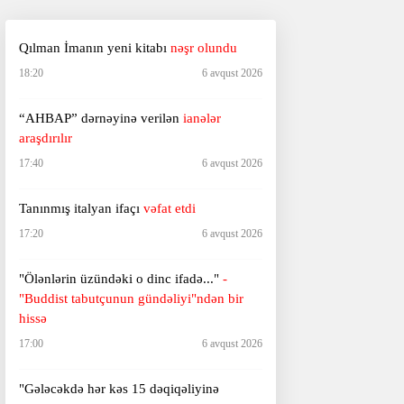
Qılman İmanın yeni kitabı
nəşr olundu
18:20
6 avqust 2026
“AHBAP” dərnəyinə verilən
ianələr
araşdırılır
17:40
6 avqust 2026
Tanınmış italyan ifaçı
vəfat etdi
17:20
6 avqust 2026
"Ölənlərin üzündəki o dinc ifadə..."
-
"Buddist tabutçunun gündəliyi"ndən bir
hissə
17:00
6 avqust 2026
"Gələcəkdə hər kəs 15 dəqiqəliyinə