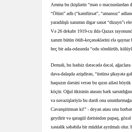
Amma bu (kişilərin “mən o məcnunlardan de
“Ölüm” adlı (“kəmfürsət”, “amansız” adland
yaradılışlı xanımın digər sənət “dizayn”ı el
Və 26 dekabr 1919-cu ildə Qazax rayonunda
xanım bütün ötüb-keçənəklərini elə qaynar 
heç bir ada-odasında “odu söndürüb, külüy
Deməli, bu hədsiz dərəcədə dəcəl, ağaclara d
dava-dalaşda əzişdirən, “üstünə şikayətə g
haqsızın dərsini verən bu qızın ailəsi böyü
köçür. Oğul itkisinin atasını bərk sarsıtdığı
və nəvazişləriylə bu dərdi ona unutdurmağa 
Cavanşirimsən ki!” - deyən atası onu bərbərx
geydirir və qaragül dərisindən papaq, gözəl 
xəstəlik səbəbilə bir müddət ayrılmalı olur