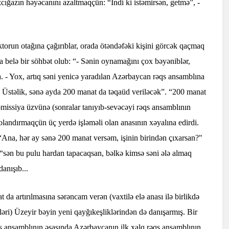
qızcığazın həyəcanını azaltmaqçün: “İndi ki istəmirsən, getmə”, -
run otağına çağırıblar, orada ötəndəfəki kişini görcək qaçmaq
la belə bir söhbət olub: “- Sənin oynamağını çox bəyəniblər,
 - Yox, artıq səni yenicə yaradılan Azərbaycan rəqs ansamblına
 - Üstəlik, sənə ayda 200 manat da təqaüd veriləcək”. “200 manat
komissiya üzvünə (sonralar tanıyıb-sevəcəyi rəqs ansamblının
olandırmaqçün üç yerdə işləməli olan anasının xəyalına edirdi.
“Ana, hər ay sənə 200 manat versəm, işinin birindən çıxarsan?"
“sən bu pulu hardan tapacaqsan, bəlkə kimsə səni ələ almaq
anışıb...
a artırılmasına sərəncam verən (vaxtilə elə anası ilə birlikdə
ləri) Üzeyir bəyin yeni qayğıkeşliklərindən də danışarmış. Bir
qs ansamblının əsasında Azərbaycanın ilk xalq rəqs ansamblının