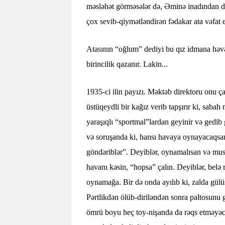
məsləhət görməsələr də, Əminə inadından dö
çox sevib-qiymətləndirən fədakar ata vəfat e
Atasının “oğlum” dediyi bu qız idmana həvəs
birincilik qazanır. Lakin...
1935-ci ilin payızı. Məktəb direktoru onu ça
üstüqeydli bir kağız verib tapşırır ki, sab
yaraşıqlı “sportmal”lardan geyinir və gedib
və soruşanda ki, hansı havaya oynayacaqsa
göndəriblər”. Deyiblər, oynamalısan və musi
havanı kəsin, “hopsa” çalın. Deyiblər, belə
oynamağa. Bir də onda ayılıb ki, zalda gülüş
Pərtlikdən ölüb-diriləndən sonra paltosunu 
ömrü boyu heç toy-nişanda da rəqs etməyəc