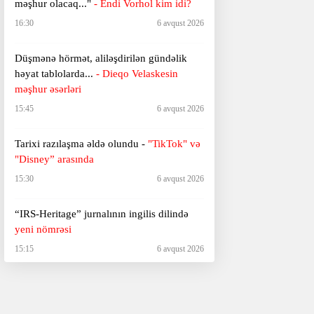
məşhur olacaq..."
- Endi Vorhol kim idi?
16:30
6 avqust 2026
Düşmənə hörmət, aliləşdirilən gündəlik
həyat tablolarda...
-
Dieqo Velaskesin
məşhur əsərləri
15:45
6 avqust 2026
Tarixi razılaşma əldə olundu -
"TikTok" və
"Disney” arasında
15:30
6 avqust 2026
“IRS-Heritage” jurnalının ingilis dilində
yeni nömrəsi
15:15
6 avqust 2026
"Deyirlər: dərdi-eşqin adəm öldürməz,
dürüstdür bu..."
- Xurşidbanu Natəvanın