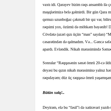
vaxtı idi. Qarayev bizim rəqs ansamblı ilə 
məşqlərimizə belə gəlmirdi. Bir gün Qara 
qırmızı uzunboğaz çəkməli bir qız var, bilir
rəqsimi yox, özümü də möhkəm bəyənib! Di g
Cövdətə (azəri qızı üçün “man” sayılan) “
cəsarətindən də qalmadım. Və... Gəncə sə
apardı. Evləndik. Nikah mərasimində Səməd 
Sonralar “Rəqqasənin sənət ömrü 20-cə ildir
deyəsi bu qızın nikah mərasiminə yalnız həm
rəqsdəyəm; düz üç rəqqasə ömrü yaşamışam
Bütün xalq!..
Deyirəm, elə bu “fəsil”i də xatirəvari yazıb