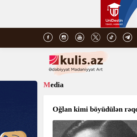
Media
Oğlan kimi böyüdülən rəq