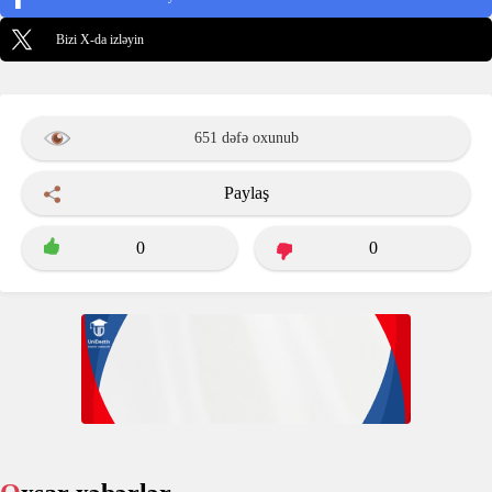
Bizi X-da izləyin
651 dəfə oxunub
Paylaş
0
0