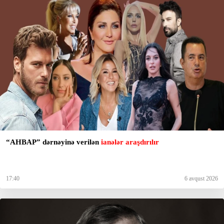
“AHBAP” dərnəyinə verilən
ianələr araşdırılır
17:40
6 avqust 2026