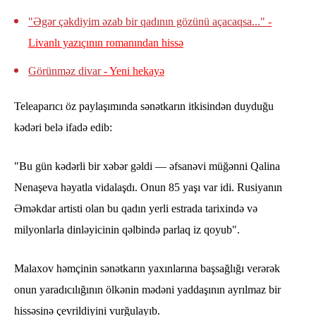
"Əgər çəkdiyim əzab bir qadının gözünü açacaqsa..."
-
Livanlı yazıçının romanından hissə
Görünməz divar
- Yeni hekayə
Teleaparıcı öz paylaşımında sənətkarın itkisindən duyduğu
kədəri belə ifadə edib:
"Bu gün kədərli bir xəbər gəldi — əfsanəvi müğənni Qalina
Nenaşeva həyatla vidalaşdı. Onun 85 yaşı var idi. Rusiyanın
Əməkdar artisti olan bu qadın yerli estrada tarixində və
milyonlarla dinləyicinin qəlbində parlaq iz qoyub".
Malaxov həmçinin sənətkarın yaxınlarına başsağlığı verərək
onun yaradıcılığının ölkənin mədəni yaddaşının ayrılmaz bir
hissəsinə çevrildiyini vurğulayıb.