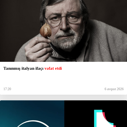
Tanınmış italyan ifaçı
vəfat etdi
17:20
6 avqust 2026