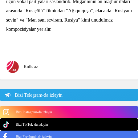
üçün vokal partiyaları səsləndirib. Müğənninin ən məşhur ifaları
arasında "Rus çölü" filmindən "Ağ qu quşu", eləcə də "Rusiyanı
sevin" və "Mən səni sevirəm, Rusiya" kimi unudulmaz
kompozisiyalar yer alır.
Kulis.az
Bizi Telegram-da izləyin
Bizi Instagram-da izləyin
Bizi TikTok-da izləyin
Bizi Facebook-da izləyin