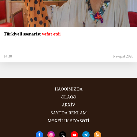
Türkiyəli ssenarist
vəfat etdi
14:30
6 avqust 2026
HAQQIMIZDA
ƏLAQƏ
ARXİV
SAYTDA REKLAM
MƏXFİLİK SİYASƏTİ