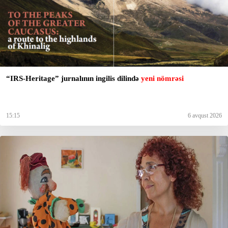
“IRS-Heritage” jurnalının ingilis dilində
yeni nömrəsi
15:15
6 avqust 2026