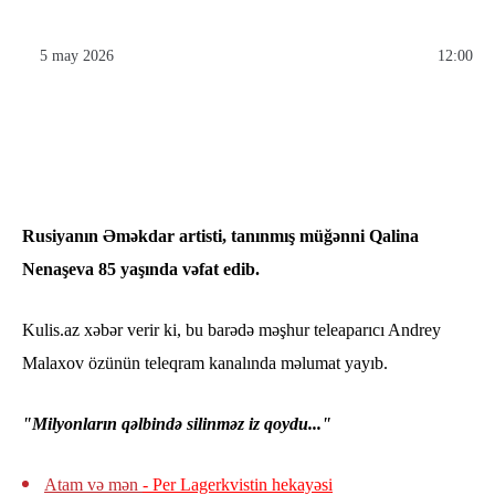
5 may 2026
12:00
Rusiyanın Əməkdar artisti, tanınmış müğənni Qalina
Nenaşeva 85 yaşında vəfat edib.
Kulis.az xəbər verir ki, bu barədə məşhur teleaparıcı Andrey
Malaxov özünün teleqram kanalında məlumat yayıb.
"Milyonların qəlbində silinməz iz qoydu..."
Atam və mən
- Per Lagerkvistin hekayəsi