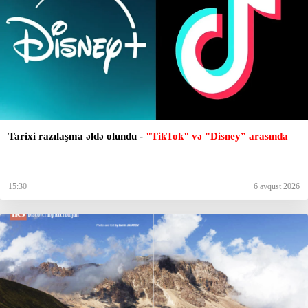
Tarixi razılaşma əldə olundu -
"TikTok" və "Disney” arasında
15:30
6 avqust 2026