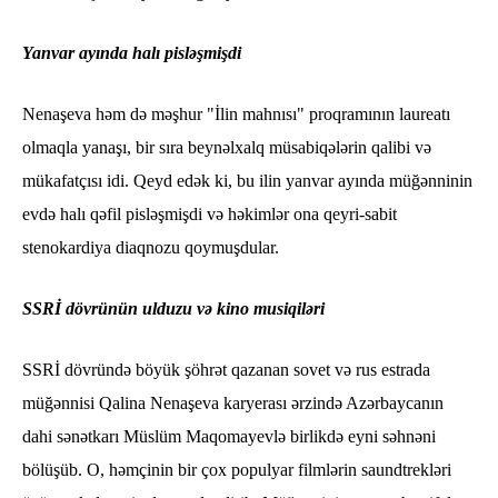
Yanvar ayında halı pisləşmişdi
Nenaşeva həm də məşhur "İlin mahnısı" proqramının laureatı
olmaqla yanaşı, bir sıra beynəlxalq müsabiqələrin qalibi və
mükafatçısı idi. Qeyd edək ki, bu ilin yanvar ayında müğənninin
evdə halı qəfil pisləşmişdi və həkimlər ona qeyri-sabit
stenokardiya diaqnozu qoymuşdular.
SSRİ dövrünün ulduzu və kino musiqiləri
SSRİ dövründə böyük şöhrət qazanan sovet və rus estrada
müğənnisi Qalina Nenaşeva karyerası ərzində Azərbaycanın
dahi sənətkarı Müslüm Maqomayevlə birlikdə eyni səhnəni
bölüşüb. O, həmçinin bir çox populyar filmlərin saundtrekləri