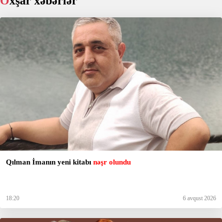
Oxşar xəbərlər
Qılman İmanın yeni kitabı
nəşr olundu
18:20
6 avqust 2026