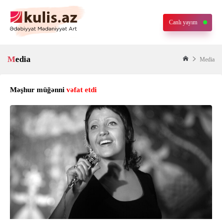
Canlı yayım
Media
Media
Məşhur müğənni
vəfat etdi