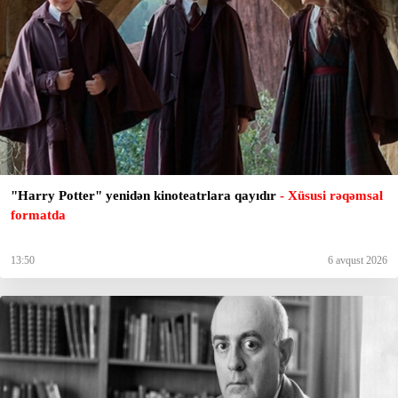
"Harry Potter" yenidən kinoteatrlara qayıdır
- Xüsusi rəqəmsal
formatda
13:50
6 avqust 2026