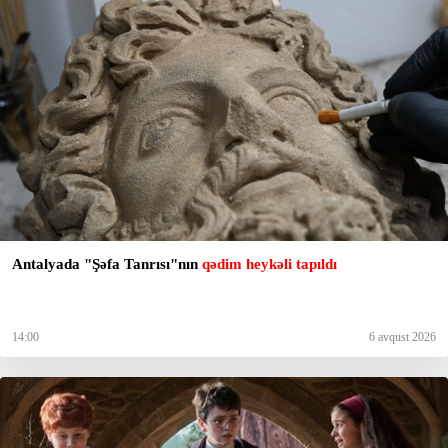
Antalyada "Şəfa Tanrısı"nın
qədim heykəli tapıldı
14:00
6 avqust 2026