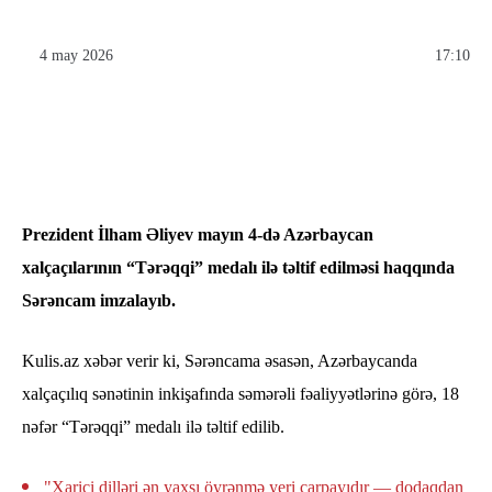
4 may 2026
17:10
Prezident İlham Əliyev mayın 4-də Azərbaycan
xalçaçılarının “Tərəqqi” medalı ilə təltif edilməsi haqqında
Sərəncam imzalayıb.
Kulis.az xəbər verir ki, Sərəncama əsasən, Azərbaycanda
xalçaçılıq sənətinin inkişafında səmərəli fəaliyyətlərinə görə, 18
nəfər “Tərəqqi” medalı ilə təltif edilib.
"Xarici dilləri ən yaxşı öyrənmə yeri çarpayıdır — dodaqdan