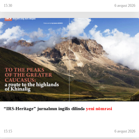
15:30
6 avqust 2026
“IRS-Heritage” jurnalının ingilis dilində
yeni nömrəsi
15:15
6 avqust 2026