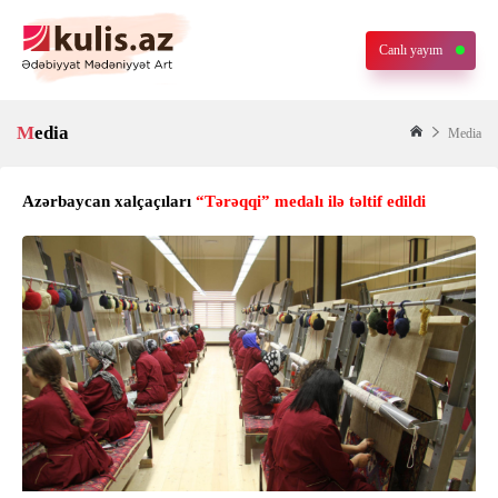
Canlı yayım
Media
Media
Azərbaycan xalçaçıları
“Tərəqqi” medalı ilə təltif edildi