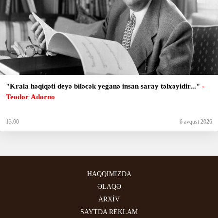
"Krala həqiqəti deyə biləcək yeganə insan saray təlxəyidir..."
-
Teodor Adorno
13:00
6 avqust 2026
HAQQIMIZDA
ƏLAQƏ
ARXİV
SAYTDA REKLAM