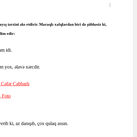
yış tərzini əks etdirir. Maraqlı xalqlardan biri də şübhəsiz ki,
dim edir:
m idi.
m yox, əlavə xərcdir.
- Cəfər Cabbarlı
-
Foto
erib ki, az danışıb, çox qulaq assın.