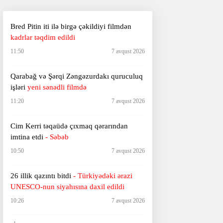
Bred Pitin iti ilə birgə çəkildiyi filmdən
kadrlar təqdim edildi
11:50
7 avqust 2026
Qarabağ və Şərqi Zəngəzurdakı quruculuq
işləri
yeni sənədli filmdə
11:20
7 avqust 2026
Cim Kerri təqaüdə çıxmaq qərarından
imtina etdi
- Səbəb
10:50
7 avqust 2026
26 illik qazıntı bitdi
- Türkiyədəki ərazi
UNESCO-nun
siyahısına daxil edildi
10:26
7 avqust 2026