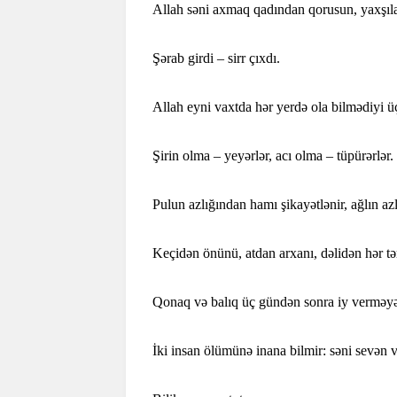
Allah səni axmaq qadından qorusun, yaxşıl
Şərab girdi – sirr çıxdı.
Allah eyni vaxtda hər yerdə ola bilmədiyi ü
Şirin olma – yeyərlər, acı olma – tüpürərlər.
Pulun azlığından hamı şikayətlənir, ağlın az
Keçidən önünü, atdan arxanı, dəlidən hər tər
Qonaq və balıq üç gündən sonra iy verməyə 
İki insan ölümünə inana bilmir: səni sevən v