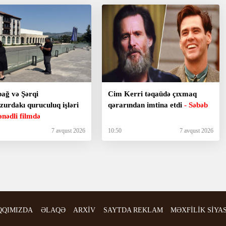
ağ və Şərqi
Cim Kerri təqaüdə çıxmaq
zurdakı quruculuq işləri
qərarından imtina etdi
- Səbəb
yeni sənədli filmdə
7 avqust 2026
10:50
7 avqust 2026
QQIMIZDA
ƏLAQƏ
ARXİV
SAYTDA REKLAM
MƏXFİLİK SİYA