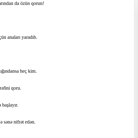
arından da özün qorun!
çün anaları yaradıb.
lığındansa heç kim.
əfini qoru.
başlayır.
ə sənə nifrət edən.