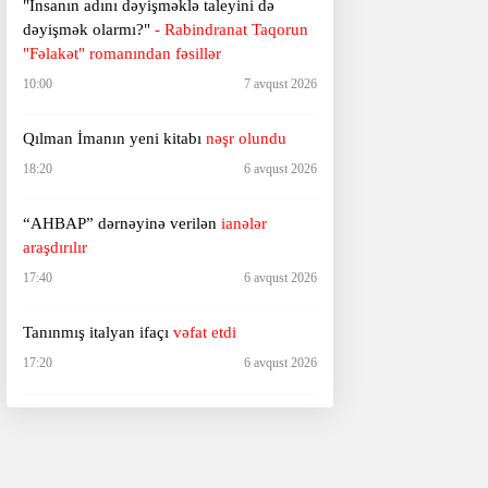
"İnsanın adını dəyişməklə taleyini də
dəyişmək olarmı?"
- Rabindranat Taqorun
"Fəlakət" romanından fəsillər
10:00
7 avqust 2026
Qılman İmanın yeni kitabı
nəşr olundu
18:20
6 avqust 2026
“AHBAP” dərnəyinə verilən
ianələr
araşdırılır
17:40
6 avqust 2026
Tanınmış italyan ifaçı
vəfat etdi
17:20
6 avqust 2026
"Ölənlərin üzündəki o dinc ifadə..."
-
"Buddist tabutçunun gündəliyi"ndən bir
hissə