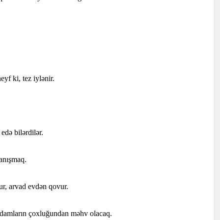
yf ki, tez iylənir.
edə bilərdilər.
danışmaq.
ur, arvad evdən qovur.
adamların çoxluğundan məhv olacaq.