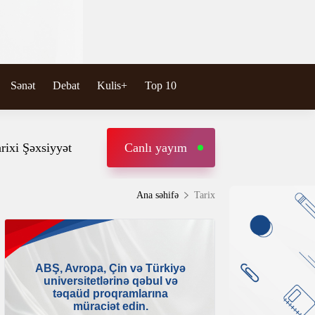
Sənət
Debat
Kulis+
Top 10
rixi Şəxsiyyət
Canlı yayım
Ana səhifə
Tarix