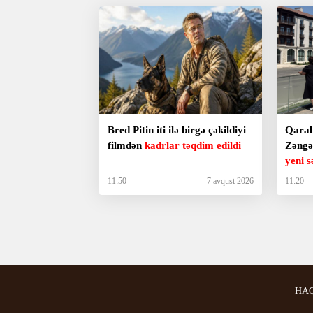
Bred Pitin iti ilə birgə çəkildiyi
Qarab
filmdən
kadrlar təqdim edildi
Zəngə
11:50
7 avqust 2026
11:20
HA