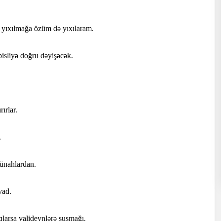
yıxılmağa özüm də yıxılaram.
pisliyə doğru dəyişəcək.
ırlar.
.
günahlardan.
vad.
qlarsa valideynlərə susmağı.