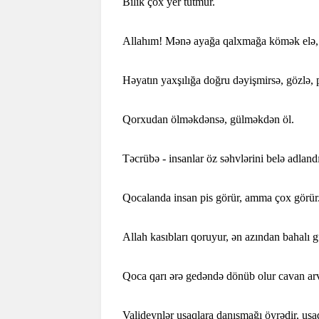
Bilik çox yer tutmur.
Allahım! Mənə ayağa qalxmağa kömək elə, 
Həyatın yaxşılığa doğru dəyişmirsə, gözlə, 
Qorxudan ölməkdənsə, gülməkdən öl.
Təcrübə - insanlar öz səhvlərini belə adlandır
Qocalanda insan pis görür, amma çox görür
Allah kasıbları qoruyur, ən azından bahalı 
Qoca qarı ərə gedəndə dönüb olur cavan ar
Valideynlər uşaqlara danışmağı öyrədir, uşa