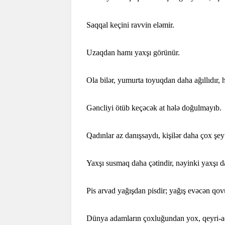
Saqqal keçini ravvin eləmir.
Uzaqdan hamı yaxşı görünür.
Ola bilər, yumurta toyuqdan daha ağıllıdır, he
Gəncliyi ötüb keçəcək at hələ doğulmayıb.
Qadınlar az danışsaydı, kişilər daha çox şey 
Yaxşı susmaq daha çətindir, nəyinki yaxşı 
Pis arvad yağışdan pisdir; yağış evəcən qov
Dünya adamların çoxluğundan yox, qeyri-