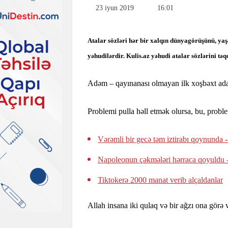
23 iyun 2019
16:01
Atalar sözləri hər bir xalqın dünyagörüşünü, yaşa
yəhudilərdir. Kulis.az yəhudi atalar sözlərini təq
Adəm – qayınanası olmayan ilk xoşbəxt ada
Problemi pulla həll etmək olursa, bu, proble
Vərəmli bir gecə təm iztirabı qoynunda
Napoleonun çəkmələri hərraca qoyuldu 
Tiktokerə 2000 manat verib alçaldanlar
Allah insana iki qulaq və bir ağzı ona görə v