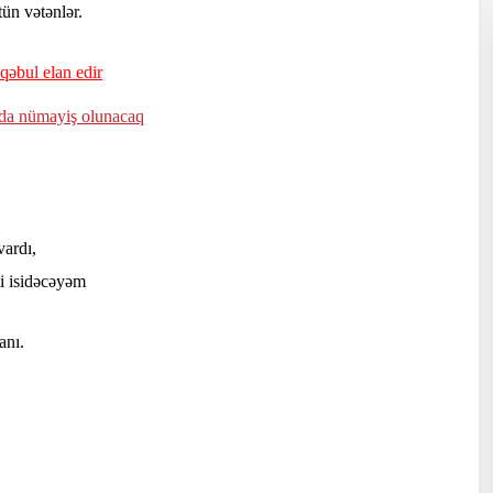
tün vətənlər.
qəbul elan edir
alda nümayiş olunacaq
vardı,
i isidəcəyəm
anı.