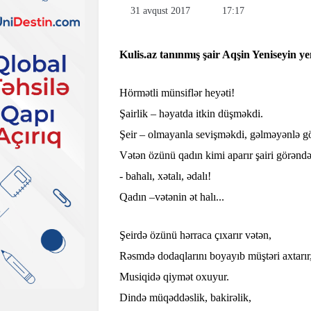
31 avqust 2017
17:17
Kulis.az tanınmış şair Aqşin Yeniseyin yen
Hörmətli münsiflər heyəti!
Şairlik – həyatda itkin düşməkdi.
Şeir – olmayanla sevişməkdi, gəlməyənlə g
Vətən özünü qadın kimi aparır şairi görənd
- bahalı, xətalı, ədalı!
Qadın –vətənin ət halı...
Şeirdə özünü hərraca çıxarır vətən,
Rəsmdə dodaqlarını boyayıb müştəri axtarır
Musiqidə qiymət oxuyur.
Dində müqəddəslik, bakirəlik,