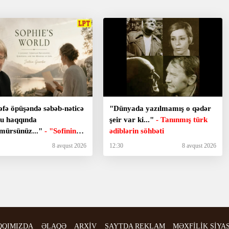
əfə öpüşəndə səbəb-nəticə
"Dünyada yazılmamış o qədər
u haqqında
şeir var ki..."
- Tanınmış türk
mürsünüz..."
- "Sofinin
ədiblərin söhbəti
sı"ndan sitatlar
8 avqust 2026
12:30
8 avqust 2026
QQIMIZDA
ƏLAQƏ
ARXİV
SAYTDA REKLAM
MƏXFİLİK SİYA