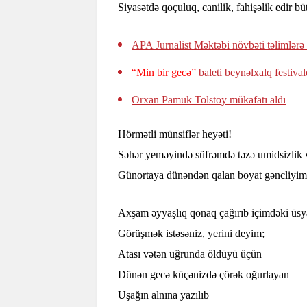
Siyasətdə qoçuluq, canilik, fahişəlik edir bü
APA Jurnalist Məktəbi növbəti təlimlərə
“Min bir gecə”
baleti beynəlxalq festiv
Orxan Pamuk Tolstoy mükafatı aldı
Hörmətli münsiflər heyəti!
Səhər yeməyində süfrəmdə təzə umidsizlik 
Günortaya dünəndən qalan boyat gəncliyim
Axşam əyyaşlıq qonaq çağırıb içimdəki üsy
Görüşmək istəsəniz, yerini deyim;
Atası vətən uğrunda öldüyü üçün
Dünən gecə küçənizdə çörək oğurlayan
Uşağın alnına yazılıb