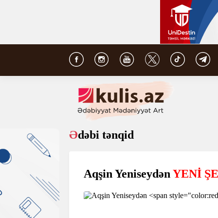
Ədəbi tənqid
Aqşin Yeniseydən
YENİ Ş