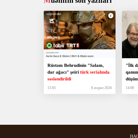
Müəllifin son yazıları
Rüstəm Behrudinin "Salam,
"İlk d
dar ağacı" şeiri
türk serialında
qanun
səsləndirildi
düşün
dünya
15:05
8 avqust 2026
14:00
HA