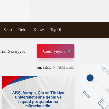
Sənət
Debat
Kulis+
Top 10
rixi Şəxsiyyət
Canlı yayım
Ana səhifə
Ədəbi tənqid