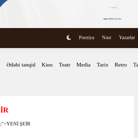
Poeziya
Nəsr
Yazarlar
Ədəbi tənqid
Kino
Teatr
Media
Tarix
Retro
Ta
EİR