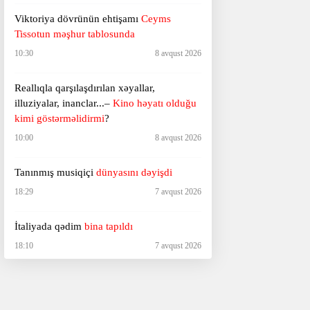
Viktoriya dövrünün ehtişamı
Ceyms
Tissotun məşhur tablosunda
10:30
8 avqust 2026
Reallıqla qarşılaşdırılan xəyallar,
illuziyalar, inanclar...–
Kino həyatı olduğu
kimi göstərməlidirmi
?
10:00
8 avqust 2026
Tanınmış musiqiçi
dünyasını dəyişdi
18:29
7 avqust 2026
İtaliyada qədim
bina tapıldı
18:10
7 avqust 2026
Ağ Ev sərt şəkildə tənqid olundu –
“Hörümçək adam”a görə