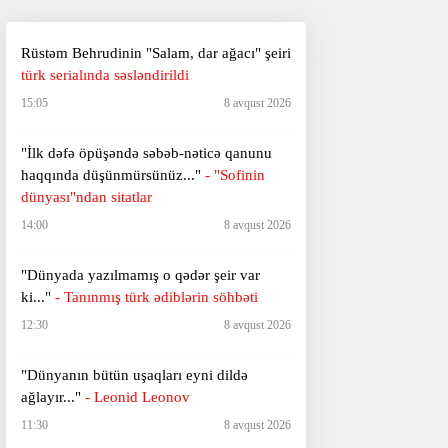
Rüstəm Behrudinin "Salam, dar ağacı" şeiri
türk serialında səsləndirildi
15:05
8 avqust 2026
"İlk dəfə öpüşəndə səbəb-nəticə qanunu
haqqında düşünmürsünüz..."
- "Sofinin
dünyası"ndan sitatlar
14:00
8 avqust 2026
"Dünyada yazılmamış o qədər şeir var
ki..."
- Tanınmış türk ədiblərin söhbəti
12:30
8 avqust 2026
​​​​​​​"Dünyanın bütün uşaqları eyni dildə
ağlayır..."
- Leonid Leonov
11:30
8 avqust 2026