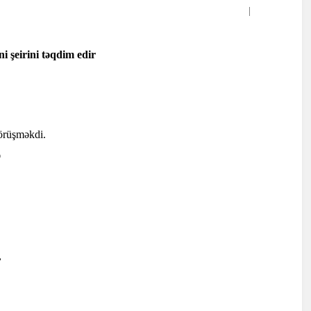
i şeirini təqdim edir
örüşməkdi.
ə
,