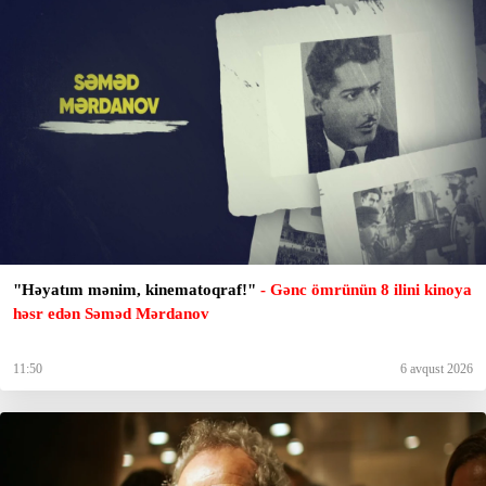
"Həyatım mənim, kinematoqraf!"
- Gənc ömrünün 8 ilini kinoya
həsr edən Səməd Mərdanov
11:50
6 avqust 2026