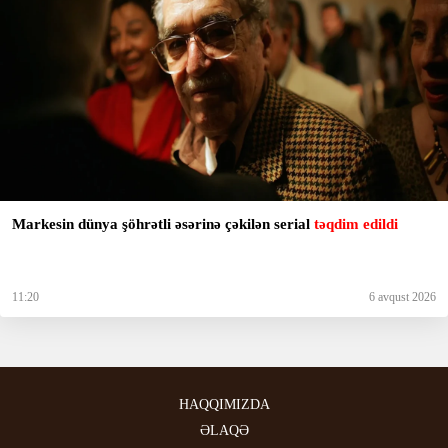
Markesin dünya şöhrətli əsərinə çəkilən serial
təqdim edildi
11:20
6 avqust 2026
HAQQIMIZDA
ƏLAQƏ