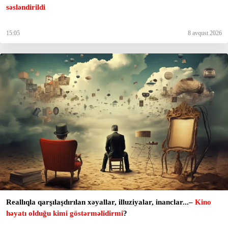
səsləndirildi
15:05
8 avqust 2026
Reallıqla qarşılaşdırılan xəyallar, illuziyalar, inanclar...–
Kino
həyatı olduğu kimi göstərməlidirmi
?