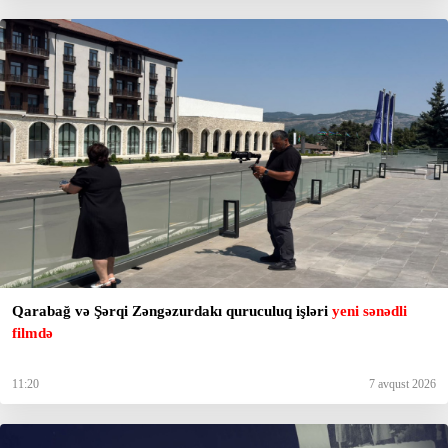
Qarabağ və Şərqi Zəngəzurdakı quruculuq işləri
yeni sənədli
filmdə
11:20
7 avqust 2026