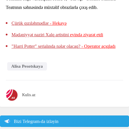
Teatrının səhnəsində müxtəlif obrazlarla çıxış edib.
Çürük qızıləhmədlər
- Hekayə
Mədəniyyət naziri Xalq artistini
evində ziyarət etdi
"Harri Potter" serialında nələr olacaq?
- Operator açıqladı
Alisa Pesotskaya
Kulis.az
Bizi Telegram-da izləyin