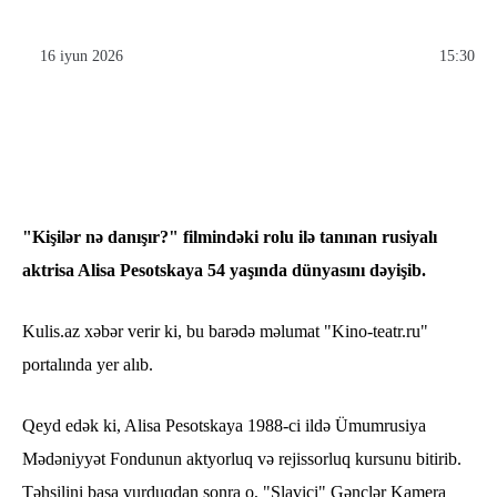
16 iyun 2026
15:30
"Kişilər nə danışır?" filmindəki rolu ilə tanınan rusiyalı
aktrisa Alisa Pesotskaya 54 yaşında dünyasını dəyişib.
Kulis.az xəbər verir ki, bu barədə məlumat "Kino-teatr.ru"
portalında yer alıb.
Qeyd edək ki, Alisa Pesotskaya 1988-ci ildə Ümumrusiya
Mədəniyyət Fondunun aktyorluq və rejissorluq kursunu bitirib.
Təhsilini başa vurduqdan sonra o, "Slaviçi" Gənclər Kamera