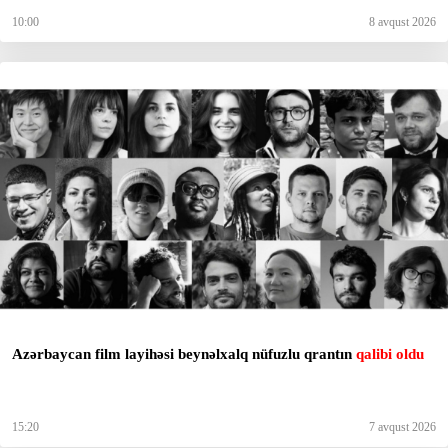
10:00
8 avqust 2026
Azərbaycan film layihəsi beynəlxalq nüfuzlu qrantın
qalibi oldu
15:20
7 avqust 2026