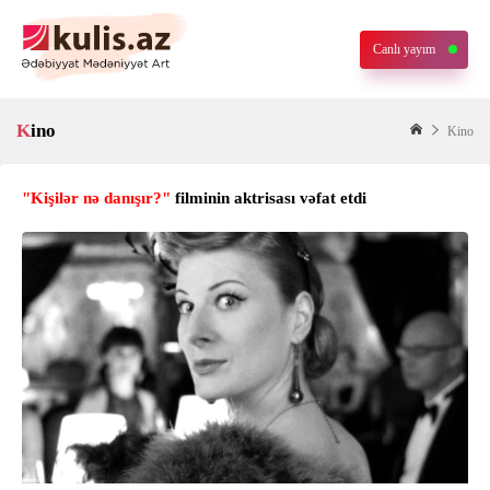
Canlı yayım
Kino
Kino
"Kişilər nə danışır?"
filminin aktrisası vəfat etdi