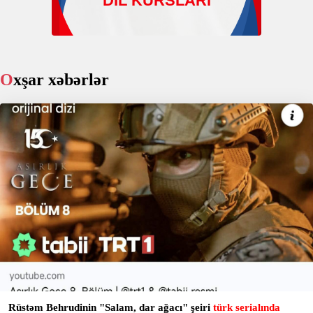
Oxşar xəbərlər
Rüstəm Behrudinin "Salam, dar ağacı" şeiri
türk serialında