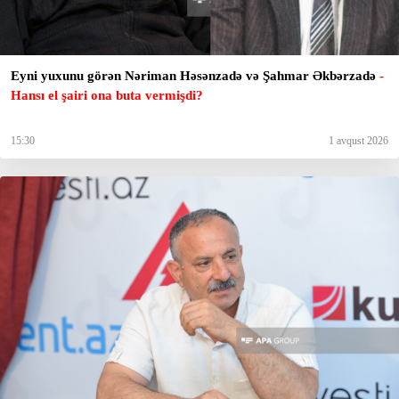
Eyni yuxunu görən Nəriman Həsənzadə və Şahmar Əkbərzadə
-
Hansı el şairi ona buta vermişdi?
15:30
1 avqust 2026