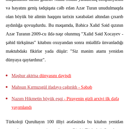
və həyatını geniş tədqiqata cəlb edən Azər Turan unudulmaqda
olan böyük bir alimin haqqını tarixin xərabələri altından çıxarıb
aydınlığa qovuşdurdu. Bu məqamda, Bəhicə Xalid Səid qızının
Azər Turanın 2009-cu ildə nəşr olunmuş "Xalid Səid Xocayev -
şəhid türkşünas" kitabını oxuyandan sonra müəllifə ünvanladığı
məktubdakı fikirlər yada düşür: "Siz mənim atamı yenidən
dünyaya qaytardınız".
Məşhur aktrisa
dünyasını dəyişdi
Mahsun Kırmızıgül ifadəyə çağırıldı
- Səbəb
Nazım Hikmetin böyük eşqi
- Pirayenin gizli arxivi ilk dəfə
yayımlandı
Türkoloji Qurultayın 100 illiyi ərəfəsində bu kitabın yenidən