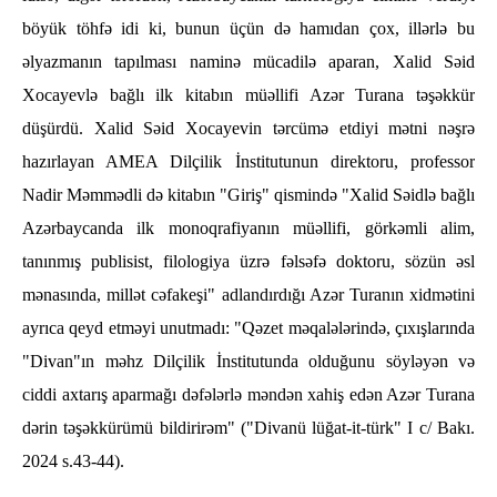
böyük töhfə idi ki, bunun üçün də hamıdan çox, illərlə bu
əlyazmanın tapılması naminə mücadilə aparan, Xalid Səid
Xocayevlə bağlı ilk kitabın müəllifi Azər Turana təşəkkür
düşürdü. Xalid Səid Xocayevin tərcümə etdiyi mətni nəşrə
hazırlayan AMEA Dilçilik İnstitutunun direktoru, professor
Nadir Məmmədli də kitabın "Giriş" qismində "Xalid Səidlə bağlı
Azərbaycanda ilk monoqrafiyanın müəllifi, görkəmli alim,
tanınmış publisist, filologiya üzrə fəlsəfə doktoru, sözün əsl
mənasında, millət cəfakeşi" adlandırdığı Azər Turanın xidmətini
ayrıca qeyd etməyi unutmadı: "Qəzet məqalələrində, çıxışlarında
"Divan"ın məhz Dilçilik İnstitutunda olduğunu söyləyən və
ciddi axtarış aparmağı dəfələrlə məndən xahiş edən Azər Turana
dərin təşəkkürümü bildirirəm" ("Divanü lüğat-it-türk" I c/ Bakı.
2024 s.43-44).