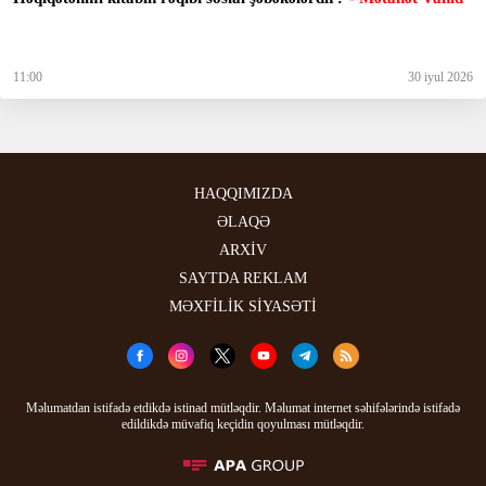
11:00
30 iyul 2026
HAQQIMIZDA
ƏLAQƏ
ARXİV
SAYTDA REKLAM
MƏXFİLİK SİYASƏTİ
Məlumatdan istifadə etdikdə istinad mütləqdir. Məlumat internet səhifələrində istifadə
edildikdə müvafiq keçidin qoyulması mütləqdir.