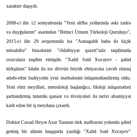
xarakter daşıyıb.
2008-ci ilin 12 sentyabrında "Yeni əlifba yollarında əski xatirə
və duyğularım" əsərindən "Birinci Ümum Türkoloji Qurultayı",
2015-ci ilin 29 avqustunda isə "Annagəldi baba ilə kiçik
müsahibə" hissələrini "Ədəbiyyat qəzeti"ndə təqdimatla
oxuculara təqdim etmişdir. "Xalid Səid Xocayev - şəhid
türkşünas" kitabı ilə isə dövrün böyük ehtiyacına cavab olaraq
ədəbi-elmi fəaliyyətin yeni mərhələsini istiqamətləndirmiş oldu.
Yeni elmi meyilləri, metodoloji başlanğıcı, filoloji istiqamətləri
şərtləndirmiş tutumlu qənaət və tövsiyələri ilə tarixi əhəmiyyət
kəsb edən bir iş meydana çıxardı.
Doktor Cavad Heyət Azər Turanın türk məfkurəsi yolunda şəhid
getmiş bir alimin haqqında yazdığı "Xalid Səid Xocayev"