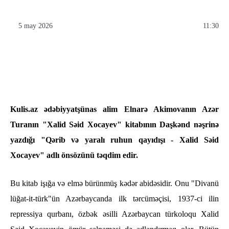
5 may 2026
11:30
Kulis.az ədəbiyyatşünas alim Elnarə Akimovanın Azər
Turanın "Xalid Səid Xocayev" kitabının Daşkənd nəşrinə
yazdığı "Qərib və yaralı ruhun qayıdışı - Xalid Səid
Xocayev" adlı önsözünü təqdim edir.
Bu kitab işığa və elmə bürünmüş kədər abidəsidir. Onu "Divanü
lüğat-it-türk"ün Azərbaycanda ilk tərcüməçisi, 1937-ci ilin
repressiya qurbanı, özbək əsilli Azərbaycan türkoloqu Xalid