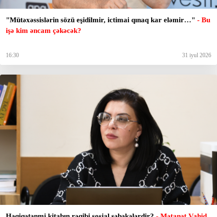
"Mütəxəssislərin sözü eşidilmir, ictimai qınaq kar eləmir…"
- Bu
işə kim əncam çəkəcək?
16:30
31 iyul 2026
Həqiqətənmi kitabın rəqibi sosial şəbəkələrdir?
- Mətanət Vahid