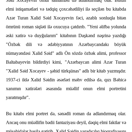
Səid Xocayevin ömür salnaməsi də adlandırmaq olar. Bütün
elmi istiqamətləri və tədqiq çoxcəhətliliyi ilə seçilən bu kitabda
Azər Turan Xalid Səid Xocayevin fəci, əzablı sonluqla bitən
ömrünü roman siqləti ilə oxucuya çatdırıb. "Yeni əlifba yolunda
əski xatirə və duyğularım" kitabının Daşkənd nəşrinə yazdığı
"Özbək dili və ədəbiyyatının Azərbaycandakı böyük
nümayəndəsi Xalid Səid" adlı Ön sözdə özbək alimi, professor
Baltabayevin bildirdiyi kimi, "Azərbaycan alimi Azər Turan
"Xalid Səid Xocayev - şəhid türkşünas" adlı bir kitab yazmışdır.
1937-ci ildə Xalid Səidin əsərləri məhv edilsə də, qızı Bəhicə
xanımın xatirələri əsasında müəllif onun elmi portretini
yaratmışdır".
Bu kitabı elmi portret də, sənədli roman da adlandırmaq olar.
Ancaq onu müəllifin bədii fantaziyası deyil, dəqiq elmi faktlar və
müşahidələr hasilə gətirib. Xalid Səidin yaradıcılıq bioqrafiyasını