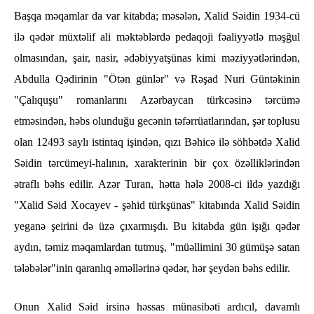
Başqa məqamlar da var kitabda; məsələn, Xalid Səidin 1934-cü
ilə qədər müxtəlif ali məktəblərdə pedaqoji fəaliyyətlə məşğul
olmasından, şair, nasir, ədəbiyyatşünas kimi məziyyətlərindən,
Abdulla Qədirinin "Ötən günlər" və Rəşad Nuri Güntəkinin
"Çalıquşu" romanlarını Azərbaycan türkcəsinə tərcümə
etməsindən, həbs olunduğu gecənin təfərrüatlarından, şər toplusu
olan 12493 saylı istintaq işindən, qızı Bəhicə ilə söhbətdə Xalid
Səidin tərcümeyi-halının, xarakterinin bir çox özəlliklərindən
ətraflı bəhs edilir. Azər Turan, hətta hələ 2008-ci ildə yazdığı
"Xalid Səid Xocayev - şəhid türkşünas" kitabında Xalid Səidin
yeganə şeirini də üzə çıxarmışdı. Bu kitabda gün işığı qədər
aydın, təmiz məqamlardan tutmuş, "müəllimini 30 gümüşə satan
tələbələr"inin qaranlıq əməllərinə qədər, hər şeydən bəhs edilir.
Onun Xalid Səid irsinə həssas münasibəti ardıcıl, davamlı