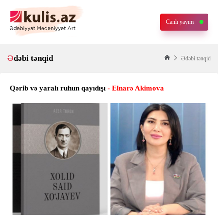
Canlı yayım
Ədəbi tənqid
Ədəbi tənqid
Qərib və yaralı ruhun qayıdışı
- Elnarə Akimova