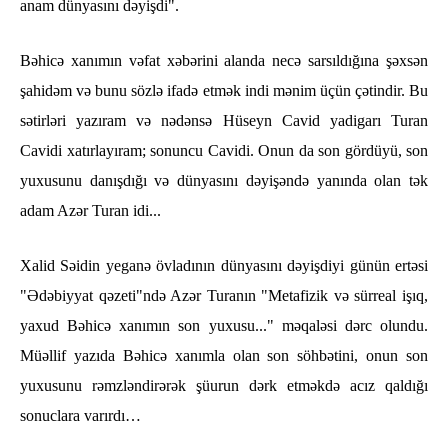
anam dünyasını dəyişdi".
Bəhicə xanımın vəfat xəbərini alanda necə sarsıldığına şəxsən
şahidəm və bunu sözlə ifadə etmək indi mənim üçün çətindir. Bu
sətirləri yazıram və nədənsə Hüseyn Cavid yadigarı Turan
Cavidi xatırlayıram; sonuncu Cavidi. Onun da son gördüyü, son
yuxusunu danışdığı və dünyasını dəyişəndə yanında olan tək
adam Azər Turan idi...
Xalid Səidin yeganə övladının dünyasını dəyişdiyi günün ertəsi
"Ədəbiyyat qəzeti"ndə Azər Turanın "Metafizik və sürreal işıq,
yaxud Bəhicə xanımın son yuxusu..." məqaləsi dərc olundu.
Müəllif yazıda Bəhicə xanımla olan son söhbətini, onun son
yuxusunu rəmzləndirərək şüurun dərk etməkdə acız qaldığı
sonuclara varırdı…