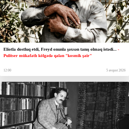
Eliotla dostluq etdi, Freyd onunla şəxsən tanış olmaq istədi...
-
Pulitser mükafatlı kölgədə qalan "kosmik şair"
12:00
5 avqust 2026