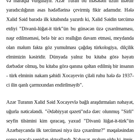
və maraqla vurğulayır. Azər Turan bu məsələni uzun illərdir
yaradıcılığının əsas hədəflərinə çevirmiş fikir adamıdır. Hələ
Xalid Səid barədə ilk kitabında yazırdı ki, Xalid Səidin tərcümə
etdiyi "Divanü-lüğat-it türk"ün bu günəcən üzə çıxarılmaması,
nəşr edilməməsi, belə bir acı reallığın davam etməsi, meydanda
olan məlum fakta göz yumulması çağdaş türkologiya, dilçilik
elmimizin kəsiridir. Dünyada yalnız bu kitaba görə həyatı
dərbədər olmuş, bu kitaba görə qanına qəltan edilmiş bir insanın
- türk elminin nakam şəhidi Xocayevin çiləli ruhu hələ də 1937-
ci ilin qanlı çarmıxından endirilməyib".
Azər Turanın Xalid Səid Xocayevlə bağlı araşdırmaları nəhayət,
uğurla nəticələndi. "Ədəbiyyat qəzeti"ndə dərc olunmuş "Sirli"
seyfin tilsimini kim qıracaq, yaxud "Divanü lüğat-it-türk"ün
Azərbaycanda ilk tərcüməsi niyə üzə çıxarılmır?" məqaləsindən
sonra məsələ yenidən aktuallaşdı. Nəhayət, məlum oldu ki, itmiş,