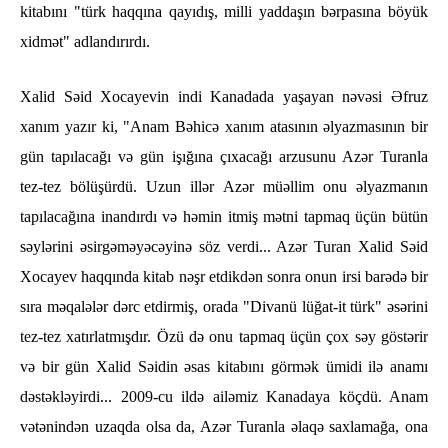
kitabını "türk haqqına qayıdış, milli yaddaşın bərpasına böyük
xidmət" adlandırırdı.
Xalid Səid Xocayevin indi Kanadada yaşayan nəvəsi Əfruz
xanım yazır ki, "Anam Bəhicə xanım atasının əlyazmasının bir
gün tapılacağı və gün işığına çıxacağı arzusunu Azər Turanla
tez-tez bölüşürdü. Uzun illər Azər müəllim onu əlyazmanın
tapılacağına inandırdı və həmin itmiş mətni tapmaq üçün bütün
səylərini əsirgəməyəcəyinə söz verdi... Azər Turan Xalid Səid
Xocayev haqqında kitab nəşr etdikdən sonra onun irsi barədə bir
sıra məqalələr dərc etdirmiş, orada "Divanü lüğat-it türk" əsərini
tez-tez xatırlatmışdır. Özü də onu tapmaq üçün çox səy göstərir
və bir gün Xalid Səidin əsas kitabını görmək ümidi ilə anamı
dəstəkləyirdi... 2009-cu ildə ailəmiz Kanadaya köçdü. Anam
vətənindən uzaqda olsa da, Azər Turanla əlaqə saxlamağa, ona