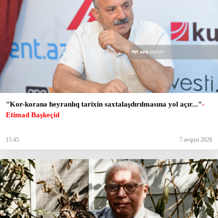
"Kor-koranə heyranlıq tarixin saxtalaşdırılmasına yol açır..."
-
Etimad Başkeçid
15:45
7 avqust 2026