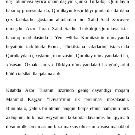
nəşr olunması ayrıca önəm daşıyır. Çünki Türkoloji Qurultayın
hazırlıq prosesində də, Qurultayın keçirildiyi günlərdə də daha
çox fədakarlıq göstərən alimlərdən biri Xalid Səid Xocayev
olmuşdu. Azər Turan Xalid Səidin Türkoloji Qurultaya istər
hazırlıq mərhələsində - Yeni Əlifba Komitəsinin nümayəndə
heyətinin tərkibində Krıma, Türküstana səfərlərini, istərsə də
Qurultaydakı çıxışlarını, məruzəsini, Qurultay nümayəndələri ilə,
xüsusən, Özbəkistan və Türkiyə nümayəndələri ilə görüşlərini
bütün təfsilatı ilə qələmə alıb.
Kitabda Azər Turanın üzərində geniş dayandığı məqam
Mahmud Kaşğari "Divan"ının ilk tərcüməsi məsələsidir.
Bununla o, yalnız bir alimin haqqını bərpa etmir, həmçinin türk
əxlaqının, türk mənəviyyatının kökündə dayanmış bu qiymətli
divanın ilk tərcüməsinin bizə məxsus olmasını xüsusi məhəbbət