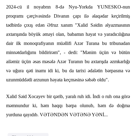
2024-cü il noyabrın 8-də Nyu-Yorkda YUNESKO-nun
proqramı çərçivəsində Divanın çapı ilə əlaqədar keçirilmiş
tədbirdə çıxış edən Əfruz xanım "Xalid Səidin əlyazmasının
axtarışında böyük əməyi olan, babamın həyat və yaradıcılığına
dair ilk monoqrafiyanın müəllifi Azər Turana bu tribunadan
minnətdarlığımı bildirirəm", - dedi: "Mənim üçün və bütün
ailəmiz üçün əsas məsələ Azər Turanın bu axtarışda əzmkarlığı
və uğura qəti inamı idi ki, bu da tarixi ədalətin bərpasına və
uzunmüddətli arzunun həyata keçməsinə səbəb oldu".
Xalid Səid Xocayev bir qərib, yaralı ruh idi. İndi o ruh ona görə
məmnundur ki, həm haqqı bərpa olunub, həm də doğma
yurduna qayıdıb. VƏTƏNDƏN VƏTƏNƏ YƏNİ...