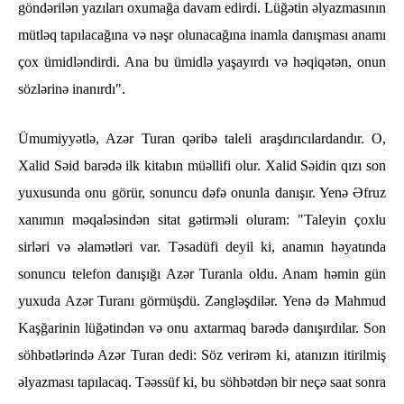
göndərilən yazıları oxumağa davam edirdi. Lüğətin əlyazmasının
mütləq tapılacağına və nəşr olunacağına inamla danışması anamı
çox ümidləndirdi. Ana bu ümidlə yaşayırdı və həqiqətən, onun
sözlərinə inanırdı".
Ümumiyyətlə, Azər Turan qəribə taleli araşdırıcılardandır. O,
Xalid Səid barədə ilk kitabın müəllifi olur. Xalid Səidin qızı son
yuxusunda onu görür, sonuncu dəfə onunla danışır. Yenə Əfruz
xanımın məqaləsindən sitat gətirməli oluram: "Taleyin çoxlu
sirləri və əlamətləri var. Təsadüfi deyil ki, anamın həyatında
sonuncu telefon danışığı Azər Turanla oldu. Anam həmin gün
yuxuda Azər Turanı görmüşdü. Zəngləşdilər. Yenə də Mahmud
Kaşğarinin lüğətindən və onu axtarmaq barədə danışırdılar. Son
söhbətlərində Azər Turan dedi: Söz verirəm ki, atanızın itirilmiş
əlyazması tapılacaq. Təəssüf ki, bu söhbətdən bir neçə saat sonra