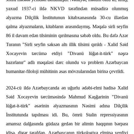
yaxud 1937-ci ildə NKVD tərəfindən müsadirə olunmuş
əlyazma Dilçilik İnstitutunun kitabxanasında 30-cu illərdən
qalma əlyazmaların, kitabların arasındaymış. Məqalə sirli seyfin
86 il davam edən tilsiminin qırılmasına səbəb oldu. Bu dəfə Azər
Turanın "Sirli seyfin səksən altı illik tilsimi qırıldı - Xalid Səid
Xocayevin tərcümə etdiyi "Divanü lüğat-it-türk" nəşrə
hazırlanır" adlı məqaləsi dərc olundu və problem Azərbaycan
humanitar-filoloji mühitinin əsas mövzularından birinə çevrildi.
2024-cü ildə Azərbaycanda ən uğurlu ədəbi-elmi hadisə Xalid
Səid Xocayevin tərcüməsində Mahmud Kaşğarinin "Divanü
lüğat-it-türk" əsərinin əlyazmasının Nəsimi adına Dilçilik
İnstitutunda tapılması idi. Bu, ömrü Stalin repressiyasının
amansız dalğasında güdaza gedən bir alimin haqqının bərpası
idisə, digər tərəfdən, Azərbaycanın türkologiya elminə verdiyi