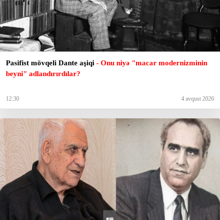
Pasifist mövqeli Dante aşiqi
- Onu niyə "macar modernizminin
beyni" adlandırırdılar?
12:30
4 avqust 2026