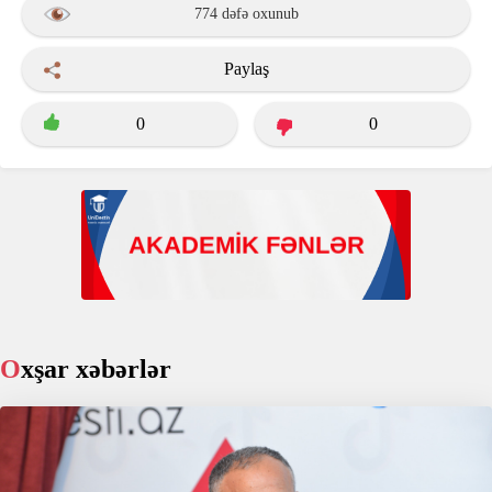
774 dəfə oxunub
Paylaş
0
0
Oxşar xəbərlər