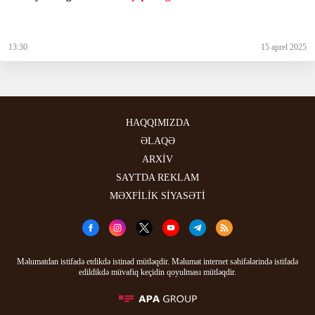
13:30
15 aprel 2025
HAQQIMIZDA
ƏLAQƏ
ARXİV
SAYTDA REKLAM
MƏXFİLİK SİYASƏTİ
Məlumatdan istifadə etdikdə istinad mütləqdir. Məlumat internet səhifələrində istifadə
edildikdə müvafiq keçidin qoyulması mütləqdir.