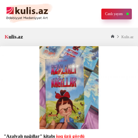
Canlı yayım
Kulis.az
Kulis.az
"Azalyalı nağıllar" kitabı
işıq üzü gördü