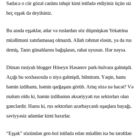
Sadəcə o cür gözəl canlını təhqir kimi istifadə etdiyiniz üçün siz
heç eşşək də deyilsiniz.
Bu arada eşşəklər, atlar və ruslardan söz düşmüşkən Yekatrina
müəlliməni xatırlamasaq olmazdı. Allah rəhmət eləsin, ya da rus
demiş, Tanrı günahlarını bağışlasın, rahat uyusun. Hər nəysə.
Dünən rusiyalı blogger Hüseyn Həsənov park-bulvara gəlmişdi.
Açığı bu soxhasoxda o niyə gəlmişdi, bilmirəm. Yəqin, hamı
həmin izdihamı, həmin qarğaşanı görüb. Artıq sözə nə hacət? Və
məlum oldu ki, həmin izdihamın əksəriyyəti rus sektorları olan
gənclərdir. Hansı ki, rus sektorları azərbaycanlı uşaqlara bayağı,
səviyyəsiz adamlar kimi baxırlar.
“Eşşək” sözündən gen-bol istifadə edən müəllim isə bu tərəfdən