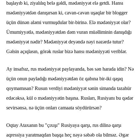
başlayıb ki, ziyalılıq belə gəldi, mədəniyyət elə getdi. Hansı
mədəniyyətdən danışırsan ki, cavan-cavan uşaqlar bir blogger
üçün dünən aləmi vurmuşdular bir-birinə. Elə mədəniyyət olar?
Ümumiyyətlə, mədəniyyətdən dəm vuran müəlliminin danışdığı
mədəniyyət nədir? Mədəniyyət deyəndə nəyi nəzərdə tutur?
Gəlsin açıqlasın, görək ruslar bizə hansı mədəniyyəti veriblər.
Ay insafsız, rus mədəniyyət paylayanda, bəs sən harada idin? Nə
üçün onun payladığı mədəniyyətdən öz qabına bir-iki qaşıq
qoymamısan? Rusun verdiyi mədəniyyət sənin simanda təzahür
edəcəksə, kül o mədəniyyətin başına. Rusları, Rusiyanı bu qədər
sevirsənsə, nə üçün onları camaata söydürürsən?
Oqtay Ataxanın bu "çıxışı" Rusiyaya qarşı, rus dilinə qarşı
aqressiya yaratmaqdan başqa heç nəyə səbəb ola bilməz. Əgər