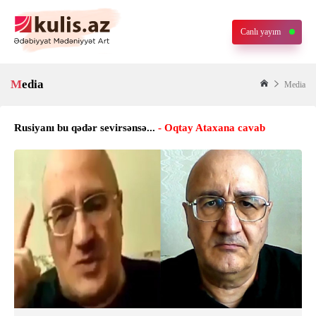
Canlı yayım
Media
Media
Rusiyanı bu qədər sevirsənsə...
- Oqtay Ataxana cavab