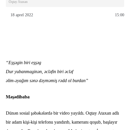
Oqtay Ataxan
18 aprel 2022
15:00
“Eşşəgin biri eşşəg
Dur yubanmaginən, əcləfin biri əcləf
əlim-əyağım sənə dəyməmiş rədd ol burdan”
Məşədibaba
Dünən sosial şəbəkələrdə bir video yayıldı. Oqtay Ataxan adlı
bir adam kişi-kişi telefonu yandırıb, kameranı qoşub, başlayır