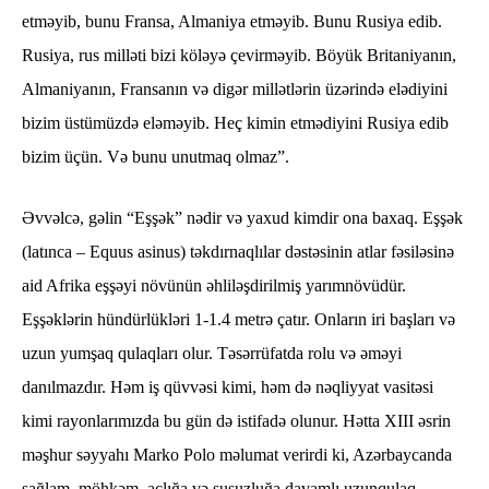
etməyib, bunu Fransa, Almaniya etməyib. Bunu Rusiya edib.
Rusiya, rus milləti bizi köləyə çevirməyib. Böyük Britaniyanın,
Almaniyanın, Fransanın və digər millətlərin üzərində elədiyini
bizim üstümüzdə eləməyib. Heç kimin etmədiyini Rusiya edib
bizim üçün. Və bunu unutmaq olmaz”.
Əvvəlcə, gəlin “Eşşək” nədir və yaxud kimdir ona baxaq. Eşşək
(latınca – Equus asinus) təkdırnaqlılar dəstəsinin atlar fəsiləsinə
aid Afrika eşşəyi növünün əhliləşdirilmiş yarımnövüdür.
Eşşəklərin hündürlükləri 1-1.4 metrə çatır. Onların iri başları və
uzun yumşaq qulaqları olur. Təsərrüfatda rolu və əməyi
danılmazdır. Həm iş qüvvəsi kimi, həm də nəqliyyat vasitəsi
kimi rayonlarımızda bu gün də istifadə olunur. Hətta XIII əsrin
məşhur səyyahı Marko Polo məlumat verirdi ki, Azərbaycanda
sağlam, möhkəm, aclığa və susuzluğa davamlı uzunqulaq