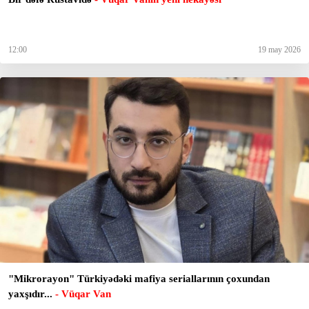
12:00
19 may 2026
"Mikrorayon" Türkiyədəki mafiya seriallarının çoxundan
yaxşıdır...
- Vüqar Van