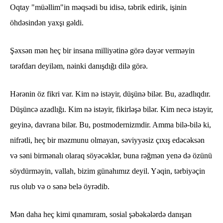
Oqtay "müəllim"in məqsədi bu idisə, təbrik edirik, işinin
öhdəsindən yaxşı gəldi.
Şəxsən mən heç bir insana milliyətinə görə dəyər verməyin
tərəfdarı deyiləm, nəinki danışdığı dilə görə.
Hərənin öz fikri var. Kim nə istəyir, düşünə bilər. Bu, azadlıqdır.
Düşüncə azadlığı. Kim nə istəyir, fikirləşə bilər. Kim necə istəyir,
geyinə, davrana bilər. Bu, postmodernizmdir. Amma bilə-bilə ki,
nifrətli, heç bir məzmunu olmayan, səviyyəsiz çıxış edəcəksən
və səni birmənalı olaraq söyəcəklər, buna rəğmən yenə də özünü
söydürməyin, vallah, bizim günahımız deyil. Yəqin, tərbiyəçin
rus olub və o sənə belə öyrədib.
Mən daha heç kimi qınamıram, sosial şəbəkələrdə danışan