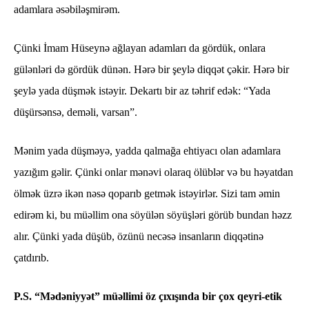
adamlara əsəbiləşmirəm.
Çünki İmam Hüseynə ağlayan adamları da gördük, onlara
gülənləri də gördük dünən. Hərə bir şeylə diqqət çəkir. Hərə bir
şeylə yada düşmək istəyir. Dekartı bir az təhrif edək: “Yada
düşürsənsə, deməli, varsan”.
Mənim yada düşməyə, yadda qalmağa ehtiyacı olan adamlara
yazığım gəlir. Çünki onlar mənəvi olaraq ölüblər və bu həyatdan
ölmək üzrə ikən nəsə qoparıb getmək istəyirlər. Sizi tam əmin
edirəm ki, bu müəllim ona söyülən söyüşləri görüb bundan həzz
alır. Çünki yada düşüb, özünü necəsə insanların diqqətinə
çatdırıb.
P.S. “Mədəniyyət” müəllimi öz çıxışında bir çox qeyri-etik