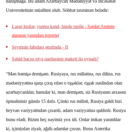
danışmağa. Bu adam Azərbaycan Mədəniyyət və İncəsənət
Universitetinin müəllimi olub. Söhbət təxminən belədir:
Ləzgi kişilər, yumru kənd, hindu molla
- Sərdar Aminin
atasının yasından reportaj
Sevginin fabulası ətrafında - II
Şəhid bacısı niyə qardaşının maketi ilə oynadı?
“Mən həmişə demişəm. Rusiyaya, rus millətinə, rus dilinə, rus
mədəniyyətinə qarşı çıxış edən o eşşəklər, eşşək nəslindən olan
azərbaycanlılar, hansılar ki, mən demişəm, siz Rusiyanın arxasını
öpməlisiniz gündə 15 dəfə. Çünki rus milləti, Rusiya gəldi bizi
heyvan vəziyyətindən çıxardı, adam vəziyyətinə qaldırdı. Rusiya
bunu elədi. Bizim heç nəyimiz yox idi. Onlar imkan yaratdılar
ki, içimizdən ziyalı, ağıllı adamlar çıxsın. Bunu Amerika