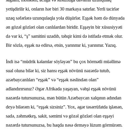
yetişdirilir ki, onların hər biri 30 markaya satırlar. Yerli tacirlər
uzaq səfərlərə uzunqulaqla yola düşürlər. Eşşək həm də dünyada
ən gözəl gözləri olan canlılardan biridir. Eşşəyin bir xüsusiyyəti
də var ki, “ş” samitini uzadıb, təhqir kimi də istifadə etmək olur.
Bir sözlə, eşşək nə edirsə, etsin, yarınmır ki, yarınmır. Yazıq.
İndi isə “müdrik kəlamlar söyləyən” bu çox hörmətli müəllimə
sual oluna bilər ki, siz hansı eşşək növünü nəzərdə tutub,
azərbaycanlıları “eşşək” və “eşşək nəslindən olan”
adlandırırsınız? Əgər Afrikada yaşayan, vəhşi eşşək növünü
nəzərdə tutursunuzsa, mən bütün Azərbaycan xalqının adından
deyə bilərəm ki, “eşşək sizsiniz”. Yox, əgər təsərrüfatda işlənən,
sadə, zəhmətkeş, sakit, səmimi və gözəl gözləri olan eşşəyi
nəzərdə tutursunuzsa, bu haqda nəsə deməyə lüzum görmürəm.