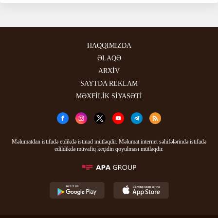
HAQQIMIZDA
ƏLAQƏ
ARXİV
SAYTDA REKLAM
MƏXFİLİK SİYASƏTİ
Məlumatdan istifadə etdikdə istinad mütləqdir. Məlumat internet səhifələrində istifadə
edildikdə müvafiq keçidin qoyulması mütləqdir.