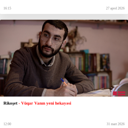
16:15
27 aprel 2026
Rikoşet
- Vüqar Vanın yeni hekayəsi
12:00
31 mart 2026