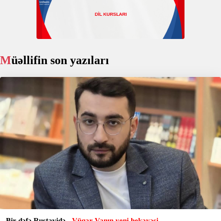
Müəllifin son yazıları
Bir dəfə Rustavidə
- Vüqar Vanın yeni hekayəsi