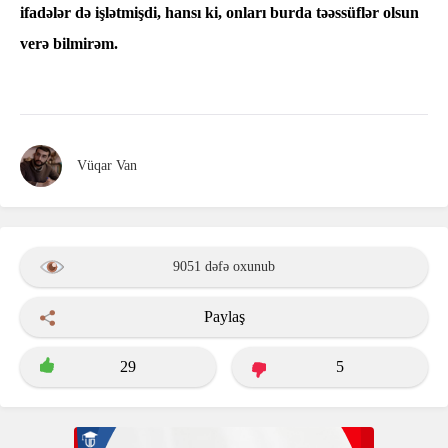
ifadələr də işlətmişdi, hansı ki, onları burda təəssüflər olsun
verə bilmirəm.
Vüqar Van
9051 dəfə oxunub
Paylaş
29
5