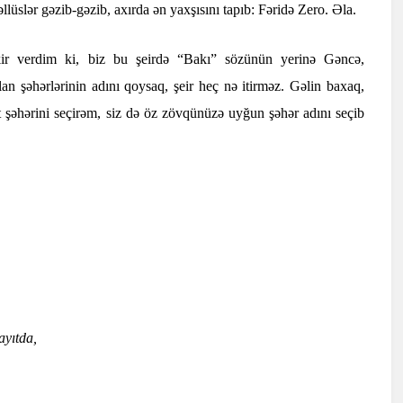
lüslər gəzib-gəzib, axırda ən yaxşısını tapıb: Fəridə Zero. Əla.
ikir verdim ki, biz bu şeirdə “Bakı” sözünün yerinə Gəncə,
n şəhərlərinin adını qoysaq, şeir heç nə itirməz. Gəlin baxaq,
hərini seçirəm, siz də öz zövqünüzə uyğun şəhər adını seçib
ayıtda,