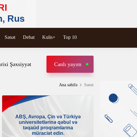
Sənət
Debat
Kulis+
Top 10
rixi Şəxsiyyət
Canlı yayım
Ana səhifə
Sənət