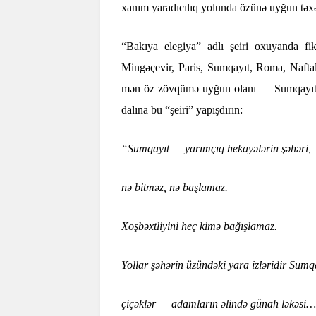
xanım yaradıcılıq yolunda özünə uyğun təxəl
“Bakıya elegiya” adlı şeiri oxuyanda f
Mingəçevir, Paris, Sumqayıt, Roma, Naftala
mən öz zövqümə uyğun olanı — Sumqayıt şə
dalına bu “şeiri” yapışdırın:
“Sumqayıt — yarımçıq hekayələrin şəhəri,
nə bitməz, nə başlamaz.
Xoşbəxtliyini heç kimə bağışlamaz.
Yollar şəhərin üzündəki yara izləridir Sumq
çiçəklər — adamların əlində günah ləkəsi…