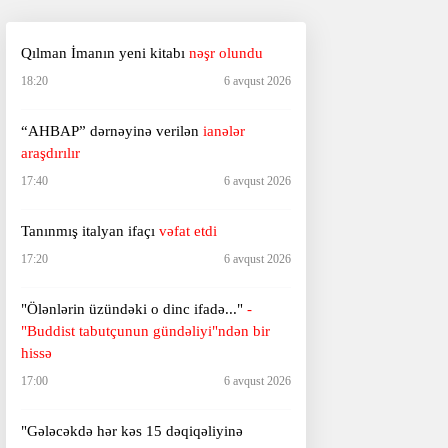
Qılman İmanın yeni kitabı
nəşr olundu
18:20
6 avqust 2026
“AHBAP” dərnəyinə verilən
ianələr
araşdırılır
17:40
6 avqust 2026
Tanınmış italyan ifaçı
vəfat etdi
17:20
6 avqust 2026
"Ölənlərin üzündəki o dinc ifadə..."
-
"Buddist tabutçunun gündəliyi"ndən bir
hissə
17:00
6 avqust 2026
"Gələcəkdə hər kəs 15 dəqiqəliyinə