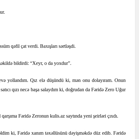
ur.
m qəfil çat verdi. Baxışları sərtləşdi.
əkildə bildirdi: “Xeyr, o da yoxdur”.
 evə yollandım. Qız elə düşündü ki, mən onu dolayıram. Onun
 satıcı qızı necə başa salaydım ki, doğrudan da Fəridə Zero Uğur
qarşıma Fəridə Zeronun kulis.az saytında yeni şeirləri çıxdı.
əldim ki, Fəridə xanım təxəllüsünü dəyişməkdə düz edib. Fəridə