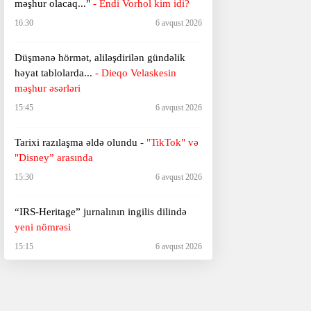
məşhur olacaq..."
- Endi Vorhol kim idi?
16:30
6 avqust 2026
Düşmənə hörmət, aliləşdirilən gündəlik
həyat tablolarda...
-
Dieqo Velaskesin
məşhur əsərləri
15:45
6 avqust 2026
Tarixi razılaşma əldə olundu -
"TikTok" və
"Disney” arasında
15:30
6 avqust 2026
“IRS-Heritage” jurnalının ingilis dilində
yeni nömrəsi
15:15
6 avqust 2026
"Deyirlər: dərdi-eşqin adəm öldürməz,
dürüstdür bu..."
- Xurşidbanu Natəvanın