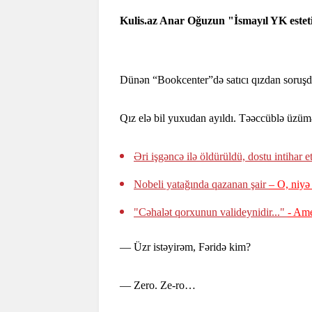
Kulis.az Anar Oğuzun "İsmayıl YK estetik
Dünən “Bookcenter”də satıcı qızdan soruşdu
Qız elə bil yuxudan ayıldı. Təəccüblə üzüm
Əri işgəncə ilə öldürüldü, dostu intihar e
Nobeli yatağında qazanan şair
– O, niyə 
"Cəhalət qorxunun valideynidir..."
- Ame
— Üzr istəyirəm, Fəridə kim?
— Zero. Ze-ro…