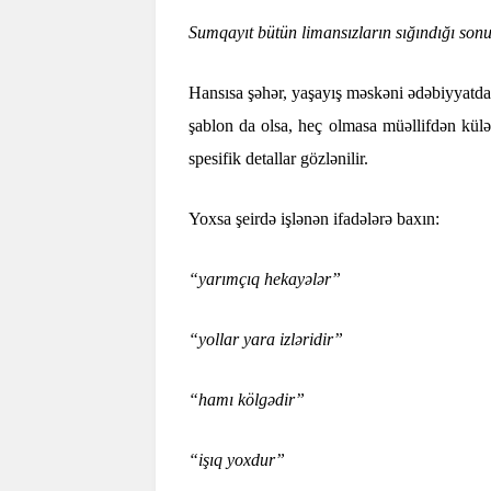
Sumqayıt bütün limansızların sığındığı son
Hansısa şəhər, yaşayış məskəni ədəbiyyatda
şablon da olsa, heç olmasa müəllifdən külə
spesifik detallar gözlənilir.
Yoxsa şeirdə işlənən ifadələrə baxın:
“yarımçıq hekayələr”
“yollar yara izləridir”
“hamı kölgədir”
“işıq yoxdur”