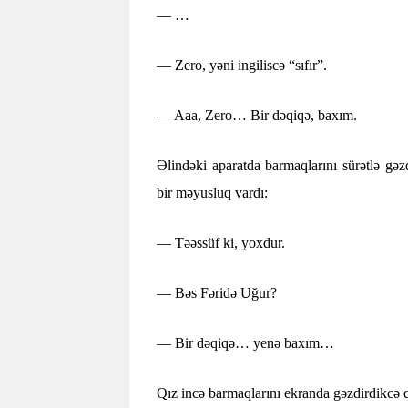
— …
— Zero, yəni ingiliscə “sıfır”.
— Aaa, Zero… Bir dəqiqə, baxım.
Əlindəki aparatda barmaqlarını sürətlə gəz
bir məyusluq vardı:
— Təəssüf ki, yoxdur.
— Bəs Fəridə Uğur?
— Bir dəqiqə… yenə baxım…
Qız incə barmaqlarını ekranda gəzdirdikcə qa