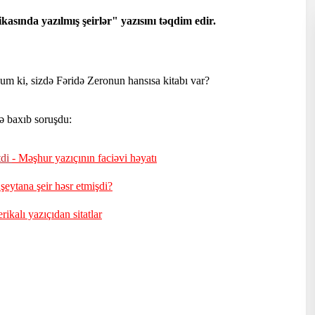
asında yazılmış şeirlər" yazısını təqdim edir.
m ki, sizdə Fəridə Zeronun hansısa kitabı var?
ə baxıb soruşdu:
tdi
- Məşhur yazıçının faciəvi həyatı
şeytana şeir həsr etmişdi?
rikalı yazıçıdan sitatlar