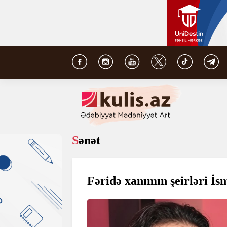
Sənət
Fəridə xanımın şeirləri İs