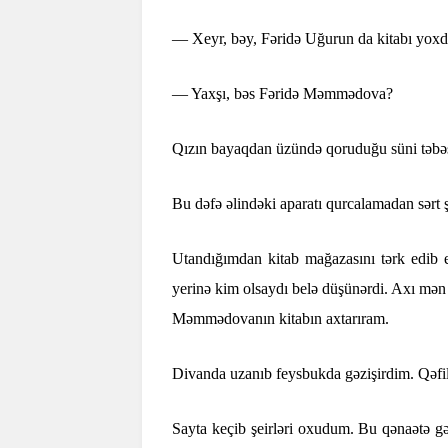
— Xeyr, bəy, Fəridə Uğurun da kitabı yoxd
— Yaxşı, bəs Fəridə Məmmədova?
Qızın bayaqdan üzündə qoruduğu süni təbəssü
Bu dəfə əlindəki aparatı qurcalamadan sərt ş
Utandığımdan kitab mağazasını tərk edib
yerinə kim olsaydı belə düşünərdi. Axı mən
Məmmədovanın kitabın axtarıram.
Divanda uzanıb feysbukda gəzişirdim. Qəfil 
Sayta keçib şeirləri oxudum. Bu qənaətə g