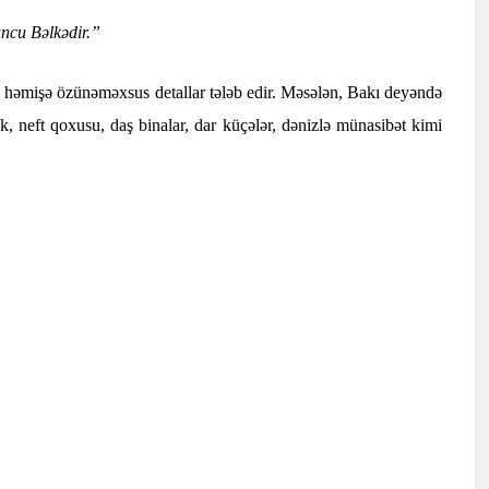
uncu Bəlkədir.”
 həmişə özünəməxsus detallar tələb edir. Məsələn, Bakı deyəndə
k, neft qoxusu, daş binalar, dar küçələr, dənizlə münasibət kimi