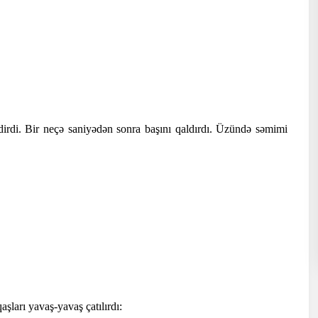
dirdi. Bir neçə saniyədən sonra başını qaldırdı. Üzündə səmimi
şları yavaş-yavaş çatılırdı: