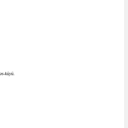
əs-küyü.