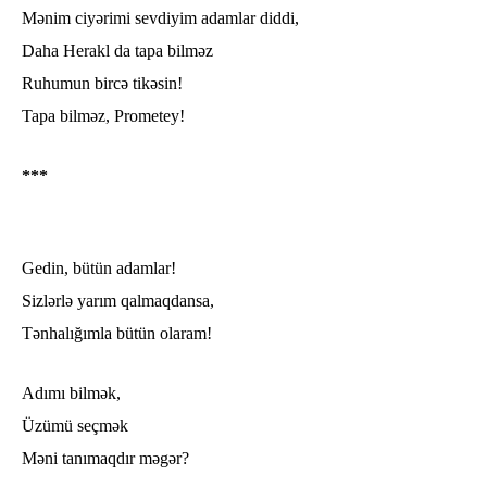
Mənim ciyərimi sevdiyim adamlar diddi,
Daha Herakl da tapa bilməz
Ruhumun bircə tikəsin!
Tapa bilməz, Prometey!
***
Gedin, bütün adamlar!
Sizlərlə yarım qalmaqdansa,
Tənhalığımla bütün olaram!
Adımı bilmək,
Üzümü seçmək
Məni tanımaqdır məgər?