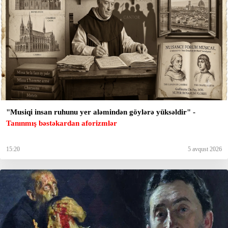
"Musiqi insan ruhunu yer aləmindən göylərə yüksəldir" -
Tanınmış bəstəkardan aforizmlər
15:20
5 avqust 2026