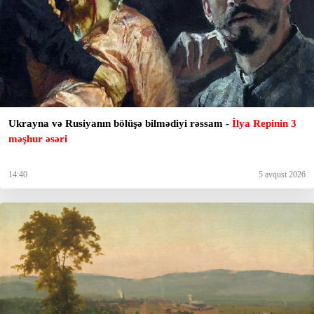
Ukrayna və Rusiyanın bölüşə bilmədiyi rəssam -
İlya Repinin 3
məşhur əsəri
14:40
5 avqust 2026