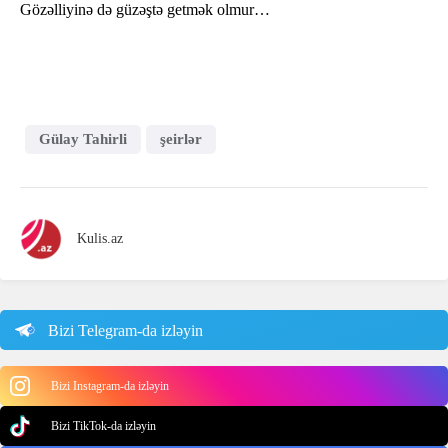
Gözəlliyinə də güzəştə getmək olmur…
Gülay Tahirli
şeirlər
Kulis.az
Bizi Telegram-da izləyin
Bizi Instagram-da izləyin
Bizi TikTok-da izləyin