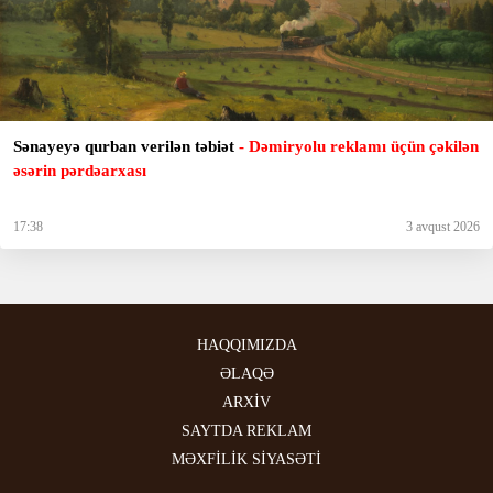
Sənayeyə qurban verilən təbiət
- Dəmiryolu reklamı üçün çəkilən
əsərin pərdəarxası
17:38
3 avqust 2026
HAQQIMIZDA
ƏLAQƏ
ARXİV
SAYTDA REKLAM
MƏXFİLİK SİYASƏTİ