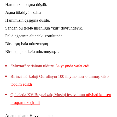
Hamımızın başına düşdü.
Aşına tökdüyün zəhər
Hamımızın qaşığına düşdü.
Səndən bu tərəfə insanlığın “kül” dövründəyik.
Palıd ağacının altındakı xorultunda
Bir qaşıq bala uduzmuşuq…
Bir dəqiqəlik kefə uduzmuşuq…
"Muxtar" serialının ulduzu
34 yaşında vəfat etdi
Birinci Türkoloji Qurultayın 100 illiyinə həsr olunmuş kitab
təqdim edildi
Qəbələdə XV Beynəlxalq Musiqi festivalının
növbəti konsert
proqramı keçirildi
Adəm babam, Həvva nənəm,