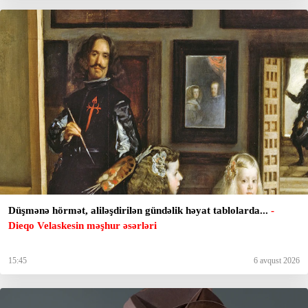
Düşmənə hörmət, aliləşdirilən gündəlik həyat tablolarda...
-
Dieqo Velaskesin məşhur əsərləri
15:45
6 avqust 2026