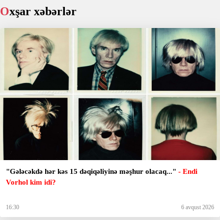
Oxşar xəbərlər
"Gələcəkdə hər kəs 15 dəqiqəliyinə məşhur olacaq..."
- Endi
Vorhol kim idi?
16:30
6 avqust 2026