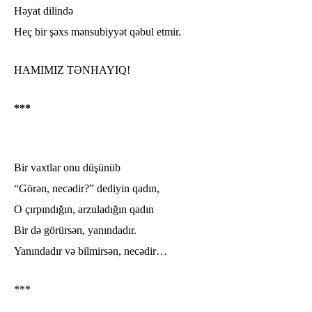
Həyat dilində
Heç bir şəxs mənsubiyyət qəbul etmir.
HAMIMIZ TƏNHAYIQ!
***
Bir vaxtlar onu düşünüb
“Görən, necədir?” dediyin qadın,
O çırpındığın, arzuladığın qadın
Bir də görürsən, yanındadır.
Yanındadır və bilmirsən, necədir…
***