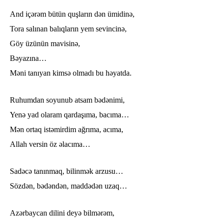
And içərəm bütün quşların dən ümidinə,
Tora salınan balıqların yem sevincinə,
Göy üzünün mavisinə,
Bəyazına…
Məni tanıyan kimsə olmadı bu həyatda.
Ruhumdan soyunub atsam bədənimi,
Yenə yad olaram qardaşıma, bacıma…
Mən ortaq istəmirdim ağrıma, acıma,
Allah versin öz əlacıma…
Sadəcə tanınmaq, bilinmək arzusu…
Sözdən, bədəndən, maddədən uzaq…
Azərbaycan dilini deyə bilmərəm,