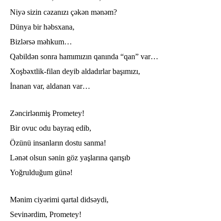
Niyə sizin cəzanızı çəkən mənəm?
Dünya bir həbsxana,
Bizlərsə məhkum…
Qabildən sonra hamımızın qanında “qan” var…
Xoşbəxtlik-filan deyib aldadırlar başımızı,
İnanan var, aldanan var…
Zəncirlənmiş Prometey!
Bir ovuc odu bayraq edib,
Özünü insanların dostu sanma!
Lənət olsun sənin göz yaşlarına qarışıb
Yoğrulduğum günə!
Mənim ciyərimi qartal didsəydi,
Sevinərdim, Prometey!