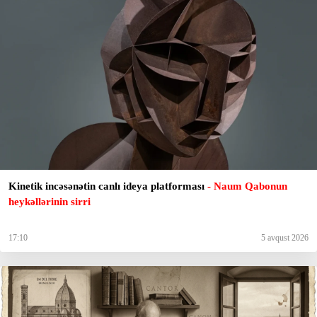
Kinetik incəsənətin canlı ideya platforması
- Naum Qabonun
heykəllərinin sirri
17:10
5 avqust 2026