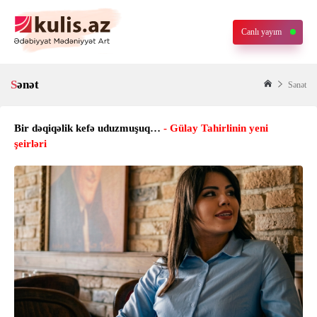
Canlı yayım
Sənət
Sənət
Bir dəqiqəlik kefə uduzmuşuq…
- Gülay Tahirlinin yeni
şeirləri