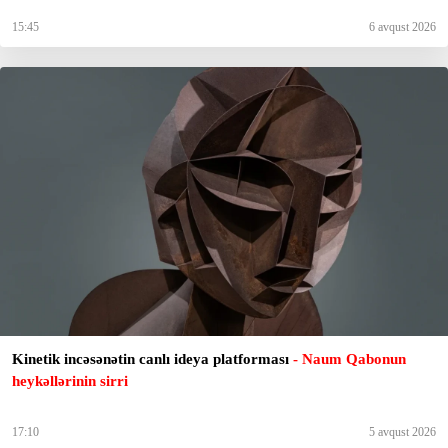
15:45
6 avqust 2026
Kinetik incəsənətin canlı ideya platforması
- Naum Qabonun
heykəllərinin sirri
17:10
5 avqust 2026