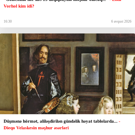
Vorhol kim idi?
16:30
6 avqust 2026
Düşmənə hörmət, aliləşdirilən gündəlik həyat tablolarda...
-
Dieqo Velaskesin məşhur əsərləri