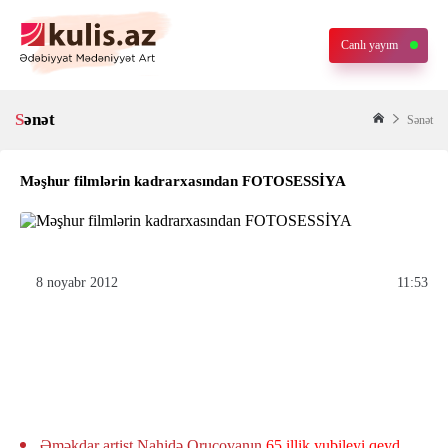
Canlı yayım
Sənət
Sənət
Məşhur filmlərin kadrarxasından FOTOSESSİYA
8 noyabr 2012
11:53
Əməkdar artist Nahidə Orucovanın
65 illik yubileyi qeyd