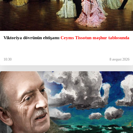
Viktoriya dövrünün ehtişamı
Ceyms Tissotun məşhur tablosunda
10:30
8 avqust 2026