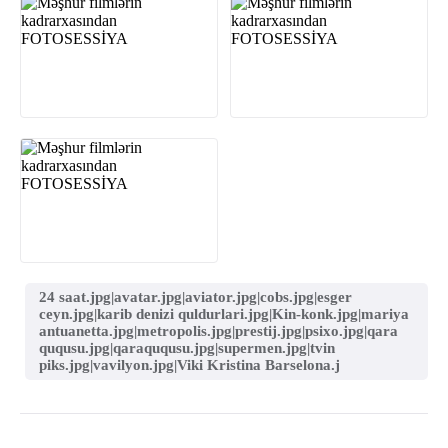
24 saat.jpg|avatar.jpg|aviator.jpg|cobs.jpg|esger
ceyn.jpg|karib denizi quldurlari.jpg|Kin-konk.jpg|mariya
antuanetta.jpg|metropolis.jpg|prestij.jpg|psixo.jpg|qara
ququsu.jpg|qaraququsu.jpg|supermen.jpg|tvin
piks.jpg|vavilyon.jpg|Viki Kristina Barselona.j