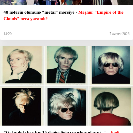
48 nəfərin ölümünə “metal” mərsiyə -
Məşhur "Empire of the
Clouds" necə yarandı?
14:20
7 avqust 2026
"Gələcəkdə hər kəs 15 dəqiqəliyinə məşhur olacaq..."
- Endi