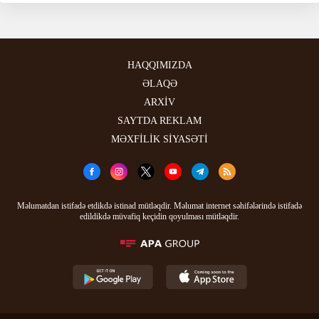
HAQQIMIZDA
ƏLAQƏ
ARXİV
SAYTDA REKLAM
MƏXFİLİK SİYASƏTİ
Məlumatdan istifadə etdikdə istinad mütləqdir. Məlumat internet səhifələrində istifadə
edildikdə müvafiq keçidin qoyulması mütləqdir.