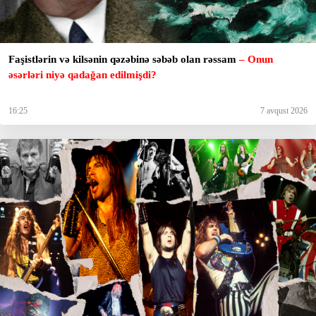
Faşistlərin və kilsənin qəzəbinə səbəb olan rəssam
– Onun
əsərləri niyə qadağan edilmişdi?
16:25
7 avqust 2026