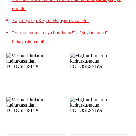
olundu
Yapon yazıçı Keyqo Hiqaşino
vəfat etdi
"Yazıçı bunu etməyə borcludur!"
- "Şeytan əməli"
hekayəsinin təhlili