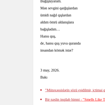
Bağışlayaram.
Mən sevgini qarğışlardan
ümidi nağıl qışlardan
aldım ömrü aldanışlara
bağışladım…
Hansı quş,
de, hansı quş yuva quranda
insandan kömək istər?
3 may, 2026.
Bakı
"Mütəxəssislərin sözü eşidilmir, ictima
Bir nəslin inqilab himni
- "Smells Like T