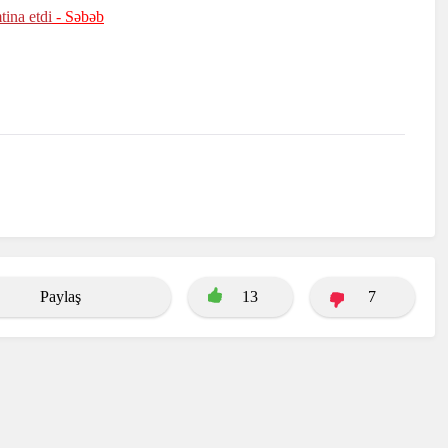
ina etdi
- Səbəb
Paylaş
13
7