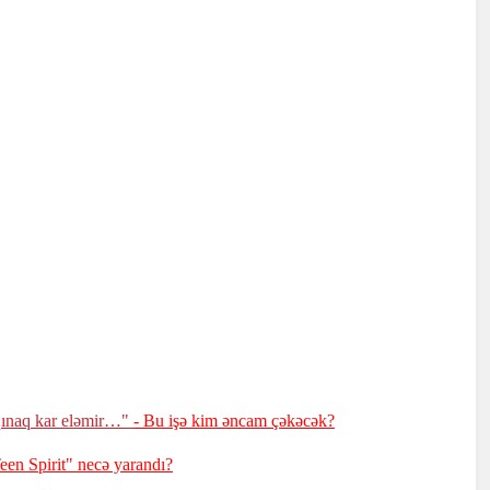
i qınaq kar eləmir…"
- Bu işə kim əncam çəkəcək?
een Spirit" necə yarandı?