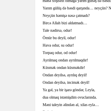
mənə xoşbəxt olmağa yarım günəş də bəsdi
Yarım gülüş də bəsdi qarşında… neyçün? 
Neyçün həmişə nəsə çatmadı?
Bircə Allah bizi aldatmadı…
Tale nədirsə, odur!
Ömür bu deyil, odur!
Hava odur, su odur!
Torpaq odur, od odur!
Ayrılmaq ondan ayrılmaqdır!
Küsmək ondan küsməkdir!
Ondan deyilsə, ayrılıq deyil!
Ondan deyilsə, incimək deyil!
Ya gəl, ya bir işarə göndər, Leyla,
dua olmaq istəmişdim ovuclarında.
Məni taleyin əlindən al, xilas eylə…