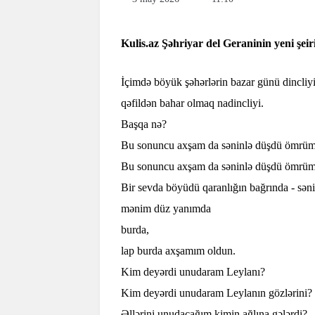
Kulis.az Şəhriyar del Geraninin yeni şeir
İçimdə böyük şəhərlərin bazar günü dincliyi
qəfildən bahar olmaq nadincliyi.
Başqa nə?
Bu sonuncu axşam da səninlə düşdü ömr
Bu sonuncu axşam da səninlə düşdü ömrüm
Bir sevda böyüdü qaranlığın bağrında - sən
mənim düz yanımda
burda,
lap burda axşamım oldun.
Kim deyərdi unudaram Leylanı?
Kim deyərdi unudaram Leylanın gözlərini?
Əllərini unudacağım kimin ağlına gələrdi?