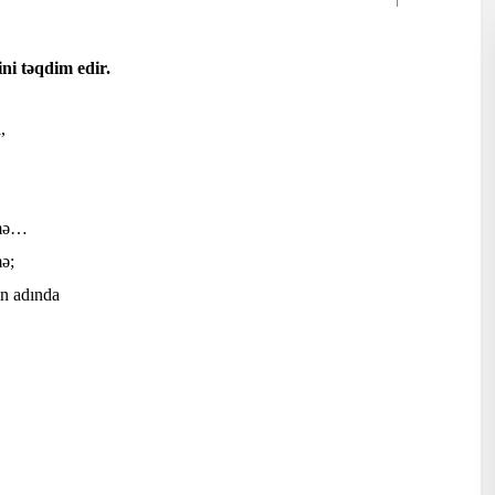
ini təqdim edir.
,
ümə…
ə;
in adında