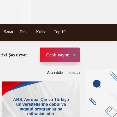
Sənət
Debat
Kulis+
Top 10
rixi Şəxsiyyət
Canlı yayım
Ana səhifə
Poeziya