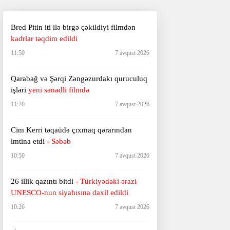
Bred Pitin iti ilə birgə çəkildiyi filmdən
kadrlar təqdim edildi
11:50
7 avqust 2026
Qarabağ və Şərqi Zəngəzurdakı quruculuq
işləri
yeni sənədli filmdə
11:20
7 avqust 2026
Cim Kerri təqaüdə çıxmaq qərarından
imtina etdi
- Səbəb
10:50
7 avqust 2026
26 illik qazıntı bitdi
- Türkiyədəki ərazi
UNESCO-nun
siyahısına daxil edildi
10:26
7 avqust 2026