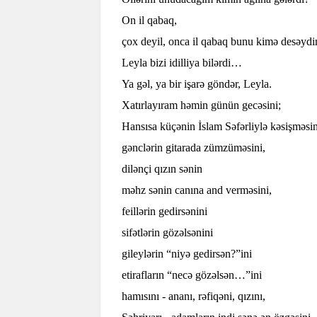
On il qabaq,
çox deyil, onca il qabaq bunu kimə desəydi
Leyla bizi idilliya bilərdi…
Ya gəl, ya bir işarə göndər, Leyla.
Xatırlayıram həmin günün gecəsini;
Hansısa küçənin İslam Səfərliylə kəsişməsin
gənclərin gitarada zümzüməsini,
dilənçi qızın sənin
məhz sənin canına and verməsini,
feillərin gedirsənini
sifətlərin gözəlsənini
gileylərin “niyə gedirsən?”ini
etirafların “necə gözəlsən…”ini
hamısını - ananı, rəfiqəni, qızını,