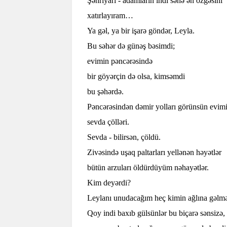
Şəhriyarı - adamların indi sənə ən özgəsini
xatırlayıram…
Ya gəl, ya bir işarə göndər, Leyla.
Bu səhər də günəş bəsimdi;
evimin pəncərəsində
bir göyərçin də olsa, kimsəmdi
bu şəhərdə.
Pəncərəsindən dəmir yolları görünsün evimi
sevda çölləri.
Sevda - bilirsən, çöldü.
Zivəsində uşaq paltarları yellənən həyətlər
bütün arzuları öldürdüyüm nəhayətlər.
Kim deyərdi?
Leylanı unudacağım heç kimin ağlına gəl
Qoy indi baxıb gülsünlər bu biçarə sənsizə,