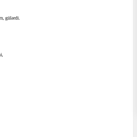
m, gülərdi.
i,