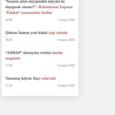
"İnsanın adını dəyişməklə taleyini də
dəyişmək olarmı?"
- Rabindranat Taqorun
"Fəlakət" romanından fəsillər
10:00
7 avqust 2026
Qılman İmanın yeni kitabı
nəşr olundu
18:20
6 avqust 2026
“AHBAP” dərnəyinə verilən
ianələr
araşdırılır
17:40
6 avqust 2026
Tanınmış italyan ifaçı
vəfat etdi
17:20
6 avqust 2026
"Ölənlərin üzündəki o dinc ifadə..."
-
"Buddist tabutçunun gündəliyi"ndən bir
hissə