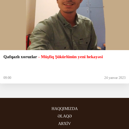
Qafqazlı xoruzlar
- Müşfiq Şükürlünün yeni hekayəsi
09:00
24 yanvar 2023
HAQQIMIZDA
ƏLAQƏ
ARXİV