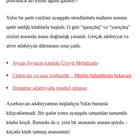
pöhrələyəcəyi kimin ağlına gələrdi?!
Yafəs bu şanlı vəzifəni ayaqqabı stendlərində malların arasına
qatıb satdığı kitablarla başladı. O gün “qaraçılıq” və “yazıçılıq”
sözləri arasında məna doğmalığı yarandı. Gerçək ədəbiyyat və
alver ədəbiyyatı dilemması sona çatdı.
Ayxan Ayvazın içindəki Üzeyir Mehdizadə
Çirkin qız və qara xoşbəxtlik –
Müşfiq Şükürlünün hekayəsi
Dindarlar ədəbiyyatla məşğul olmasın
Azərbaycan ədəbiyyatının inqilabçısı Yafəs bununla
kifayətlənmədi. Bir qədər sonra ayaqqabı satışından tamamilə
kitaba keçdi. Bununla da o, yeni bir ənənənin əsasını qoydu –
küçədə kitab satmaq ənənəsinin!