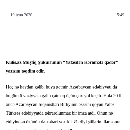
19 iyun 2020
15:49
Kulis.az Müşfiq Şükürlünün “Yafəsdən Kəramətə qədər”
yazısını təqdim edir.
Heç nə haydan gəlib, huya getmir. Azərbaycan ədəbiyyatı da
bugünkü vəziyyətə gəlib çatmaq üçün çox yol keçib. Hələ 20 il
öncə Azərbaycan Sıqanistləri Birliyinin əsasını qoyan Yafəs
Türksəs ədəbiyyatda təkrarolunmaz bir imza atdı. Onun nə
etdiyindən özünün də xəbəri yox idi. Əkdiyi ştillərin illər sonra