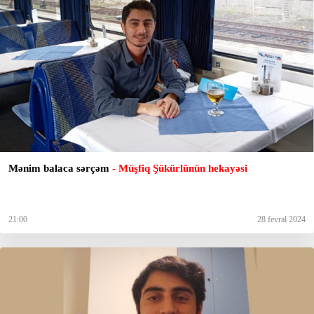
Mənim balaca sərçəm
- Müşfiq Şükürlünün hekayəsi
21:00
28 fevral 2024