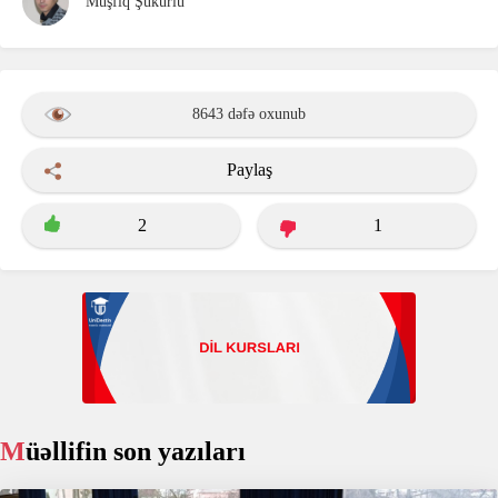
Müşfiq Şükürlü
8643 dəfə oxunub
Paylaş
2
1
Müəllifin son yazıları