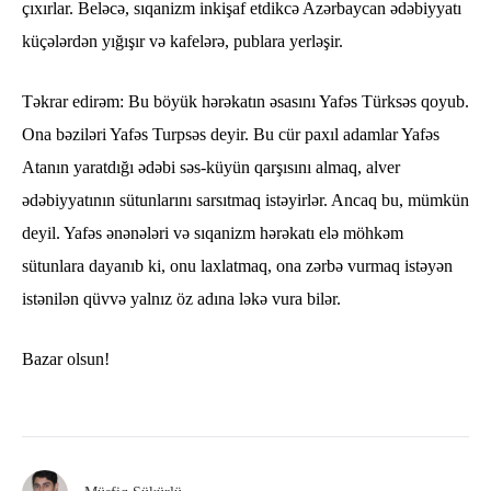
çıxırlar. Beləcə, sıqanizm inkişaf etdikcə Azərbaycan ədəbiyyatı
küçələrdən yığışır və kafelərə, publara yerləşir.
Təkrar edirəm: Bu böyük hərəkatın əsasını Yafəs Türksəs qoyub.
Ona bəziləri Yafəs Turpsəs deyir. Bu cür paxıl adamlar Yafəs
Atanın yaratdığı ədəbi səs-küyün qarşısını almaq, alver
ədəbiyyatının sütunlarını sarsıtmaq istəyirlər. Ancaq bu, mümkün
deyil. Yafəs ənənələri və sıqanizm hərəkatı elə möhkəm
sütunlara dayanıb ki, onu laxlatmaq, ona zərbə vurmaq istəyən
istənilən qüvvə yalnız öz adına ləkə vura bilər.
Bazar olsun!