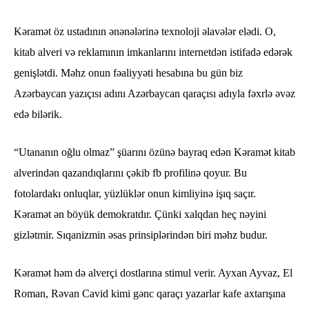
Kəramət öz ustadının ənənələrinə texnoloji əlavələr elədi. O,
kitab alveri və reklamının imkanlarını internetdən istifadə edərək
genişlətdi. Məhz onun fəaliyyəti hesabına bu gün biz
Azərbaycan yazıçısı adını Azərbaycan qaraçısı adıyla fəxrlə əvəz
edə bilərik.
“Utananın oğlu olmaz” şüarını özünə bayraq edən Kəramət kitab
alverindən qazandıqlarını çəkib fb profilinə qoyur. Bu
fotolardakı onluqlar, yüzlüklər onun kimliyinə işıq saçır.
Kəramət ən böyük demokratdır. Çünki xalqdan heç nəyini
gizlətmir. Sıqanizmin əsas prinsiplərindən biri məhz budur.
Kəramət həm də alverçi dostlarına stimul verir. Ayxan Ayvaz, El
Roman, Rəvan Cavid kimi gənc qaraçı yazarlar kafe axtarışına