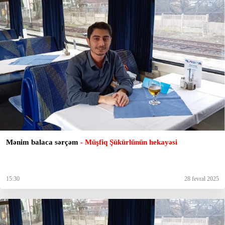
Mənim balaca sərçəm
- Müşfiq Şükürlünün hekayəsi
15:30
28 fevral 2025