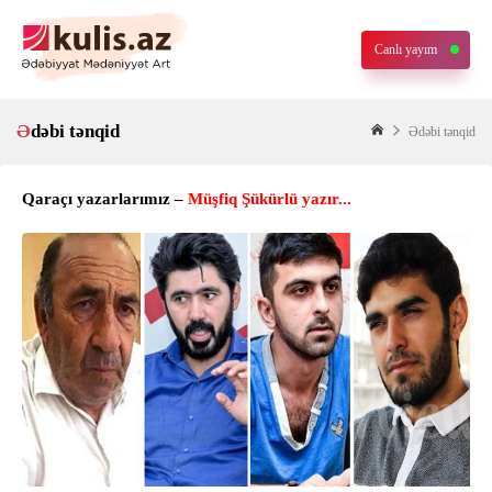
Canlı yayım
Ədəbi tənqid
Ədəbi tənqid
Qaraçı yazarlarımız –
Müşfiq Şükürlü yazır...