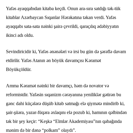
Yafəs ayaqqabıdan kitaba keçdi. Onun ara-sıra satdığı tək-tük
kitablar Azərbaycan Sıqanlar Hərəkatına təkan verdi. Yafəs
ayaqqabı sata-sata nəinki şairə çevrildi, qaraçılıq ədəbiyyatın
ikinci adı oldu.
Sevindiricidir ki, Yafəs ənənələri və irsi bu gün də şərəflə davam
etdirilir. Yafəs Atanın ən böyük davamçısı Kəramət
Böyükçöldür.
Amma Kəramət nəinki bir davamçı, həm də novator və
reformistdir. Yafəsin sıqanizm cərəyanına yeniliklər gətirən bu
gənc dahi küçələrə düşüb kitab satmağı elə qiymətə mindirib ki,
şair-şüəra, yazar-füqəra əxlaqını elə pozub ki, hamının qəlbindən
tək bir şey keçir: “Keşkə “Elmlər Akademiyası”nın qabağında
mənim də bir dənə “polkam” olaydı”.