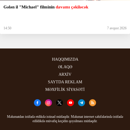
Gələn il "Michael" filminin
davamı çəkiləcək
14:50
7 avqust 2026
HAQQIMIZDA
ƏLAQƏ
ARXİV
SAYTDA REKLAM
MƏXFİLİK SİYASƏTİ
Məlumatdan istifadə etdikdə istinad mütləqdir. Məlumat internet səhifələrində istifadə
edildikdə müvafiq keçidin qoyulması mütləqdir.