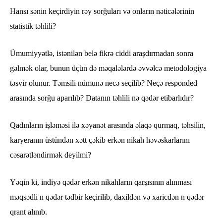
Hansı sənin keçirdiyin rəy sorğuları və onların nəticələrinin
statistik təhlili?
Ümumiyyətlə, istənilən belə fikrə ciddi araşdırmadan sonra
gəlmək olar, bunun üçün də məqalələrdə əvvəlcə metodologiya
təsvir olunur. Təmsili nümunə necə seçilib? Neçə responded
arasında sorğu aparılıb? Datanın təhlili nə qədər etibarlıdır?
Qadınların işləməsi ilə xəyanət arasında əlaqə qurmaq, təhsilin,
karyeranın üstündən xətt çəkib erkən nikah həvəskarlarını
cəsarətləndirmək deyilmi?
Yəqin ki, indiyə qədər erkən nikahların qarşısının alınması
məqsədli n qədər tədbir keçirilib, daxildən və xaricdən n qədər
qrant alınıb.