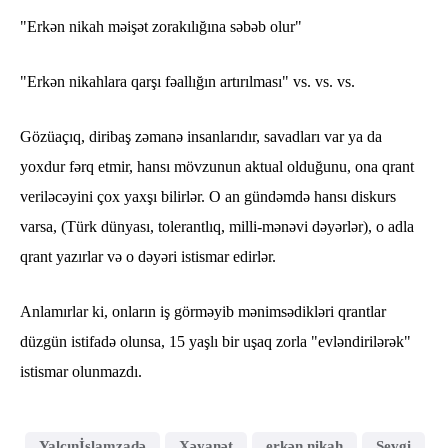
"Erkən nikah məişət zorakılığına səbəb olur"
"Erkən nikahlara qarşı fəallığın artırılması" vs. vs. vs.
Gözüaçıq, diribaş zəmanə insanlarıdır, savadları var ya da
yoxdur fərq etmir, hansı mövzunun aktual olduğunu, ona qrant
veriləcəyini çox yaxşı bilirlər. O an gündəmdə hansı diskurs
varsa, (Türk dünyası, tolerantlıq, milli-mənəvi dəyərlər), o adla
qrant yazırlar və o dəyəri istismar edirlər.
Anlamırlar ki, onların iş görməyib mənimsədikləri qrantlar
düzgün istifadə olunsa, 15 yaşlı bir uşaq zorla "evləndirilərək"
istismar olunmazdı.
Yalçınİslamzadə
Xəyanət
erkən nikah
Sevgi