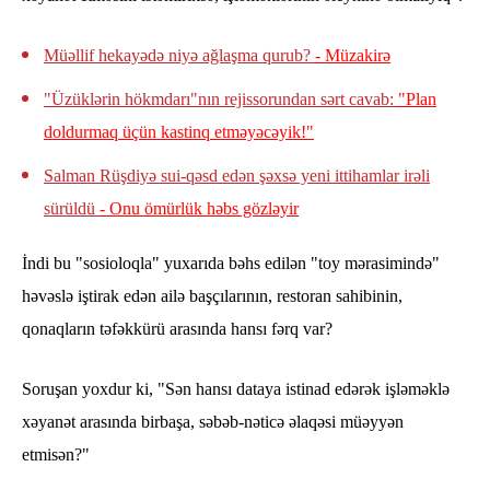
Müəllif hekayədə niyə ağlaşma qurub?
- Müzakirə
"Üzüklərin hökmdarı"nın rejissorundan sərt cavab:
"Plan
doldurmaq üçün kastinq etməyəcəyik!"
Salman Rüşdiyə sui-qəsd edən şəxsə yeni ittihamlar irəli
sürüldü
- Onu ömürlük həbs gözləyir
İndi bu "sosioloqla" yuxarıda bəhs edilən "toy mərasimində"
həvəslə iştirak edən ailə başçılarının, restoran sahibinin,
qonaqların təfəkkürü arasında hansı fərq var?
Soruşan yoxdur ki, "Sən hansı dataya istinad edərək işləməklə
xəyanət arasında birbaşa, səbəb-nəticə əlaqəsi müəyyən
etmisən?"