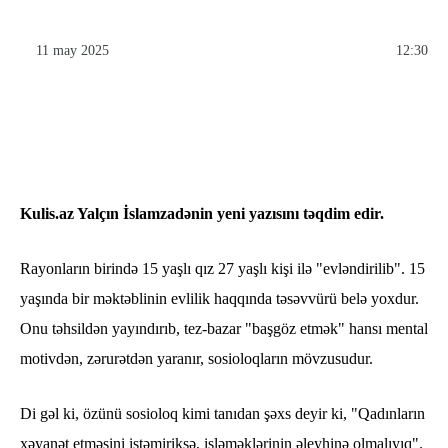
11 may 2025
12:30
Kulis.az Yalçın İslamzadənin yeni yazısını təqdim edir.
Rayonların birində 15 yaşlı qız 27 yaşlı kişi ilə "evləndirilib". 15
yaşında bir məktəblinin evlilik haqqında təsəvvürü belə yoxdur.
Onu təhsildən yayındırıb, tez-bazar "başgöz etmək" hansı mental
motivdən, zərurətdən yaranır, sosioloqların mövzusudur.
Di gəl ki, özünü sosioloq kimi tanıdan şəxs deyir ki, "Qadınların
xəyanət etməsini istəmiriksə, işləməklərinin əleyhinə olmalıyıq".