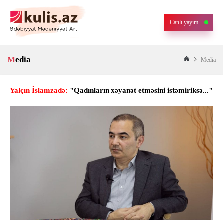
Canlı yayım
Media
Media
Yalçın İslamzadə:
"Qadınların xəyanət etməsini istəmiriksə..."