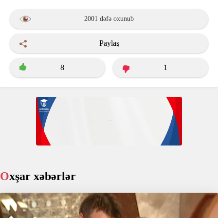
2001 dəfə oxunub
Paylaş
8
1
Oxşar xəbərlər