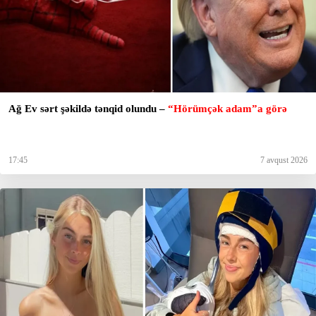
Ağ Ev sərt şəkildə tənqid olundu –
“Hörümçək adam”a görə
17:45
7 avqust 2026