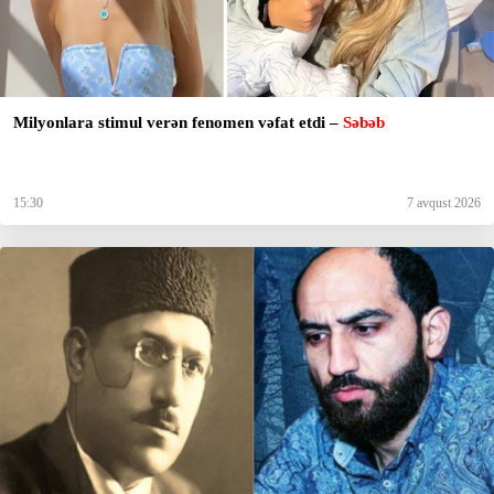
Milyonlara stimul verən fenomen vəfat etdi –
Səbəb
15:30
7 avqust 2026