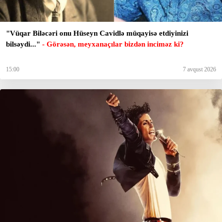
"Vüqar Biləcəri onu Hüseyn Cavidlə müqayisə etdiyinizi
bilsəydi..."
- Görəsən, meyxanaçılar bizdən inciməz ki?
15:00
7 avqust 2026