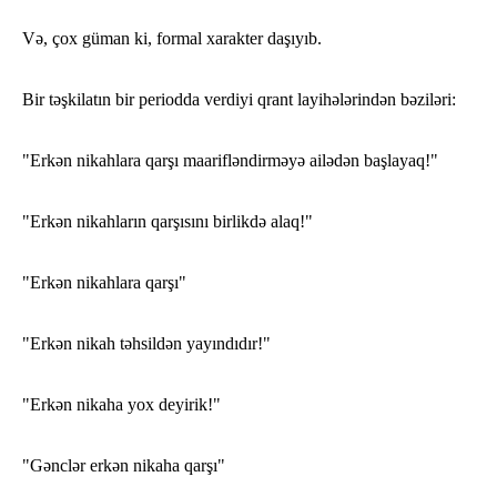
Və, çox güman ki, formal xarakter daşıyıb.
Bir təşkilatın bir periodda verdiyi qrant layihələrindən bəziləri:
"Erkən nikahlara qarşı maarifləndirməyə ailədən başlayaq!"
"Erkən nikahların qarşısını birlikdə alaq!"
"Erkən nikahlara qarşı"
"Erkən nikah təhsildən yayındıdır!"
"Erkən nikaha yox deyirik!"
"Gənclər erkən nikaha qarşı"