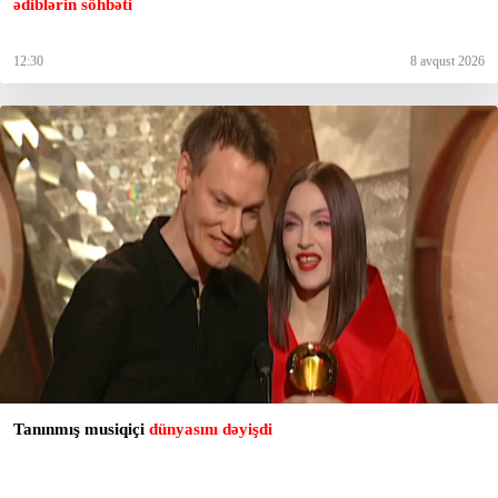
ədiblərin söhbəti
12:30
8 avqust 2026
Tanınmış musiqiçi
dünyasını dəyişdi