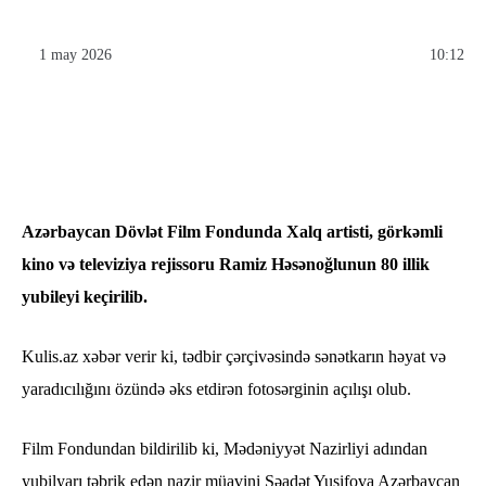
1 may 2026
10:12
Azərbaycan Dövlət Film Fondunda Xalq artisti, görkəmli
kino və televiziya rejissoru Ramiz Həsənoğlunun 80 illik
yubileyi keçirilib.
Kulis.az xəbər verir ki, tədbir çərçivəsində sənətkarın həyat və
yaradıcılığını özündə əks etdirən fotosərginin açılışı olub.
Film Fondundan bildirilib ki, Mədəniyyət Nazirliyi adından
yubilyarı təbrik edən nazir müavini Səadət Yusifova Azərbaycan