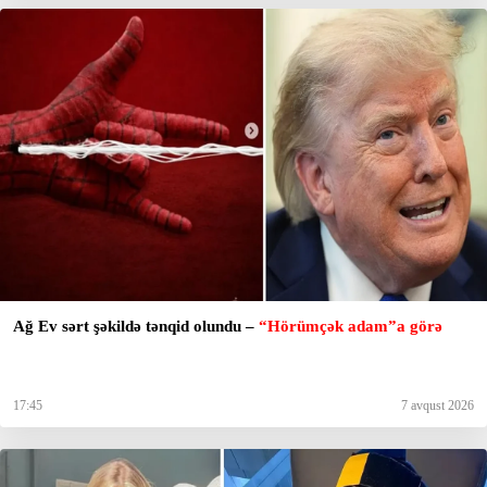
Ağ Ev sərt şəkildə tənqid olundu –
“Hörümçək adam”a görə
17:45
7 avqust 2026