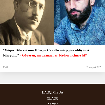
"Vüqar Biləcəri onu Hüseyn Cavidlə müqayisə etdiyinizi
bilsəydi..."
- Görəsən, meyxanaçılar bizdən inciməz ki?
15:00
7 avqust 2026
HAQQIMIZDA
ƏLAQƏ
ARXİV