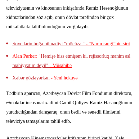
televiziyasının və kinosunun inkişafında Ramiz Həsənoğlunun
xidmətlərindən söz açıb, onun dövlət tərəfindən bir çox
mükafatlarla təltif olunduğunu vurğulayıb.
Sovetlərin boğa bilmədiyi "möcüzə "
- “Narın rəngi”nin sirri
Alan Parker:
"Həmişə hiss etmişəm ki, rejissorluq mənim əsl
mahiyyətim deyil"
- Müsahibə
Xəbər gözləyərkən
- Yeni hekayə
Tədbirin aparıcısı, Azərbaycan Dövlət Film Fondunun direktoru,
Əməkdar incəsənət xadimi Cəmil Quliyev Ramiz Həsənoğlunun
yaradıcılığından danışaraq, onun bədii və sənədli filmlərini,
televiziya tamaşalarını təhlil edib.
Azərbaycan Kinematoqrafçılar İttifaqının birinci katibi, Xalq