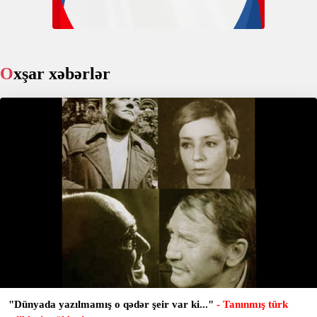
Oxşar xəbərlər
"Dünyada yazılmamış o qədər şeir var ki..."
- Tanınmış türk