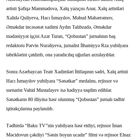
artisti Şəfiqə Məmmədova, Xalq yazıçısı Anar, Xalq artistləri
Xalidə Quliyeva, Hacı İsmayılov, Məbud Məhərrəmov,
Əməkdar incəsənət xadimi Aydın Talıbzadə, Əməkdar
mədəniyyət işçisi Azər Turan, “Qobustan” jurnalının baş
redaktoru Pərvin Nurəliyeva, jurnalist İlhamiyyə Rza yubilyara
təbriklərini çatdırıb, ona yaradıcılıq uğurları arzulayıblar.
Sonra Azərbaycan Teatr Xadimləri İttifaqının sədri, Xalq artisti
Hacı İsmayılov yubilyara “Sənətkar” medalını, rejissor və
ssenarist Vahid Mustafayev isə hədiyyə təqdim ediblər.
Sənətkarın 80 illiyinə həsr olunmuş “Qobustan” jurnalı tədbir
iştirakçılarına paylanılıb.
Tədbirdə “Baku TV”nin yubilyara həsr etdiyi, rejissor İman
Məcidovun çəkdiyi “Sənin boyun ucadır” filmi və rejissor Elnaz