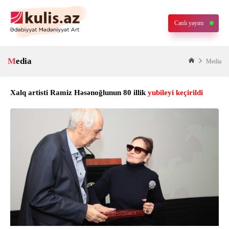
Canlı yayım
Media
Media
Xalq artisti Ramiz Həsənoğlunun 80 illik
yubileyi keçirildi