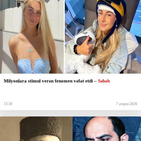
Milyonlara stimul verən fenomen vəfat etdi –
Səbəb
15:30
7 avqust 2026