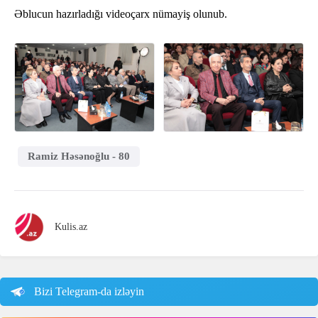
Əblucun hazırladığı videoçarx nümayiş olunub.
Ramiz Həsənoğlu - 80
Kulis.az
Bizi Telegram-da izləyin