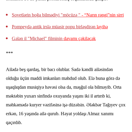
Sovetlərin boğa bilmədiyi "möcüzə "
- “Narın rəngi”nin sirri
Pompeydə antik irslə müasir popu birləşdirən
layihə
Gələn il "Michael" filminin
davamı çəkiləcək
***
Ailədə beş qardaş, bir bacı olublar. Sadə kəndli ailəsindən
olduğu üçün maddi imkanları məhdud olub. Elə buna görə də
uşaqlıqdan musiqiyə həvəsi olsa da, məşğul ola bilməyib. Orta
məktəbin yuxarı sinfində oxuyanda yaşını iki il artırıb ki,
məhkəmədə kuryer vəzifəsinə işə düzəlsin. Ələkbər Tağıyev çox
erkən, 16 yaşında ailə qurub. Həyat yoldaşı Almaz xanımı
qaçırdıb.