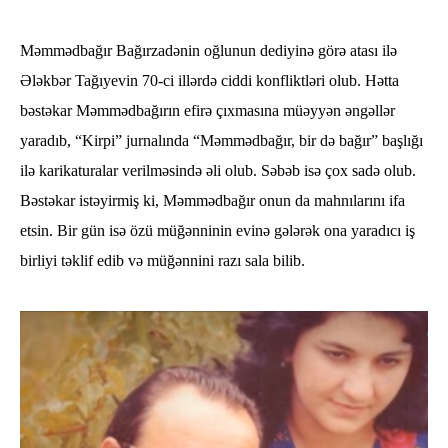
Məmmədbağır Bağırzadənin oğlunun dediyinə görə atası ilə
Ələkbər Tağıyevin 70-ci illərdə ciddi konfliktləri olub. Hətta
bəstəkar Məmmədbağırın efirə çıxmasına müəyyən əngəllər
yaradıb, “Kirpi” jurnalında “Məmmədbağır, bir də bağır” başlığı
ilə karikaturalar verilməsində əli olub. Səbəb isə çox sadə olub.
Bəstəkar istəyirmiş ki, Məmmədbağır onun da mahnılarını ifa
etsin. Bir gün isə özü müğənninin evinə gələrək ona yaradıcı iş
birliyi təklif edib və müğənnini razı sala bilib.