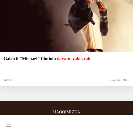
Gələn il "Michael" filminin
davamı çəkiləcək
14:50
7 avqust 2026
HAQQIMIZDA
ƏLAQƏ
ARXİV