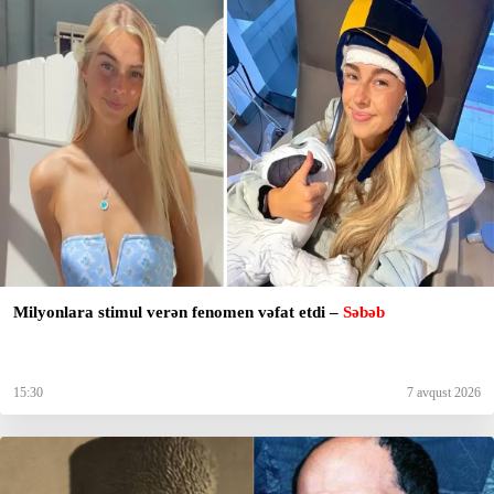
Milyonlara stimul verən fenomen vəfat etdi –
Səbəb
15:30
7 avqust 2026