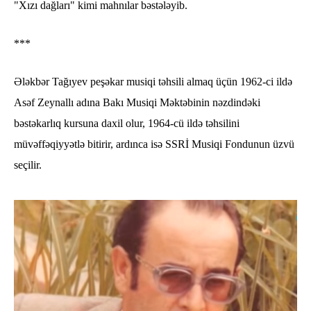
"Xızı dağları" kimi mahnılar bəstələyib.
***
Ələkbər Tağıyev peşəkar musiqi təhsili almaq üçün 1962-ci ildə
Asəf Zeynallı adına Bakı Musiqi Məktəbinin nəzdindəki
bəstəkarlıq kursuna daxil olur, 1964-cü ildə təhsilini
müvəffəqiyyətlə bitirir, ardınca isə SSRİ Musiqi Fondunun üzvü
seçilir.