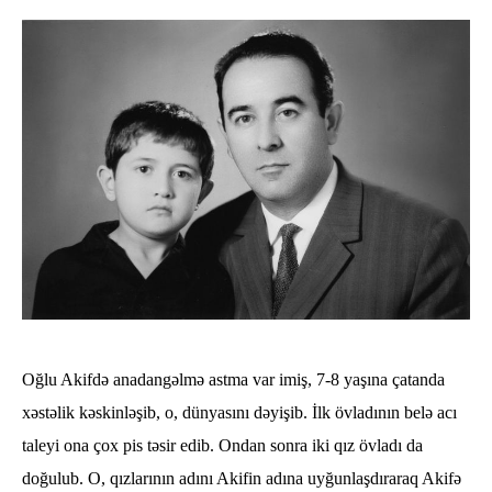
Oğlu Akifdə anadangəlmə astma var imiş, 7-8 yaşına çatanda
xəstəlik kəskinləşib, o, dünyasını dəyişib. İlk övladının belə acı
taleyi ona çox pis təsir edib. Ondan sonra iki qız övladı da
doğulub. O, qızlarının adını Akifin adına uyğunlaşdıraraq Akifə