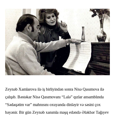
Zeynəb Xamlarova ilə iş birliyindən sonra Nisə Qasımova ilə
çalışıb. Bəstəkar Nisə Qasımovanı “Lalə” qızlar ansamblında
“Sədaqətim var” mahnısını oxuyanda dinləyir və səsini çox
bəyənir. Bir gün Zeynəb xanımla məşq edəndə Ələkbər Tağıyev