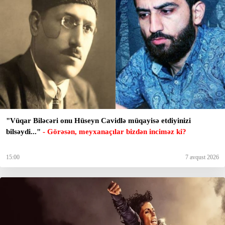
"Vüqar Biləcəri onu Hüseyn Cavidlə müqayisə etdiyinizi
bilsəydi..."
- Görəsən, meyxanaçılar bizdən inciməz ki?
15:00
7 avqust 2026