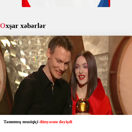
Oxşar xəbərlər
Tanınmış musiqiçi
dünyasını dəyişdi