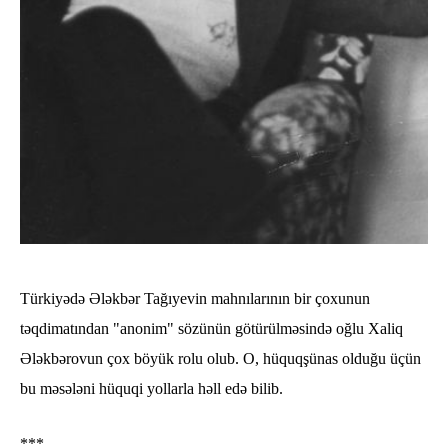
Türkiyədə Ələkbər Tağıyevin mahnılarının bir çoxunun
təqdimatından "anonim" sözünün götürülməsində oğlu Xaliq
Ələkbərovun çox böyük rolu olub. O, hüquqşünas olduğu üçün
bu məsələni hüquqi yollarla həll edə bilib.
***