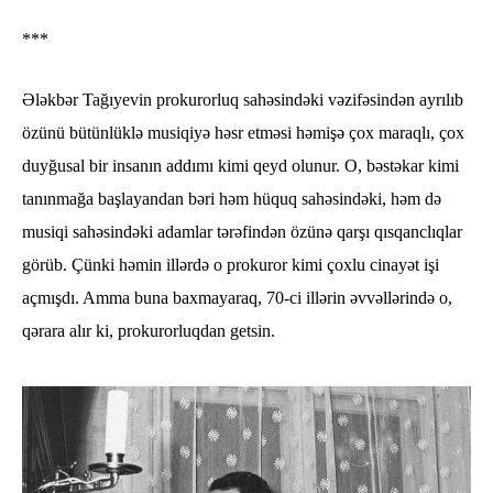
***
Ələkbər Tağıyevin prokurorluq sahəsindəki vəzifəsindən ayrılıb
özünü bütünlüklə musiqiyə həsr etməsi həmişə çox maraqlı, çox
duyğusal bir insanın addımı kimi qeyd olunur. O, bəstəkar kimi
tanınmağa başlayandan bəri həm hüquq sahəsindəki, həm də
musiqi sahəsindəki adamlar tərəfindən özünə qarşı qısqanclıqlar
görüb. Çünki həmin illərdə o prokuror kimi çoxlu cinayət işi
açmışdı. Amma buna baxmayaraq, 70-ci illərin əvvəllərində o,
qərara alır ki, prokurorluqdan getsin.