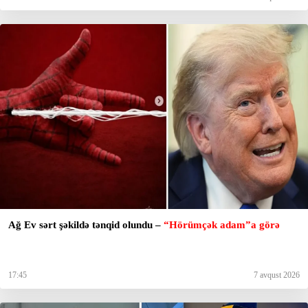
Ağ Ev sərt şəkildə tənqid olundu –
“Hörümçək adam”a görə
17:45
7 avqust 2026