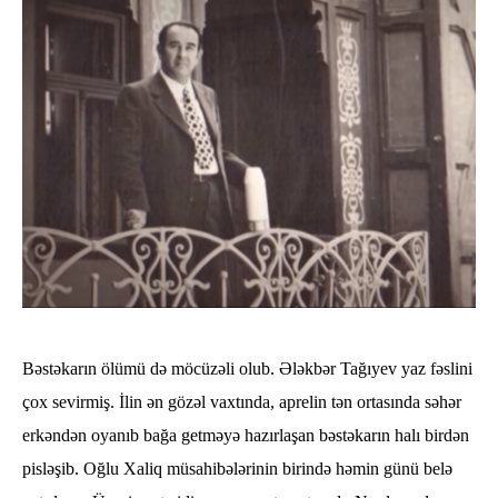
Bəstəkarın ölümü də möcüzəli olub. Ələkbər Tağıyev yaz fəslini
çox sevirmiş. İlin ən gözəl vaxtında, aprelin tən ortasında səhər
erkəndən oyanıb bağa getməyə hazırlaşan bəstəkarın halı birdən
pisləşib. Oğlu Xaliq müsahibələrinin birində həmin günü belə