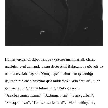
Həmin vaxtlar Ələkbər Tağıyev yazdığı mahnıları ilk olaraq,
musiqiçi, eyni zamanda yaxın dostu Akif Bakıxanova göstərir və
onunla məsləhətləşirdi. "Qonşu qız" mahnısının qazandığı
uğurdan ruhlanan bəstəkar qısa müddətdə "Şirin arzular", "Sən
gəlməz oldun", "Dinə bilmədim", "Bakı gecələri",
"Azərbaycanım mənim", "Axtarma məni", "Sənə qurban",
"Sədaqətim var", "Təki sən səslə məni", "Mənim dünyam",