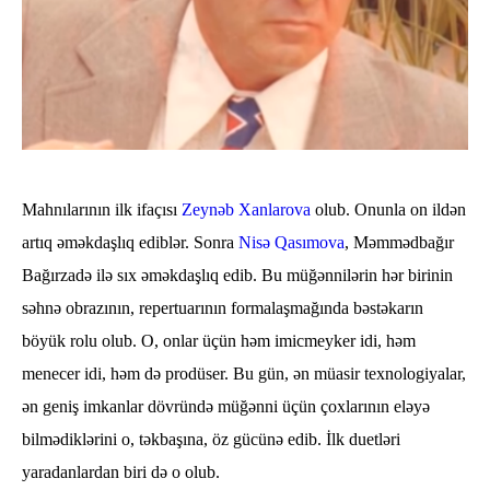
Mahnılarının ilk ifaçısı
Zeynəb Xanlarova
olub. Onunla on ildən
artıq əməkdaşlıq ediblər. Sonra
Nisə Qasımova
, Məmmədbağır
Bağırzadə ilə sıx əməkdaşlıq edib. Bu müğənnilərin hər birinin
səhnə obrazının, repertuarının formalaşmağında bəstəkarın
böyük rolu olub. O, onlar üçün həm imicmeyker idi, həm
menecer idi, həm də prodüser. Bu gün, ən müasir texnologiyalar,
ən geniş imkanlar dövründə müğənni üçün çoxlarının eləyə
bilmədiklərini o, təkbaşına, öz gücünə edib. İlk duetləri
yaradanlardan biri də o olub.