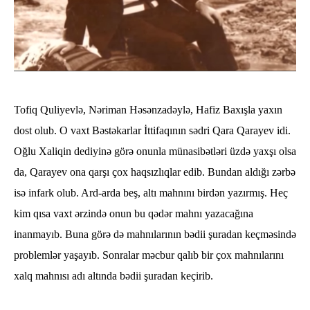
Tofiq Quliyevlə, Nəriman Həsənzadəylə, Hafiz Baxışla yaxın
dost olub. O vaxt Bəstəkarlar İttifaqının sədri Qara Qarayev idi.
Oğlu Xaliqin dediyinə görə onunla münasibətləri üzdə yaxşı olsa
da, Qarayev ona qarşı çox haqsızlıqlar edib. Bundan aldığı zərbə
isə infark olub. Ard-arda beş, altı mahnını birdən yazırmış. Heç
kim qısa vaxt ərzində onun bu qədər mahnı yazacağına
inanmayıb. Buna görə də mahnılarının bədii şuradan keçməsində
problemlər yaşayıb. Sonralar məcbur qalıb bir çox mahnılarını
xalq mahnısı adı altında bədii şuradan keçirib.