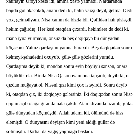
xatırlayır. Ürəyi xəstə idi, amma xəstə yatmadı. Nardaranda
bağda gül əkəcəkdi, anam dedi ki, halın yaxşı deyil, getmə. Dedi
yox, getməliyəm. Nisə xanım da bizdə idi. Qəfildən halı pisləşdi,
həkim çağırdıq. Hər kəsi otaqdan çıxardı, həkimlərə də dedi ki,
mənə iynə vurmayın, onsuz da beş dəqiqəyə bu dünyadan
köçəcəm. Yalnız qardaşımı yanına buraxdı. Beş dəqiqədən sonra
kəlmeyi-şəhadətini oxuyub, gülə-gülə gözlərini yumdu.
Qardaşıma deyib ki, məndən sonra evin böyüyü sənsən, onara
böyüklük elə. Bir də Nisə Qasımovanı ona tapşırıb, deyib ki, o
qızdan muğayat ol. Nisəni qızı kimi çox istəyirdi. Sonra deyib
ki, otaqdan çıx, iki dəqiqəyə gələrsiniz. İki dəqiqədən sonra Nisə
qapını açıb otağa girəndə nalə çəkdi. Atam divanda uzanıb, gülə-
gülə dünyadan köçmüşdü. Allah adamı idi, ölümünü də hiss
eləmişdi. O dünyasını dəyişən kimi yeni aldığı güllər də
solmuşdu. Dərhal da yağış yağmağa başladı.