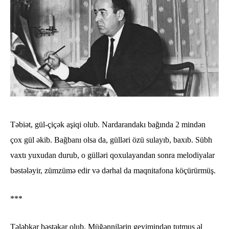
Təbiət, gül-çiçək aşiqi olub. Nardarandakı bağında 2 mindən
çox gül əkib. Bağbanı olsa da, gülləri özü sulayıb, baxıb. Sübh
vaxtı yuxudan durub, o gülləri qoxulayandan sonra melodiyalar
bəstələyir, zümzümə edir və dərhal da maqnitafona köçürürmüş.
***
Tələbkar bəstəkar olub. Müğənnilərin geyimindən tutmuş əl