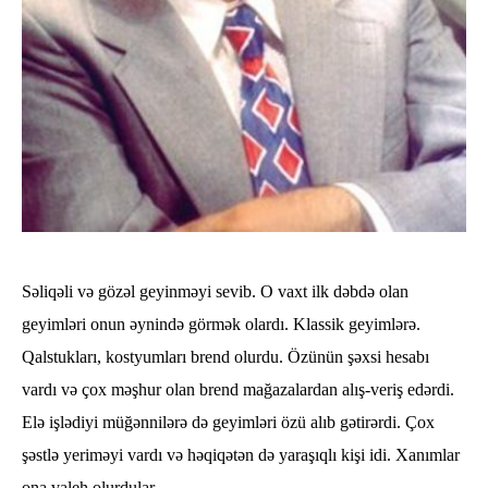
Səliqəli və gözəl geyinməyi sevib. O vaxt ilk dəbdə olan
geyimləri onun əynində görmək olardı. Klassik geyimlərə.
Qalstukları, kostyumları brend olurdu. Özünün şəxsi hesabı
vardı və çox məşhur olan brend mağazalardan alış-veriş edərdi.
Elə işlədiyi müğənnilərə də geyimləri özü alıb gətirərdi. Çox
şəstlə yeriməyi vardı və həqiqətən də yaraşıqlı kişi idi. Xanımlar
ona valeh olurdular.