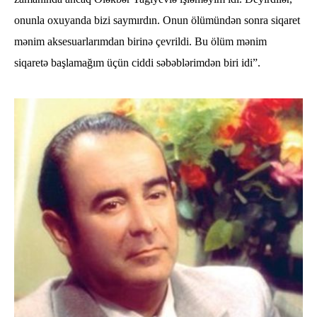
onunla oxuyanda bizi saymırdın. Onun ölümündən sonra siqaret
mənim aksesuarlarımdan birinə çevrildi. Bu ölüm mənim
siqaretə başlamağım üçün ciddi səbəblərimdən biri idi”.