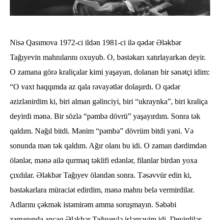
Nisə Qasımova 1972-ci ildən 1981-ci ilə qədər Ələkbər
Tağıyevin mahnılarını oxuyub. O, bəstəkarı xatırlayarkən deyir.
O zamana görə kraliçalar kimi yaşayan, dolanan bir sənətçi idim:
“O vaxt haqqımda az qala rəvayətlər dolaşırdı. O qədər
əzizlənirdim ki, biri alman gəlinciyi, biri “ukraynka”, biri kraliça
deyirdi mənə. Bir sözlə “pəmbə dövrü” yaşayırdım. Sonra tək
qaldım. Nağıl bitdi. Mənim “pəmbə” dövrüm bitdi yəni. Və
sonunda mən tək qaldım. Ağır olanı bu idi. O zaman dərdimdən
ölənlər, mənə ailə qurmaq təklifi edənlər, filanlar birdən yoxa
çıxdılar. Ələkbər Tağıyev öləndən sonra. Təsəvvür edin ki,
bəstəkarlara müraciət edirdim, mənə mahnı belə vermirdilər.
Adlarını çəkmək istəmirəm amma soruşmayın. Səbəbi
zamanında ancaq Ələkbər Tağıyevlə işləməyim idi. Deyirdilər,