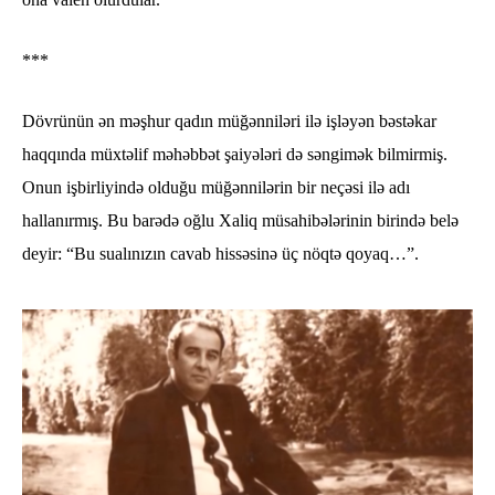
***
Dövrünün ən məşhur qadın müğənniləri ilə işləyən bəstəkar
haqqında müxtəlif məhəbbət şaiyələri də səngimək bilmirmiş.
Onun işbirliyində olduğu müğənnilərin bir neçəsi ilə adı
hallanırmış. Bu barədə oğlu Xaliq müsahibələrinin birində belə
deyir: “Bu sualınızın cavab hissəsinə üç nöqtə qoyaq…”.