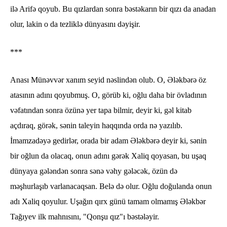
ilə Arifə qoyub. Bu qızlardan sonra bəstəkarın bir qızı da anadan
olur, lakin o da tezliklə dünyasını dəyişir.
***
Anası Münəvvər xanım seyid nəslindən olub. O, Ələkbərə öz
atasının adını qoyubmuş. O, görüb ki, oğlu daha bir övladının
vəfatından sonra özünə yer tapa bilmir, deyir ki, gəl kitab
açdıraq, görək, sənin taleyin haqqında orda nə yazılıb.
İmamzadəyə gedirlər, orada bir adam Ələkbərə deyir ki, sənin
bir oğlun da olacaq, onun adını gərək Xaliq qoyasan, bu uşaq
dünyaya gələndən sonra sənə vəhy gələcək, özün də
məşhurlaşıb varlanacaqsan. Belə də olur. Oğlu doğulanda onun
adı Xaliq qoyulur. Uşağın qırx günü tamam olmamış Ələkbər
Tağıyev ilk mahnısını, "Qonşu qız"ı bəstələyir.