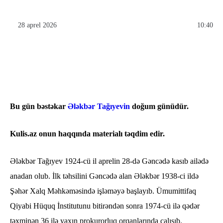
28 aprel 2026
10:40
Bu gün bəstəkar
Ələkbər Tağıyevin
doğum günüdür.
Kulis.az onun haqqında materialı təqdim edir.
Ələkbər Tağıyev 1924-cü il aprelin 28-də Gəncədə kasıb ailədə
anadan olub. İlk təhsilini Gəncədə alan Ələkbər 1938-ci ildə
Şəhər Xalq Məhkəməsində işləməyə başlayıb. Ümumittifaq
Qiyabi Hüquq İnstitutunu bitirəndən sonra 1974-cü ilə qədər
təxminən 36 ilə yaxın prokurorluq orqanlarında çalışıb.