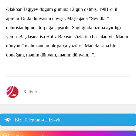
Ələkbər Tağıyev doğum gününə 12 gün qalmış, 1981-ci il
aprelin 16-da dünyasını dəyişir. Maştağada "Seyidlər”
qəbiristanlığında torpağa tapşırılır. Sağlığında özünə ayırdığı
yerdə. Başdaşına isə Hafiz Baxışın sözlərinə bəstələdiyi "Mənim
dünyam” mahnısından bir parça yazılır: "Mən də sənə bir
qonağam, mənim dünyam, mənim dünyam...”.
Kulis.az
Bizi Telegram-da izləyin