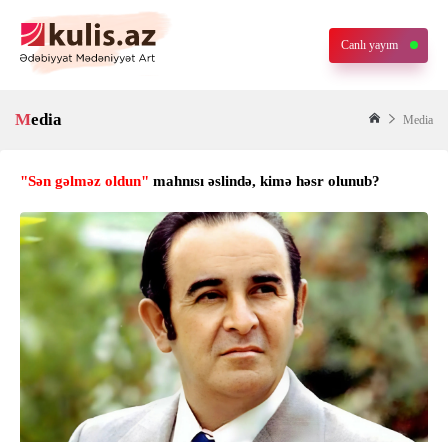
Canlı yayım
Media
Media
"Sən gəlməz oldun"
mahnısı əslində, kimə həsr olunub?