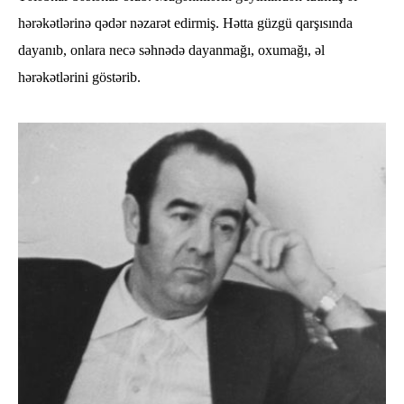
hərəkətlərinə qədər nəzarət edirmiş. Hətta güzgü qarşısında
dayanıb, onlara necə səhnədə dayanmağı, oxumağı, əl
hərəkətlərini göstərib.