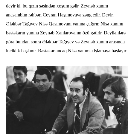
deyir ki, bu qızın səsindən xoşum gəlir. Zeynəb xanım
anasamblın rəhbəri Ceyran Haşımovaya zəng edir. Deyir,
Ələkbər Tağıyev Nisə Qasımovanı yanına çağırır. Nisə xanımı
bəstəkarın yanına Zeynəb Xanlarovanın özü gətirir. Deyilənlərə
görə bundan sonra Ələkbər Tağıyev və Zeynəb xanım arasında
inciklik başlanır. Bəstəkar ancaq Nisə xanımla işləməyə başlayır.