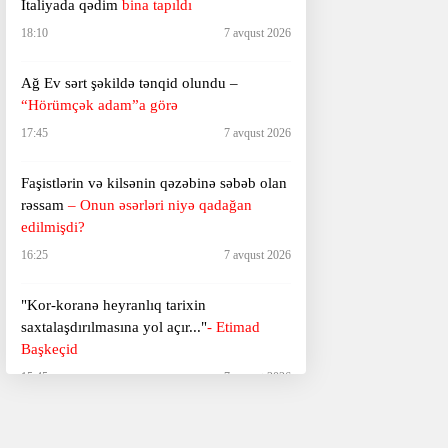
İtaliyada qədim
bina tapıldı
18:10
7 avqust 2026
Ağ Ev sərt şəkildə tənqid olundu –
“Hörümçək adam”a görə
17:45
7 avqust 2026
Faşistlərin və kilsənin qəzəbinə səbəb olan
rəssam
– Onun əsərləri niyə qadağan
edilmişdi?
16:25
7 avqust 2026
"Kor-koranə heyranlıq tarixin
saxtalaşdırılmasına yol açır..."
- Etimad
Başkeçid
15:45
7 avqust 2026
Milyonlara stimul verən fenomen vəfat etdi