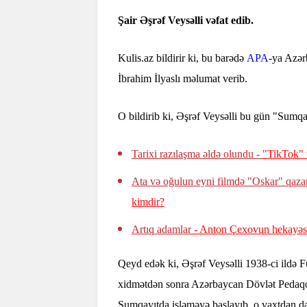
Şair Əşrəf Veysəlli vəfat edib.
Kulis.az bildirir ki, bu barədə
APA
-ya Azər
İbrahim İlyaslı məlumat verib.
O bildirib ki, Əşrəf Veysəlli bu gün "Sumqa
Tarixi razılaşma əldə olundu -
"TikTok" 
Ata və oğulun eyni filmdə "Oskar" qaza
kimdir?
Artıq adamlar
- Anton Çexovun hekayəs
Qeyd edək ki, Əşrəf Veysəlli 1938-ci ildə 
xidmətdən sonra Azərbaycan Dövlət Pedaqoji
Sumqayıtda işləməyə başlayıb, o vaxtdan da