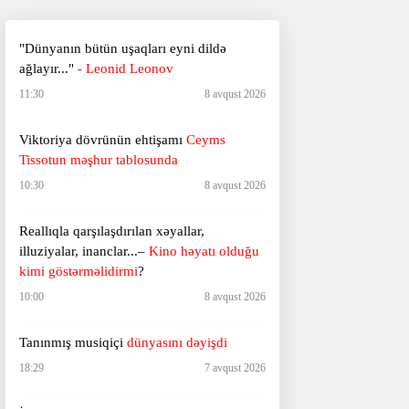
​​​​​​​"Dünyanın bütün uşaqları eyni dildə
ağlayır..."
- Leonid Leonov
11:30
8 avqust 2026
Viktoriya dövrünün ehtişamı
Ceyms
Tissotun məşhur tablosunda
10:30
8 avqust 2026
Reallıqla qarşılaşdırılan xəyallar,
illuziyalar, inanclar...–
Kino həyatı olduğu
kimi göstərməlidirmi
?
10:00
8 avqust 2026
Tanınmış musiqiçi
dünyasını dəyişdi
18:29
7 avqust 2026