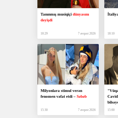
Tanınmış musiqiçi
dünyasını
İtali
dəyişdi
18:29
7 avqust 2026
18:10
Milyonlara stimul verən
"Vüqa
fenomen vəfat etdi –
Səbəb
Cavidl
bilsəy
meyxa
15:30
7 avqust 2026
15:00
ki?