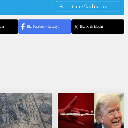
t.me/kulis_az
yin
Bizi Facebook-da izləyin
Bizi X-da izləyin