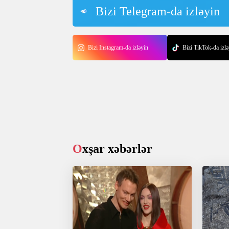
Bizi Telegram-da izləyin
Bizi Instagram-da izləyin
Bizi TikTok-da izlə
Oxşar xəbərlər