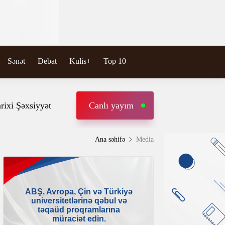
Sənət
Debat
Kulis+
Top 10
rixi Şəxsiyyət
Canlı yayım
Ana səhifə
Media