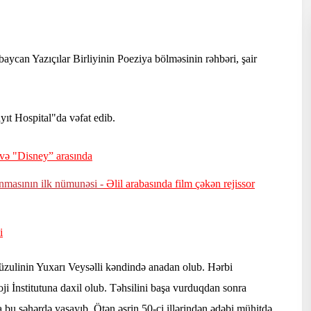
baycan Yazıçılar Birliyinin Poeziya bölməsinin rəhbəri, şair
yıt Hospital"da vəfat edib.
və "Disney” arasında
nmasının ilk nümunəsi -
Əlil arabasında film çəkən rejissor
i
Füzulinin Yuxarı Veysəlli kəndində anadan olub. Hərbi
 İnstitutuna daxil olub. Təhsilini başa vurduqdan sonra
 bu şəhərdə yaşayıb. Ötən əsrin 50-ci illərindən ədəbi mühitdə