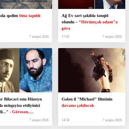
yada qədim
bina tapıldı
Ağ Ev sərt şəkildə tənqid
olundu –
“Hörümçək adam”a
görə
7 avqust 2026
17:45
7 avqust 2026
r Biləcəri onu Hüseyn
Gələn il "Michael" filminin
ə müqayisə etdiyinizi
davamı çəkiləcək
di..."
- Görəsən,
naçılar bizdən inciməz
7 avqust 2026
14:50
7 avqust 2026