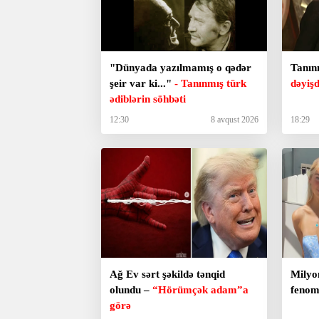
"Dünyada yazılmamış o qədər
Tanın
şeir var ki..."
- Tanınmış türk
dəyişd
ədiblərin söhbəti
12:30
8 avqust 2026
18:29
Ağ Ev sərt şəkildə tənqid
Milyo
olundu –
“Hörümçək adam”a
fenom
görə