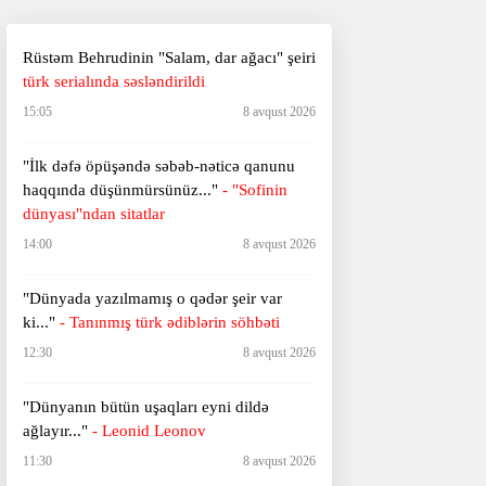
Rüstəm Behrudinin "Salam, dar ağacı" şeiri
türk serialında səsləndirildi
15:05
8 avqust 2026
"İlk dəfə öpüşəndə səbəb-nəticə qanunu
haqqında düşünmürsünüz..."
- "Sofinin
dünyası"ndan sitatlar
14:00
8 avqust 2026
"Dünyada yazılmamış o qədər şeir var
ki..."
- Tanınmış türk ədiblərin söhbəti
12:30
8 avqust 2026
​​​​​​​"Dünyanın bütün uşaqları eyni dildə
ağlayır..."
- Leonid Leonov
11:30
8 avqust 2026