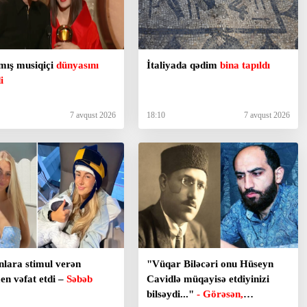
mış musiqiçi
dünyasını
İtaliyada qədim
bina tapıldı
i
7 avqust 2026
18:10
7 avqust 2026
nlara stimul verən
"Vüqar Biləcəri onu Hüseyn
en vəfat etdi –
Səbəb
Cavidlə müqayisə etdiyinizi
bilsəydi..."
- Görəsən,