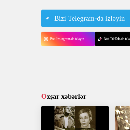
Bizi Telegram-da izləyin
Bizi Instagram-da izləyin
Bizi TikTok-da izlə
Oxşar xəbərlər