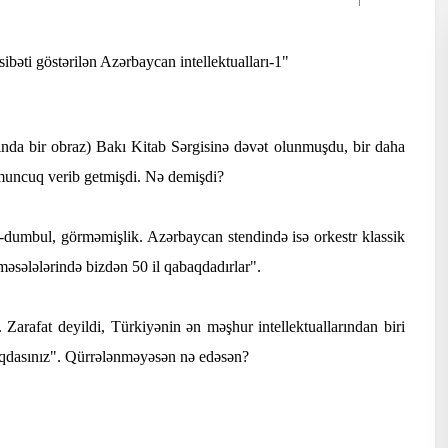
bəti göstərilən Azərbaycan intellektualları-1"
nda bir obraz) Bakı Kitab Sərgisinə dəvət olunmuşdu, bir daha
 muncuq verib getmişdi. Nə demişdi?
l-dumbul, görməmişlik. Azərbaycan stendində isə orkestr klassik
məsələlərində bizdən 50 il qabaqdadırlar".
 Zarafat deyildi, Türkiyənin ən məşhur intellektuallarından biri
abaqdasınız". Qürrələnməyəsən nə edəsən?