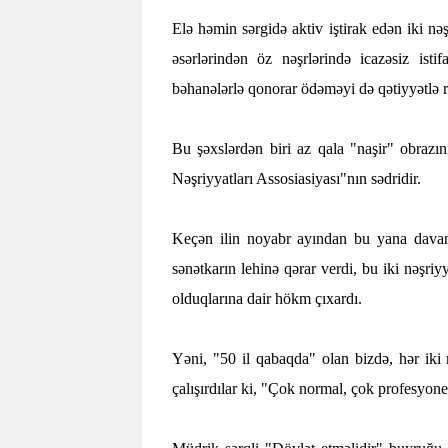
Elə həmin sərgidə aktiv iştirak edən iki n
əsərlərindən öz nəşrlərində icazəsiz ist
bəhanələrlə qonorar ödəməyi də qətiyyətlə r
Bu şəxslərdən biri az qala "naşir" obrazın
Nəşriyyatları Assosiasiyası"nın sədridir.
Keçən ilin noyabr ayından bu yana dav
sənətkarın lehinə qərar verdi, bu iki nəşri
olduqlarına dair hökm çıxardı.
Yəni, "50 il qabaqda" olan bizdə, hər iki 
çalışırdılar ki, "Çok normal, çok profesyone