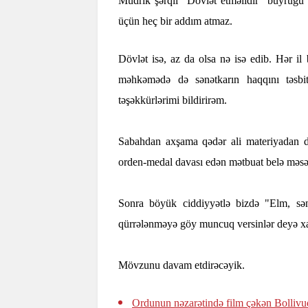
Müdrik şərqli "Dövlət etməlidir" buyruğu 
üçün heç bir addım atmaz.
Dövlət isə, az da olsa nə isə edib. Hər il 
məhkəmədə də sənətkarın haqqını təsbi
təşəkkürlərimi bildirirəm.
Sabahdan axşama qədər ali materiyadan da
orden-medal davası edən mətbuat belə məsələ
Sonra böyük ciddiyyətlə bizdə "Elm, sən
qürrələnməyə göy muncuq versinlər deyə xar
Mövzunu davam etdirəcəyik.
Ordunun nəzarətində film çəkən Bollivu