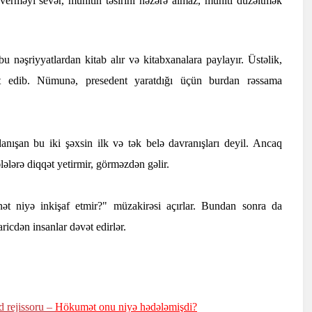
verməyi sevər, mühitin təsirini nəzərə almaz, mühiti düzəltmək
bu nəşriyyatlardan kitab alır və kitabxanalara paylayır. Üstəlik,
t edib. Nümunə, presedent yaratdığı üçün burdan rəssama
nışan bu iki şəxsin ilk və tək belə davranışları deyil. Ancaq
lərə diqqət yetirmir, görməzdən gəlir.
ət niyə inkişaf etmir?" müzakirəsi açırlar. Bundan sonra da
icdən insanlar dəvət edirlər.
d rejissoru –
Hökumət onu niyə hədələmişdi?