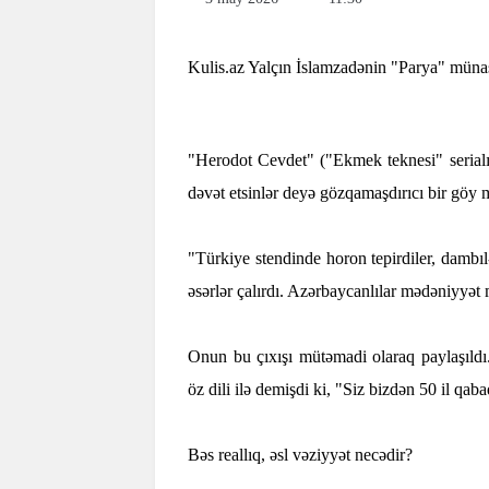
Kulis.az Yalçın İslamzadənin "Parya" münasi
"Herodot Cevdet" ("Ekmek teknesi" serialı
dəvət etsinlər deyə gözqamaşdırıcı bir göy
"Türkiye stendinde horon tepirdiler, dambı
əsərlər çalırdı. Azərbaycanlılar mədəniyyət 
Onun bu çıxışı mütəmadi olaraq paylaşıldı.
öz dili ilə demişdi ki, "Siz bizdən 50 il q
Bəs reallıq, əsl vəziyyət necədir?