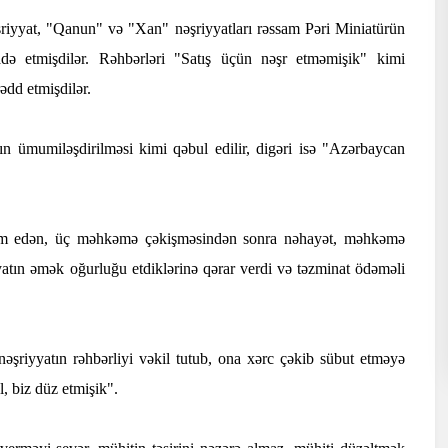
əşriyyat, "Qanun" və "Xan" nəşriyyatları rəssam Pəri Miniatürün
ifadə etmişdilər. Rəhbərləri "Satış üçün nəşr etməmişik" kimi
ədd etmişdilər.
ın ümumiləşdirilməsi kimi qəbul edilir, digəri isə "Azərbaycan
am edən, üç məhkəmə çəkişməsindən sonra nəhayət, məhkəmə
yyatın əmək oğurluğu etdiklərinə qərar verdi və təzminat ödəməli
nəşriyyatın rəhbərliyi vəkil tutub, ona xərc çəkib sübut etməyə
l, biz düz etmişik".