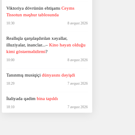
Viktoriya dövrünün ehtişamı
Ceyms
Tissotun məşhur tablosunda
10:30
8 avqust 2026
Reallıqla qarşılaşdırılan xəyallar,
illuziyalar, inanclar...–
Kino həyatı olduğu
kimi göstərməlidirmi
?
10:00
8 avqust 2026
Tanınmış musiqiçi
dünyasını dəyişdi
18:29
7 avqust 2026
İtaliyada qədim
bina tapıldı
18:10
7 avqust 2026
Ağ Ev sərt şəkildə tənqid olundu –
“Hörümçək adam”a görə