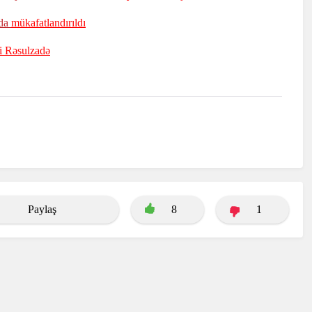
nda
mükafatlandırıldı
i Rəsulzadə
Paylaş
8
1