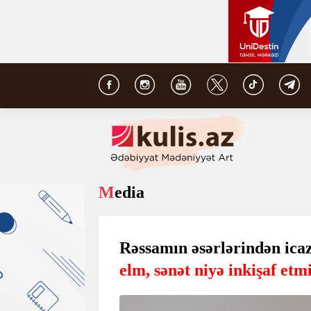
Media
Rəssamın əsərlərindən icazə
elm, sənət niyə inkişaf etm