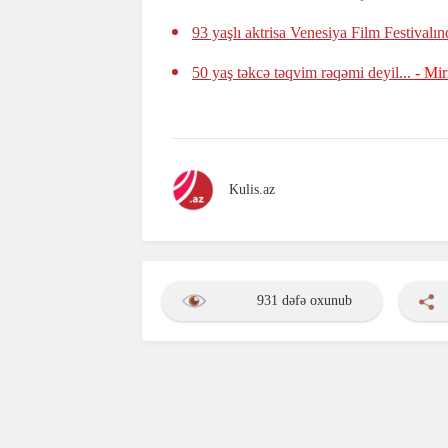
93 yaşlı aktrisa Venesiya Film Festivalı
50 yaş təkcə təqvim rəqəmi deyil...
- Mir
Kulis.az
931 dəfə oxunub