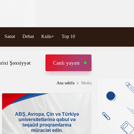
Sənət
Debat
Kulis+
Top 10
rixi Şəxsiyyət
Canlı yayım
Ana səhifə
Media