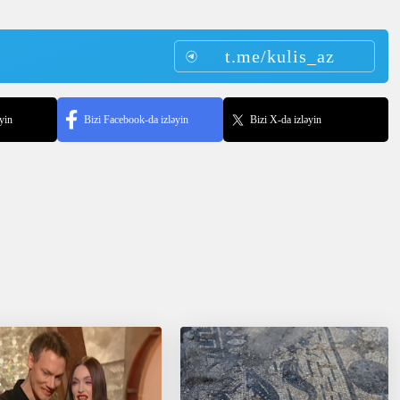
t.me/kulis_az
yin
Bizi Facebook-da izləyin
Bizi X-da izləyin