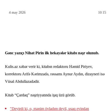
4 may 2026
10:15
Gənc yazıçı Nihat Pirin ilk hekayələr kitabı nəşr olunub.
Kulis.az xəbər verir ki, kitabın redaktoru Həmid Piriyev,
korrektoru Arifə Kərimzadə, rəssamı Aynur Aydın, dizayneri isə
Vüsal Abdullazadədir.
Kitab “Çardaq” nəşriyyatında işıq üzü görüb.
"Deyirdi ki, o, mənim övladım deyil, uşaq evindən