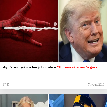
Ağ Ev sərt şəkildə tənqid olundu –
“Hörümçək adam”a görə
17:45
7 avqust 2026