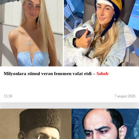
Milyonlara stimul verən fenomen vəfat etdi –
Səbəb
15:30
7 avqust 2026