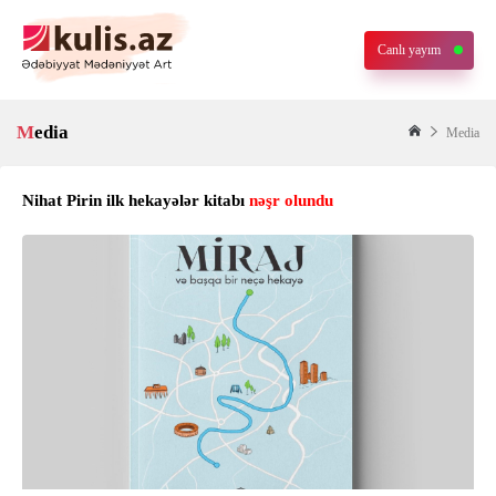
Canlı yayım
Media
Media
Nihat Pirin ilk hekayələr kitabı
nəşr olundu