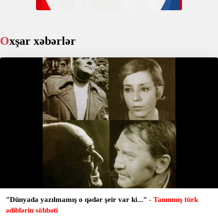
Oxşar xəbərlər
"Dünyada yazılmamış o qədər şeir var ki..."
- Tanınmış türk
ədiblərin söhbəti