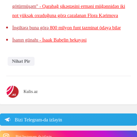
götürmüşəm"
- Qarabağ şikəstəsini erməni müğənnidən iki
not yüksək oxuduğuna görə cəzalanan Flora Kərimova
İngiltərə buna görə
800 milyon funt təzminat ödəyə bilər
İsanın günahı
- İsaak Babelin hekayəsi
Nihat Pir
Kulis.az
Bizi Telegram-da izləyin
Bizi Instagram-da izləyin