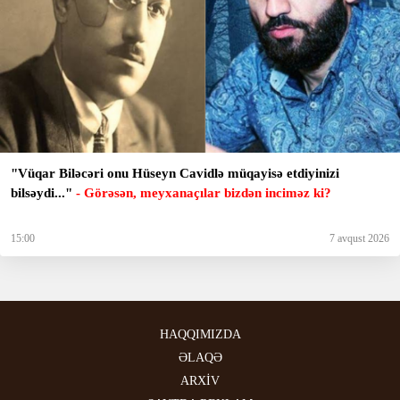
"Vüqar Biləcəri onu Hüseyn Cavidlə müqayisə etdiyinizi
bilsəydi..."
- Görəsən, meyxanaçılar bizdən inciməz ki?
15:00
7 avqust 2026
HAQQIMIZDA
ƏLAQƏ
ARXİV