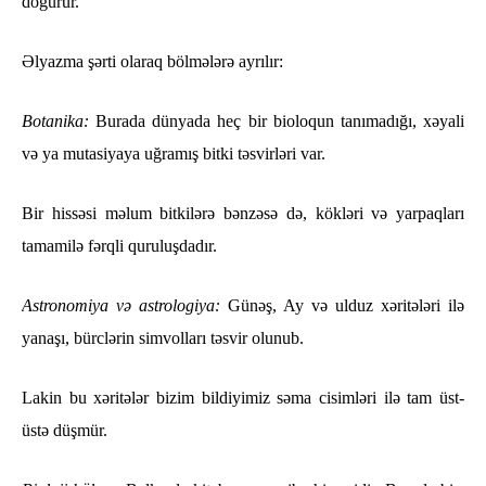
doğurur.
Əlyazma şərti olaraq bölmələrə ayrılır:
Botanika:
Burada dünyada heç bir bioloqun tanımadığı, xəyali
və ya mutasiyaya uğramış bitki təsvirləri var.
Bir hissəsi məlum bitkilərə bənzəsə də, kökləri və yarpaqları
tamamilə fərqli quruluşdadır.
Astronomiya və astrologiya:
Günəş, Ay və ulduz xəritələri ilə
yanaşı, bürclərin simvolları təsvir olunub.
Lakin bu xəritələr bizim bildiyimiz səma cisimləri ilə tam üst-
üstə düşmür.