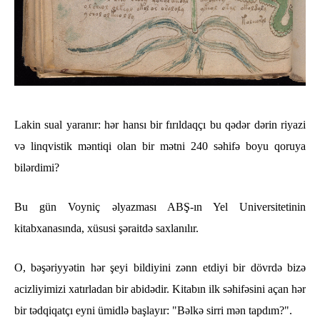
Lakin sual yaranır: hər hansı bir fırıldaqçı bu qədər dərin riyazi
və linqvistik məntiqi olan bir mətni 240 səhifə boyu qoruya
bilərdimi?
Bu gün Voyniç əlyazması ABŞ-ın Yel Universitetinin
kitabxanasında, xüsusi şəraitdə saxlanılır.
O, bəşəriyyətin hər şeyi bildiyini zənn etdiyi bir dövrdə bizə
acizliyimizi xatırladan bir abidədir. Kitabın ilk səhifəsini açan hər
bir tədqiqatçı eyni ümidlə başlayır: "Bəlkə sirri mən tapdım?".