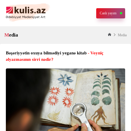
Canlı yayım
Media
Media
Bəşəriyyətin oxuya bilmədiyi yeganə kitab
- Voyniç
əlyazmasının sirri nədir?