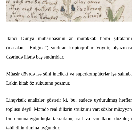
İkinci Dünya müharibəsinin ən mürəkkəb hərbi şifrələrini
(məsələn, "Enigma") sındıran kriptoqraflar Voyniç əlyazması
üzərində illərlə baş sındırıblar.
Müasir dövrdə isə süni intellekt və superkompüterlər işə salınıb.
Lakin kitab öz sükutunu pozmur.
Linqvistik analizlər göstərir ki, bu, sadəcə uydurulmuş hərflər
toplusu deyil. Mətndə real dillərin strukturu var: sözlər müəyyən
bir qanunauyğunluqla təkrarlanır, sait və samitlərin düzülüşü
təbii dilin ritminə uyğundur.