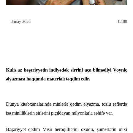
3 may 2026
12:00
Kulis.az bəşəriyyətin indiyədək sirrini aça bilmədiyi Voyniç
əlyazması haqqında materialı təqdim edir.
Dünya kitabxanalarında minlərlə qədim əlyazma, tozlu rəflərdə
isə minilliklərin sirlərini pıçıldayan milyonlarla səhifə var.
Bəşəriyyət qədim Misir heroqliflərini oxudu, şumerlərin mixi