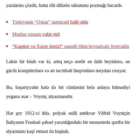
yazılarını çözdü, hətta ölü dillərin sükutunu pozmağı bacardı.
Türkiyənin “Oskar” namizədi
bəlli oldu
Məşhur rəssam
vəfat etdi
“Kapitan və Xəzər dənizi”
sənədli filmi beynəlxalq festivalda
Lakin bir kitab var ki, artıq neçə əsrdir ən dahi beyinlərə, ən
güclü kompüterlərə və ən təcrübəli linqvistlərə meydan oxuyur.
Bu, bəşəriyyətin hələ də bir cümləsini belə anlaya bilmədiyi
yeganə əsər – Voyniç əlyazmasıdır.
Hər şey 1912-ci ildə, polyak əsilli antikvar Vilfrid Voyniçin
İtaliyanın Fraskati şəhəri yaxınlığındakı bir monastırda qəribə bir
əlyazmanı kəşf etməsi ilə başladı.