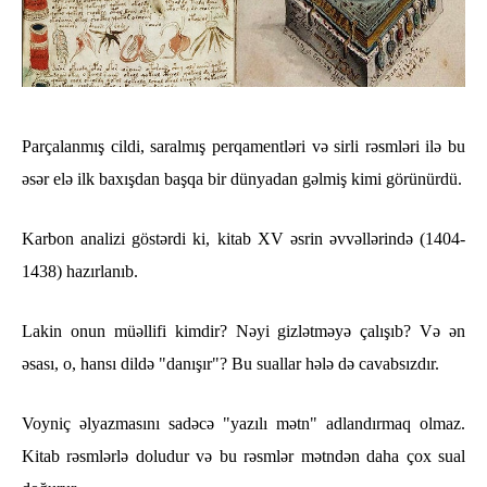
Parçalanmış cildi, saralmış perqamentləri və sirli rəsmləri ilə bu
əsər elə ilk baxışdan başqa bir dünyadan gəlmiş kimi görünürdü.
Karbon analizi göstərdi ki, kitab XV əsrin əvvəllərində (1404-
1438) hazırlanıb.
Lakin onun müəllifi kimdir? Nəyi gizlətməyə çalışıb? Və ən
əsası, o, hansı dildə "danışır"? Bu suallar hələ də cavabsızdır.
Voyniç əlyazmasını sadəcə "yazılı mətn" adlandırmaq olmaz.
Kitab rəsmlərlə doludur və bu rəsmlər mətndən daha çox sual