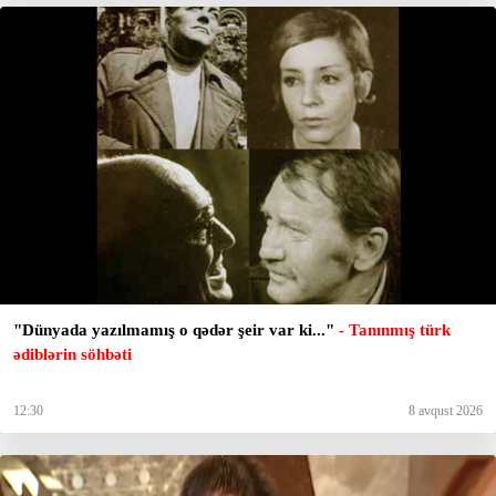
"Dünyada yazılmamış o qədər şeir var ki..."
- Tanınmış türk
ədiblərin söhbəti
12:30
8 avqust 2026