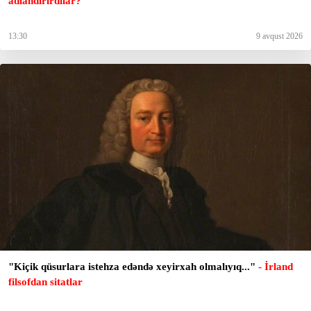
adlandırırdılar?
13:30
9 avqust 2026
"Kiçik qüsurlara istehza edəndə xeyirxah olmalıyıq..."
- İrland
filsofdan sitatlar