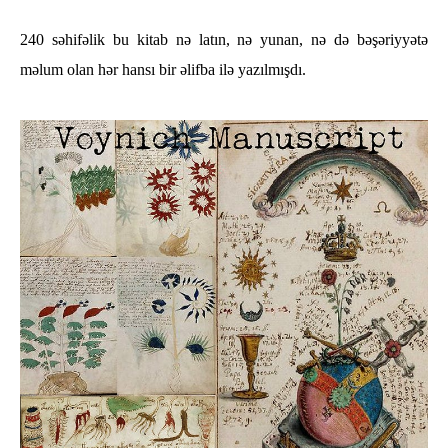
240 səhifəlik bu kitab nə latın, nə yunan, nə də bəşəriyyətə
məlum olan hər hansı bir əlifba ilə yazılmışdı.