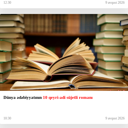
12:30
9 avqust 2026
Dünya ədəbiyyatının
10 qeyri-adi süjetli romanı
10:30
9 avqust 2026