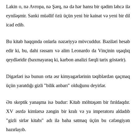
Lakin o, nə Avropa, nə Şərq, nə də hər hansı bir qədim ləhcə ilə
eyniləşmir. Sanki müəllif özü üçün yeni bir kainat və yeni bir dil
icad edib.
Bu kitab haqqında onlarla nəzəriyyə mövcuddur. Bəziləri hesab
edir ki, bu, dahi rəssam və alim Leonardo da Vinçinin uşaqlıq
qeydləridir (baxmayaraq ki, karbon analizi fərqli tarix göstərir).
Digərləri isə bunun orta əsr kimyagərlərinin təqiblərdən qaçmaq
üçün yaratdığı gizli "bilik anbarı" olduğunu deyirlər.
Ən skeptik yanaşma isə budur: Kitab möhtəşəm bir fırıldaqdır.
XV əsrdə kimlərsə zəngin bir kralı və ya imperatoru aldadıb
"gizli sirlər kitabı" adı ilə baha satmaq üçün bu cəfəngiyatı
hazırlayıb.