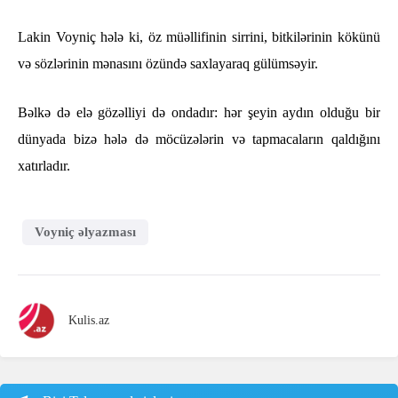
Lakin Voyniç hələ ki, öz müəllifinin sirrini, bitkilərinin kökünü
və sözlərinin mənasını özündə saxlayaraq gülümsəyir.
Bəlkə də elə gözəlliyi də ondadır: hər şeyin aydın olduğu bir
dünyada bizə hələ də möcüzələrin və tapmacaların qaldığını
xatırladır.
Voyniç əlyazması
Kulis.az