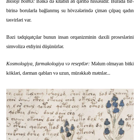
Bioloji bölmə:
Bəlkə də kitabın ən qəribə hissəsidir. Burada bir-
birinə borularla bağlanmış su hövzələrində çimən çılpaq qadın
təsvirləri var.
Bəzi tədqiqatçılar bunun insan orqanizminin daxili proseslərini
simvolizə etdiyini düşünürlər.
Kosmologiya, farmakologiya və reseptlər:
Məlum olmayan bitki
kökləri, dərman qabları və uzun, mürəkkəb mətnlər...