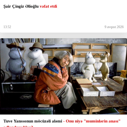
Şair Çingiz Əlioğlu
vəfat etdi
13:52
9 avqust 2026
Tuve Yanssonun möcüzəli aləmi
- Onu niyə "muminlərin anası"