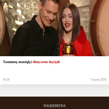
Tanınmış musiqiçi
dünyasını dəyişdi
18:29
7 avqust 2026
HAQQIMIZDA