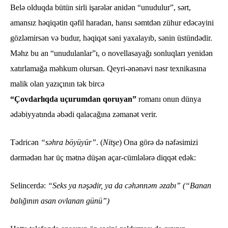
Belə olduqda bütün sirli işarələr anidən “unudulur”, sərt,
amansız həqiqətin qəfil haradan, hansı səmtdən zühur edəcəyini
gözləmirsən və budur, həqiqət səni yaxalayıb, sənin üstündədir.
Məhz bu an “unudulanlar”ı, o novellasayağı sonluqları yenidən
xatırlamağa məhkum olursan. Qeyri-ənənəvi nəsr texnikasına
malik olan yazıçının tək bircə
“Çovdarlıqda uçurumdan qoruyan”
romanı onun dünya
ədəbiyyatında əbədi qalacağına zəmanət verir.
Tədricən
“səhra böyüyür”
. (
Nitşe
) Ona görə də nəfəsimizi
dərmədən hər üç mətnə düşən açar-cümlələrə diqqət edək:
Selincerdə:
“Seks ya nəşədir, ya da cəhənnəm əzabı” (“Banan
balığının asan ovlanan günü”)