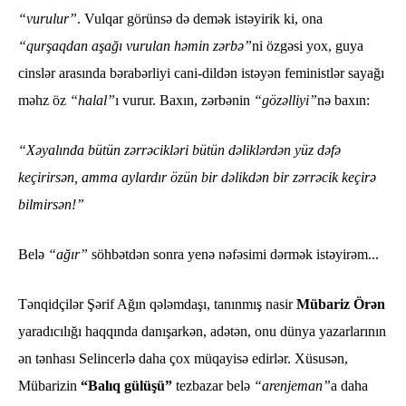
“vurulur”
. Vulqar görünsə də demək istəyirik ki, ona
“qurşaqdan aşağı vurulan həmin zərbə”
ni özgəsi yox, guya
cinslər arasında bərabərliyi cani-dildən istəyən feministlər sayağı
məhz öz
“halal”
ı vurur. Baxın, zərbənin
“gözəlliyi”
nə baxın:
“Xəyalında bütün zərrəcikləri bütün dəliklərdən yüz dəfə
keçirirsən, amma aylardır özün bir dəlikdən bir zərrəcik keçirə
bilmirsən!”
Belə
“ağır”
söhbətdən sonra yenə nəfəsimi dərmək istəyirəm...
Tənqidçilər Şərif Ağın qələmdaşı, tanınmış nasir
Mübariz Örən
yaradıcılığı haqqında danışarkən, adətən, onu dünya yazarlarının
ən tənhası Selincerlə daha çox müqayisə edirlər. Xüsusən,
Mübarizin
“Balıq gülüşü”
tezbazar belə
“arenjeman”
a daha