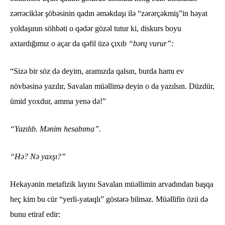
zərrəciklər şöbəsinin qadın əməkdaşı ilə “zərərçəkmiş”in həyat
yoldaşının söhbəti o qədər gözəl tutur ki, diskurs boyu
axtardığımız o açar da qəfil üzə çıxıb
“bərq vurur”:
“Sizə bir söz də deyim, aramızda qalsın, burda hamı ev
növbəsinə yazılır, Savalan müəllimə deyin o da yazılsın. Düzdür,
ümid yoxdur, amma yenə də!”
“Yazılıb. Mənim hesabıma”.
“Hə? Nə yaxşı?”
Hekayənin metafizik layını Savalan müəllimin arvadından başqa
heç kim bu cür “yerli-yataqlı” göstərə bilməz. Müəllifin özü də
bunu etiraf edir: