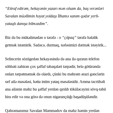
“Etiraf edirəm, hekayənin yazarı mən olsam da, baş verənləri
Savalan müəllimin həyat yoldaşı İlhamə xanım qədər yerli-
yataqlı danışa bilməzdim”
.
Biz də bu mükalimədən o tərəfə - o
“çılpaq”
tərəfə hələlik
getmək istəmirik. Sadəcə, durmaq, nəfəsimizi dərmək istəyirik...
Selincerin sözügedən hekayəsində də ana ilə qızının telefon
söhbəti zahirən çox şəffaf təbəqələri tərpədir, belə götürəndə
onları tərpətməmək də olardı, çünki bu məhrəm ərazi gənclərin
sırf ailə məsələsi, hətta intim yataq məsələsidir. Amma təcrübəli
ana ailənin məhz bu şəffaf yerdən qırılıb töküləcəyini sövq-təbii
hiss edir və ona görə də onun nigarançılığı başadüşüləndir.
Qəhrəmanımız Savalan Məmmədov da məhz həmin yerdən