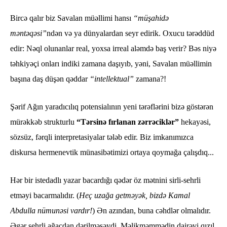
Bircə qalır biz Savalan müəllimi hansı
“müşahidə
məntəqəsi”
ndən və ya dünyalardan seyr edirik. Oxucu tərəddüd
edir: Nəql olunanlar real, yoxsa irreal aləmdə baş verir? Bəs niyə
təhkiyəçi onları indiki zamana daşıyıb, yəni, Savalan müəllimin
başına daş düşən qəddar
“intellektual”
zamana?!
Şərif Ağın yaradıcılıq potensialının yeni tərəflərini bizə göstərən
mürəkkəb strukturlu
“Tərsinə fırlanan zərrəciklər”
hekayəsi,
sözsüz, fərqli interpretasiyalar tələb edir. Biz imkanımızca
diskursa hermenevtik münasibətimizi ortaya qoymağa çalışdıq...
Hər bir istedadlı yazar bacardığı qədər öz mətnini sirli-sehrli
etməyi bacarmalıdır. (
Heç uzağa getməyək, bizdə Kamal
Abdulla nümunəsi vardır!
) Ən azından, buna cəhdlər olmalıdır.
Əgər sehrli ağacdan dərilməsəydi, Məlikməmmədin dairəvi qızıl