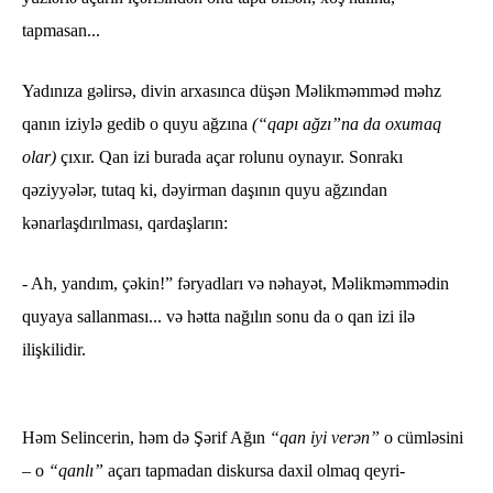
tapmasan...
Yadınıza gəlirsə, divin arxasınca düşən Məlikməmməd məhz
qanın iziylə gedib o quyu ağzına
(“qapı ağzı”na da oxumaq
olar)
çıxır. Qan izi burada açar rolunu oynayır. Sonrakı
qəziyyələr, tutaq ki, dəyirman daşının quyu ağzından
kənarlaşdırılması, qardaşların:
- Ah, yandım, çəkin!” fəryadları və nəhayət, Məlikməmmədin
quyaya sallanması... və hətta nağılın sonu da o qan izi ilə
ilişkilidir.
Həm Selincerin, həm də Şərif Ağın
“qan iyi verən”
o cümləsini
– o
“qanlı”
açarı tapmadan diskursa daxil olmaq qeyri-