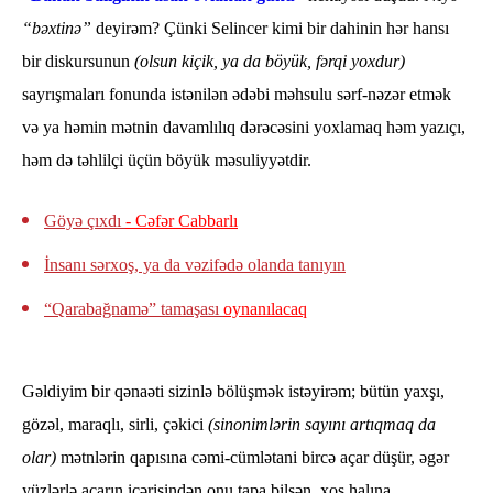
“bəxtinə”
deyirəm? Çünki Selincer kimi bir dahinin hər hansı
bir diskursunun
(olsun kiçik, ya da böyük, fərqi yoxdur)
sayrışmaları fonunda istənilən ədəbi məhsulu sərf-nəzər etmək
və ya həmin mətnin davamlılıq dərəcəsini yoxlamaq həm yazıçı,
həm də təhlilçi üçün böyük məsuliyyətdir.
Göyə çıxdı
- Cəfər Cabbarlı
İnsanı sərxoş, ya da vəzifədə olanda tanıyın
“Qarabağnamə” tamaşası
oynanılacaq
Gəldiyim bir qənaəti sizinlə bölüşmək istəyirəm; bütün yaxşı,
gözəl, maraqlı, sirli, çəkici
(sinonimlərin sayını artıqmaq da
olar)
mətnlərin qapısına cəmi-cümlətani bircə açar düşür, əgər
yüzlərlə açarın içərisindən onu tapa bilsən, xoş halına,