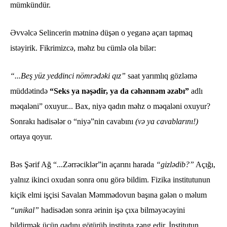
mümkündür.
Əvvəlcə Selincerin mətninə düşən o yeganə açarı tapmaq
istəyirik. Fikrimizcə, məhz bu cümlə ola bilər:
“...Beş yüz yeddinci nömrədəki qız”
saat yarımlıq gözləmə
müddətində
“Seks ya nəşədir, ya da cəhənnəm əzabı”
adlı
məqaləni” oxuyur... Bax, niyə qadın məhz o məqaləni oxuyur?
Sonrakı hadisələr o “niyə”nin cavabını
(və ya cavablarını!)
ortaya qoyur.
Bəs Şərif Ağ “...Zərrəciklər”in açarını harada
“gizlədib?”
Açığı,
yalnız ikinci oxudan sonra onu görə bildim. Fizika institutunun
kiçik elmi işçisi Savalan Məmmədovun başına gələn o məlum
“unikal”
hadisədən sonra ərinin işə çıxa bilməyəcəyini
bildirmək üçün qadını götürüb instituta zəng edir. İnstitutun