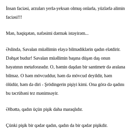
İnsan faciəsi, arzuları yerlə-yeksan olmuş onlarla, yüzlərlə alimin
faciəsi!!!
Mən, həqiqətən, nəfəsimi dərmək istəyirəm...
Əslində, Savalan müəllimin eləyə bilmədiklərin qadın elətdirir.
Dəhşət budur! Savalan müəllimin başına düşən daş onun
həyatının metaforasıdır. O, həmin daşdan bir santimetr də aralana
bilməz. O həm mövcuddur, həm də mövcud deyildir, həm
ölüdür, həm də diri - Şrödingerin pişiyi kimi. Ona görə də qadını
bu təcrübəni tez mənimsəyir.
Əlbəttə, qadın üçün pişik daha maraqlıdır.
Çünki pişik bir qədər qadın, qadın da bir qədər pişikdir.