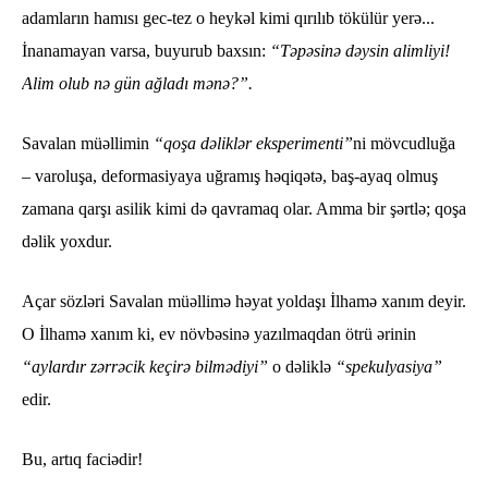
adamların hamısı gec-tez o heykəl kimi qırılıb tökülür yerə...
İnanamayan varsa, buyurub baxsın:
“Təpəsinə dəysin alimliyi!
Alim olub nə gün ağladı mənə?”.
Savalan müəllimin
“qoşa dəliklər eksperimenti”
ni mövcudluğa
– varoluşa, deformasiyaya uğramış həqiqətə, baş-ayaq olmuş
zamana qarşı asilik kimi də qavramaq olar. Amma bir şərtlə; qoşa
dəlik yoxdur.
Açar sözləri Savalan müəllimə həyat yoldaşı İlhamə xanım deyir.
O İlhamə xanım ki, ev növbəsinə yazılmaqdan ötrü ərinin
“aylardır zərrəcik keçirə bilmədiyi”
o dəliklə
“spekulyasiya”
edir.
Bu, artıq faciədir!