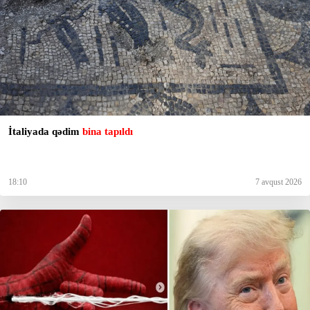
İtaliyada qədim
bina tapıldı
18:10
7 avqust 2026