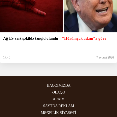
Ağ Ev sərt şəkildə tənqid olundu –
“Hörümçək adam”a görə
17:45
7 avqust 2026
HAQQIMIZDA
ƏLAQƏ
ARXİV
SAYTDA REKLAM
MƏXFİLİK SİYASƏTİ