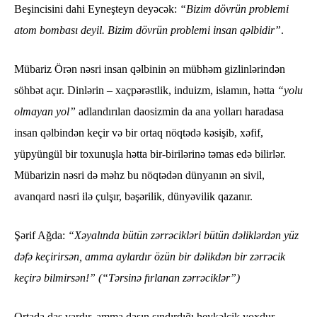
Beşincisini dahi Eyneşteyn deyəcək:
“Bizim dövrün problemi
atom bombası deyil. Bizim dövrün problemi insan qəlbidir”
.
Mübariz Örən nəsri insan qəlbinin ən mübhəm gizlinlərindən
söhbət açır. Dinlərin – xaçpərəstlik, induizm, islamın, hətta
“yolu
olmayan yol”
adlandırılan daosizmin da ana yolları haradasa
insan qəlbindən keçir və bir ortaq nöqtədə kəsişib, xəfif,
yüpyüngül bir toxunuşla hətta bir-birilərinə təmas edə bilirlər.
Mübarizin nəsri də məhz bu nöqtədən dünyanın ən sivil,
avanqard nəsri ilə çulşır, bəşərilik, dünyəvilik qazanır.
Şərif Ağda:
“Xəyalında bütün zərrəcikləri bütün dəliklərdən yüz
dəfə keçirirsən, amma aylardır özün bir dəlikdən bir zərrəcik
keçirə bilmirsən!”
(“Tərsinə fırlanan zərrəciklər”)
Ortada daş vardır, amma daşın sındırdığı heykəlcik yoxdur.