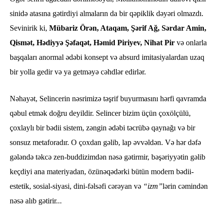
sinidə atasına gətirdiyi almaların da bir qəpiklik dəyəri olmazdı.
Sevinirik ki,
Mübariz Örən, Ataqam, Şərif Ağ, Sərdar Amin,
Qismət, Hədiyyə Şəfaqət, Həmid Piriyev, Nihat Pir
və onlarla
başqaları anormal ədəbi konsept və absurd imitasiyalardan uzaq
bir yolla gedir və ya getməyə cəhdlər edirlər.
Nəhayət, Selincerin nəsrimizə təşrif buyurmasını hərfi qavramda
qəbul etmək doğru deyildir. Selincer bizim üçün çoxölçülü,
çoxlaylı bir bədii sistem, zəngin ədəbi təcrübə qaynağı və bir
sonsuz metaforadır. O çoxdan gəlib, lap əvvəldən. Və hər dəfə
gələndə təkcə zen-buddizimdən nəsə gətirmir, bəşəriyyətin gəlib
keçdiyi ana materiyadan, özünəqədərki bütün modern bədii-
estetik, sosial-siyasi, dini-fəlsəfi cərəyan və
“izm”
lərin cəmindən
nəsə alıb gətirir...