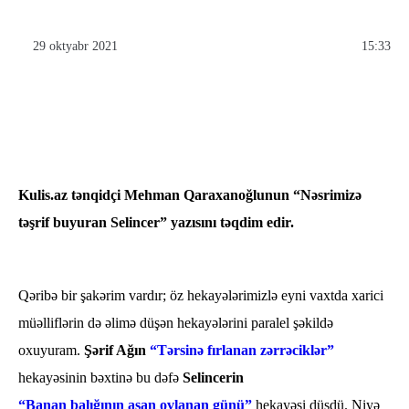
29 oktyabr 2021
15:33
Kulis.az tənqidçi Mehman Qaraxanoğlunun “Nəsrimizə
təşrif buyuran Selincer” yazısını təqdim edir.
Qəribə bir şakərim vardır; öz hekayələrimizlə eyni vaxtda xarici
müəlliflərin də əlimə düşən hekayələrini paralel şəkildə
oxuyuram.
Şərif Ağın
“Tərsinə fırlanan zərrəciklər”
hekayəsinin bəxtinə bu dəfə
Selincerin
“Banan balığının asan ovlanan günü”
hekayəsi düşdü. Niyə