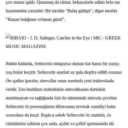
çox məruz qalıb. Qınamaq da olmur, hekayələrin adları belə səs
baxımından yaxındır: Bir tərəfdə “Balıq gülüşü”, digər tərəfdə
“Banan balığının ovlanan günü”.
Bütün hallarda, Selincerlə müqayisə olunan hər hansı bir yazıçı
xoş hislər keçirir. Selincerin əsərləri az qala deşifrə edilib oxunur.
Ən qədim işarələr, simvollar onun nəsrində yeni traktovkada
verilir. Zen-buddizm məktəbinin simvolikasını dərindən
mənimsəyən və sağlığında özü də müəmmalı simvola çevrilən
Selincerin öz personajlarını idiotcasına sevmək xəstəliyi hətta
oxuculara da keçir. Başlıca səbəb Selincerin öz mətnini, öz
cümlələrini zahirən çox sadə, aydın və şəffaf qurmasında idi.