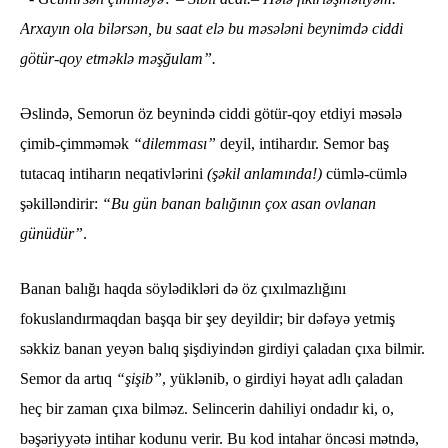
Arxayın ola bilərsən, bu saat elə bu məsələni beynimdə ciddi
götür-qoy etməklə məşğulam”.
Əslində, Semorun öz beynində ciddi götür-qoy etdiyi məsələ
çimib-çimməmək
“dilemması”
deyil, intihardır. Semor baş
tutacaq intiharın neqativlərini
(şəkil anlamında!)
cümlə-cümlə
şəkilləndirir:
“Bu gün banan balığının çox asan ovlanan
günüdür”
.
Banan balığı haqda söylədikləri də öz çıxılmazlığını
fokuslandırmaqdan başqa bir şey deyildir; bir dəfəyə yetmiş
səkkiz banan yeyən balıq şişdiyindən girdiyi çaladan çıxa bilmir.
Semor da artıq
“şişib”
, yüklənib, o girdiyi həyat adlı çaladan
heç bir zaman çıxa bilməz. Selincerin dahiliyi ondadır ki, o,
bəşəriyyətə intihar kodunu verir. Bu kod intahar öncəsi mətndə,