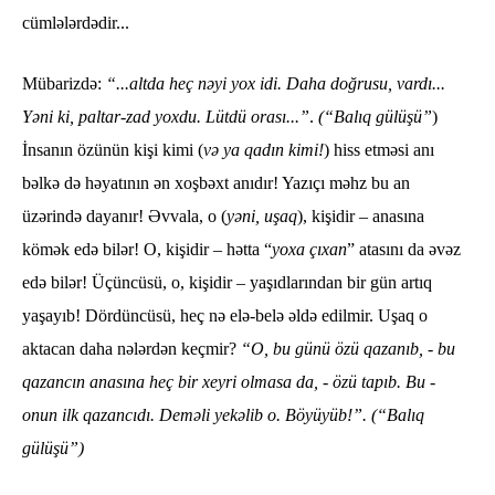
cümlələrdədir...
Mübarizdə:
“...altda heç nəyi yox idi. Daha doğrusu, vardı...
Yəni ki, paltar-zad yoxdu. Lütdü orası...”
.
(“Balıq gülüşü”
)
İnsanın özünün kişi kimi (
və ya qadın kimi!
) hiss etməsi anı
bəlkə də həyatının ən xoşbəxt anıdır! Yazıçı məhz bu an
üzərində dayanır! Əvvala, o (
yəni, uşaq
), kişidir – anasına
kömək edə bilər! O, kişidir – hətta “
yoxa çıxan
” atasını da əvəz
edə bilər! Üçüncüsü, o, kişidir – yaşıdlarından bir gün artıq
yaşayıb! Dördüncüsü, heç nə elə-belə əldə edilmir. Uşaq o
aktacan daha nələrdən keçmir?
“O, bu günü özü qazanıb, - bu
qazancın anasına heç bir xeyri olmasa da, - özü tapıb. Bu -
onun ilk qazancıdı. Deməli yekəlib o. Böyüyüb!”. (“Balıq
gülüşü”)