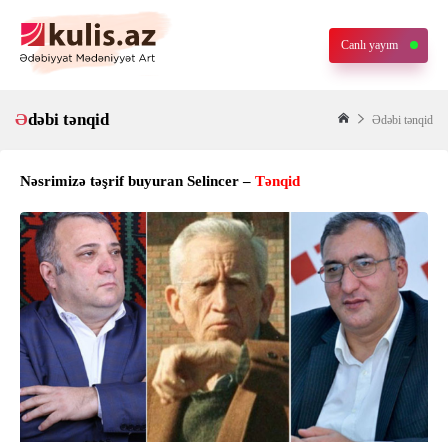
Canlı yayım
Ədəbi tənqid
Ədəbi tənqid
Nəsrimizə təşrif buyuran Selincer –
Tənqid