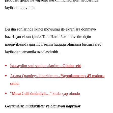
prodüser qrupu ilə yaşadığı kəskin münaqişələr nəticəsində
layihədən qovulub.
Bu ilin sonlarında ikinci mövsümü ilə ekranlara dönməyə
hazırlaşan ekran işində Tom Hardi 3-cü mövsüm üçün
müqaviləsində qarşılıqlı seçim hüququ olmasına baxmayaraq,
layihədən tamamilə uzaqlaşdırılıb.
İstəsəydim səni səndən alardım
- Günün şeiri
Ariana Qrandeyə kiberhücum
- Yayımlanmamış 45 mahnısı
satıldı
“Musa Cəlil ömürlüyü…”
kitabı çap olundu
​Gecikmələr, müdaxilələr və bitməyən kaprizlər