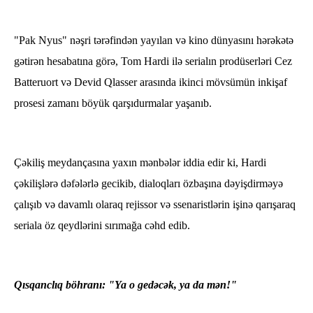
"Pak Nyus" nəşri tərəfindən yayılan və kino dünyasını hərəkətə
gətirən hesabatına görə, Tom Hardi ilə serialın prodüserləri Cez
Batteruort və Devid Qlasser arasında ikinci mövsümün inkişaf
prosesi zamanı böyük qarşıdurmalar yaşanıb.
Çəkiliş meydançasına yaxın mənbələr iddia edir ki, Hardi
çəkilişlərə dəfələrlə gecikib, dialoqları özbaşına dəyişdirməyə
çalışıb və davamlı olaraq rejissor və ssenaristlərin işinə qarışaraq
seriala öz qeydlərini sırımağa cəhd edib.
Qısqanclıq böhranı: "Ya o gedəcək, ya da mən!"