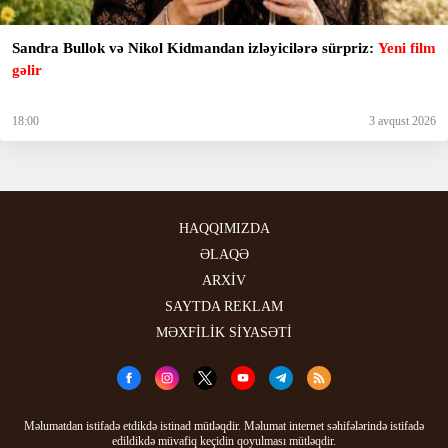
Sandra Bullok və Nikol Kidmandan izləyicilərə sürpriz:
Yeni film
gəlir
18:00
3 avqust 2026
HAQQIMIZDA
ƏLAQƏ
ARXİV
SAYTDA REKLAM
MƏXFİLİK SİYASƏTİ
Məlumatdan istifadə etdikdə istinad mütləqdir. Məlumat internet səhifələrində istifadə
edildikdə müvafiq keçidin qoyulması mütləqdir.