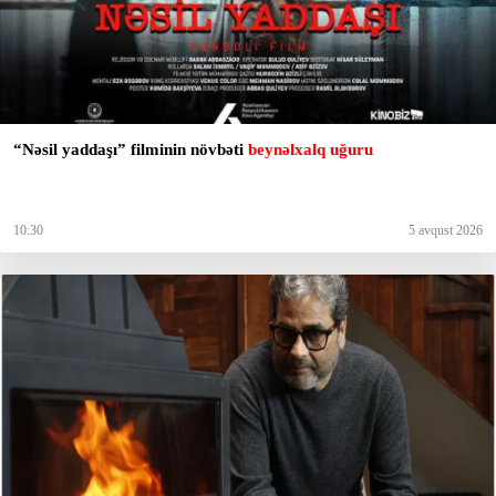
“Nəsil yaddaşı” filminin növbəti
beynəlxalq uğuru
10:30
5 avqust 2026