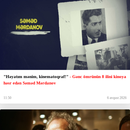
"Həyatım mənim, kinematoqraf!"
- Gənc ömrünün 8 ilini kinoya
həsr edən Səməd Mərdanov
11:50
6 avqust 2026