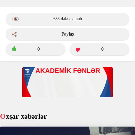
683 dəfə oxunub
Paylaş
0
0
Oxşar xəbərlər