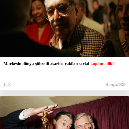
Markesin dünya şöhrətli əsərinə çəkilən serial
təqdim edildi
11:20
6 avqust 2026