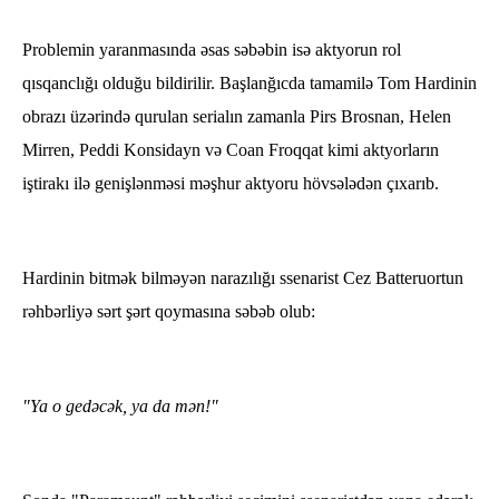
Problemin yaranmasında əsas səbəbin isə aktyorun rol
qısqanclığı olduğu bildirilir. Başlanğıcda tamamilə Tom Hardinin
obrazı üzərində qurulan serialın zamanla Pirs Brosnan, Helen
Mirren, Peddi Konsidayn və Coan Froqqat kimi aktyorların
iştirakı ilə genişlənməsi məşhur aktyoru hövsələdən çıxarıb.
Hardinin bitmək bilməyən narazılığı ssenarist Cez Batteruortun
rəhbərliyə sərt şərt qoymasına səbəb olub:
"Ya o gedəcək, ya da mən!"