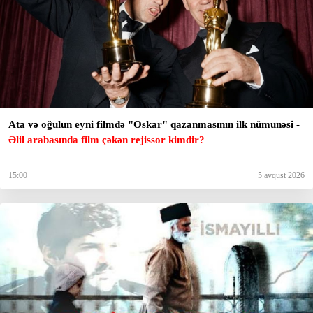
Ata və oğulun eyni filmdə "Oskar" qazanmasının ilk nümunəsi -
Əlil arabasında film çəkən rejissor kimdir?
15:00
5 avqust 2026