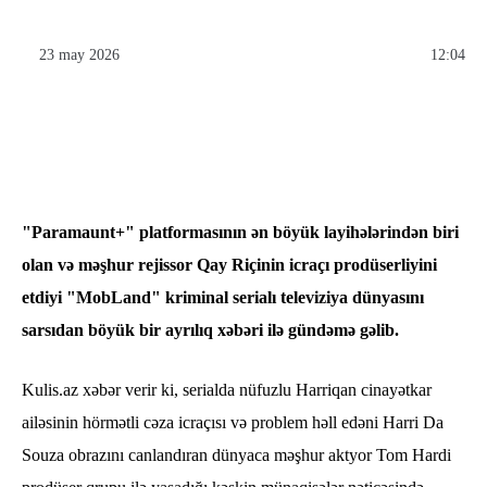
23 may 2026
12:04
​"Paramaunt+" platformasının ən böyük layihələrindən biri
olan və məşhur rejissor Qay Riçinin icraçı prodüserliyini
etdiyi "MobLand" kriminal serialı televiziya dünyasını
sarsıdan böyük bir ayrılıq xəbəri ilə gündəmə gəlib.
Kulis.az xəbər verir ki, serialda nüfuzlu Harriqan cinayətkar
ailəsinin hörmətli cəza icraçısı və problem həll edəni Harri Da
Souza obrazını canlandıran dünyaca məşhur aktyor Tom Hardi