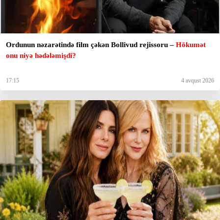
Ordunun nəzarətində film çəkən Bollivud rejissoru –
Hökumət
onu niyə hədələmişdi?
17:15
4 avqust 2026