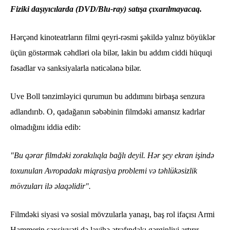
Fiziki daşıyıcılarda (DVD/Blu-ray) satışa çıxarılmayacaq.
Hərçənd kinoteatrların filmi qeyri-rəsmi şəkildə yalnız böyüklər
üçün göstərmək cəhdləri ola bilər, lakin bu addım ciddi hüquqi
fəsadlar və sanksiyalarla nəticələnə bilər.
Uve Boll tənzimləyici qurumun bu addımını birbaşa senzura
adlandırıb. O, qadağanın səbəbinin filmdəki amansız kadrlar
olmadığını iddia edib:
"Bu qərar filmdəki zorakılıqla bağlı deyil. Hər şey ekran işində
toxunulan Avropadakı miqrasiya problemi və təhlükəsizlik
mövzuları ilə əlaqəlidir".
Filmdəki siyasi və sosial mövzularla yanaşı, baş rol ifaçısı Armi
Hammerin şəxsiyyəti də layihə ətrafındakı gərginliyi artırır.