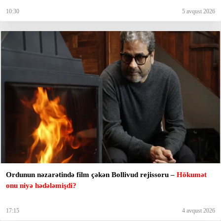
10:30
5 avqust 2026
Ordunun nəzarətində film çəkən Bollivud rejissoru –
Hökumət
onu niyə hədələmişdi?
17:15
4 avqust 2026