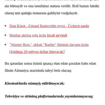
ala bilməyib və ona təsnifatsız statusu verilib. Boll bunun faktiki
olaraq tam qadağa mənasına gəldiyini vurğulayıb.
Don Kixot -
Etimad Başkeçidin pyesi
- Üçüncü pərdə
Məşhur aktrisa rolu üçün
hicab geyindi
"Warner Bros." şirkəti "Barbie" filminin davamı üçün
Qoslinqə 20 milyon dollar ödəyəcək?
Bu qərardan sonra özünü qisasçı elan edən şəxsdən bəhs edən
filmin Almaniya ərazisində taleyi belə olacaq:
Kinoteatrlarda nümayiş etdirilməyəcək;
Televiziya və striminq platformalarında yayımlanmayacaq;