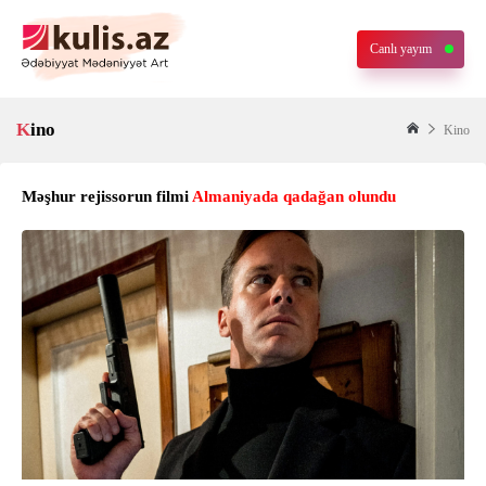
Canlı yayım
Kino
Kino
Məşhur rejissorun filmi
Almaniyada qadağan olundu