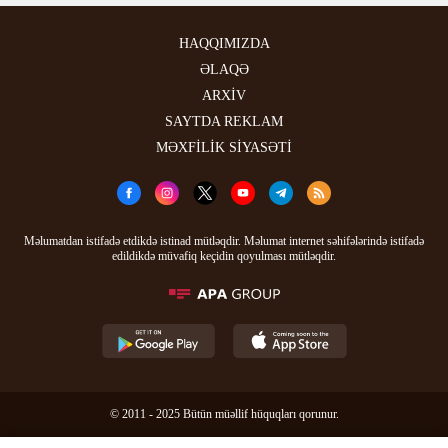
HAQQIMIZDA
ƏLAQƏ
ARXİV
SAYTDA REKLAM
MƏXFİLİK SİYASƏTİ
Məlumatdan istifadə etdikdə istinad mütləqdir. Məlumat internet səhifələrində istifadə
edildikdə müvafiq keçidin qoyulması mütləqdir.
© 2011 - 2025 Bütün müəllif hüquqları qorunur.