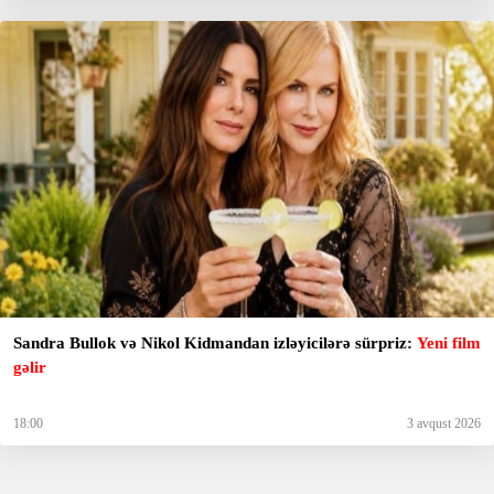
Sandra Bullok və Nikol Kidmandan izləyicilərə sürpriz:
Yeni film
gəlir
18:00
3 avqust 2026