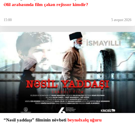
Əlil arabasında film çəkən rejissor kimdir?
15:00
5 avqust 2026
“Nəsil yaddaşı” filminin növbəti
beynəlxalq uğuru