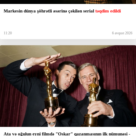
Markesin dünya şöhrətli əsərinə çəkilən serial
təqdim edildi
11:20
6 avqust 2026
Ata və oğulun eyni filmdə "Oskar" qazanmasının ilk nümunəsi -