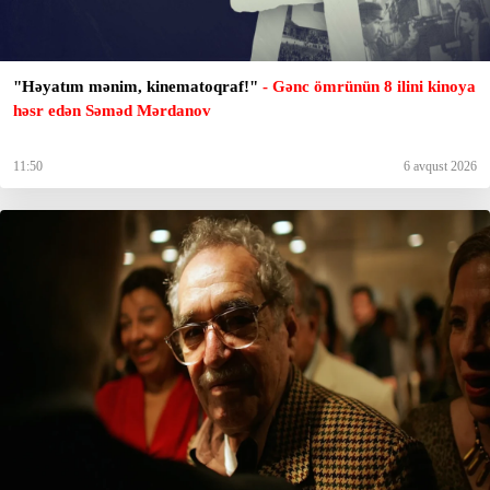
"Həyatım mənim, kinematoqraf!"
- Gənc ömrünün 8 ilini kinoya
həsr edən Səməd Mərdanov
11:50
6 avqust 2026