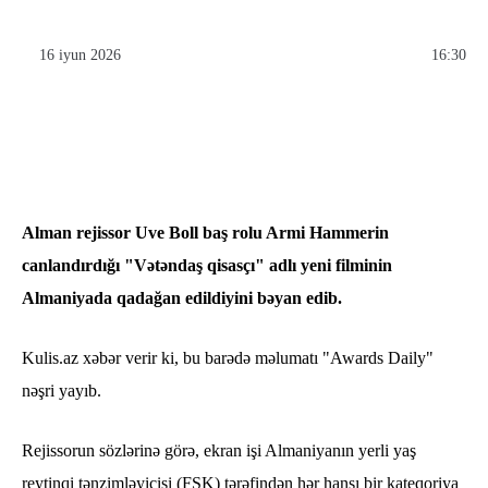
16 iyun 2026
16:30
Alman rejissor Uve Boll baş rolu Armi Hammerin
canlandırdığı "Vətəndaş qisasçı" adlı yeni filminin
Almaniyada qadağan edildiyini bəyan edib.
Kulis.az xəbər verir ki, bu barədə məlumatı "Awards Daily"
nəşri yayıb.
Rejissorun sözlərinə görə, ekran işi Almaniyanın yerli yaş
reytinqi tənzimləyicisi (FSK) tərəfindən hər hansı bir kateqoriya