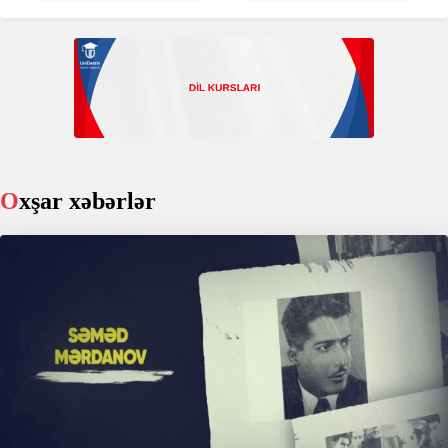
Oxşar xəbərlər