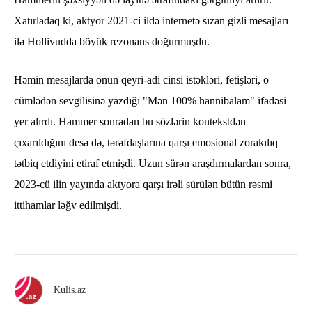
Xatırladaq ki, aktyor 2021-ci ildə internetə sızan gizli mesajları
ilə Hollivudda böyük rezonans doğurmuşdu.
Həmin mesajlarda onun qeyri-adi cinsi istəkləri, fetişləri, o
cümlədən sevgilisinə yazdığı "Mən 100% hannibalam" ifadəsi
yer alırdı. Hammer sonradan bu sözlərin kontekstdən
çıxarıldığını desə də, tərəfdaşlarına qarşı emosional zorakılıq
tətbiq etdiyini etiraf etmişdi. Uzun sürən araşdırmalardan sonra,
2023-cü ilin yayında aktyora qarşı irəli sürülən bütün rəsmi
ittihamlar ləğv edilmişdi.
Kulis.az