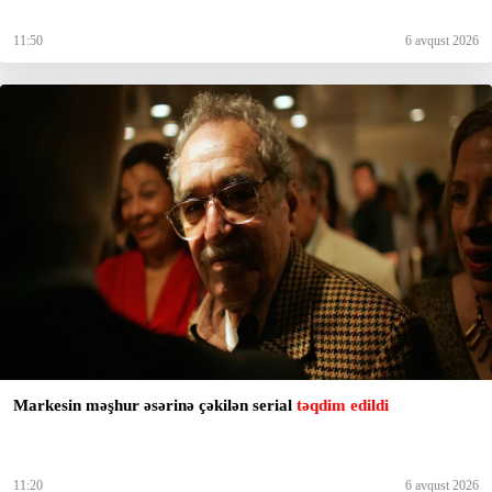
11:50
6 avqust 2026
Markesin məşhur əsərinə çəkilən serial
təqdim edildi
11:20
6 avqust 2026