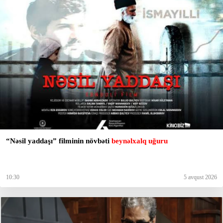
“Nəsil yaddaşı” filminin növbəti
beynəlxalq uğuru
10:30
5 avqust 2026