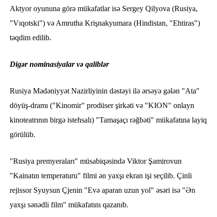
Aktyor oyununa görə mükafatlar isə Sergey Qilyova (Rusiya,
"Vıqotski") və Amrutha Krişnakyumara (Hindistan, "Ehtiras")
təqdim edilib.
Digər nominasiyalar və qaliblər
Rusiya Mədəniyyət Nazirliyinin dəstəyi ilə ərsəyə gələn "Ata"
döyüş-dramı ("Kinomir" prodüser şirkəti və "KION" onlayn
kinoteatrının birgə istehsalı) "Tamaşaçı rəğbəti" mükafatına layiq
görülüb.
"Rusiya premyeraları" müsabiqəsində Viktor Şamirovun
"Kainatın temperaturu" filmi ən yaxşı ekran işi seçilib. Çinli
rejissor Syuysun Çjenin "Evə aparan uzun yol" əsəri isə "Ən
yaxşı sənədli film" mükafatını qazanıb.