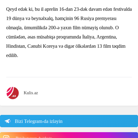
Qeyd edək ki, bu il aprelin 16-dan 23-dək davam edən festivalda
19 dünya və beynəlxalq, həmçinin 96 Rusiya premyerası
olmaqla, ümumilikdə 200-ə yaxın film nümayiş olunub. O
cümlədən, əsas müsabiqə proqramında İtaliya, Argentina,
Hindistan, Cənubi Koreya və digər ölkələrdən 13 film təqdim
edilib.
Kulis.az
Bizi Telegram-da izləyin