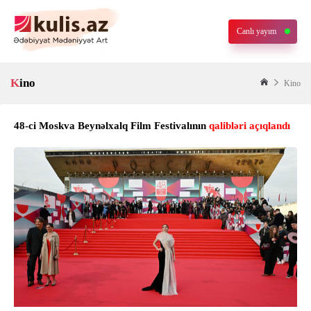
Canlı yayım
Kino
Kino
48-ci Moskva Beynəlxalq Film Festivalının
qalibləri açıqlandı