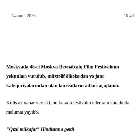
24 aprel 2026
10:40
Moskvada 48-ci Moskva Beynəlxalq Film Festivalının
yekunları vurulub, müxtəlif ölkələrdən və janr
kateqoriyalarından olan laureatların adları açıqlanıb.
Kulis.az xəbər verir ki, bu barədə festivalın teleqram kanalında
məlumat yayılıb.
"Qızıl mükafat" Hindistana getdi