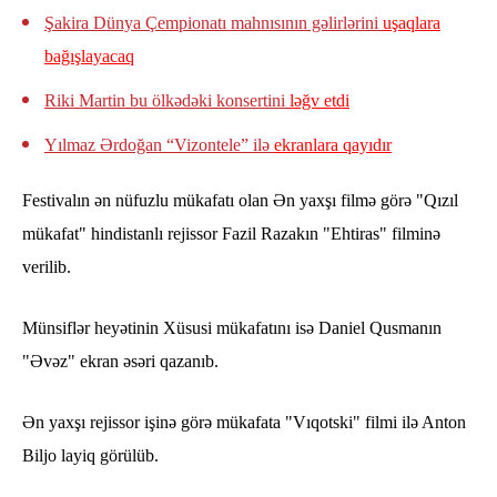
Şakira Dünya Çempionatı mahnısının gəlirlərini
uşaqlara
bağışlayacaq
Riki Martin bu ölkədəki konsertini
ləğv etdi
Yılmaz Ərdoğan “Vizontele” ilə
ekranlara qayıdır
Festivalın ən nüfuzlu mükafatı olan Ən yaxşı filmə görə "Qızıl
mükafat" hindistanlı rejissor Fazil Razakın "Ehtiras" filminə
verilib.
Münsiflər heyətinin Xüsusi mükafatını isə Daniel Qusmanın
"Əvəz" ekran əsəri qazanıb.
Ən yaxşı rejissor işinə görə mükafata "Vıqotski" filmi ilə Anton
Biljo layiq görülüb.