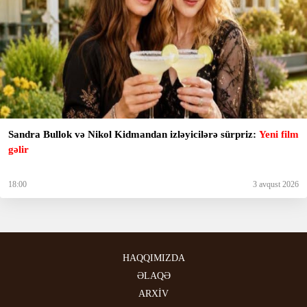
Sandra Bullok və Nikol Kidmandan izləyicilərə sürpriz:
Yeni film
gəlir
18:00
3 avqust 2026
HAQQIMIZDA
ƏLAQƏ
ARXİV