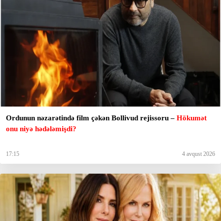
Ordunun nəzarətində film çəkən Bollivud rejissoru –
Hökumət
onu niyə hədələmişdi?
17:15
4 avqust 2026