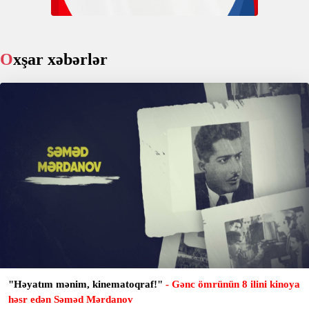
Oxşar xəbərlər
"Həyatım mənim, kinematoqraf!"
- Gənc ömrünün 8 ilini kinoya
həsr edən Səməd Mərdanov