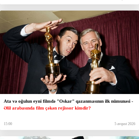
Ata və oğulun eyni filmdə "Oskar" qazanmasının ilk nümunəsi -
Əlil arabasında film çəkən rejissor kimdir?
15:00
5 avqust 2026