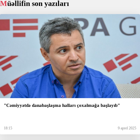
Müəllifin son yazıları
"Cəmiyyətdə danabaşlaşma halları çoxalmağa başlayıb"
18:15
9 aprel 2025