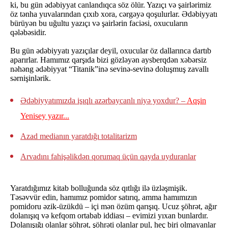
ki, bu gün ədəbiyyat canlandıqca söz ölür. Yazıçı və şairlərimiz
öz tənha yuvalarından çıxıb xora, cərgəyə qoşulurlar. Ədəbiyyatı
bürüyən bu uğultu yazıçı və şairlərin faciəsi, oxucuların
qələbəsidir.
Bu gün ədəbiyyatı yazıçılar deyil, oxucular öz dallarınca dartıb
aparırlar. Hamımız qarşıda bizi gözləyən aysberqdən xəbərsiz
nəhəng ədəbiyyat “Titanik”inə sevinə-sevinə doluşmuş zavallı
sərnişinlərik.
Ədəbiyyatımızda işıqlı azərbaycanlı niyə yoxdur? –
Aqşin
Yenisey yazır...
Azad medianın yaratdığı totalitarizm
Arvadını fahişəlikdən qorumaq üçün qayda uyduranlar
Yaratdığımız kitab bolluğunda söz qıtlığı ilə üzləşmişik.
Təsəvvür edin, hamımız pomidor satırıq, amma hamımızın
pomidoru əzik-üzükdü – içi mən özüm qarışıq. Ucuz şöhrət, ağır
dolanışıq və kefqom ortabab iddiası – evimizi yıxan bunlardır.
Dolanışığı olanlar şöhrət, şöhrəti olanlar pul, heç biri olmayanlar