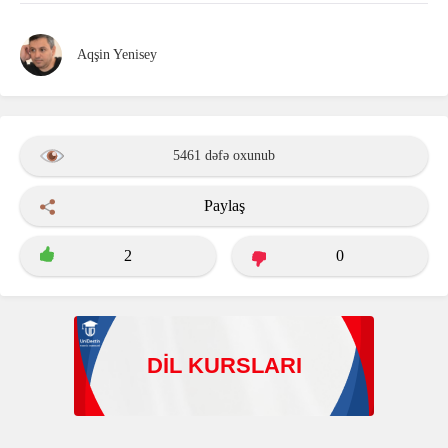
Aqşin Yenisey
5461 dəfə oxunub
Paylaş
2
0