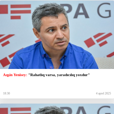
Aqşin Yenisey:
"Rahatlıq varsa, yaradıcılıq yoxdur"
18:30
4 aprel 2025