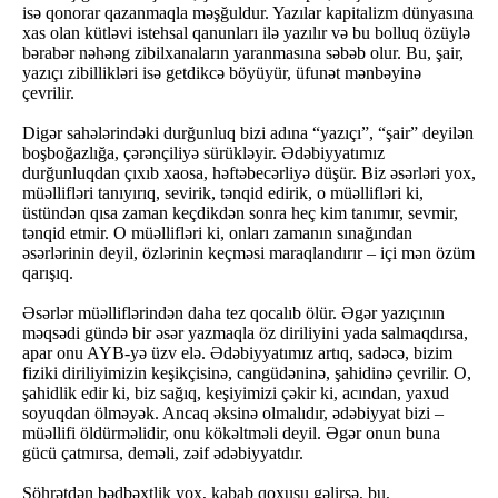
isə qonorar qazanmaqla məşğuldur. Yazılar kapitalizm dünyasına
xas olan kütləvi istehsal qanunları ilə yazılır və bu bolluq özüylə
bərabər nəhəng zibilxanaların yaranmasına səbəb olur. Bu, şair,
yazıçı zibillikləri isə getdikcə böyüyür, üfunət mənbəyinə
çevrilir.
Digər sahələrindəki durğunluq bizi adına “yazıçı”, “şair” deyilən
boşboğazlığa, çərənçiliyə sürükləyir. Ədəbiyyatımız
durğunluqdan çıxıb xaosa, həftəbecərliyə düşür. Biz əsərləri yox,
müəllifləri tanıyırıq, sevirik, tənqid edirik, o müəllifləri ki,
üstündən qısa zaman keçdikdən sonra heç kim tanımır, sevmir,
tənqid etmir. O müəllifləri ki, onları zamanın sınağından
əsərlərinin deyil, özlərinin keçməsi maraqlandırır – içi mən özüm
qarışıq.
Əsərlər müəlliflərindən daha tez qocalıb ölür. Əgər yazıçının
məqsədi gündə bir əsər yazmaqla öz diriliyini yada salmaqdırsa,
apar onu AYB-yə üzv elə. Ədəbiyyatımız artıq, sadəcə, bizim
fiziki diriliyimizin keşikçisinə, cangüdəninə, şahidinə çevrilir. O,
şahidlik edir ki, biz sağıq, keşiyimizi çəkir ki, acından, yaxud
soyuqdan ölməyək. Ancaq əksinə olmalıdır, ədəbiyyat bizi –
müəllifi öldürməlidir, onu kökəltməli deyil. Əgər onun buna
gücü çatmırsa, deməli, zəif ədəbiyyatdır.
Şöhrətdən bədbəxtlik yox, kabab qoxusu gəlirsə, bu,