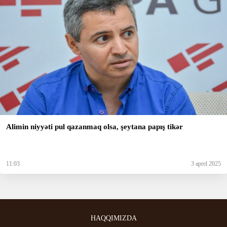
Alimin niyyəti pul qazanmaq olsa, şeytana papış tikər
11:03
3 aprel 2025
HAQQIMIZDA