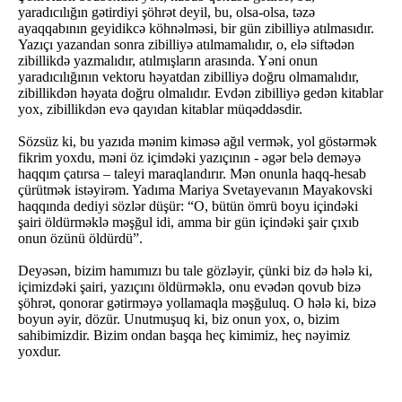
yaradıcılığın gətirdiyi şöhrət deyil, bu, olsa-olsa, təzə
ayaqqabının geyidikcə köhnəlməsi, bir gün zibilliyə atılmasıdır.
Yazıçı yazandan sonra zibilliyə atılmamalıdır, o, elə siftədən
zibillikdə yazmalıdır, atılmışların arasında. Yəni onun
yaradıcılığının vektoru həyatdan zibilliyə doğru olmamalıdır,
zibillikdən həyata doğru olmalıdır. Evdən zibilliyə gedən kitablar
yox, zibillikdən evə qayıdan kitablar müqəddəsdir.
Sözsüz ki, bu yazıda mənim kiməsə ağıl vermək, yol göstərmək
fikrim yoxdu, məni öz içimdəki yazıçının - əgər belə deməyə
haqqım çatırsa – taleyi maraqlandırır. Mən onunla haqq-hesab
çürütmək istəyirəm. Yadıma Mariya Svetayevanın Mayakovski
haqqında dediyi sözlər düşür: “O, bütün ömrü boyu içindəki
şairi öldürməklə məşğul idi, amma bir gün içindəki şair çıxıb
onun özünü öldürdü”.
Deyəsən, bizim hamımızı bu tale gözləyir, çünki biz də hələ ki,
içimizdəki şairi, yazıçını öldürməklə, onu evədən qovub bizə
şöhrət, qonorar gətirməyə yollamaqla məşğuluq. O hələ ki, bizə
boyun əyir, dözür. Unutmuşuq ki, biz onun yox, o, bizim
sahibimizdir. Bizim ondan başqa heç kimimiz, heç nəyimiz
yoxdur.