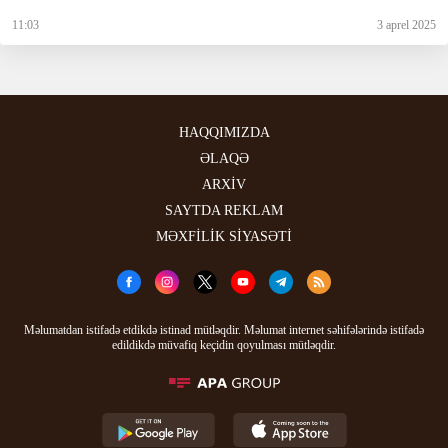
11:03
3 aprel 2025
HAQQIMIZDA
ƏLAQƏ
ARXİV
SAYTDA REKLAM
MƏXFİLİK SİYASƏTİ
Məlumatdan istifadə etdikdə istinad mütləqdir. Məlumat internet səhifələrində istifadə
edildikdə müvafiq keçidin qoyulması mütləqdir.