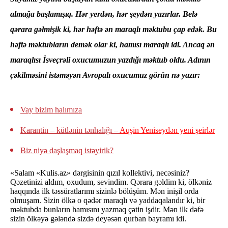
almağa başlamışıq. Hər yerdən, hər şeydən yazırlar. Belə
qərara gəlmişik ki, hər həftə ən maraqlı məktubu çap edək. Bu
həftə məktubların demək olar ki, hamısı maraqlı idi. Ancaq ən
maraqlısı İsveçrəli oxucumuzun yazdığı məktub oldu. Adının
çəkilməsini istəməyən Avropalı oxucumuz görün nə yazır:
Vay bizim halımıza
Karantin – kütlənin tənhalığı –
Aqşin Yeniseydən yeni şeirlər
Biz niyə daşlaşmaq istəyirik?
«Salam «Kulis.az» dərgisinin qızıl kollektivi, necəsiniz?
Qəzetinizi aldım, oxudum, sevindim. Qərara gəldim ki, ölkəniz
haqqında ilk təssüratlarımı sizinlə bölüşüm. Mən inişil orda
olmuşam. Sizin ölkə o qədər maraqlı və yaddaqalandır ki, bir
məktubda bunların hamısını yazmaq çətin işdir. Mən ilk dəfə
sizin ölkəyə gələndə sizdə deyəsən qurban bayramı idi.