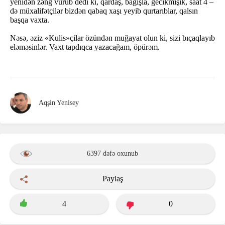
yenidən zəng vurub dedi ki, qardaş, bağışla, gecikmişik, saat 4 –
də müxalifətçilər bizdən qabaq xaşı yeyib qurtarıblar, qalsın
başqa vaxta.
Nəsə, əziz «Kulis»çilar özündən muğayat olun ki, sizi bıçaqlayıb
eləməsinlər. Vaxt tapdıqca yazacağam, öpürəm.
Aqşin Yenisey
6397 dəfə oxunub
Paylaş
4
0