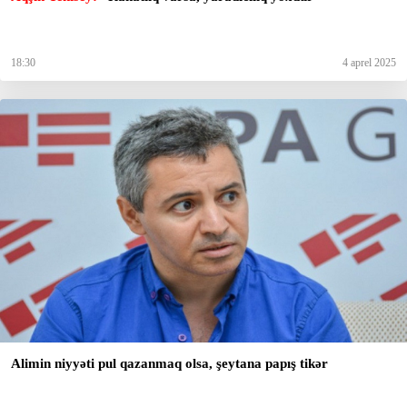
18:30
4 aprel 2025
Alimin niyyəti pul qazanmaq olsa, şeytana papış tikər