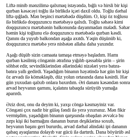
Liftə minib mənzilimə qalxmaq istəyəndə, bığlı və hirsli bir kişi
qurban kəsəcəyi toğlu ilə birlikdə içəri daxil oldu. Toğlu dərhal
liftə qığladı. Mən beşinci mərtəbədə düşdüm. O, kişi öz toğlusu
ilə birlikdə doqquzuncu mərtəbəyə qalxdı. Toğlu səhərə kimi
doqquzuncu mərtəbənin balkonunda dayanmadan mələdi. Səhər
həmin kişi toğlunu elə doqquzuncu mərtəbədə qurban kəsdi.
Qanını da yuyub balkondan aşağa axıtdı. Yəqin düşünüb ki,
doqquzuncu mərtəbə yerə nisbətən allaha daha yaxındır.
Aşağı düşüb sizin camaata tamaşa etməyə başladım. Hamı
qurban kəsilmiş cöngənin ətrafına yığılıb qəssabla şirin – şirin
söhbət edir, sevindiklərindən əllərindəki nizələri yerə batıra-
batıra yallı gedirdi. Yaşadığım binanın həyətində hər gün bir kişi
öz arvadı ilə köməkləşib, düz yolun ortasında dana kəsirdi. Hər
gün yuxudan qalxıb onlara baxırdım. Əri dananı kəsəndən sonra
arvad heyvanın qarnını, içalatını tabaqda sürüyüb yumağa
aparırdı.
Əziz dost, onu da deyim ki, yaxşı cöngə kəsməyiniz var.
Cöngəni çox nadir bir güləş fəndi ilə yerə yıxırsınız. Mən fikir
vermişdim, yaşadığım binanın qarşısında obaşdan əvvəlcə bu
zırpı kişi iki barmağını dananın burun deşiklərinə soxub,
heyvanın başını geri bururdu, arvad dərhal əlindəki ipi dananın
qabaq ayaqlarına dolayıb var gücü ilə dartırdı. Dana böyürüb əsl