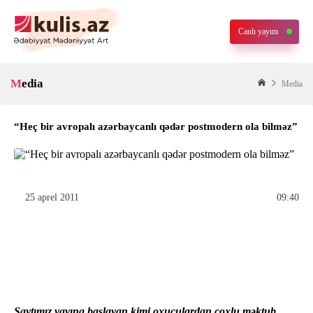
Canlı yayım
Media
Media
“Heç bir avropalı azərbaycanlı qədər postmodern ola bilməz”
25 aprel 2011
09:40
Saytımız yayına başlayan kimi oxuculardan çoxlu məktub