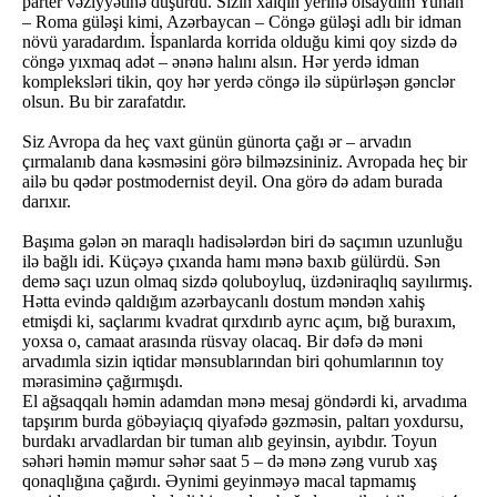
parter vəziyyətinə düşürdü. Sizin xalqın yerinə olsaydım Yunan
– Roma güləşi kimi, Azərbaycan – Cöngə güləşi adlı bir idman
növü yaradardım. İspanlarda korrida olduğu kimi qoy sizdə də
cöngə yıxmaq adət – ənənə halını alsın. Hər yerdə idman
kompleksləri tikin, qoy hər yerdə cöngə ilə süpürləşən gənclər
olsun. Bu bir zarafatdır.
Siz Avropa da heç vaxt günün günorta çağı ər – arvadın
çırmalanıb dana kəsməsini görə bilməzsininiz. Avropada heç bir
ailə bu qədər postmodernist deyil. Ona görə də adam burada
darıxır.
Başıma gələn ən maraqlı hadisələrdən biri də saçımın uzunluğu
ilə bağlı idi. Küçəyə çıxanda hamı mənə baxıb gülürdü. Sən
demə saçı uzun olmaq sizdə qoluboyluq, üzdəniraqlıq sayılırmış.
Hətta evində qaldığım azərbaycanlı dostum məndən xahiş
etmişdi ki, saçlarımı kvadrat qırxdırıb ayrıc açım, bığ buraxım,
yoxsa o, camaat arasında rüsvay olacaq. Bir dəfə də məni
arvadımla sizin iqtidar mənsublarından biri qohumlarının toy
mərasiminə çağırmışdı.
El ağsaqqalı həmin adamdan mənə mesaj göndərdi ki, arvadıma
tapşırım burda göbəyiaçıq qiyafədə gəzməsin, paltarı yoxdursu,
burdakı arvadlardan bir tuman alıb geyinsin, ayıbdır. Toyun
səhəri həmin məmur səhər saat 5 – də mənə zəng vurub xaş
qonaqlığına çağırdı. Əynimi geyinməyə macal tapmamış