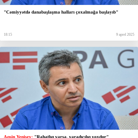
"Cəmiyyətdə danabaşlaşma halları çoxalmağa başlayıb"
18:15
9 aprel 2025
Aqşin Yenisey:
"Rahatlıq varsa, yaradıcılıq yoxdur"