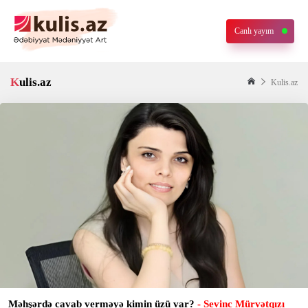
Canlı yayım
Kulis.az
Kulis.az
Məhşərdə cavab verməyə kimin üzü var?
- Sevinc Mürvətqızı