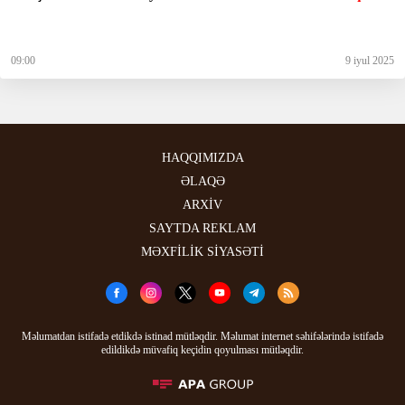
09:00
9 iyul 2025
HAQQIMIZDA
ƏLAQƏ
ARXİV
SAYTDA REKLAM
MƏXFİLİK SİYASƏTİ
Məlumatdan istifadə etdikdə istinad mütləqdir. Məlumat internet səhifələrində istifadə
edildikdə müvafiq keçidin qoyulması mütləqdir.