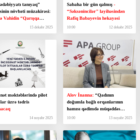
 ədəbiyyatı tanıyaq”
Sabaha bir gün qalmış
-
sinin növbəti müzakirəsi:
“Səksənincilər" layihəsindən
ə Vahidin “Qarışqa
Rafiq Babayevin hekayəsi
mi”
15 dekabr 2025
10:00
12 dekabr 2025
nət məktəblərində pilot
Alov İnanna:
“Qadının
slar üzrə tədris
doğumla bağlı orqanlarının
nacaq
hamısı qədimdə müqəddəs
sayılıb...”
- Müsahibə
14 noyabr 2025
10:00
13 noyabr 2025