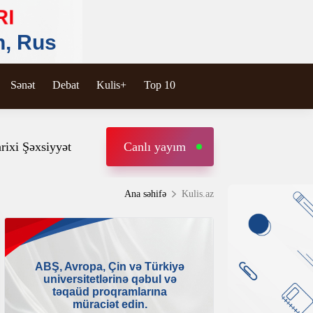
Sənət
Debat
Kulis+
Top 10
rixi Şəxsiyyət
Canlı yayım
Ana səhifə
Kulis.az