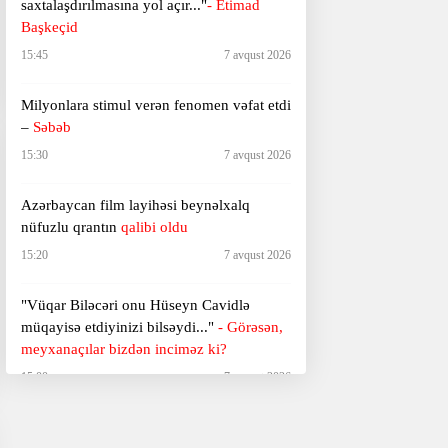
saxtalaşdırılmasına yol açır..."
- Etimad
Başkeçid
15:45
7 avqust 2026
Milyonlara stimul verən fenomen vəfat etdi
–
Səbəb
15:30
7 avqust 2026
Azərbaycan film layihəsi beynəlxalq
nüfuzlu qrantın
qalibi oldu
15:20
7 avqust 2026
"Vüqar Biləcəri onu Hüseyn Cavidlə
müqayisə etdiyinizi bilsəydi..."
- Görəsən,
meyxanaçılar bizdən inciməz ki?
15:00
7 avqust 2026
Gələn il "Michael" filminin
davamı