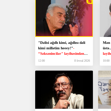
"Dəlisi ağıllı kimi, ağıllısı dəli
Mən 
kimi millətim heeey!"
-
üstə.
“Səksənincilər" layihəsindən
layi
Əlisəmid Kürün şeirləri
şeirl
12:00
8 fevral 2026
10:00