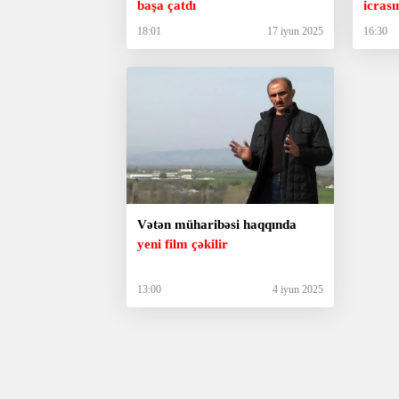
başa çatdı
icrası
18:01
17 iyun 2025
16:30
Vətən müharibəsi haqqında
yeni film çəkilir
13:00
4 iyun 2025