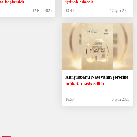
na başlanıldı
iştirak edəcək
12 iyun 2025
13:40
12 iyun 2025
Xurşudbanu Natəvanın şərəfinə
mükafat təsis edilib
16:58
3 iyun 2025