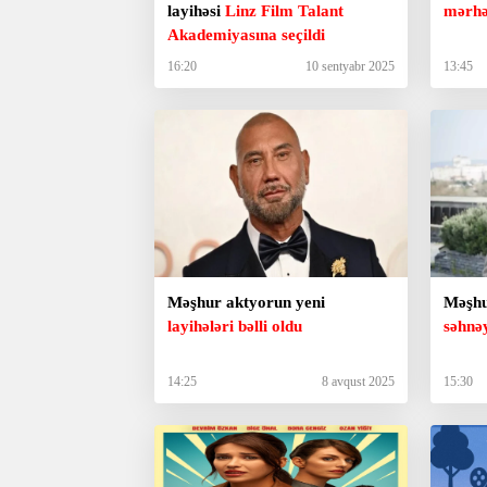
layihəsi
Linz Film Talant
mərhə
Akademiyasına seçildi
16:20
10 sentyabr 2025
13:45
Məşhur aktyorun yeni
Məşhu
layihələri bəlli oldu
səhnəy
14:25
8 avqust 2025
15:30