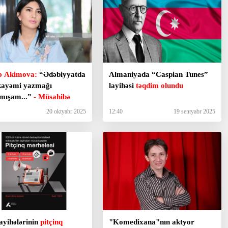
ə Akimova:
“Ədəbiyyatda
Almaniyada “Caspian Tunes”
kayəmi yazmağı
layihəsi
təqdim olundu
mışam...”
- Müsahibə
20 oktyabr 2025
12:40
19 sentyabr 2025
ayihələrinin
pitçinq
"Komedixana"nın aktyor