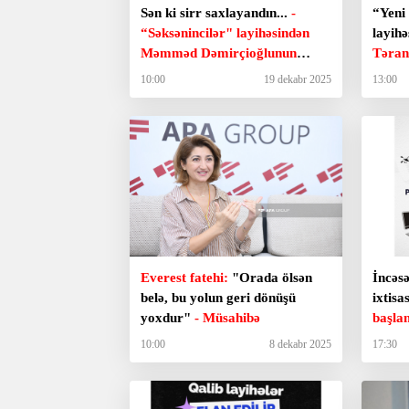
Sən ki sirr saxlayandın...
-
“Yeni
“Səksənincilər" layihəsindən
layihə
Məmməd Dəmirçioğlunun
Təran
şeirləri
təqvi
10:00
19 dekabr 2025
13:00
Everest fatehi:
"Orada ölsən
İncəsə
belə, bu yolun geri dönüşü
ixtisa
yoxdur"
- Müsahibə
başla
10:00
8 dekabr 2025
17:30