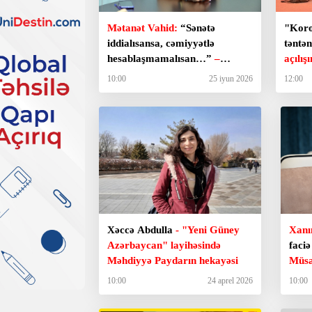
Mətanət Vahid:
“Sənətə
"Koro
iddialısansa, cəmiyyətlə
təntən
hesablaşmamalısan…”
–
açılış
Müsahibə
10:00
25 iyun 2026
12:00
Xəccə Abdulla
- "Yeni Güney
Xanı
Azərbaycan" layihəsində
faciə
Məhdiyyə Paydarın hekayəsi
Müsa
10:00
24 aprel 2026
10:00