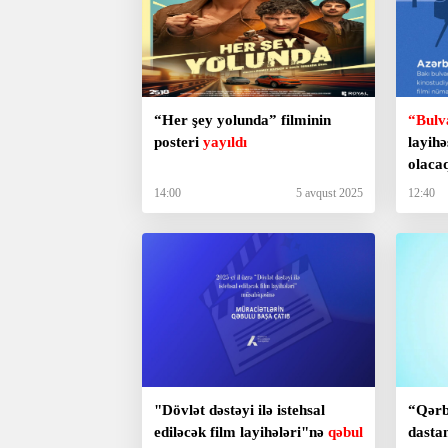
“Her şey yolunda” filminin
“Bulv
posteri
yayıldı
layihə
olaca
14:00
5 avqust 2025
12:40
"Dövlət dəstəyi ilə istehsal
“Qərb
ediləcək film layihələri"nə
qəbul
dasta