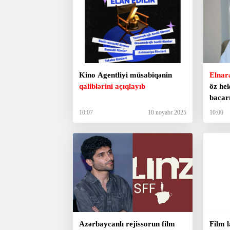
Kino Agentliyi müsabiqənin
Elnar
qaliblərini açıqlayıb
öz he
bacar
10:07
10 noyabr 2025
10:00
Azərbaycanlı rejissorun film
Film l