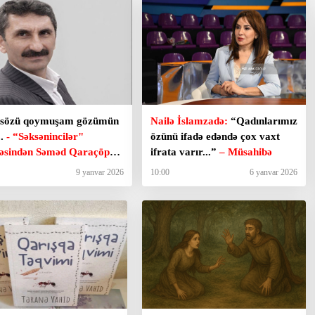
sözü qoymuşam gözümün
Nailə İslamzadə:
“Qadınlarımız
..
- “Səksənincilər"
özünü ifadə edəndə çox vaxt
həsindən Səməd Qaraçöpün
ifrata varır...”
– Müsahibə
əri
9 yanvar 2026
10:00
6 yanvar 2026