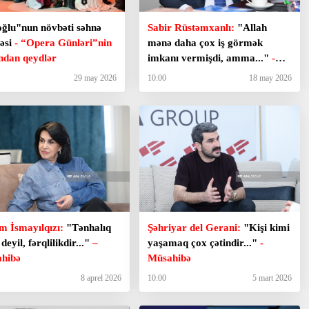
ğlu"nun növbəti səhnə
Sabir Rüstəmxanlı:
"Allah
əsi
- “Opera Günləri”nin
mənə daha çox iş görmək
ından qeydlər
imkanı vermişdi, amma..."
-
Müsahibə
29 may 2026
10:00
18 may 2026
m İsmayılqızı:
"Tənhalıq
Şəhriyar del Gerani:
"Kişi kimi
 deyil, fərqlilikdir..."
–
yaşamaq çox çətindir..."
-
hibə
Müsahibə
8 aprel 2026
10:00
5 mart 2026