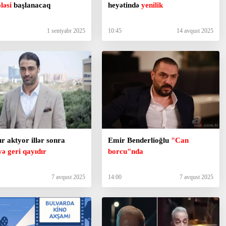
ləsi
başlanacaq
heyətində
yenilik
1 sentyabr 2025
10:45
14 avqust 2025
r aktyor illər sonra
Emir Benderlioğlu
"Can
ə geri qayıdır
borcu"nda
7 avqust 2025
14:00
7 avqust 2025