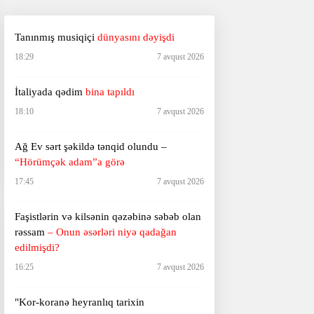
Tanınmış musiqiçi
dünyasını dəyişdi
18:29
7 avqust 2026
İtaliyada qədim
bina tapıldı
18:10
7 avqust 2026
Ağ Ev sərt şəkildə tənqid olundu –
“Hörümçək adam”a görə
17:45
7 avqust 2026
Faşistlərin və kilsənin qəzəbinə səbəb olan
rəssam
– Onun əsərləri niyə qadağan
edilmişdi?
16:25
7 avqust 2026
"Kor-koranə heyranlıq tarixin