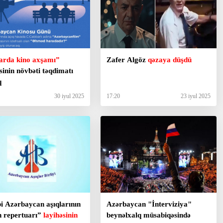
arda kino axşamı”
Zafer Algöz
qəzaya düşdü
sinin növbəti təqdimatı
q
30 iyul 2025
17:20
23 iyul 2025
i Azərbaycan aşıqlarının
Azərbaycan "İnterviziya"
n repertuarı”
layihəsinin
beynəlxalq müsabiqəsində