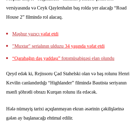
versiyasında və Ceyk Qaylenhalın baş rolda yer alacağı “Road
House 2” filmində rol alacaq.
Məşhur yazıçı
vəfat etdi
"Muxtar" serialının ulduzu
34 yaşında vəfat etdi
“Qarabağın daş yaddaşı”
fotomüsabiqəsi elan olundu
Qeyd edək ki, Rejissoru Çad Stahelski olan və baş rolunu Henri
Kevilin canlandırdığı “Highlander” filmində Bautista seriyanın
mənfi şöhrətli obrazı Kurqan rolunu ifa edəcək.
Hələ nümayiş tarixi açıqlanmayan ekran əsərinin çəkilişlərinə
gələn ay başlanacağı ehtimal edilir.