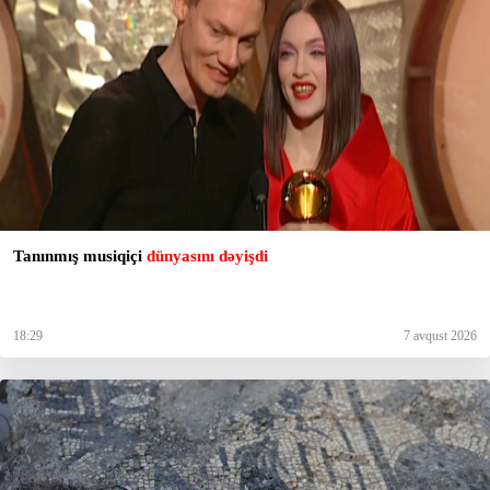
Tanınmış musiqiçi
dünyasını dəyişdi
18:29
7 avqust 2026