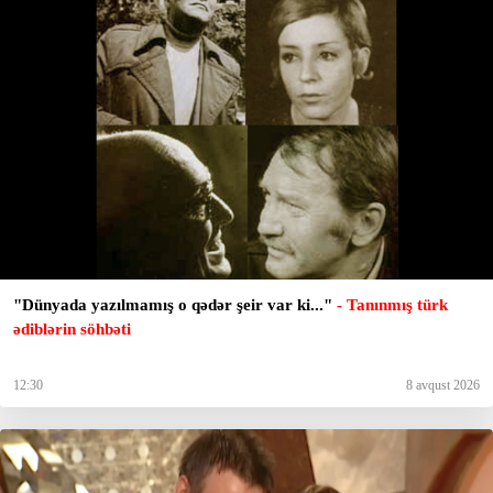
"Dünyada yazılmamış o qədər şeir var ki..."
- Tanınmış türk
ədiblərin söhbəti
12:30
8 avqust 2026