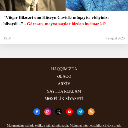
"Vüqar Biləcəri onu Hüseyn Cavidlə müqayisə etdiyinizi
bilsəydi..."
- Görəsən, meyxanaçılar bizdən inciməz ki?
15:00
7 avqust 2026
HAQQIMIZDA
ƏLAQƏ
ARXİV
SAYTDA REKLAM
MƏXFİLİK SİYASƏTİ
Məlumatdan istifadə etdikdə istinad mütləqdir. Məlumat internet səhifələrində istifadə