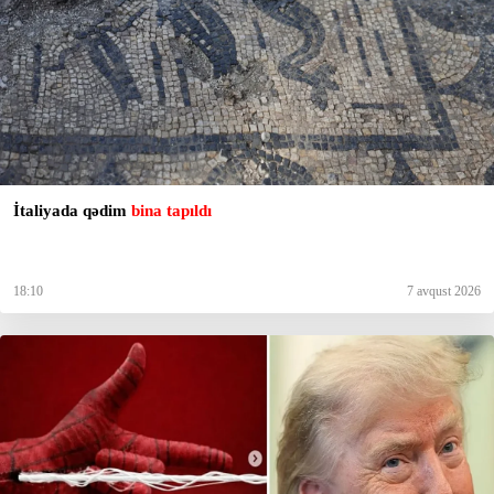
İtaliyada qədim
bina tapıldı
18:10
7 avqust 2026