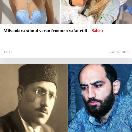
Milyonlara stimul verən fenomen vəfat etdi –
Səbəb
15:30
7 avqust 2026