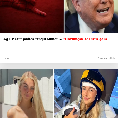
Ağ Ev sərt şəkildə tənqid olundu –
“Hörümçək adam”a görə
17:45
7 avqust 2026