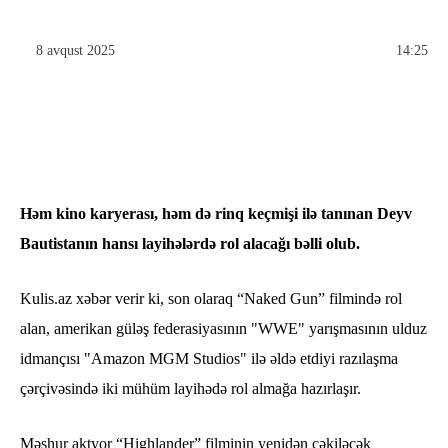
8 avqust 2025
14:25
Həm kino karyerası, həm də rinq keçmişi ilə tanınan Deyv
Bautistanın hansı layihələrdə rol alacağı bəlli olub.
Kulis.az xəbər verir ki, son olaraq “Naked Gun” filmində rol
alan, amerikan güləş federasiyasının "WWE" yarışmasının ulduz
idmançısı "Amazon MGM Studios" ilə əldə etdiyi razılaşma
çərçivəsində iki mühüm layihədə rol almağa hazırlaşır.
Məşhur aktyor “Highlander” filminin yenidən çəkiləcək