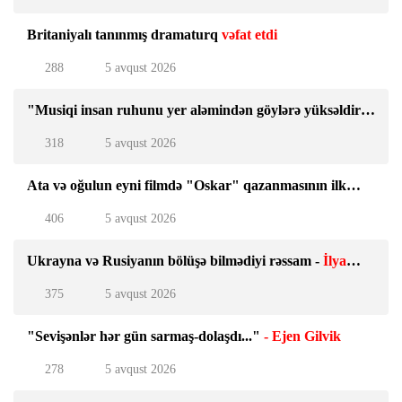
Britaniyalı tanınmış dramaturq
vəfat etdi
288
5 avqust 2026
"Musiqi insan ruhunu yer aləmindən göylərə yüksəldir"
-
Tanınmış bəstəkardan aforizmlər
318
5 avqust 2026
Ata və oğulun eyni filmdə "Oskar" qazanmasının ilk
nümunəsi -
Əlil arabasında film çəkən rejissor kimdir?
406
5 avqust 2026
Ukrayna və Rusiyanın bölüşə bilmədiyi rəssam -
İlya
Repinin 3 məşhur əsəri
375
5 avqust 2026
"Sevişənlər hər gün sarmaş-dolaşdı..."
- Ejen Gilvik
278
5 avqust 2026