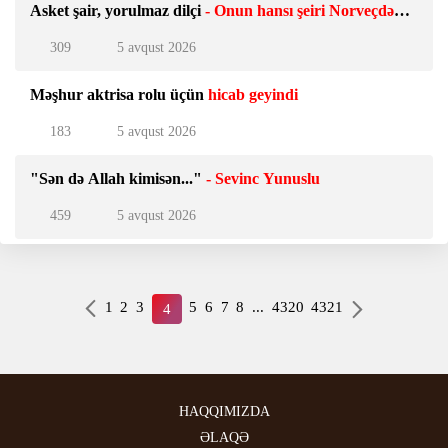
Asket şair, yorulmaz dilçi
- Onun hansı şeiri Norveçdə
qeyri-rəsmi milli himn sayılır?
309
5 avqust 2026
Məşhur aktrisa rolu üçün
hicab geyindi
183
5 avqust 2026
"Sən də Allah kimisən..."
- Sevinc Yunuslu
459
5 avqust 2026
1
2
3
5
6
7
8
...
4320
4321
4
HAQQIMIZDA
ƏLAQƏ