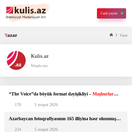
Canlı yayım
Yazar
Yazar
Kulis.az
Məqalə sayı:
“The Voice”də böyük format dəyişikliyi –
Məşhurlar
yarışacaq?
170
5 avqust 2026
Azərbaycan fotoqrafiyasının 165 illiyinə həsr olunmuş
xüsusi poçt markası
224
5 avqust 2026