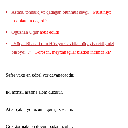
Astma, tənhalıq və qadağan olunmuş sevgi
– Prust niyə
insanlardan qaçırdı?
Oğuzhan Uğur
həbs edildi
"Vüqar Biləcəri onu Hüseyn Cavidlə müqayisə etdiyinizi
bilsəydi..."
- Görəsən, meyxanaçılar bizdən inciməz ki?
Səfər vaxtı ən gözəl yer dayanacaqdır,
İki mənzil arasına aləm düzülür.
Atlar çəkir, yol uzanır, qamçı səslənir,
Göz görməkdən doyur, bədən üzülür.