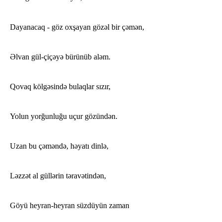
Dayanacaq - göz oxşayan gözəl bir çəmən,
Əlvan gül-çiçəyə bürünüb aləm.
Qovaq kölgəsində bulaqlar sızır,
Yolun yorğunluğu uçur gözündən.
Uzan bu çəməndə, həyatı dinlə,
Ləzzət al güllərin təravətindən,
Göyü heyran-heyran süzdüyün zaman