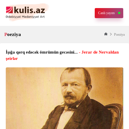
Canlı yayım
Poeziya
Poeziya
İşığa qərq edəcək ömrümün gecəsini...
- Jerar de Nervaldan
şeirlər