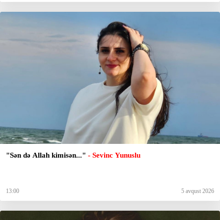
"Sən də Allah kimisən..."
- Sevinc Yunuslu
13:00
5 avqust 2026