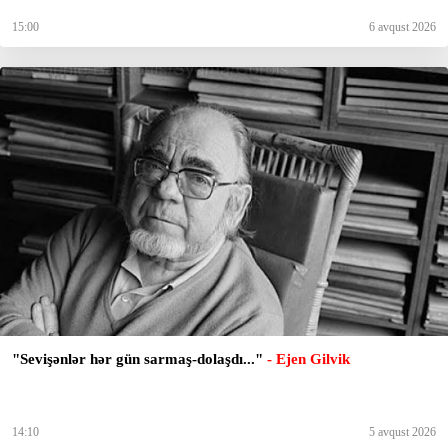
15:00
6 avqust 2026
"Sevişənlər hər gün sarmaş-dolaşdı..."
- Ejen Gilvik
14:10
5 avqust 2026