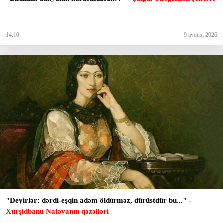
14:10
9 avqust 2026
"Deyirlər: dərdi-eşqin adəm öldürməz, dürüstdür bu..."
-
Xurşidbanu Natəvanın qəzəlləri