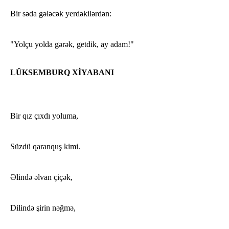
Bir səda gələcək yerdəkilərdən:
"Yolçu yolda gərək, getdik, ay adam!"
LÜKSEMBURQ XİYABANI
Bir qız çıxdı yoluma,
Süzdü qaranquş kimi.
Əlində əlvan çiçək,
Dilində şirin nəğmə,