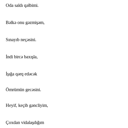
Oda saldı qəlbimi.
Bəlkə onu gəzmişəm,
Sınayıb neçəsini.
İndi bircə baxışla,
İşığa qərq edəcək
Ömrümün gecəsini.
Heyif, keçib gəncliyim,
Çoxdan vidalaşdığım