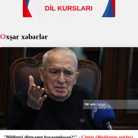
Oxşar xəbərlər
"Bildinmi dünyanın harasındasan?!"
- Çingiz Əlioğlunun şeirləri