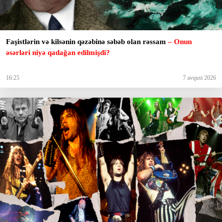
Faşistlərin və kilsənin qəzəbinə səbəb olan rəssam
– Onun
əsərləri niyə qadağan edilmişdi?
16:25
7 avqust 2026