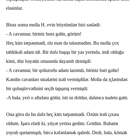
eləsinlər.
Biraz sonra molla H. evin böyründən bizi səslədi:
- A cavannar, biriniz bura gəlin, görüm!
Heç kim tərpənmədi, elə mən də tələsmədim. Bu molla çox
təhlükəli adam idi. Bir dəfə başqa bir yas yerində, indi olduğu
kimi, düz həyətin ortasında dayanıb demişdi:
- A cavannar, bir qoluzorlu adam lazımdı, biriniz bəri gəlin!
Kəndin cavanları sinələrini irəli vermişdilər. Molla da içlərindən
bir qoluqüvvətlisini seçib tapşırıq vermişdi:
-A bala, yeri o aftafanı götür, isti su doldur, dalımca tualetə gətir.
Ona görə də bu dəfə heç kim tərpənmədi. Özüm irəli çıxası
oldum. İşarə elədi ki, yüyət yerinə gedim. Getdim. Babamı
yuyub qurtarmışdı, bircə kəfənləmək qalırdı. Dedi, bala, kömək