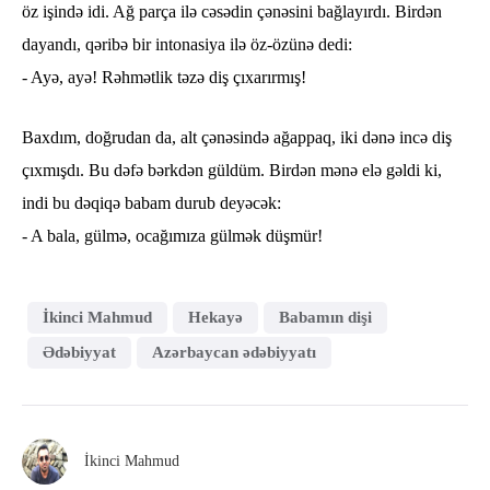
öz işində idi. Ağ parça ilə cəsədin çənəsini bağlayırdı. Birdən
dayandı, qəribə bir intonasiya ilə öz-özünə dedi:
- Ayə, ayə! Rəhmətlik təzə diş çıxarırmış!
Baxdım, doğrudan da, alt çənəsində ağappaq, iki dənə incə diş
çıxmışdı. Bu dəfə bərkdən güldüm. Birdən mənə elə gəldi ki,
indi bu dəqiqə babam durub deyəcək:
- A bala, gülmə, ocağımıza gülmək düşmür!
İkinci Mahmud
Hekayə
Babamın dişi
Ədəbiyyat
Azərbaycan ədəbiyyatı
İkinci Mahmud