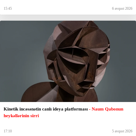
15:45
6 avqust 2026
Kinetik incəsənətin canlı ideya platforması
- Naum Qabonun
heykəllərinin sirri
17:10
5 avqust 2026