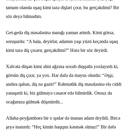
tamam olanda uşaq kimi təzə dişləri çıxır, bu gerçəkdimi? Bir
söz deyə bilmədim.
Get-gedə diş məsələsinə marağı yaman artırdı. Kimi görsə,
soruşurdu: “A bala, deyirlər, adamın yaşı yüzü keçəndə uşaq
kimi təzə diş çıxarır, gerçəkdimi?” Hərə bir söz deyirdi.
Xəlvətə düşən kimi əlini ağzına soxub diqqətlə yoxlayırdı ki,
görsün diş çıxır, ya yox. Hər dəfə də məyus olurdu: “Əşşi,
andıra qalsın, diş nə gəzir!” Rəhmətlik diş məsələsinə elə ciddi
yanaşırdı ki, biz gülməyə cəsarət edə bilmirdik. Onsuz da
ocağımıza gülmək düşmürdü...
Allaha-peyğəmbərə bir o qədər də inanan adam deyildi. Bircə
şeyə inanırdı: “Heç kimin haqqını kəsmək olmaz!” Bir dəfə