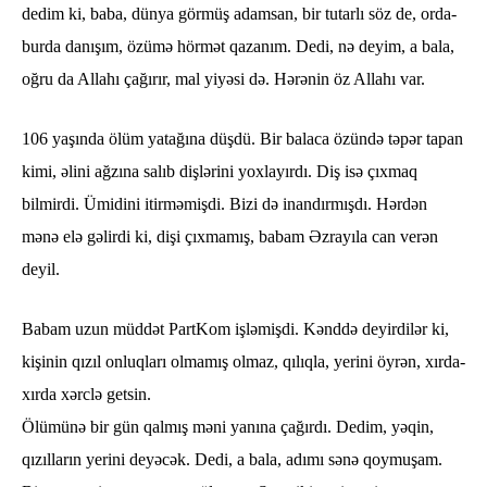
dedim ki, baba, dünya görmüş adamsan, bir tutarlı söz de, orda-
burda danışım, özümə hörmət qazanım. Dedi, nə deyim, a bala,
oğru da Allahı çağırır, mal yiyəsi də. Hərənin öz Allahı var.
106 yaşında ölüm yatağına düşdü. Bir balaca özündə təpər tapan
kimi, əlini ağzına salıb dişlərini yoxlayırdı. Diş isə çıxmaq
bilmirdi. Ümidini itirməmişdi. Bizi də inandırmışdı. Hərdən
mənə elə gəlirdi ki, dişi çıxmamış, babam Əzrayıla can verən
deyil.
Babam uzun müddət PartKom işləmişdi. Kənddə deyirdilər ki,
kişinin qızıl onluqları olmamış olmaz, qılıqla, yerini öyrən, xırda-
xırda xərclə getsin.
Ölümünə bir gün qalmış məni yanına çağırdı. Dedim, yəqin,
qızılların yerini deyəcək. Dedi, a bala, adımı sənə qoymuşam.