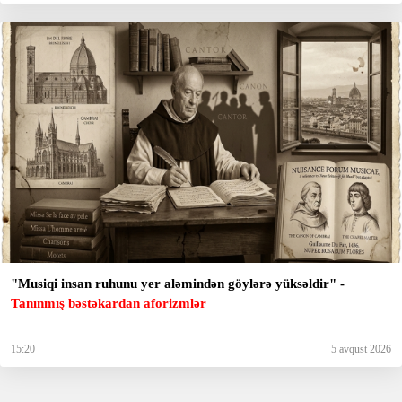
"Musiqi insan ruhunu yer aləmindən göylərə yüksəldir" -
Tanınmış bəstəkardan aforizmlər
15:20
5 avqust 2026