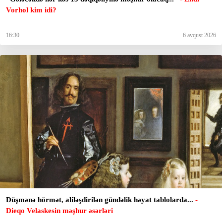
Vorhol kim idi?
16:30
6 avqust 2026
Düşmənə hörmət, aliləşdirilən gündəlik həyat tablolarda...
-
Dieqo Velaskesin məşhur əsərləri