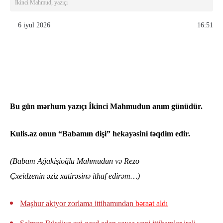
İkinci Mahmud, yazıçı
6 iyul 2026
16:51
Bu gün mərhum yazıçı İkinci Mahmudun anım günüdür.
Kulis.az onun “Babamın dişi” hekayəsini təqdim edir.
(Babam Ağakişioğlu Mahmudun və Rezo
Çxeidzenin əziz xatirəsinə ithaf edirəm…)
Məşhur aktyor zorlama ittihamından
bəraət aldı