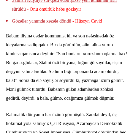
Salman Rüşdiyə sui-qəsd edən şəxsə yeni ittihamlar irəli
sürüldü
- Onu ömürlük həbs gözləyir
Gözəllər yanımda xəzələ döndü
- Hüseyn Cavid
Babam iliyinə qədər kommunist idi və son nəfəsinədək öz
ideyalarına sadiq qaldı. Bir də görürdün, əlini əlinə vurub
kiminsə qarasınca deyinir: “Sən bunların xoruzlanmaqlarına bax!
Bu gədə-güdələr, Stalini özü bir yana, bığını görsəydilər, siçan
deşiyini satın alardılar. Stalinin bığı tərpənəndə adam ölürdü,
bala!” Sonra da elə söyüşlər söyürdü ki, yazmağa üzüm gəlmir.
Məni gülmək tuturdu. Babamın gülən adamlardan zəhləsi
gedirdi, deyirdi, a bala, gülmə, ocağımıza gülmək düşmür.
Rəhmətlik dünyanın hər üzünü görmüşdü. Zarafat deyil, üç
hökumət yola salmışdı: Çar Rusiyası, Azərbaycan Demokratik
Cümhuriyyəti və Sovet İmperiyası. Cümhuriyyət dövründən heç