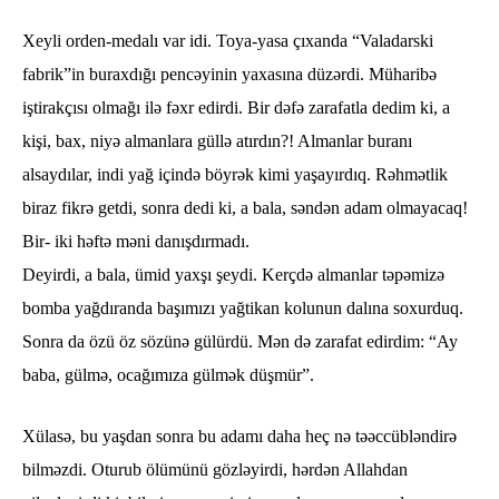
Xeyli orden-medalı var idi. Toya-yasa çıxanda “Valadarski
fabrik”in buraxdığı pencəyinin yaxasına düzərdi. Müharibə
iştirakçısı olmağı ilə fəxr edirdi. Bir dəfə zarafatla dedim ki, a
kişi, bax, niyə almanlara güllə atırdın?! Almanlar buranı
alsaydılar, indi yağ içində böyrək kimi yaşayırdıq. Rəhmətlik
biraz fikrə getdi, sonra dedi ki, a bala, səndən adam olmayacaq!
Bir- iki həftə məni danışdırmadı.
Deyirdi, a bala, ümid yaxşı şeydi. Kerçdə almanlar təpəmizə
bomba yağdıranda başımızı yağtikan kolunun dalına soxurduq.
Sonra da özü öz sözünə gülürdü. Mən də zarafat edirdim: “Ay
baba, gülmə, ocağımıza gülmək düşmür”.
Xülasə, bu yaşdan sonra bu adamı daha heç nə təəccübləndirə
bilməzdi. Oturub ölümünü gözləyirdi, hərdən Allahdan