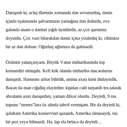
Danışırdı ki, aclıq illərində xırmanda dən sovururduq, dənin
içində eşələnəndə şalvarımızın yamağına dən dolurdu, evə
gələndə anam o dənləri yığıb üyüdürdü, az-çox qarnımız
doyurdu. Çox vaxt bilərəkdən dənin içinə yıxılırdıq ki, cibimizə
bir az dən dolsun. Oğurluq ağlımıza da gəlməzdi.
Özünün yalançısıyam, Böyük Vətən müharibəsində top
komandiri olmuşdu. Kefi kök olanda müharibə macəralarını
danışırdı. Hamısını əzbər bilirdik, amma axıra kimi dinləyirdik.
Bəzən də mən cığallıq eləyirdim: kişidən cəld tərpənib tez-tələsik
əhvalatın axırı danışırdım, yaman dilxor olurdu. Deyirdi, 9 rus
topunu “nemes”lərə öz əlimlə təhvil vermişəm. Bir də deyirdi ki,
qələbəni Amerika konservləri qazandı, Amerika olmasaydı, rus
bir pox yeyə bilməzdi. Hə, lap elə beləcə də deyirdi…