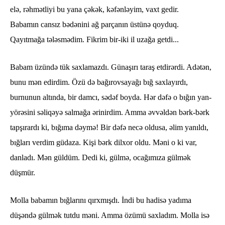
elə, rəhmətliyi bu yana çəkək, kəfənləyim, vaxt gedir.
Babamın cansız bədənini ağ parçanın üstünə qoyduq.
Qayıtmağa tələsmədim. Fikrim bir-iki il uzağa getdi...
Babam üzündə tük saxlamazdı. Günaşırı taraş etdirərdi. Adətən,
bunu mən edirdim. Özü də bağırovsayağı bığ saxlayırdı,
burnunun altında, bir damcı, sədəf boyda. Hər dəfə o bığın yan-
yörəsini səliqəyə salmağa ərinirdim. Amma əvvəldən bərk-bərk
tapşırardı ki, bığıma dəymə! Bir dəfə necə oldusa, əlim yanıldı,
bığları verdim güdaza. Kişi bərk dilxor oldu. Məni o ki var,
danladı. Mən güldüm. Dedi ki, gülmə, ocağımıza gülmək
düşmür.
Molla babamın bığlarını qırxmışdı. İndi bu hadisə yadıma
düşəndə gülmək tutdu məni. Amma özümü saxladım. Molla isə