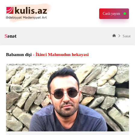
Canlı yayım
Sənət
Sənət
Babamın dişi
- İkinci Mahmudun hekayəsi