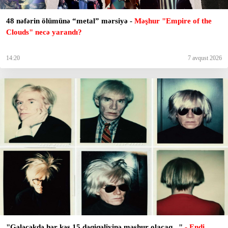
48 nəfərin ölümünə “metal” mərsiyə -
Məşhur "Empire of the
Clouds" necə yarandı?
14:20
7 avqust 2026
"Gələcəkdə hər kəs 15 dəqiqəliyinə məşhur olacaq..."
- Endi