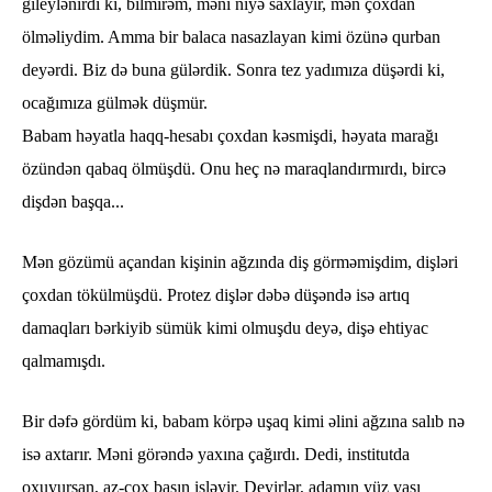
gileylənirdi ki, bilmirəm, məni niyə saxlayır, mən çoxdan
ölməliydim. Amma bir balaca nasazlayan kimi özünə qurban
deyərdi. Biz də buna gülərdik. Sonra tez yadımıza düşərdi ki,
ocağımıza gülmək düşmür.
Babam həyatla haqq-hesabı çoxdan kəsmişdi, həyata marağı
özündən qabaq ölmüşdü. Onu heç nə maraqlandırmırdı, bircə
dişdən başqa...
Mən gözümü açandan kişinin ağzında diş görməmişdim, dişləri
çoxdan tökülmüşdü. Protez dişlər dəbə düşəndə isə artıq
damaqları bərkiyib sümük kimi olmuşdu deyə, dişə ehtiyac
qalmamışdı.
Bir dəfə gördüm ki, babam körpə uşaq kimi əlini ağzına salıb nə
isə axtarır. Məni görəndə yaxına çağırdı. Dedi, institutda
oxuyursan, az-çox başın işləyir. Deyirlər, adamın yüz yaşı