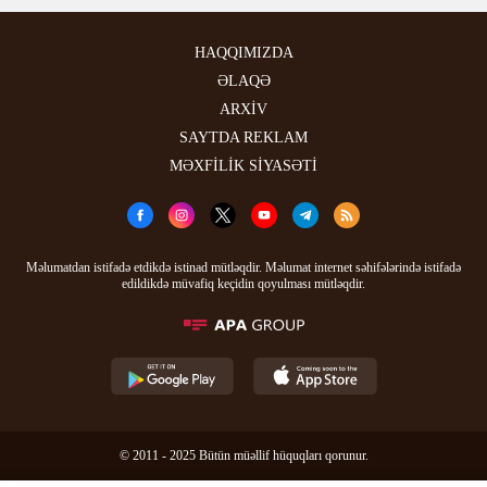
HAQQIMIZDA
ƏLAQƏ
ARXİV
SAYTDA REKLAM
MƏXFİLİK SİYASƏTİ
Məlumatdan istifadə etdikdə istinad mütləqdir. Məlumat internet səhifələrində istifadə
edildikdə müvafiq keçidin qoyulması mütləqdir.
© 2011 - 2025 Bütün müəllif hüquqları qorunur.