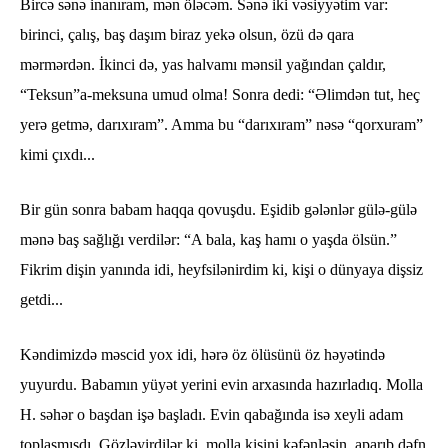
Bircə sənə inanıram, mən öləcəm. Sənə iki vəsiyyətim var:
birinci, çalış, baş daşım biraz yekə olsun, özü də qara
mərmərdən. İkinci də, yas halvamı mənsil yağından çaldır,
“Teksun”a-meksuna umud olma! Sonra dedi: “Əlimdən tut, heç
yerə getmə, darıxıram”. Amma bu “darıxıram” nəsə “qorxuram”
kimi çıxdı...
Bir gün sonra babam haqqa qovuşdu. Eşidib gələnlər gülə-gülə
mənə baş sağlığı verdilər: “A bala, kaş hamı o yaşda ölsün.”
Fikrim dişin yanında idi, heyfsilənirdim ki, kişi o dünyaya dişsiz
getdi...
Kəndimizdə məscid yox idi, hərə öz ölüsünü öz həyətində
yuyurdu. Babamın yüyət yerini evin arxasında hazırladıq. Molla
H. səhər o başdan işə başladı. Evin qabağında isə xeyli adam
toplaşmışdı. Gözləyirdilər ki, molla kişini kəfənləsin, aparıb dəfn