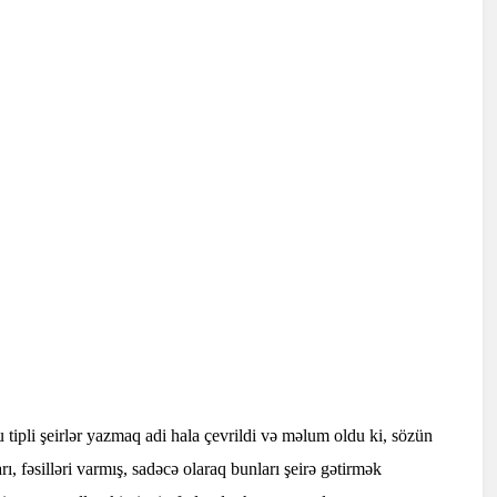
 tipli şeirlər yazmaq adi hala çevrildi və məlum oldu ki, sözün
rı, fəsilləri varmış, sadəcə olaraq bunları şeirə gətirmək