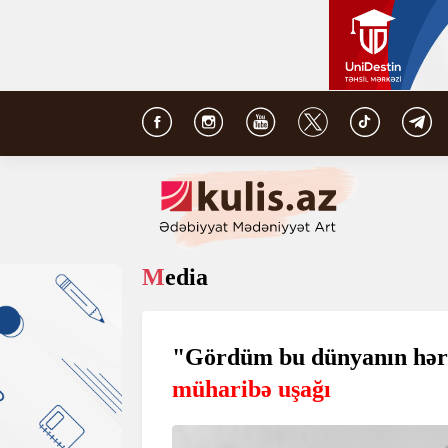
Media
"Gördüm bu dünyanın hə
müharibə uşağı