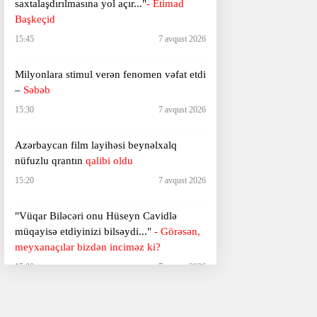
saxtalaşdırılmasına yol açır..."
- Etimad
Başkeçid
15:45
7 avqust 2026
Milyonlara stimul verən fenomen vəfat etdi
–
Səbəb
15:30
7 avqust 2026
Azərbaycan film layihəsi beynəlxalq
nüfuzlu qrantın
qalibi oldu
15:20
7 avqust 2026
"Vüqar Biləcəri onu Hüseyn Cavidlə
müqayisə etdiyinizi bilsəydi..."
- Görəsən,
meyxanaçılar bizdən inciməz ki?
15:00
7 avqust 2026
Gələn il "Michael" filminin
davamı