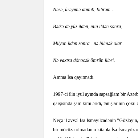
Nəsə, ürəyimə damıb, bilirəm -
Bəlkə də yüz ildən, min ildən sonra,
Milyon ildən sonra - nə bilmək olar -
Nə vaxtsa dönəcək ömrün illəri.
Amma İsa qayıtmadı.
1997-ci ilin iyul ayında sapsağlam bir Azər
qarşısında şam kimi əridi, tanışlarının çoxu
Neçə il əvvəl İsa İsmayılzadənin "Gözləyin,
bir möcüzə olmadan o kitabla İsa İsmayılzad