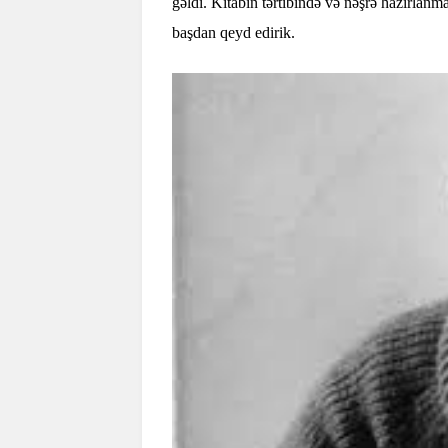
gəldi. Kitabın tərtibində və nəşrə hazırla
başdan qeyd edirik.