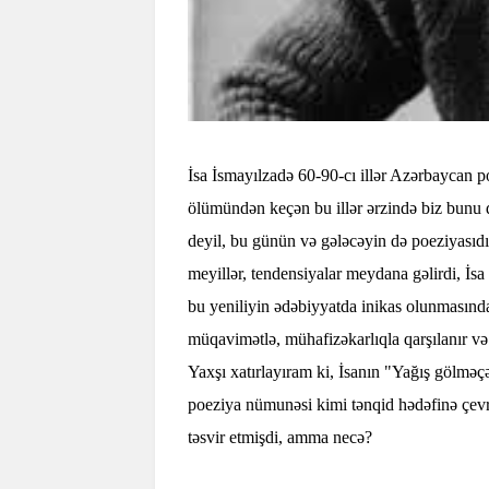
İsa İsmayılzadə 60-90-cı illər Azərbaycan p
ölümündən keçən bu illər ərzində biz bunu da
deyil, bu günün və gələcəyin də poeziyasıdır
meyillər, tendensiyalar meydana gəlirdi, İs
bu yeniliyin ədəbiyyatda inikas olunmasında
müqavimətlə, mühafizəkarlıqla qarşılanır və
Yaxşı xatırlayıram ki, İsanın "Yağış gölməçə
poeziya nümunəsi kimi tənqid hədəfinə çevr
təsvir etmişdi, amma necə?