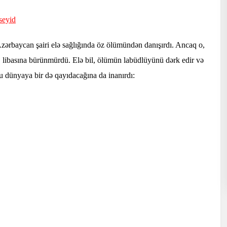
seyid
 Azərbaycan şairi elə sağlığında öz ölümündən danışırdı. Ancaq o,
" libasına bürünmürdü. Elə bil, ölümün labüdlüyünü dərk edir və
 dünyaya bir də qayıdacağına da inanırdı: