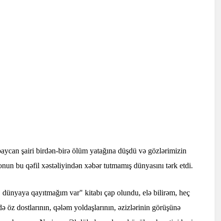
baycan şairi birdən-birə ölüm yatağına düşdü və gözlərimizin
 onun bu qəfil xəstəliyindən xəbər tutmamış dünyasını tərk etdi.
 dünyaya qayıtmağım var" kitabı çap olundu, elə bilirəm, heç
ə öz dostlarının, qələm yoldaşlarının, əzizlərinin görüşünə