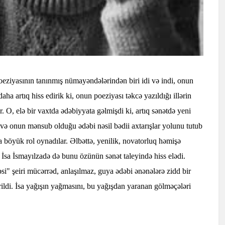
oeziyasının tanınmış nümayəndələrindən biri idi və indi, onun
ha artıq hiss edirik ki, onun poeziyası təkcə yazıldığı illərin
. O, elə bir vaxtda ədəbiyyata gəlmişdi ki, artıq sənətdə yeni
a və onun mənsub olduğu ədəbi nəsil bədii axtarışlar yolunu tutub
 böyük rol oynadılar. Əlbəttə, yenilik, novatorluq həmişə
 İsa İsmayılzadə də bunu özünün sənət taleyində hiss elədi.
si" şeiri mücərrəd, anlaşılmaz, guya ədəbi ənənələrə zidd bir
ildi. İsa yağışın yağmasını, bu yağışdan yaranan gölməçələri