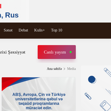
Sənət
Debat
Kulis+
Top 10
rixi Şəxsiyyət
Canlı yayım
Ana səhifə
Media