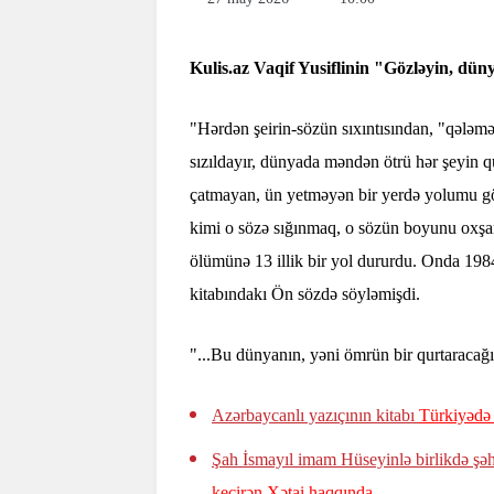
Kulis.az Vaqif Yusiflinin "Gözləyin, dün
"Hərdən şeirin-sözün sıxıntısından, "qələ
sızıldayır, dünyada məndən ötrü hər şeyin q
çatmayan, ün yetməyən bir yerdə yolumu gö
kimi o sözə sığınmaq, o sözün boyunu oxşam
ölümünə 13 illik bir yol dururdu. Onda 1984
kitabındakı Ön sözdə söyləmişdi.
"...Bu dünyanın, yəni ömrün bir qurtaracağı
Azərbaycanlı yazıçının kitabı
Türkiyədə 
Şah İsmayıl imam Hüseyinlə birlikdə şə
keçirən Xətai haqqında