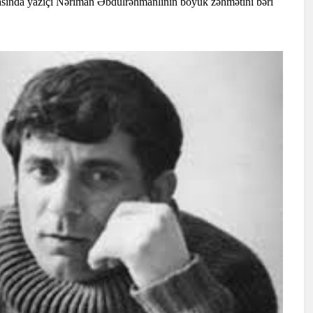
nmasında yazıçı Nəriman Əbdülrəhmanlının böyük zəhmətini bəri