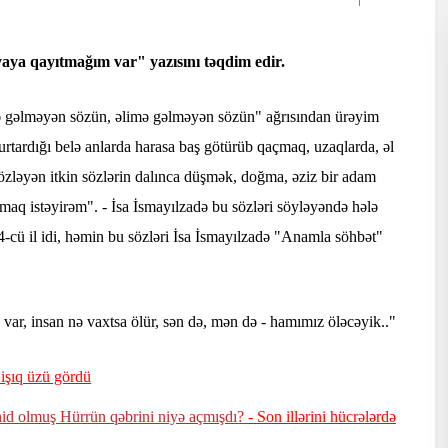
yaya qayıtmağım var" yazısını təqdim edir.
mə gəlməyən sözün, əlimə gəlməyən sözün" ağrısından ürəyim
urtardığı belə anlarda harasa baş götürüb qaçmaq, uzaqlarda, əl
zləyən itkin sözlərin dalınca düşmək, doğma, əziz bir adam
aq istəyirəm". - İsa İsmayılzadə bu sözləri söyləyəndə hələ
-cü il idi, həmin bu sözləri İsa İsmayılzadə "Anamla söhbət"
 var, insan nə vaxtsa ölür, sən də, mən də - hamımız öləcəyik.."
işıq üzü gördü
hid olmuş Hürrün qəbrini niyə açmışdı?
- Son illərini hücrələrdə