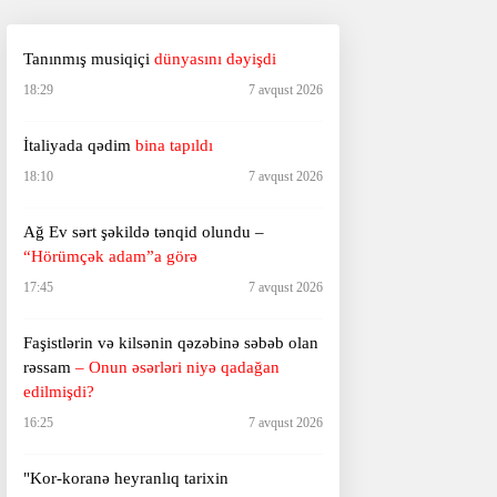
Tanınmış musiqiçi
dünyasını dəyişdi
18:29
7 avqust 2026
İtaliyada qədim
bina tapıldı
18:10
7 avqust 2026
Ağ Ev sərt şəkildə tənqid olundu –
“Hörümçək adam”a görə
17:45
7 avqust 2026
Faşistlərin və kilsənin qəzəbinə səbəb olan
rəssam
– Onun əsərləri niyə qadağan
edilmişdi?
16:25
7 avqust 2026
"Kor-koranə heyranlıq tarixin