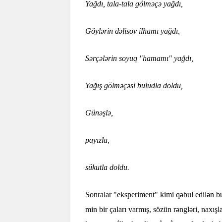
Yağdı, tala-tala gölməçə yağdı,
Göylərin dəlisov ilhamı yağdı,
Sərçələrin soyuq "hamamı" yağdı,
Yağış gölməçəsi buludla doldu,
Günəşlə,
payızla,
sükutla doldu.
Sonralar "eksperiment" kimi qəbul edilən bu
min bir çaları varmış, sözün rəngləri, naxışla