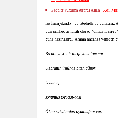
Gecələr yuxuma girərdi Allah
- Adil Mir
İsa İsmayılzadə - bu istedadlı və bənzərsiz
bəzi şairlərdən fərqli olaraq "ölməz Kaşşey
buna hazırlaşırdı. Amma haçansa yenidən bu
Bu dünyaya bir də qayıtmağım var...
Qəbrimin üstündə bitən gülləri,
Uyumuş,
soyumuş torpağı-daşı
Ölüm sükutundan oyatmağım var.