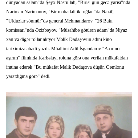
dünyadan salam"da Şeyx Nəsrullah, "Birisi gün gecə yarısı"nda
Nəriman Nərimanov, "Bir məhəlləli iki oğlan"da Nazif,
"Ulduzlar sönmür"də general Mehmandarov, "26 Bakı
komissarı"nda Əzizbəyov, "Müsahibə götürən adam"da Niyaz
xan və digər rollar aktyor Məlik Dadaşovun adını kino
tariximizə əbədi yazdı. Müəllimi Adil İsgəndərov "Axırıncı
aşırım" filmində Kərbəlayi roluna görə ona verilən mükafatdan
imtina edərək "Bu mükafat Məlik Dadaşova düşür, Qəmlonu
yaratdığına görə" dedi.