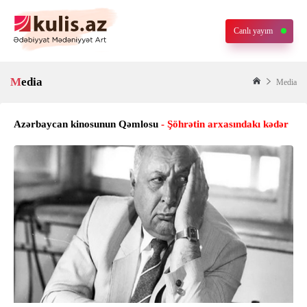
Canlı yayım
Media
Media
Azərbaycan kinosunun Qəmlosu
- Şöhrətin arxasındakı kədər