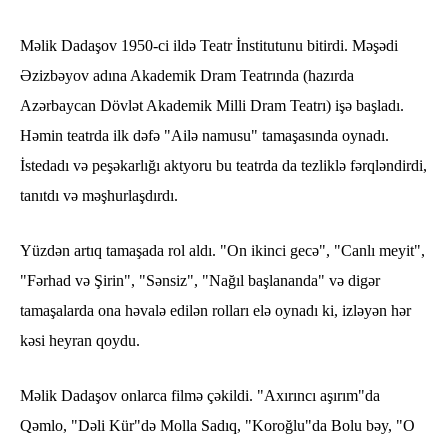
Məlik Dadaşov 1950-ci ildə Teatr İnstitutunu bitirdi. Məşədi
Əzizbəyov adına Akademik Dram Teatrında (hazırda
Azərbaycan Dövlət Akademik Milli Dram Teatrı) işə başladı.
Həmin teatrda ilk dəfə "Ailə namusu" tamaşasında oynadı.
İstedadı və peşəkarlığı aktyoru bu teatrda da tezliklə fərqləndirdi,
tanıtdı və məşhurlaşdırdı.
Yüzdən artıq tamaşada rol aldı. "On ikinci gecə", "Canlı meyit",
"Fərhad və Şirin", "Sənsiz", "Nağıl başlananda" və digər
tamaşalarda ona həvalə edilən rolları elə oynadı ki, izləyən hər
kəsi heyran qoydu.
Məlik Dadaşov onlarca filmə çəkildi. "Axırıncı aşırım"da
Qəmlo, "Dəli Kür"də Molla Sadıq, "Koroğlu"da Bolu bəy, "O