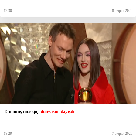
12:30
8 avqust 2026
Tanınmış musiqiçi
dünyasını dəyişdi
18:29
7 avqust 2026