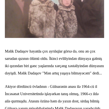
Məlik Dadaşov həyatda çox ayrılıqlar görsə də, onu ən çox
sarsıdan qızının ölümü oldu. İkinci evliliyindən dünyaya gəlmiş
iki qızından biri gənc yaşlarında xərçəng xəstəliyindən dünyasını
dəyişdi. Məlik Dadaşov "Mən artıq yaşaya bilməyəcəm" dedi...
Aktyor dördüncü övladının - Gülnarənin anası ilə 1964-cü il
İncəsənət Universitetində işləyərkən tanış olmuş, 1966-cı ildə
ailə qurmuşdu. Atasını özünə həm də yaxın dost, sirdaş bilmiş
Gülnarə xanım müsahibələrində Məlik Dadaşovun yaradıcılığı