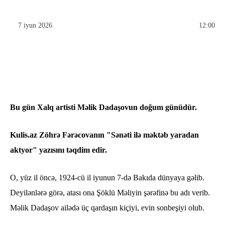
7 iyun 2026
12:00
Bu gün Xalq artisti Məlik Dadaşovun doğum günüdür.
Kulis.az Zöhrə Fərəcovanın "Sənəti ilə məktəb yaradan
aktyor" yazısını təqdim edir.
O, yüz il öncə, 1924-cü il iyunun 7-də Bakıda dünyaya gəlib.
Deyilənlərə görə, atası ona Şöklü Məliyin şərəfinə bu adı verib.
Məlik Dadaşov ailədə üç qardaşın kiçiyi, evin sonbeşiyi olub.