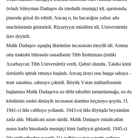
övladı Süleyman Dadaşov da istedadlı musiqiçi idi, qarmonda,
pianoda gözəl ifa edirdi. Ancaq o, bu bacarığını yalnız ailə
məclislərində göstərirdi. Riyaziyyat müəllimi idi. Universitetdə
dərs deyirdi.
Məlik Dadaşov uşaqlıq illərindən incəsənətə meyilli idi. Amma
orta məktəbi bitirəndə sənədlərini Tibb İnstitutuna (indiki
Azərbaycan Tibb Universiteti) verdi. Qəbul olundu. Tələbə kimi
dərslərdə iştirak etməyə başladı. Ancaq ürəyi onu başqa sahəyə -
teatr sənətinə, səhnəyə çəkirdi. Böyük Vətən müharibəsinin
başlaması Məlik Dadaşovu nə tibbi təhsilini tamamlamağa, nə də
könlünün səsini dinləyib incəsənət aləminə keçməyə qoydu. O,
1941-ci ildə cəbhəyə yollandı. 1943-cü ildə döyüşdə beynindən
zədə aldı. Müalicəsi uzun sürdü. Məlik Dadaşov müalicədən
sonra hərbi hissələrdə musiqiçi kimi fəaliyyət göstərdi. 1945-ci
ildə müharibədən qayıtdı. Və qəlbinə yatan sənətin ardınca