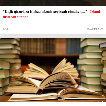
"Kiçik qüsurlara istehza edəndə xeyirxah olmalıyıq..."
- İrland
filsofdan sitatlar
12:30
9 avqust 2026