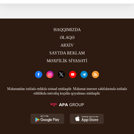
HAQQIMIZDA
ƏLAQƏ
ARXİV
SAYTDA REKLAM
MƏXFİLİK SİYASƏTİ
Məlumatdan istifadə etdikdə istinad mütləqdir. Məlumat internet səhifələrində istifadə
edildikdə müvafiq keçidin qoyulması mütləqdir.