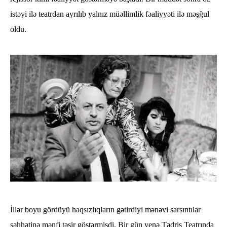
istəyi ilə teatrdan ayrılıb yalnız müəllimlik fəaliyyəti ilə məşğul
oldu.
İllər boyu gördüyü haqsızlıqların gətirdiyi mənəvi sarsıntılar
səhhətinə mənfi təsir göstərmişdi. Bir gün yenə Tədris Teatrında