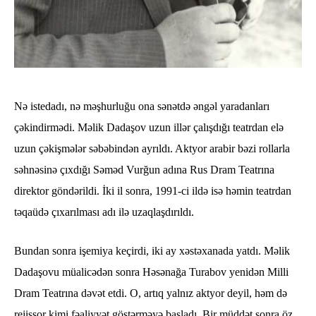
Nə istedadı, nə məşhurluğu ona sənətdə əngəl yaradanları
çəkindirmədi. Məlik Dadaşov uzun illər çalışdığı teatrdan elə
uzun çəkişmələr səbəbindən ayrıldı. Aktyor arabir bəzi rollarla
səhnəsinə çıxdığı Səməd Vurğun adına Rus Dram Teatrına
direktor göndərildi. İki il sonra, 1991-ci ildə isə həmin teatrdan
təqaüdə çıxarılması adı ilə uzaqlaşdırıldı.
Bundan sonra işemiya keçirdi, iki ay xəstəxanada yatdı. Məlik
Dadaşovu müalicədən sonra Həsənağa Turabov yenidən Milli
Dram Teatrına dəvət etdi. O, artıq yalnız aktyor deyil, həm də
rejissor kimi fəaliyyət göstərməyə başladı. Bir müddət sonra öz