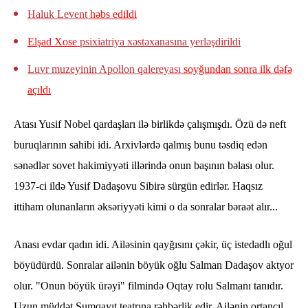
Haluk Levent
həbs edildi
Elşad Xose
psixiatriya xəstəxanasına yerləşdirildi
Luvr muzeyinin Apollon qalereyası
soyğundan sonra ilk dəfə
açıldı
Atası Yusif Nobel qardaşları ilə birlikdə çalışmışdı. Özü də neft
buruqlarının sahibi idi. Arxivlərdə qalmış bunu təsdiq edən
sənədlər sovet hakimiyyəti illərində onun başının bəlası olur.
1937-ci ildə Yusif Dadaşovu Sibirə sürgün edirlər. Haqsız
ittiham olunanların əksəriyyəti kimi o da sonralar bəraət alır...
Anası evdar qadın idi. Ailəsinin qayğısını çəkir, üç istedadlı oğul
böyüdürdü. Sonralar ailənin böyük oğlu Salman Dadaşov aktyor
olur. "Onun böyük ürəyi" filmində Oqtay rolu Salmanı tanıdır.
Uzun müddət Sumqayıt teatrına rəhbərlik edir. Ailənin ortancıl