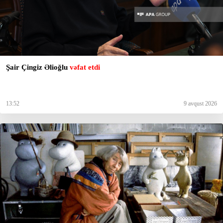
Şair Çingiz Əlioğlu
vəfat etdi
13:52
9 avqust 2026