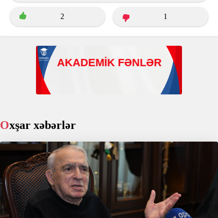
2
1
Oxşar xəbərlər