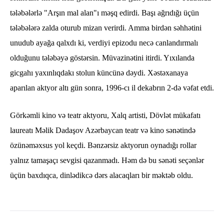
tələbələrlə "Arşın mal alan"ı məşq edirdi. Başı ağrıdığı üçün
tələbələrə zalda oturub mizan verirdi. Amma birdən səhhətini
unudub ayağa qalxdı ki, verdiyi epizodu necə canlandırmalı
olduğunu tələbəyə göstərsin. Müvazinətini itirdi. Yıxılanda
gicgahı yaxınlıqdakı stolun küncünə dəydi. Xəstəxanaya
aparılan aktyor altı gün sonra, 1996-cı il dekabrın 2-də vəfat etdi.
Görkəmli kino və teatr aktyoru, Xalq artisti, Dövlət mükafatı
laureatı Məlik Dadaşov Azərbaycan teatr və kino sənətində
özünəməxsus yol keçdi. Bənzərsiz aktyorun oynadığı rollar
yalnız tamaşaçı sevgisi qazanmadı. Həm də bu sənəti seçənlər
üçün baxdıqca, dinlədikcə dərs alacaqları bir məktəb oldu.