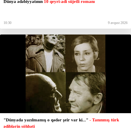
Dünya ədəbiyyatının
10 qeyri-adi süjetli romanı
10:30
9 avqust 2026
"Dünyada yazılmamış o qədər şeir var ki..."
- Tanınmış türk
ədiblərin söhbəti