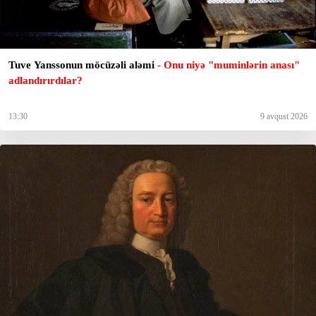
Tuve Yanssonun möcüzəli aləmi
- Onu niyə "muminlərin anası"
adlandırırdılar?
13:30
9 avqust 2026