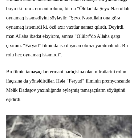
boyu iki rolu - erməni rolunu, bir də "Ölülər"də Şeyx Nəsrullahı
oynamaq istəmədiyini söyləyib: "Şeyx Nəsrullahı ona görə
oynamaq istəmirdi ki, özü axır vaxtlar namaz qılırdı. Deyirdi,
mən Allaha ibadət eləyirəm, amma "Ölülər"də Allaha qarşı
çıxıram. "Fəryad" filmində isə düşmən obrazı yaratmalı idi. Bu
rolu heç oynamaq istəmirdi".
Bu filmin tamaşaçıları erməni hərbçisinə olan nifrətlərini rolun
ifaçısına da yönəldirdilər. Hələ "Fəryad" filminin premyerasında
Məlik Dadaşov yaxınlığında əyləşmiş tamaşaçıların söyüşünü
eşidirdi.