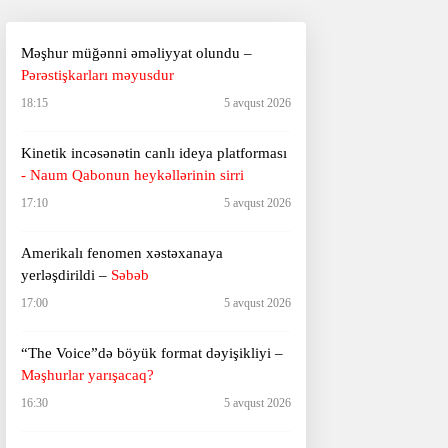
Məşhur müğənni əməliyyat olundu –
Pərəstişkarları məyusdur
18:15
5 avqust 2026
Kinetik incəsənətin canlı ideya platforması
- Naum Qabonun heykəllərinin sirri
17:10
5 avqust 2026
Amerikalı fenomen xəstəxanaya
yerləşdirildi –
Səbəb
17:00
5 avqust 2026
“The Voice”də böyük format dəyişikliyi –
Məşhurlar yarışacaq?
16:30
5 avqust 2026