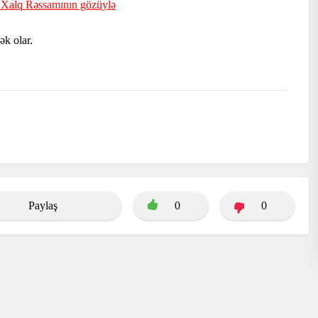
 Xalq Rəssamının gözüylə
ək olar.
Paylaş
0
0