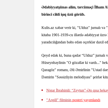
Ədəbiyyatşünas alim, tərcüməçi İlham A
birinci cildi işıq üzü görüb.
Kulis.az xəbər verir ki, "Ulduz" jurnalı və
kitaba 1901-1939-cu illərdə ədəbiyyat üzrə
yaradıcılığından bəhs edən oçerklər daxil e
Qeyd edək ki, buna qədər “Ulduz” jurnalı və
Hüseynbəylinin "O gözəllər ki vardı..." he
Qaragöz" romanı, Əli Əmirlinin "Ustad dərs
Dəmirin "Səssizliyin melodiyası" şeirlər kita
Nigar İbrahimli: “Zeytun”-Ən qısa heka
"Argill" filminin
posteri yayımlandı