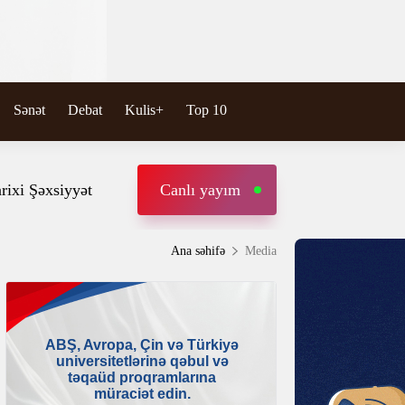
Sənət
Debat
Kulis+
Top 10
rixi Şəxsiyyət
Canlı yayım
Ana səhifə
Media