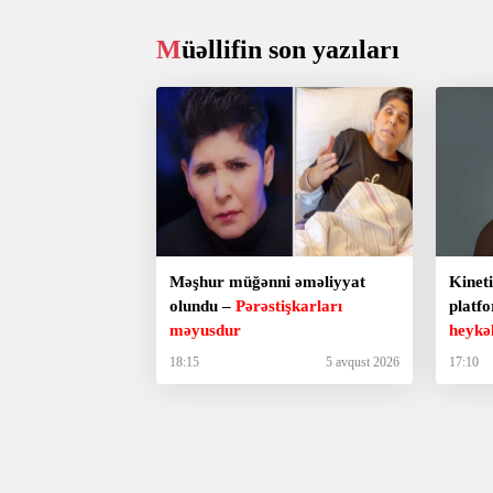
Müəllifin son yazıları
Məşhur müğənni əməliyyat
Kineti
olundu –
Pərəstişkarları
platf
məyusdur
heykəl
18:15
5 avqust 2026
17:10