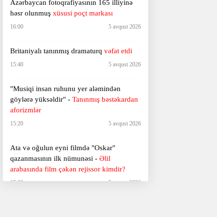
Azərbaycan fotoqrafiyasının 165 illiyinə
həsr olunmuş
xüsusi poçt markası
16:00
5 avqust 2026
Britaniyalı tanınmış dramaturq
vəfat etdi
15:40
5 avqust 2026
"Musiqi insan ruhunu yer aləmindən
göylərə yüksəldir" -
Tanınmış bəstəkardan
aforizmlər
15:20
5 avqust 2026
Ata və oğulun eyni filmdə "Oskar"
qazanmasının ilk nümunəsi -
Əlil
arabasında film çəkən rejissor kimdir?
15:00
5 avqust 2026
Ukrayna və Rusiyanın bölüşə bilmədiyi