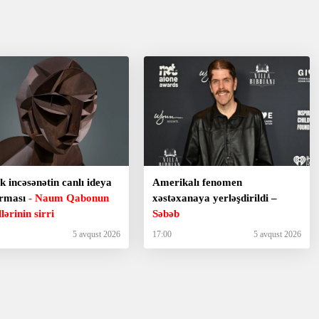
k incəsənətin canlı ideya
Amerikalı fenomen
orması
- Naum Qabonun
xəstəxanaya yerləşdirildi –
lərinin sirri
Səbəb
5 avqust 2026
17:00
5 avqust 2026