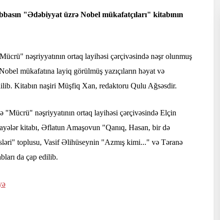
bbasın "Ədəbiyyat üzrə Nobel mükafatçıları" kitabının
 "Mücrü" nəşriyyatının ortaq layihəsi çərçivəsində nəşr olunmuş
 Nobel mükafatına layiq görülmüş yazıçıların həyat və
dilib. Kitabın naşiri Müşfiq Xan, redaktoru Qulu Ağsəsdir.
 "Mücrü" nəşriyyatının ortaq layihəsi çərçivəsində Elçin
kayələr kitabı, Əflatun Amaşovun "Qanıq, Hasan, bir də
ləri" toplusu, Vasif Əlihüseynin "Azmış kimi..." və Təranə
bları da çap edilib.
yə