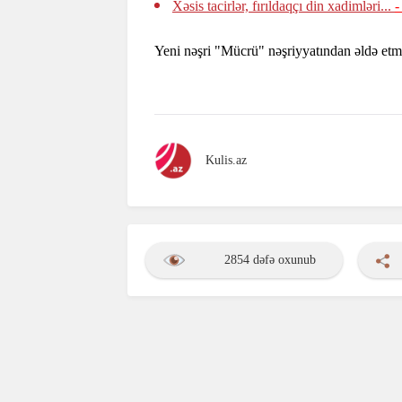
Xəsis tacirlər, fırıldaqçı din xadimləri...
-
Yeni nəşri "Mücrü" nəşriyyatından əldə etm
Kulis.az
2854 dəfə oxunub