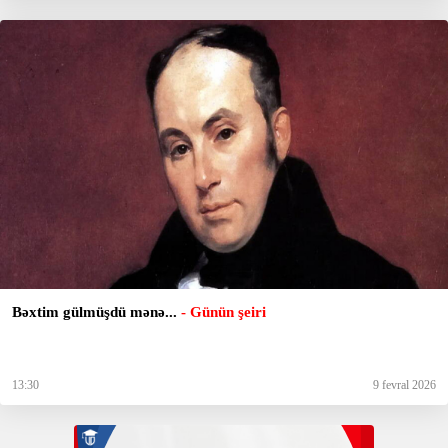
Bəxtim gülmüşdü mənə...
- Günün şeiri
13:30
9 fevral 2026