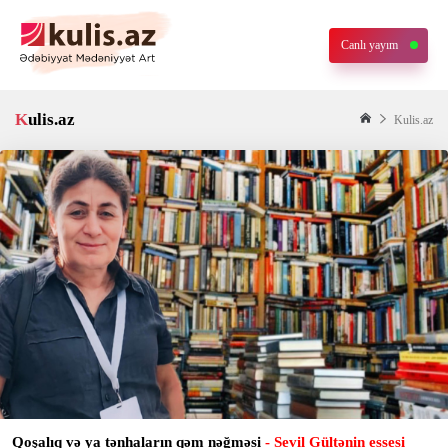
Canlı yayım
Kulis.az
Kulis.az
Qoşalıq və ya tənhaların qəm nəğməsi
- Sevil Gültənin essesi