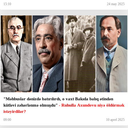
15:10
24 may 2025
"Məhbuslar dənizdə batırılırdı, o vaxt Bakıda balıq ətindən
kütləvi zəhərlənmə olmuşdu"
- Ruhulla Axundovu niyə öldürmək
istəyirdilər?
09:00
10 aprel 2025