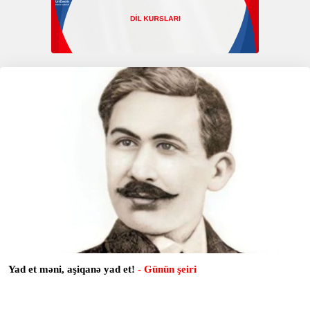
Yad et məni, aşiqanə yad et!
- Günün şeiri