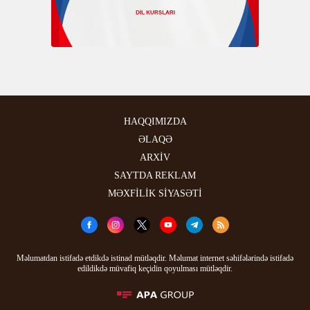
HAQQIMIZDA
ƏLAQƏ
ARXİV
SAYTDA REKLAM
MƏXFİLİK SİYASƏTİ
Məlumatdan istifadə etdikdə istinad mütləqdir. Məlumat internet səhifələrində istifadə
edildikdə müvafiq keçidin qoyulması mütləqdir.