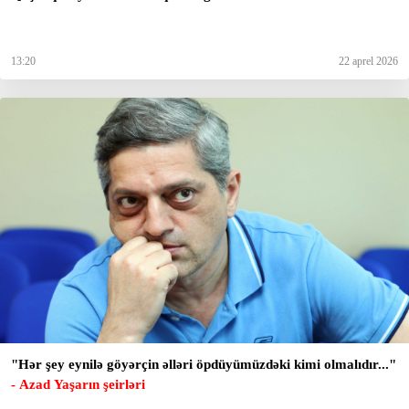
13:20
22 aprel 2026
"Hər şey eynilə göyərçin əlləri öpdüyümüzdəki kimi olmalıdır..."
- Azad Yaşarın şeirləri