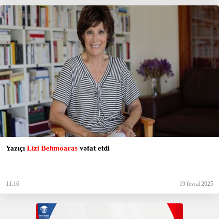
Yazıçı
Lizi Behmoaras
vəfat etdi
11:16
19 fevral 2025