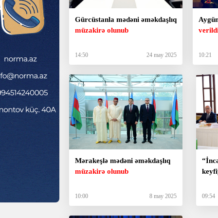
Gürcüstanla mədəni əməkdaşlıq
Aygü
müzakirə olunub
verild
14:50
24 may 2025
10:21
Mərakeşlə mədəni əməkdaşlıq
“İnc
müzakirə olunub
keyf
10:00
8 may 2025
09:54