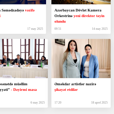
n Səmədzadəyə
vəzifə
Azərbaycan Dövlət Kamera
i
Orkestrinə
yeni direktor təyin
olundu
17 may 2025
09:51
14 may 2025
əsənətdə müəllim
Əməkdar artistlər nazirə
iyyəti”
- Dəyirmi masa
şikayət etdilər
6 may 2025
17:20
18 aprel 2025