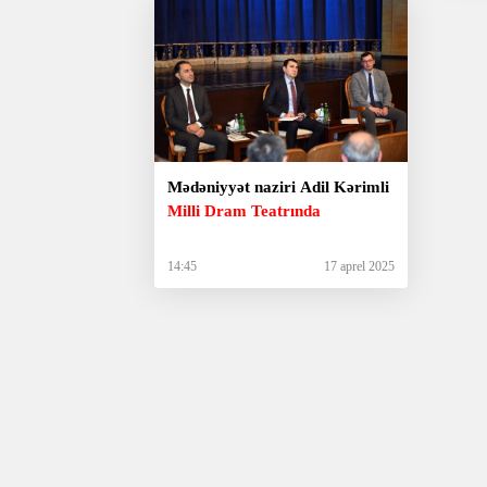
Mədəniyyət naziri Adil Kərimli
Milli Dram Teatrında
14:45
17 aprel 2025