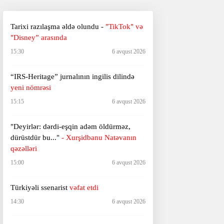
Tarixi razılaşma əldə olundu -
"TikTok" və
"Disney” arasında
15:30
6 avqust 2026
“IRS-Heritage” jurnalının ingilis dilində
yeni nömrəsi
15:15
6 avqust 2026
"Deyirlər: dərdi-eşqin adəm öldürməz,
dürüstdür bu..."
- Xurşidbanu Natəvanın
qəzəlləri
15:00
6 avqust 2026
Türkiyəli ssenarist
vəfat etdi
14:30
6 avqust 2026