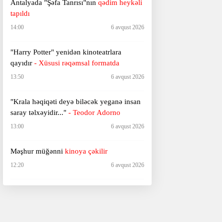
Antalyada "Şəfa Tanrısı"nın
qədim heykəli
tapıldı
14:00
6 avqust 2026
"Harry Potter" yenidən kinoteatrlara
qayıdır
- Xüsusi rəqəmsal formatda
13:50
6 avqust 2026
"Krala həqiqəti deyə biləcək yeganə insan
saray təlxəyidir..."
- Teodor Adorno
13:00
6 avqust 2026
Məşhur müğənni
kinoya çəkilir
12:20
6 avqust 2026
"Xarici dilləri ən yaxşı öyrənmə yeri
çarpayıdır — dodaqdan dodağa..."
- Jorje
Amadudan sitatlar