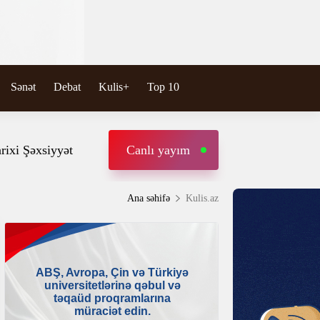
Sənət
Debat
Kulis+
Top 10
rixi Şəxsiyyət
Canlı yayım
Ana səhifə
Kulis.az