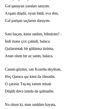
Gəl qanayan yaraları sarıyım.
Axşam düşdü, oyun bitdi, evə dön,
Gəl pərişan saçlarını darayım.
Səni haçan, kimə satdım, bilmirəm? -
İndi mənə çox çətindi, balaca.
Qızlarımtək bir gülümsə üzümə,
Anan olum bir az sənin, balaca.
Canım-gözüm, sən Kozetta deyilsən,
Heç Qaraca qız kimi də ölmədin.
O çarəsiz Tıq-tıq xanım misalı
Düşüb dəvə izində də qalmadın.
Nə olsun ki, mən satıldım həyata,