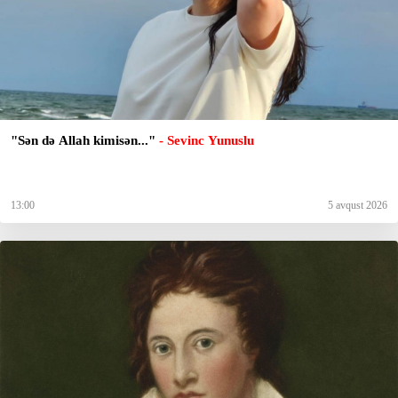
"Sən də Allah kimisən..."
- Sevinc Yunuslu
13:00
5 avqust 2026