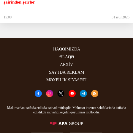
şairindən şeirlər
15:00
31 iyul 2026
HAQQIMIZDA
ƏLAQƏ
ARXİV
SAYTDA REKLAM
MƏXFİLİK SİYASƏTİ
Məlumatdan istifadə etdikdə istinad mütləqdir. Məlumat internet səhifələrində istifadə
edildikdə müvafiq keçidin qoyulması mütləqdir.