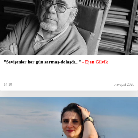
"Sevişənlər hər gün sarmaş-dolaşdı..."
- Ejen Gilvik
14:10
5 avqust 2026