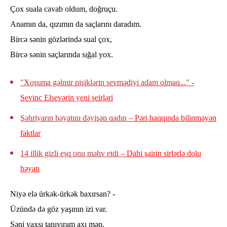
Çox suala cavab oldum, doğruçu.
Anamın da, qızımın da saçlarını daradım.
Bircə sənin gözlərində sual çox,
Bircə sənin saçlarında sığal yox.
"Xoşuma gəlmir pişiklərin sevmədiyi adam olmaq..."
-
Sevinc Elsevərin yeni şeirləri
Şəhriyarın həyatını dəyişən qadın
– Pəri haqqında bilinməyən
faktlar
14 illik gizli eşq onu məhv etdi
– Dahi şairin sirlərlə dolu
həyatı
Niyə elə ürkək-ürkək baxırsan? -
Üzündə də göz yaşının izi var.
Səni yaxşı tanıyıram axı mən,