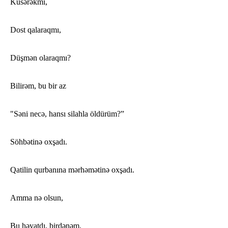
Küsərəkmi,
Dost qalaraqmı,
Düşmən olaraqmı?
Bilirəm, bu bir az
"Səni necə, hansı silahla öldürüm?”
Söhbətinə oxşadı.
Qatilin qurbanına mərhəmətinə oxşadı.
Amma nə olsun,
Bu həyatdı, birdənəm,