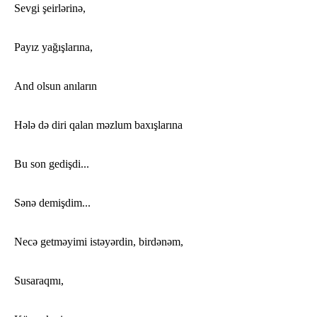
Sevgi şeirlərinə,
Payız yağışlarına,
And olsun anıların
Hələ də diri qalan məzlum baxışlarına
Bu son gedişdi...
Sənə demişdim...
Necə getməyimi istəyərdin, birdənəm,
Susaraqmı,