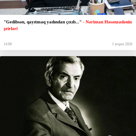
"Gedibsәn, qayıtmaq yadından çıxıb..."
- Nəriman Həsənzadənin
şeirləri
14:00
1 avqust 2026