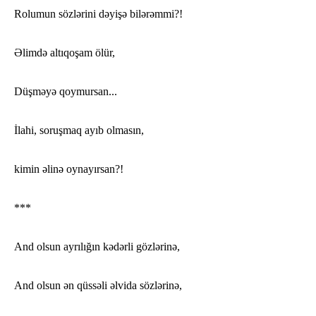
Rolumun sözlərini dəyişə bilərəmmi?!
Əlimdə altıqoşam ölür,
Düşməyə qoymursan...
İlahi, soruşmaq ayıb olmasın,
kimin əlinə oynayırsan?!
***
And olsun ayrılığın kədərli gözlərinə,
And olsun ən qüssəli əlvida sözlərinə,