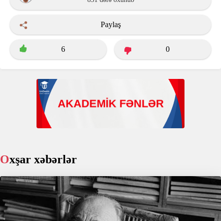
Paylaş
6
0
Oxşar xəbərlər