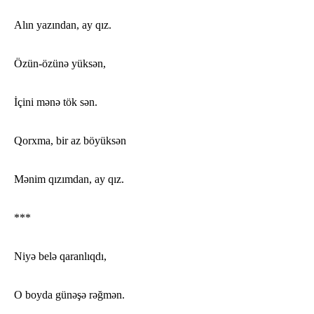
Alın yazından, ay qız.
Özün-özünə yüksən,
İçini mənə tök sən.
Qorxma, bir az böyüksən
Mənim qızımdan, ay qız.
***
Niyə belə qaranlıqdı,
O boyda günəşə rəğmən.