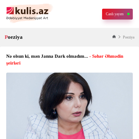
Canlı yayım
Poeziya
Poeziya
Nə olsun ki, mən Janna Dark olmadım...
- Səhər Əhmədin
şeirləri