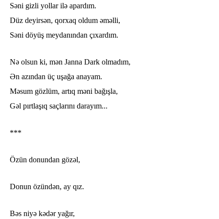
Səni gizli yollar ilə apardım.
Düz deyirsən, qorxaq oldum əməlli,
Səni döyüş meydanından çıxardım.
Nə olsun ki, mən Janna Dark olmadım,
Ən azından üç uşağa anayam.
Məsum gözlüm, artıq məni bağışla,
Gəl pırtlaşıq saçlarını darayım...
***
Özün donundan gözəl,
Donun özündən, ay qız.
Bəs niyə kədər yağır,