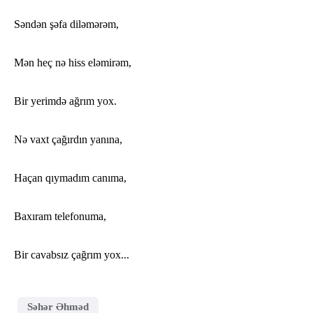
Səndən şəfa diləmərəm,
Mən heç nə hiss eləmirəm,
Bir yerimdə ağrım yox.
Nə vaxt çağırdın yanına,
Haçan qıymadım canıma,
Baxıram telefonuma,
Bir cavabsız çağrım yox...
Səhər Əhməd