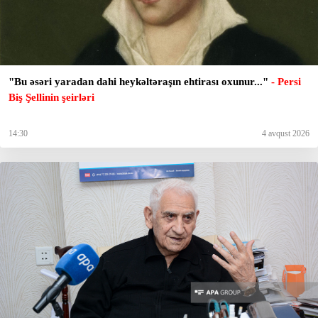
"Bu əsəri yaradan dahi heykəltəraşın ehtirası oxunur..."
- Persi
Biş Şellinin şeirləri
14:30
4 avqust 2026