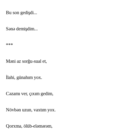
Bu son gedişdi...
Sənə demişdim...
***
Məni az sorğu-sual et,
İlahi, günahım yox.
Cəzamı ver, çıxım gedim,
Növbən uzun, vaxtım yox.
Qorxma, ölüb-eləmərəm,