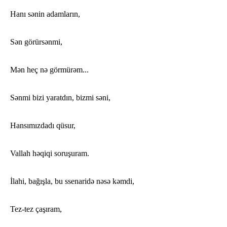
Hanı sənin adamların,
Sən görürsənmi,
Mən heç nə görmürəm...
Sənmi bizi yaratdın, bizmi səni,
Hansımızdadı qüsur,
Vallah həqiqi soruşuram.
İlahi, bağışla, bu ssenaridə nəsə kəmdi,
Tez-tez çaşıram,