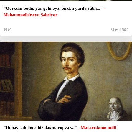
"Qorxum budu, yar gəlməyə, birdən yarıla sübh..."
-
Məhəmmədhüseyn Şəhriyar
16:00
31 iyul 2026
"Dunay sahilində bir daxmacıq var..."
- Macarıstanın milli