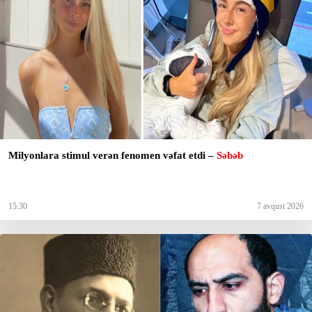
Milyonlara stimul verən fenomen vəfat etdi –
Səbəb
15:30
7 avqust 2026