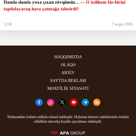
Damla-damla yoxa çıxan zövqümüz...
— O izdiham bir-birini
tapdalayaraq hara çatmağa tələsirdi?
12:30
7 avqust 2026
HAQQIMIZDA
ƏLAQƏ
ARXİV
SAYTDA REKLAM
MƏXFİLİK SİYASƏTİ
Məlumatdan istifadə etdikdə istinad mütləqdir. Məlumat internet səhifələrində istifadə
edildikdə müvafiq keçidin qoyulması mütləqdir.