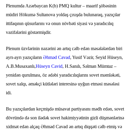
Plenumda Azərbaycan K(b) PMQ kultur – maarif şöbəsinin
müdiri Hökumə Sultanova yoldaş çıxışda bulunaraq, yazıçılar
ittifaqının qüsurlarını və onun növbəti siyasi və yaradıcılıq
vəzifələrini göstərmişdir.
Plenum üzvlərinin nəzərini ən artıq cəlb edən məsələlərdən biri
ayrı-ayrı yazıçıların
Əhməd Cavad
, Yusif Vəzir, Seyid Hüseyn,
A.B.Musaxanlı,
Hüseyn Cavid
, H.Sanılı, Səlman Mümtaz –
yenidən qurulması, öz ədəbi yaradıcılıqlarını sovet məmləkəti,
sovet xalqı, əməkçi kütlələri interesinə uyğun etməsi məsələsi
idi.
Bu yazıçılardan keçmişdə müsavat partiyasını mədh edən, sovet
dövründə də son ilədək sovet hakimiyyətinin gizli düşmənlərinə
xidmət edən alçaq Əhməd Cavad ən artıq diqqəti cəlb etmiş və