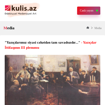
Canlı yayım
Media
Media
"Yazıçılarımız siyasi cəhətdən tam savadsızdır..."
- Yazıçılar
İttifaqının III plenumu