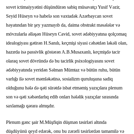
sovet ictimaiyyətini düşündürən sabiq müsavatçı Yusif Vəzir,
Seyid Hüseyn və habelə son vaxtadək Azərbaycan sovet
həyatından bir şey yazmayıb da, daima obstrakt məsələlər və
mövzularla əlləşən Hüseyn Cavid, sovet ədəbiyyatına qolçomaq
idealogiyası gətirən H.Sanılı, keçmişi siyasi cəhətdən ləkəli olan,
hazırda isə passivlik göstərən A.B.Musaxanlı, keçmişdə tacir
olaraq sovet dövründə də bu tacirlik psixologiyasını sovet
ədəbiyyatında yeridən Səlman Mümtaz və bütün ruhu, bütün
varlığı ilə sovet məmləkətinə, sosializm quruluşuna sadiq
olduğunu hələ də qəti sürətdə isbat etməmiş yazıçılara plenum
son və qəti xəbərdarlıq edib onları hələlik yazıçılar sırasında
saxlamağı qərara almışdır.
Plenum gənc şair M.Müşfiqin düşmən təsirləri altında
düşdüyünü qeyd edərək, onu bu zərərli təsirlərdən tamamilə və