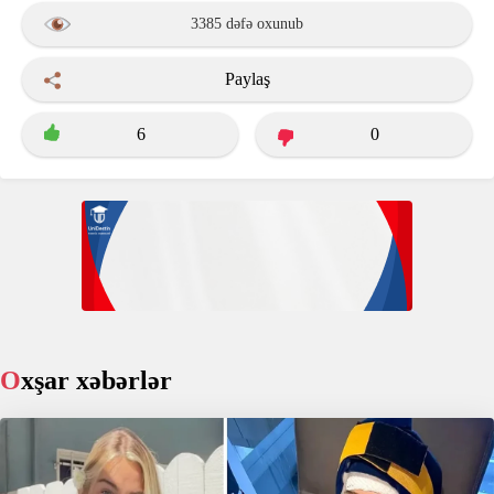
3385 dəfə oxunub
Paylaş
6
0
Oxşar xəbərlər