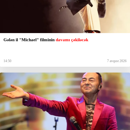
Gələn il "Michael" filminin
davamı çəkiləcək
14:50
7 avqust 2026