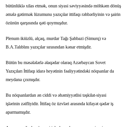
bütünlüklə xilas etmək, onun siyasi səviyyəsində möhkəm dönüş
əmələ gətirmək lüzumunu yazıçılar ittifaqı rəhbərliyinin və şairin
özünün qarşısında qəti qoymuşdur.
Plenum ikiüzlü, alçaq, murdar Tağı Şahbazi (Simurq) və
B.A.Talıblını yazıçılar sırasından kənar etmişdir.
Bütün bu məsələlərlə əlaqədar olaraq Azərbaycan Sovet
Yazıçıları İttifaqı idarə heyətinin fəaliyyətindəki nöqsanlar da
meydana çıxmışdır.
Bu nöqsanlardan ən ciddi və əhəmiyyətlisi təşkilat-siyasi
işlərinin zəifliyidir. İttifaq öz üzvləri arasında kifayət qədər iş
aparmamışdır.