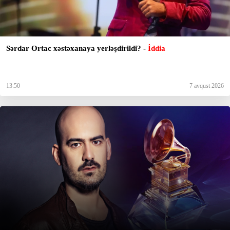
Sərdar Ortac xəstəxanaya yerləşdirildi? -
İddia
13:50
7 avqust 2026