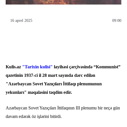
16 aprel 2025
09:00
Kulis.az
"Tarixin kulisi"
layihəsi çərçivəsində “Kommunist”
qəzetinin 1937-ci il 28 mart sayında dərc edilən
"Azərbaycan Sovet Yazıçıları İttifaqı plenumunun
yekunları" məqaləsini təqdim edir.
Azərbaycan Sovet Yazıçıları İttifaqının III plenumu bir neçə gün
davam edərək öz işlərini bitirdi.