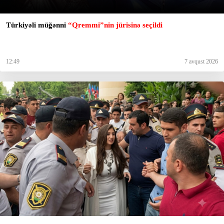
Türkiyəli müğənni
“Qremmi”nin jürisinə seçildi
12:49
7 avqust 2026