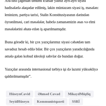
Ara-sıra çağırılan ümumi iclaslar yalnız ayrı-ayrı siyasi
hadisələrlə əlaqədar edilmiş, lakin müntəzəm siyasi iş, məsələn:
leninizm, partiya tarixi, Stalin Konstitusiyasının dərindən
öyrənilməsi, cari məsələlər, habelə zəmanəmizin əsas və elmi
məsələlərini əhatə edən iş aparılmamışdır.
Buna görədir ki, bir çox yazıçılarımız siyasi cəhətdən tam
savadsız hesab edilə bilər. Bir çox yazıçıların yaradıcılığında
əmələ gələn kobud ideoloji səhvlər də bundan doğur.
Yazıçılar arasında internasional tərbiyə işi də lazımi yüksəkliyə
qaldırılmamışdır”.
HüseynCavid
Əhməd Cavad
MikayılMüşfiq
SeyidHüseyn
Kommunistqəzeti
SSRİ