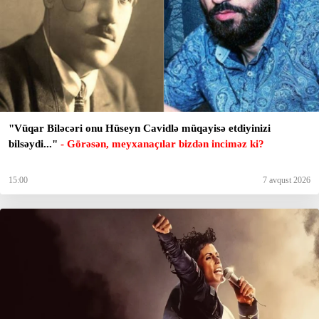
"Vüqar Biləcəri onu Hüseyn Cavidlə müqayisə etdiyinizi
bilsəydi..."
- Görəsən, meyxanaçılar bizdən inciməz ki?
15:00
7 avqust 2026