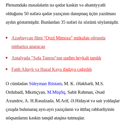
Plenumdakı məsələlərin nə qədər kəskin və əhəmiyyətli
olduğunu 50 nəfərə qədər yazıçının danışmaq üçün yazılması
aydın göstərmişdir. Bunlardan 35 nəfəri öz sözünü söyləmişdir.
Azərbaycan filmi
“Qızıl Mimoza” mükafatı
uğrunda
mübarizə aparacaq
Antalyada "Şəfa Tanrısı"nın
qədim heykəli tapıldı
Fatih Altaylı və Hazal Kaya
ifadəyə çağırıldı
O cümlədən
Süleyman Rüstəm
, M. K. Ələkbərli, M.S.
Ordubadi, Mkırtıçyan,
M.Müşfiq
, Sabit Rəhman, Əsəd
Axundov, A. H.Rəsulzadə, M.Arif, Ə.Hidayət və sair yoldaşlar
çıxışda bulunaraq ayrı-ayrı yazıçıların və ittifaq rəhbərliyinin
nöqsanlarını kəskin tənqid atəşinə tutmuşlar.