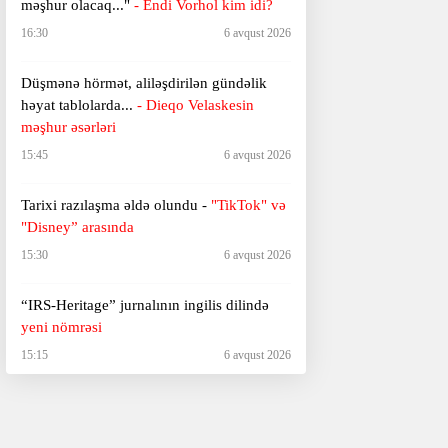
məşhur olacaq..."
- Endi Vorhol kim idi?
16:30
6 avqust 2026
Düşmənə hörmət, aliləşdirilən gündəlik
həyat tablolarda...
-
Dieqo Velaskesin
məşhur əsərləri
15:45
6 avqust 2026
Tarixi razılaşma əldə olundu -
"TikTok" və
"Disney” arasında
15:30
6 avqust 2026
“IRS-Heritage” jurnalının ingilis dilində
yeni nömrəsi
15:15
6 avqust 2026
"Deyirlər: dərdi-eşqin adəm öldürməz,
dürüstdür bu..."
- Xurşidbanu Natəvanın