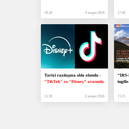
18:20
6 avqust 2026
17:40
Tarixi razılaşma əldə olundu -
“IRS-
"TikTok" və "Disney” arasında
ingili
15:30
6 avqust 2026
15:15