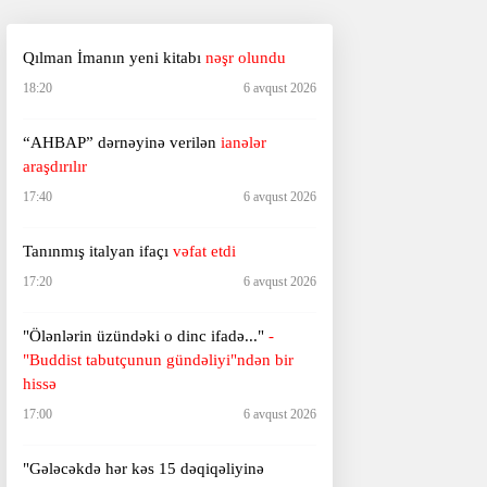
Qılman İmanın yeni kitabı
nəşr olundu
18:20
6 avqust 2026
“AHBAP” dərnəyinə verilən
ianələr
araşdırılır
17:40
6 avqust 2026
Tanınmış italyan ifaçı
vəfat etdi
17:20
6 avqust 2026
"Ölənlərin üzündəki o dinc ifadə..."
-
"Buddist tabutçunun gündəliyi"ndən bir
hissə
17:00
6 avqust 2026
"Gələcəkdə hər kəs 15 dəqiqəliyinə