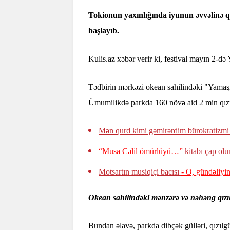
Tokionun yaxınlığında iyunun əvvəlinə qə
başlayıb.
Kulis.az xəbər verir ki, festival mayın 2-d
Tədbirin mərkəzi okean sahilindəki "Yamaşi
Ümumilikdə parkda 160 növə aid 2 min qızı
Mən qurd kimi gəmirərdim bürokratizm
“Musa Cəlil ömürlüyü…”
kitabı çap ol
Motsartın musiqiçi bacısı
- O, gündəliyi
Okean sahilindəki mənzərə və nəhəng qızıl
Bundan əlavə, parkda dibçək gülləri, qızıl