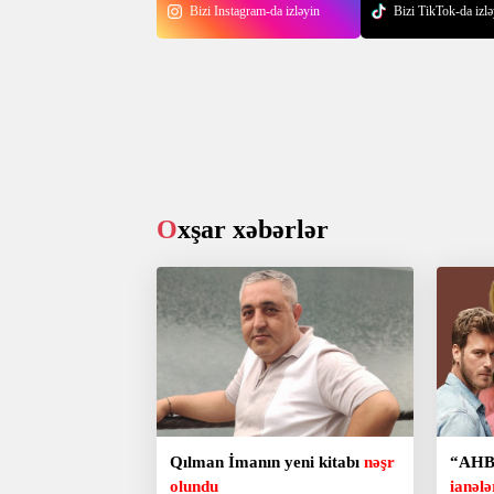
Bizi Instagram-da izləyin
Bizi TikTok-da izlə
Oxşar xəbərlər
Qılman İmanın yeni kitabı
nəşr
“AHBA
olundu
ianələ