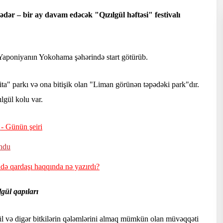
dər – bir ay davam edəcək "Qızılgül həftəsi" festivalı
ə Yaponiyanın Yokohama şəhərində start götürüb.
ta" parkı və ona bitişik olan "Liman görünən təpədəki park"dır.
lgül kolu var.
i
- Günün şeiri
undu
ndə qardaşı haqqında nə yazırdı?
gül qapıları
gül və digər bitkilərin qələmlərini almaq mümkün olan müvəqqəti