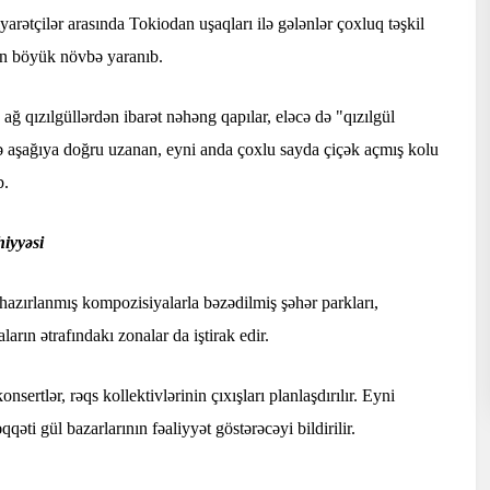
iyarətçilər arasında Tokiodan uşaqları ilə gələnlər çoxluq təşkil
çün böyük növbə yaranıb.
 qızılgüllərdən ibarət nəhəng qapılar, eləcə də "qızılgül
və aşağıya doğru uzanan, eyni anda çoxlu sayda çiçək açmış kolu
b.
iyyəsi
 hazırlanmış kompozisiyalarla bəzədilmiş şəhər parkları,
ların ətrafındakı zonalar da iştirak edir.
ertlər, rəqs kollektivlərinin çıxışları planlaşdırılır. Eyni
ti gül bazarlarının fəaliyyət göstərəcəyi bildirilir.