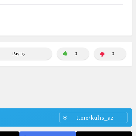
Paylaş
0
0
t.me/kulis_az