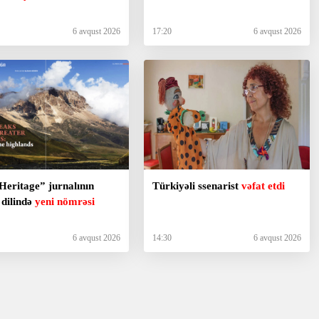
6 avqust 2026
17:20
6 avqust 2026
Heritage” jurnalının
Türkiyəli ssenarist
vəfat etdi
s dilində
yeni nömrəsi
6 avqust 2026
14:30
6 avqust 2026