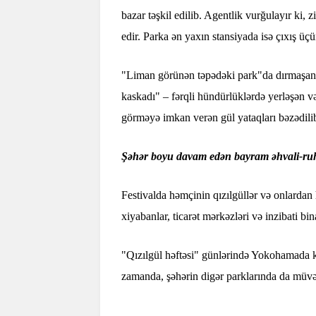
bazar təşkil edilib. Agentlik vurğulayır ki, z
edir. Parka ən yaxın stansiyada isə çıxış ü
"Liman görünən təpədəki park"da dırmaşan ağ
kaskadı" – fərqli hündürlüklərdə yerləşən 
görməyə imkan verən gül yataqları bəzədili
Şəhər boyu davam edən bayram əhvali-ruh
Festivalda həmçinin qızılgüllər və onlardan
xiyabanlar, ticarət mərkəzləri və inzibati bina
"Qızılgül həftəsi" günlərində Yokohamada kons
zamanda, şəhərin digər parklarında da müvəqqə