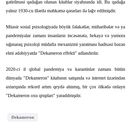
gətirilməsi qadağan olunan kitablar siyahısında idi. Bu qadağa
yalnız 1930-cu illərdə məhkəmə qərarları ilə ləğv edilmişdir.
Müasir sosial psixologiyada böyük fəlakətlər, müharibələr və ya
pandemiyalar zamanı insanların incəsənətə, hekayə və yumora
sığınaraq psixoloji müdafiə mexanizmi yaratması hadisəsi bəzən
elmi ədəbiyyatda "Dekameron effekti" adlandırılır.
2020-ci il qlobal pandemiya və karantinlər zamanı bütün
dünyada "Dekameron" kitabının satışında və internet üzərindən
axtarışında rekord artım qeydə alınmış, bir çox ölkədə onlayn
"Dekameron oxu qrupları" yaradılmışdır.
Dekameron