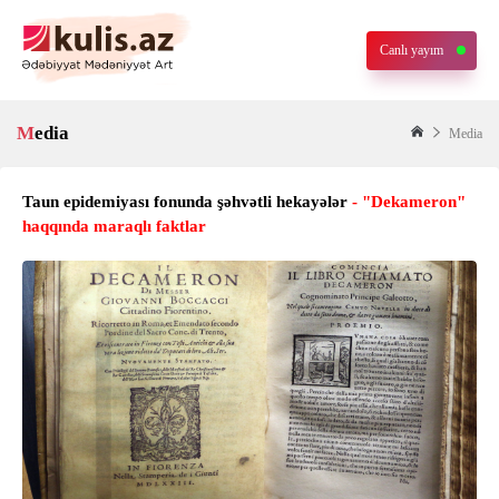
Canlı yayım
Media
Media
Taun epidemiyası fonunda şəhvətli hekayələr
- "Dekameron"
haqqında maraqlı faktlar