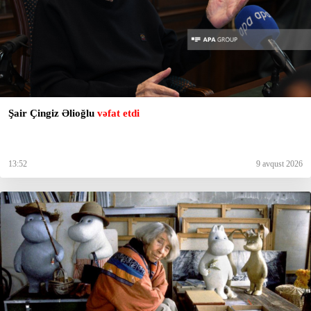
Şair Çingiz Əlioğlu
vəfat etdi
13:52
9 avqust 2026