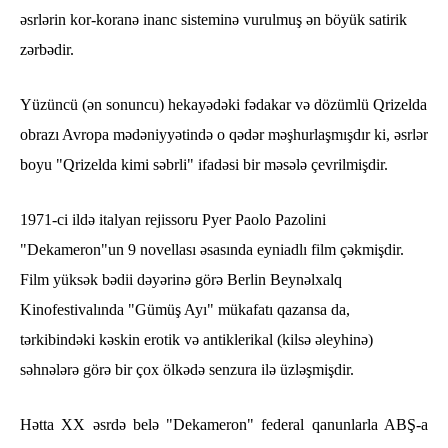
əsrlərin kor-koranə inanc sisteminə vurulmuş ən böyük satirik
zərbədir.
Yüzüncü (ən sonuncu) hekayədəki fədakar və dözümlü Qrizelda
obrazı Avropa mədəniyyətində o qədər məşhurlaşmışdır ki, əsrlər
boyu "Qrizelda kimi səbrli" ifadəsi bir məsələ çevrilmişdir.
1971-ci ildə italyan rejissoru Pyer Paolo Pazolini
"Dekameron"un 9 novellası əsasında eyniadlı film çəkmişdir.
Film yüksək bədii dəyərinə görə Berlin Beynəlxalq
Kinofestivalında "Gümüş Ayı" mükafatı qazansa da,
tərkibindəki kəskin erotik və antiklerikal (kilsə əleyhinə)
səhnələrə görə bir çox ölkədə senzura ilə üzləşmişdir.
Hətta XX əsrdə belə "Dekameron" federal qanunlarla ABŞ-a