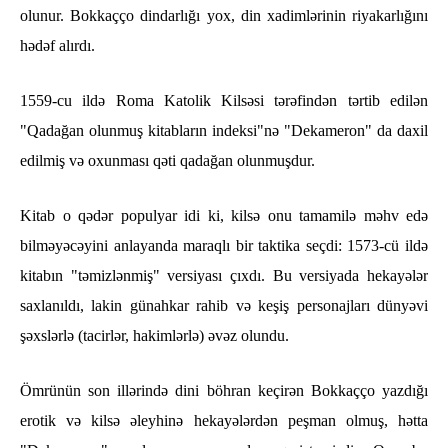
olunur. Bokkaçço dindarlığı yox, din xadimlərinin riyakarlığını
hədəf alırdı.
1559-cu ildə Roma Katolik Kilsəsi tərəfindən tərtib edilən
"Qadağan olunmuş kitabların indeksi"nə "Dekameron" da daxil
edilmiş və oxunması qəti qadağan olunmuşdur.
Kitab o qədər populyar idi ki, kilsə onu tamamilə məhv edə
bilməyəcəyini anlayanda maraqlı bir taktika seçdi: 1573-cü ildə
kitabın "təmizlənmiş" versiyası çıxdı. Bu versiyada hekayələr
saxlanıldı, lakin günahkar rahib və keşiş personajları dünyəvi
şəxslərlə (tacirlər, hakimlərlə) əvəz olundu.
Ömrünün son illərində dini böhran keçirən Bokkaçço yazdığı
erotik və kilsə əleyhinə hekayələrdən peşman olmuş, hətta