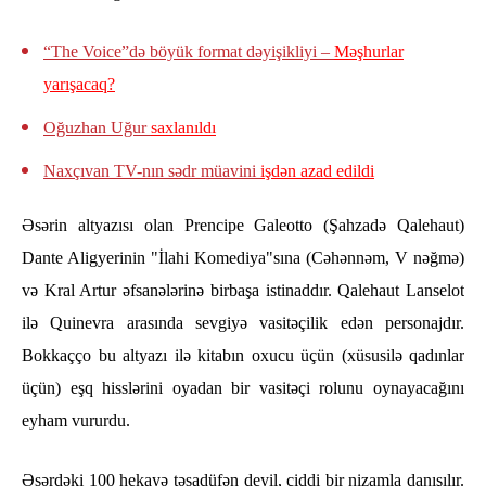
“The Voice”də böyük format dəyişikliyi –
Məşhurlar
yarışacaq?
Oğuzhan Uğur
saxlanıldı
Naxçıvan TV-nın sədr müavini
işdən azad edildi
Əsərin altyazısı olan Prencipe Galeotto (Şahzadə Qalehaut)
Dante Aligyerinin "İlahi Komediya"sına (Cəhənnəm, V nəğmə)
və Kral Artur əfsanələrinə birbaşa istinaddır. Qalehaut Lanselot
ilə Quinevra arasında sevgiyə vasitəçilik edən personajdır.
Bokkaçço bu altyazı ilə kitabın oxucu üçün (xüsusilə qadınlar
üçün) eşq hisslərini oyadan bir vasitəçi rolunu oynayacağını
eyham vururdu.
Əsərdəki 100 hekayə təsadüfən deyil, ciddi bir nizamla danışılır.