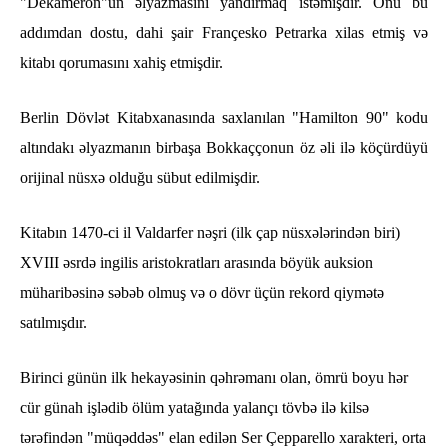
"Dekameron"un əlyazmasını yandırmaq istəmişdir. Onu bu
addımdan dostu, dahi şair Françesko Petrarka xilas etmiş və
kitabı qorumasını xahiş etmişdir.
Berlin Dövlət Kitabxanasında saxlanılan "Hamilton 90" kodu
altındakı əlyazmanın birbaşa Bokkaççonun öz əli ilə köçürdüyü
orijinal nüsxə olduğu sübut edilmişdir.
Kitabın 1470-ci il Valdarfer nəşri (ilk çap nüsxələrindən biri)
XVIII əsrdə ingilis aristokratları arasında böyük auksion
müharibəsinə səbəb olmuş və o dövr üçün rekord qiymətə
satılmışdır.
Birinci günün ilk hekayəsinin qəhrəmanı olan, ömrü boyu hər
cür günah işlədib ölüm yatağında yalançı tövbə ilə kilsə
tərəfindən "müqəddəs" elan edilən Ser Çepparello xarakteri, orta