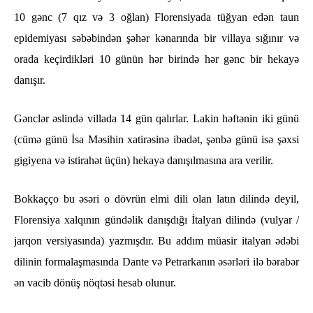
10 gənc (7 qız və 3 oğlan) Florensiyada tüğyan edən taun
epidemiyası səbəbindən şəhər kənarında bir villaya sığınır və
orada keçirdikləri 10 günün hər birində hər gənc bir hekayə
danışır.
Gənclər əslində villada 14 gün qalırlar. Lakin həftənin iki günü
(cümə günü İsa Məsihin xatirəsinə ibadət, şənbə günü isə şəxsi
gigiyena və istirahət üçün) hekayə danışılmasına ara verilir.
Bokkaçço bu əsəri o dövrün elmi dili olan latın dilində deyil,
Florensiya xalqının gündəlik danışdığı İtalyan dilində (vulyar /
jarqon versiyasında) yazmışdır. Bu addım müasir italyan ədəbi
dilinin formalaşmasında Dante və Petrarkanın əsərləri ilə bərabər
ən vacib dönüş nöqtəsi hesab olunur.