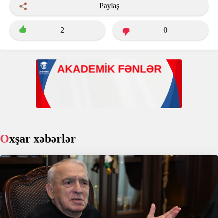
Paylaş
2
0
Oxşar xəbərlər