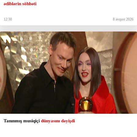
ədiblərin söhbəti
12:30
8 avqust 2026
Tanınmış musiqiçi
dünyasını dəyişdi