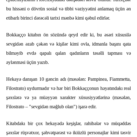
bu hissəni o dövrün sosial və tibbi vəziyyətini anlamaq üçün ən
etibarlı birinci dərəcəli tarixi mənbə kimi qəbul edirlər.
Bokkaçço kitabın ön sözündə qeyd edir ki, bu əsəri xüsusilə
sevgidən əzab çəkən və kişilər kimi ovla, idmanla başını qata
bilməyib evdə qapalı qalan qadınların təsəlli tapması və
əylənməsi üçün yazıb.
Hekayə danışan 10 gəncin adı (məsələn: Pampinea, Fiammetta,
Filostrato) uydurmadır və hər biri Bokkaççonun həyatındakı real
şəxslərə və ya müəyyən xarakter xüsusiyyətlərinə (məsələn,
Filostrato – "sevgidən məğlub olan") işarə edir.
Kitabdakı bir çox hekayədə keşişlər, rahibələr və müqəddəs
şəxslər rüşvətxor, şəhvətpərəst və ikiüzlü personajlar kimi təsvir