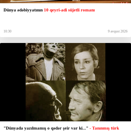
Dünya ədəbiyyatının
10 qeyri-adi süjetli romanı
10:30
9 avqust 2026
"Dünyada yazılmamış o qədər şeir var ki..."
- Tanınmış türk