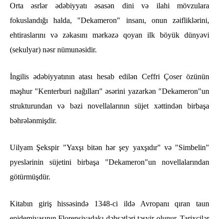
Orta əsrlər ədəbiyyatı əsasən dini və ilahi mövzulara
fokuslandığı halda, "Dekameron" insanı, onun zəifliklərini,
ehtiraslarını və zəkasını mərkəzə qoyan ilk böyük dünyəvi
(sekulyar) nəsr nümunəsidir.
İngilis ədəbiyyatının atası hesab edilən Ceffri Çoser özünün
məşhur "Kenterburi nağılları" əsərini yazarkən "Dekameron"un
strukturundan və bəzi novellalarının süjet xəttindən birbaşa
bəhrələnmişdir.
Uilyam Şekspir "Yaxşı bitən hər şey yaxşıdır" və "Simbelin"
pyeslərinin süjetini birbaşa "Dekameron"un novellalarından
götürmüşdür.
Kitabın giriş hissəsində 1348-ci ildə Avropanı qıran taun
epidemiyasının Florensiyadakı dəhşətləri təsvir olunur. Tarixçilər