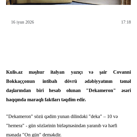
16 iyun 2026
17:18
Kulis.az məşhur italyan yazıçı və şair Covanni
Bokkaççonun intibah dövrü ədəbiyyatının təməl
daşlarından biri hesab olunan "Dekameron" əsəri
haqqında maraqlı faktları təqdim edir.
"Dekameron" sözü qədim yunan dilindəki "deka" – 10 və
"hemera" - gün sözlərinin birləşməsindən yaranıb və hərfi
mənada "On gün" deməkdir.