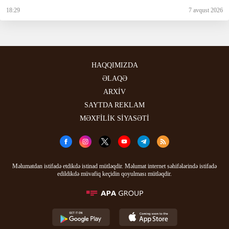
18:29
7 avqust 2026
HAQQIMIZDA
ƏLAQƏ
ARXİV
SAYTDA REKLAM
MƏXFİLİK SİYASƏTİ
Məlumatdan istifadə etdikdə istinad mütləqdir. Məlumat internet səhifələrində istifadə
edildikdə müvafiq keçidin qoyulması mütləqdir.