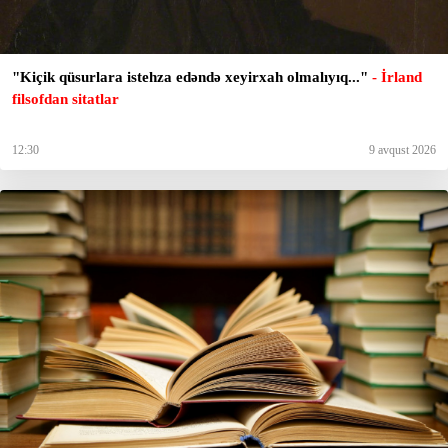
"Kiçik qüsurlara istehza edəndə xeyirxah olmalıyıq..."
- İrland
filsofdan sitatlar
12:30
9 avqust 2026