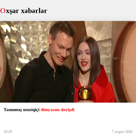
Oxşar xəbərlər
Tanınmış musiqiçi
dünyasını dəyişdi
18:29
7 avqust 2026