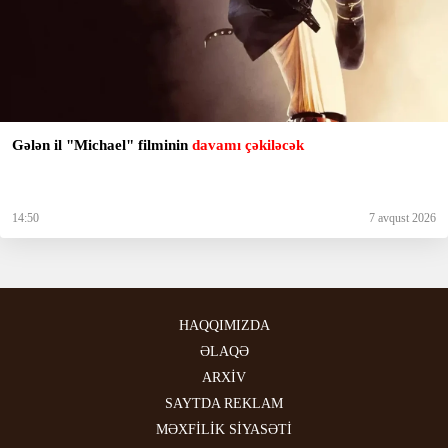
Gələn il "Michael" filminin
davamı çəkiləcək
14:50
7 avqust 2026
HAQQIMIZDA
ƏLAQƏ
ARXİV
SAYTDA REKLAM
MƏXFİLİK SİYASƏTİ