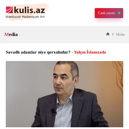
Canlı yayım
Media
Media
Savadlı adamlar niyə qorxuludur?
- Yalçın İslamzadə