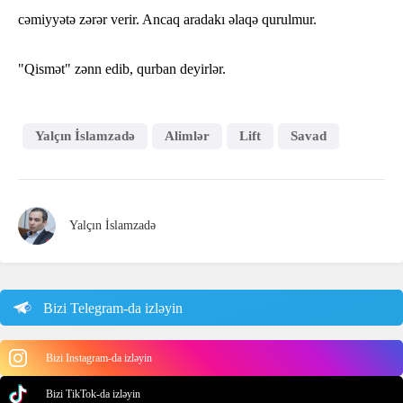
cəmiyyətə zərər verir. Ancaq aradakı əlaqə qurulmur.
"Qismət" zənn edib, qurban deyirlər.
Yalçın İslamzadə
Alimlər
Lift
Savad
Yalçın İslamzadə
Bizi Telegram-da izləyin
Bizi Instagram-da izləyin
Bizi TikTok-da izləyin