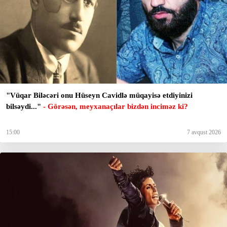
"Vüqar Biləcəri onu Hüseyn Cavidlə müqayisə etdiyinizi
bilsəydi..."
- Görəsən, meyxanaçılar bizdən inciməz ki?
15:00
7 avqust 2026