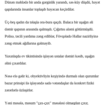
Dünən məhlədə bir anda gərginlik yarandı, səs-küy düşdü, həyət
qapılarında insanlar toplaşıb həyəcan keçirdilər.
Üç-beş qadın da təlaşla ora-bura qaçdı. Balaca bir uşağın əli
dəmir qapının arasında qalmışdı. Çığırtısı aləmi götürmüşdü.
Polisə, təcili yardıma zəng ediblər, Fövqəladə Hallar nazirliyinə
zəng etmək ağıllarına gəlməyib.
Yaxınlıqda ev tikintisində işləyən ustalar dəmiri kəsib, uşağın
əlini çıxardılar.
Nəsə elə gəlir ki, obyektivliyin keşiyində durmalı olan qurumlar
bazar prinsipi ilə işləyəndə sadə vətəndaşlar da konkret fiziki
zərərlərlə üzləşirlər.
Yəni məsələ, məsum "çax-çux" məsələsi olmaqdan çıxır,