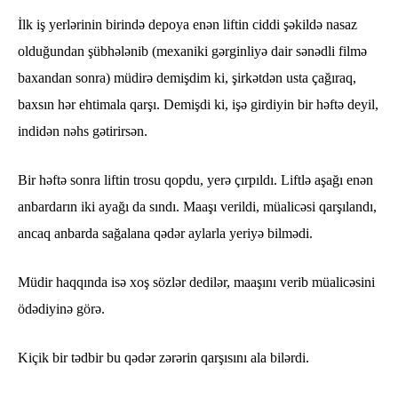
İlk iş yerlərinin birində depoya enən liftin ciddi şəkildə nasaz
olduğundan şübhələnib (mexaniki gərginliyə dair sənədli filmə
baxandan sonra) müdirə demişdim ki, şirkətdən usta çağıraq,
baxsın hər ehtimala qarşı. Demişdi ki, işə girdiyin bir həftə deyil,
indidən nəhs gətirirsən.
Bir həftə sonra liftin trosu qopdu, yerə çırpıldı. Liftlə aşağı enən
anbardarın iki ayağı da sındı. Maaşı verildi, müalicəsi qarşılandı,
ancaq anbarda sağalana qədər aylarla yeriyə bilmədi.
Müdir haqqında isə xoş sözlər dedilər, maaşını verib müalicəsini
ödədiyinə görə.
Kiçik bir tədbir bu qədər zərərin qarşısını ala bilərdi.