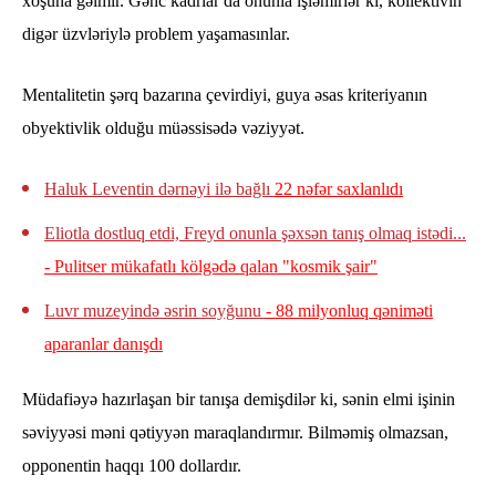
xoşuna gəlmir. Gənc kadrlar da onunla işləmirlər ki, kollektivin
digər üzvləriylə problem yaşamasınlar.
Mentalitetin şərq bazarına çevirdiyi, guya əsas kriteriyanın
obyektivlik olduğu müəssisədə vəziyyət.
Haluk Leventin dərnəyi ilə bağlı
22 nəfər saxlanlıdı
Eliotla dostluq etdi, Freyd onunla şəxsən tanış olmaq istədi...
- Pulitser mükafatlı kölgədə qalan "kosmik şair"
Luvr muzeyində əsrin soyğunu
- 88 milyonluq qəniməti
aparanlar danışdı
Müdafiəyə hazırlaşan bir tanışa demişdilər ki, sənin elmi işinin
səviyyəsi məni qətiyyən maraqlandırmır. Bilməmiş olmazsan,
opponentin haqqı 100 dollardır.