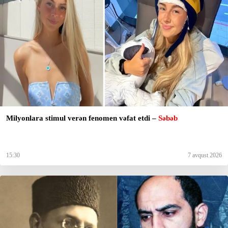
Milyonlara stimul verən fenomen vəfat etdi –
Səbəb
15:30
7 avqust 2026