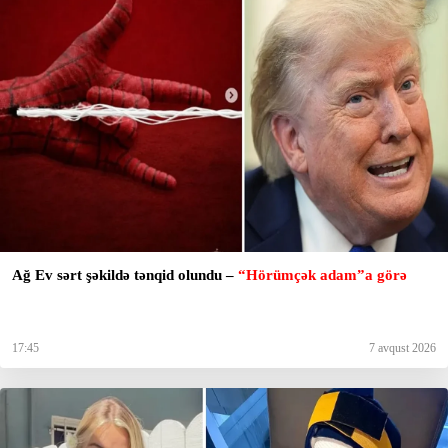
Ağ Ev sərt şəkildə tənqid olundu –
“Hörümçək adam”a görə
17:45
7 avqust 2026