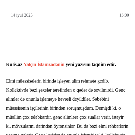
14 iyul 2025
13:00
Kulis.az
Yalçın İslamzadənin
yeni yazısını təqdim edir.
Elmi müəssisələrin birində işləyən alim rəhmətə gedib.
Kollektivdə bəzi şəxslər tərəfindən o qədər də sevilmirdi. Gənc
alimlər də onunla işləməyə həvəsli deyildilər. Səbəbini
müəssisənin işçilərinin birindən soruşmuşdum. Demişdi ki, o
müəllim çox tələbkardır, gənc alimlərə çox suallar verir, istəyir
ki, mövzularını dərindən öyrənsinlər. Bu da bəzi elmi rəhbərlərin