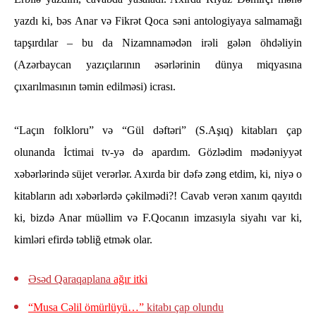
yazdı ki, bəs Anar və Fikrət Qoca səni antologiyaya salmamağı
tapşırdılar – bu da Nizamnamədən irəli gələn öhdəliyin
(Azərbaycan yazıçılarının əsərlərinin dünya miqyasına
çıxarılmasının təmin edilməsi) icrası.
“Laçın folkloru” və “Gül dəftəri” (S.Aşıq) kitabları çap
olunanda İctimai tv-yə də apardım. Gözlədim mədəniyyət
xəbərlərində süjet verərlər. Axırda bir dəfə zəng etdim, ki, niyə o
kitabların adı xəbərlərdə çəkilmədi?! Cavab verən xanım qayıtdı
ki, bizdə Anar müəllim və F.Qocanın imzasıyla siyahı var ki,
kimləri efirdə təbliğ etmək olar.
Əsəd Qaraqaplana
ağır itki
“Musa Cəlil ömürlüyü…”
kitabı çap olundu