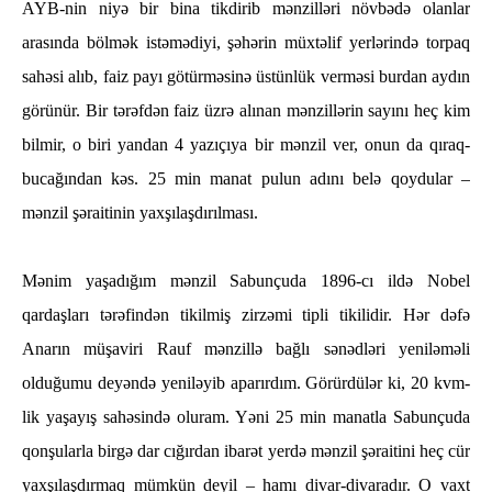
AYB-nin niyə bir bina tikdirib mənzilləri növbədə olanlar
arasında bölmək istəmədiyi, şəhərin müxtəlif yerlərində torpaq
sahəsi alıb, faiz payı götürməsinə üstünlük verməsi burdan aydın
görünür. Bir tərəfdən faiz üzrə alınan mənzillərin sayını heç kim
bilmir, o biri yandan 4 yazıçıya bir mənzil ver, onun da qıraq-
bucağından kəs. 25 min manat pulun adını belə qoydular –
mənzil şəraitinin yaxşılaşdırılması.
Mənim yaşadığım mənzil Sabunçuda 1896-cı ildə Nobel
qardaşları tərəfindən tikilmiş zirzəmi tipli tikilidir. Hər dəfə
Anarın müşaviri Rauf mənzillə bağlı sənədləri yeniləməli
olduğumu deyəndə yeniləyib aparırdım. Görürdülər ki, 20 kvm-
lik yaşayış sahəsində oluram. Yəni 25 min manatla Sabunçuda
qonşularla birgə dar cığırdan ibarət yerdə mənzil şəraitini heç cür
yaxşılaşdırmaq mümkün deyil – hamı divar-divaradır. O vaxt