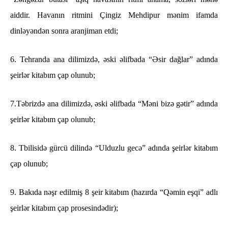
aiddir. Havanın ritmini Çingiz Mehdipur mənim ifamda
dinləyəndən sonra aranjiman etdi;
6. Tehranda ana dilimizdə, əski əlifbada “Əsir dağlar” adında
şeirlər kitabım çap olunub;
7.Təbrizdə ana dilimizdə, əski əlifbada “Məni bizə gətir” adında
şeirlər kitabım çap olunub;
8. Tbilisidə gürcü dilində “Ulduzlu gecə” adında şeirlər kitabım
çap olunub;
9. Bakıda nəşr edilmiş 8 şeir kitabım (hazırda “Qəmin eşqi” adlı
şeirlər kitabım çap prosesindədir);