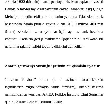
ərzində 1000 (bir min) manat pul toplandı. Mən toplanan vəsaiti
Bakıda o tay-bu tay Azərbaycanın dəyərli sənətkarı aşıq Çingiz
Mehdipura təqdim etdim, o da mənim yanımda Təbrizdəki bank
hesabından həmin pulu o vaxtın kursu ilə (29 milyon 400 min
tümən) zəlzələdən zərər çəkənlər üçün açılmış bank hesabına
köçürdü. Tədbirin gedişi mətbuatda işıqlandırıldı. AYB-dən bir
nəfər maraqlanıb tədbiri təqdir etdiklərini demədilər.
Anarın görməzliyə vurduğu işlərimin bir qisminin siyahısı:
1.“Laçın folkloru” kitabı (6 il ərzində qaçqın-köçkün
laçınlılardan yığıb toplayıb tərtib etmişəm), kitabın hazırda
genişləndirilən versiyası AMEA Folklor İnstitutu Elmi Şurasının
qərarı ilə iknci dəfə çap olunmaqdadı;