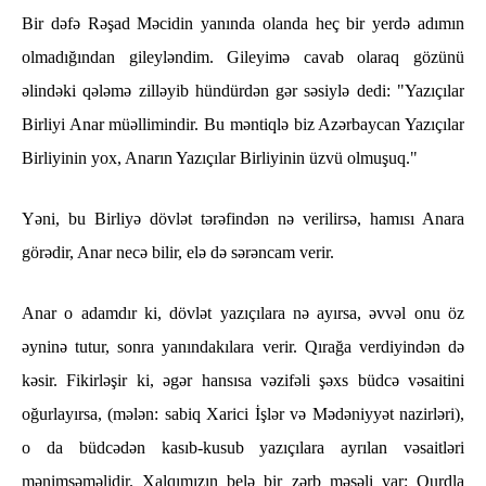
Bir dəfə Rəşad Məcidin yanında olanda heç bir yerdə adımın
olmadığından gileyləndim. Gileyimə cavab olaraq gözünü
əlindəki qələmə zilləyib hündürdən gər səsiylə dedi: "Yazıçılar
Birliyi Anar müəllimindir. Bu məntiqlə biz Azərbaycan Yazıçılar
Birliyinin yox, Anarın Yazıçılar Birliyinin üzvü olmuşuq."
Yəni, bu Birliyə dövlət tərəfindən nə verilirsə, hamısı Anara
görədir, Anar necə bilir, elə də sərəncam verir.
Anar o adamdır ki, dövlət yazıçılara nə ayırsa, əvvəl onu öz
əyninə tutur, sonra yanındakılara verir. Qırağa verdiyindən də
kəsir. Fikirləşir ki, əgər hansısa vəzifəli şəxs büdcə vəsaitini
oğurlayırsa, (mələn: sabiq Xarici İşlər və Mədəniyyət nazirləri),
o da büdcədən kasıb-kusub yazıçılara ayrılan vəsaitləri
mənimsəməlidir. Xalqımızın belə bir zərb məsəli var: Qurdla