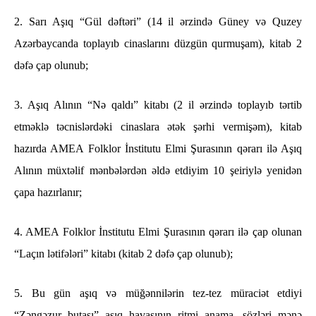
2. Sarı Aşıq “Gül dəftəri” (14 il ərzində Güney və Quzey
Azərbaycanda toplayıb cinaslarını düzgün qurmuşam), kitab 2
dəfə çap olunub;
3. Aşıq Alının “Nə qaldı” kitabı (2 il ərzində toplayıb tərtib
etməklə təcnislərdəki cinaslara ətək şərhi vermişəm), kitab
hazırda AMEA Folklor İnstitutu Elmi Şurasının qərarı ilə Aşıq
Alının müxtəlif mənbələrdən əldə etdiyim 10 şeiriylə yenidən
çapa hazırlanır;
4. AMEA Folklor İnstitutu Elmi Şurasının qərarı ilə çap olunan
“Laçın lətifələri” kitabı (kitab 2 dəfə çap olunub);
5. Bu gün aşıq və müğənnilərin tez-tez müraciət etdiyi
“Zəngəzur butası” aşıq havasının ritmi anama, sözləri mənə