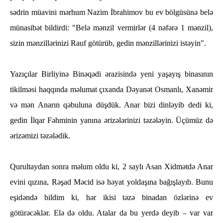
sədrin müavini mərhum Nazim İbrahimov bu ev bölgüsünə belə
münasibət bildirdi: "Belə mənzil vermirlər (4 nəfərə 1 mənzil),
sizin mənzillərinizi Rauf götürüb, gedin mənzillərinizi istəyin".
Yazıçılar Birliyinə Binəqədi ərazisində yeni yaşayış binasının
tikilməsi haqqında məlumat çıxanda Dəyanət Osmanlı, Xanəmir
və mən Anarın qəbuluna düşdük. Anar bizi dinləyib dedi ki,
gedin İlqar Fəhminin yanına ərizələrinizi təzələyin. Üçümüz də
ərizəmizi təzələdik.
Qurultaydan sonra məlum oldu ki, 2 saylı Asan Xidmətdə Anar
evini qızına, Rəşad Məcid isə həyat yoldaşına bağışlayıb. Bunu
eşidəndə bildim ki, hər ikisi təzə binadan özlərinə ev
götürəcəklər. Elə də oldu. Atalar da bu yerdə deyib – var var