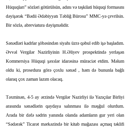
Hüquqları” sözləri götürülsün, adını və təşkilati hüquqi formasını
dəyişərək “Bədii Ədəbiyyatı Təbliğ Bürosu” MMC-yə çevrilsin.
Bir sözlə, abreviatura dəyişməlidir.
Sənədləri kadrlar şöbəsindən siyahı üzrə qəbul edib işə başladım.
Əvvəl Vergilər Nazirliyinin H.Əliyev prospektində yerləşən
Kommersiya Hüquqi şəxslər idarəsinə müraciət etdim. Məlum
oldu ki, prosedura görə çoxlu sənəd , həm də bununla bağlı
olaraq çox zaman lazım olacaq.
Təxminən, 4-5 ay ərzində Vergilər Nazirliyi ilə Yazıçılar Birliyi
arasında sənədlərin qaydaya salınması ilə məşğul olurdum.
Arada bir dəfə sədrin yanında olanda adamların gur yeri olan
“Sədərək” Ticarət mərkəzində bir kitab mağazası açmaq təklifi