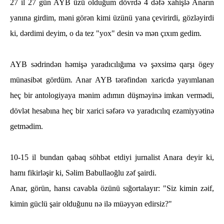
27 il 27 gün AYB üzü olduğum dövrdə 4 dəfə xahişlə Anarın
yanına girdim, məni görən kimi üzünü yana çevirirdi, gözləyirdi
ki, dərdimi deyim, o da tez "yox" desin və mən çıxım gedim.
AYB sədrindən həmişə yaradıcılığıma və şəxsimə qarşı ögey
münasibət gördüm. Anar AYB tərəfindən xaricdə yayımlanan
heç bir antologiyaya mənim adımın düşməyinə imkan vermədi,
dövlət hesabına heç bir xarici səfərə və yaradıcılıq ezamiyyətinə
getmədim.
10-15 il bundan qabaq söhbət etdiyi jurnalist Anara deyir ki,
hamı fikirləşir ki, Səlim Babullaoğlu zəf şairdi.
Anar, görün, hansı cavabla özünü sığortalayır: "Siz kimin zəif,
kimin güclü şair olduğunu nə ilə müəyyən edirsiz?"