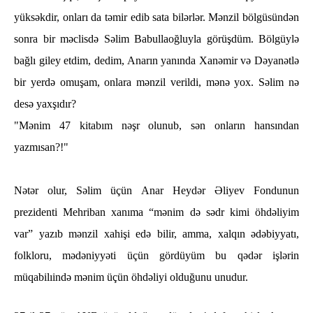
yüksəkdir, onları da təmir edib sata bilərlər. Mənzil bölgüsündən
sonra bir məclisdə Səlim Babullaoğluyla görüşdüm. Bölgüylə
bağlı giley etdim, dedim, Anarın yanında Xanəmir və Dəyanətlə
bir yerdə omuşam, onlara mənzil verildi, mənə yox. Səlim nə
desə yaxşıdır?
"Mənim 47 kitabım nəşr olunub, sən onların hansından
yazmısan?!"
Nətər olur, Səlim üçün Anar Heydər Əliyev Fondunun
prezidenti Mehriban xanıma “mənim də sədr kimi öhdəliyim
var” yazıb mənzil xahişi edə bilir, amma, xalqın ədəbiyyatı,
folkloru, mədəniyyəti üçün gördüyüm bu qədər işlərin
müqabilıində mənim üçün öhdəliyi olduğunu unudur.