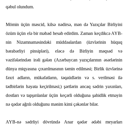
qəbul olundum.
Mömin üçün məscid, kilsə nədirsə, mən də Yazıçılar Birliyini
özüm üçün elə bir məbəd hesab edirdim. Zaman keçdikcə AYB-
nin Nizamnaməsindəki müddəalardan (üzvlərinin hüquq
bərabərliyi pinsipləri), eləcə də Birliyin məqsəd və
vəzifələrindən irəli gələn (Azərbaycan yazıçılarının əsərlərinin
dünya miqyasına çıxarılmasının təmin edilməsi; Birlik üzvlərinə
fəxri adların, mükafatların, təqaüdlərin və s. verilməsi ilə
tədbirlərin həyata keçirilməsi;) şərtlərin ancaq sədrin yaxınları,
dostları və tapşırılanlar üçün keçərli olduğuna şahidlik etməyin
nə qədər ağrılı olduğunu mənim kimi çəkənlər bilər.
AYB-nə sədrliyi dövründə Anar qədər ədəbi meyarları