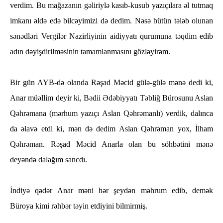
verdim. Bu mağazanın gəliriylə kasıb-kusub yazıçılara əl tutmaq
imkanı əldə edə bilcəyimizi də dedim. Nəsə bütün tələb olunan
sənədləri Vergilər Nazirliyinin aidiyyatı qurumuna təqdim edib
adın dəyişdirilməsinin tamamlanmasını gözləyirəm.
Bir gün AYB-də olanda Rəşad Məcid gülə-gülə mənə dedi ki,
Anar müəllim deyir ki, Bədii Ədəbiyyatı Təbliğ Bürosunu Aslan
Qəhrəmana (mərhum yazıçı Aslan Qəhrəmanlı) verdik, dalınca
da əlavə etdi ki, mən də dedim Aslan Qəhrəman yox, İlham
Qəhrəman. Rəşad Məcid Anarla olan bu söhbətini mənə
deyəndə dalağım sancdı.
İndiyə qədər Anar məni hər şeydən məhrum edib, demək
Büroya kimi rəhbər təyin etdiyini bilmirmiş.