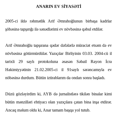
ANARIN EV SİYASƏTİ
2005-ci ildə rəhmətlik Arif Əmrahoğlunun birbaşa kadrlar
şöbəsinə tapşırığı ilə sənədlərimi ev növbəsinə qəbul etdilər.
Arif Əmrahoğlu tapşırana qədər dəfələrlə müraciət etsəm də ev
növbəsinə götürmürdülər. Yazıçılar Birliyinin 03.03. 2004-cü il
tarixli 29 saylı protokoluna əsasən Səbail Rayon İcra
Hakimiyyətinin 21.02.2005-ci il 91saylı sərəncamıyla ev
nöbəsinə durdum. Bütün iztirablarım da ondan sonra başladı.
Düzü gözləyirdim ki, AYB də jurnalistlərə tikilən binalar kimi
bütün mənzilləri ehtiyacı olan yazıçılara çatan bina inşa etdirər.
Ancaq məlum oldu ki, Anar tamam başqa yol tutub.