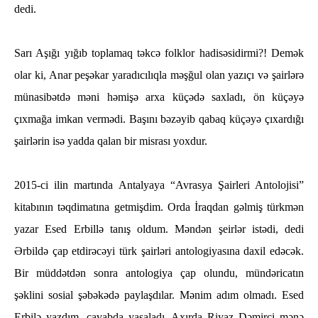
dedi.
Sarı Aşığı yığıb toplamaq təkcə folklor hadisəsidirmi?! Demək
olar ki, Anar peşəkar yaradıcılıqla məşğul olan yazıçı və şairlərə
münasibətdə məni həmişə arxa küçədə saxladı, ön küçəyə
çıxmağa imkan vermədi. Başını bəzəyib qabaq küçəyə çıxardığı
şairlərin isə yadda qalan bir misrası yoxdur.
2015-ci ilin martında Antalyaya “Avrasya Şairleri Antolojisi”
kitabının təqdimatına getmişdim. Orda İraqdan gəlmiş türkmən
yazar Esed Erbillə tanış oldum. Məndən şeirlər istədi, dedi
Ərbildə çap etdirəcəyi türk şairləri antologiyasına daxil edəcək.
Bir müddətdən sonra antologiya çap olundu, mündəricatın
şəklini sosial şəbəkədə paylaşdılar. Mənim adım olmadı. Esed
Erbilə yazdım, cavabda yasaladı. Axırda Riyaz Dəmirçi mənə