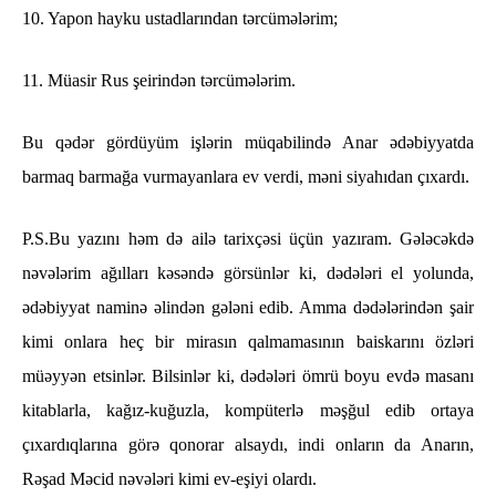
10. Yapon hayku ustadlarından tərcümələrim;
11. Müasir Rus şeirindən tərcümələrim.
Bu qədər gördüyüm işlərin müqabilində Anar ədəbiyyatda
barmaq barmağa vurmayanlara ev verdi, məni siyahıdan çıxardı.
P.S.Bu yazını həm də ailə tarixçəsi üçün yazıram. Gələcəkdə
nəvələrim ağılları kəsəndə görsünlər ki, dədələri el yolunda,
ədəbiyyat naminə əlindən gələni edib. Amma dədələrindən şair
kimi onlara heç bir mirasın qalmamasının baiskarını özləri
müəyyən etsinlər. Bilsinlər ki, dədələri ömrü boyu evdə masanı
kitablarla, kağız-kuğuzla, kompüterlə məşğul edib ortaya
çıxardıqlarına görə qonorar alsaydı, indi onların da Anarın,
Rəşad Məcid nəvələri kimi ev-eşiyi olardı.