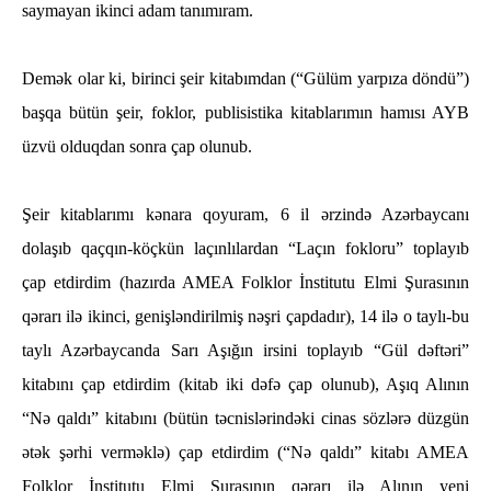
saymayan ikinci adam tanımıram.
Demək olar ki, birinci şeir kitabımdan (“Gülüm yarpıza döndü”)
başqa bütün şeir, foklor, publisistika kitablarımın hamısı AYB
üzvü olduqdan sonra çap olunub.
Şeir kitablarımı kənara qoyuram, 6 il ərzində Azərbaycanı
dolaşıb qaçqın-köçkün laçınlılardan “Laçın fokloru” toplayıb
çap etdirdim (hazırda AMEA Folklor İnstitutu Elmi Şurasının
qərarı ilə ikinci, genişləndirilmiş nəşri çapdadır), 14 ilə o taylı-bu
taylı Azərbaycanda Sarı Aşığın irsini toplayıb “Gül dəftəri”
kitabını çap etdirdim (kitab iki dəfə çap olunub), Aşıq Alının
“Nə qaldı” kitabını (bütün təcnislərindəki cinas sözlərə düzgün
ətək şərhi verməklə) çap etdirdim (“Nə qaldı” kitabı AMEA
Folklor İnstitutu Elmi Şurasının qərarı ilə Alının yeni