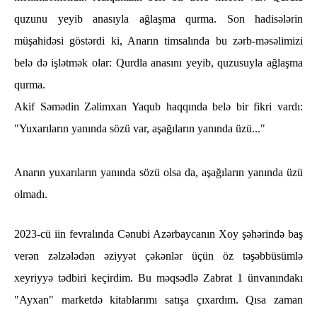
quzunu yeyib anasıyla ağlaşma qurma. Son hadisələrin
müşahidəsi göstərdi ki, Anarın timsalında bu zərb-məsəlimizi
belə də işlətmək olar: Qurdla anasını yeyib, quzusuyla ağlaşma
qurma.
Akif Səmədin Zəlimxan Yaqub haqqında belə bir fikri vardı:
"Yuxarıların yanında sözü var, aşağıların yanında üzü..."
Anarın yuxarıların yanında sözü olsa da, aşağıların yanında üzü
olmadı.
2023-cü iin fevralında Cənubi Azərbaycanın Xoy şəhərində baş
verən zəlzələdən əziyyət çəkənlər üçün öz təşəbbüsümlə
xeyriyyə tədbiri keçirdim. Bu məqsədlə Zabrat 1 ünvanındakı
"Ayxan" marketdə kitablarımı satışa çıxardım. Qısa zaman