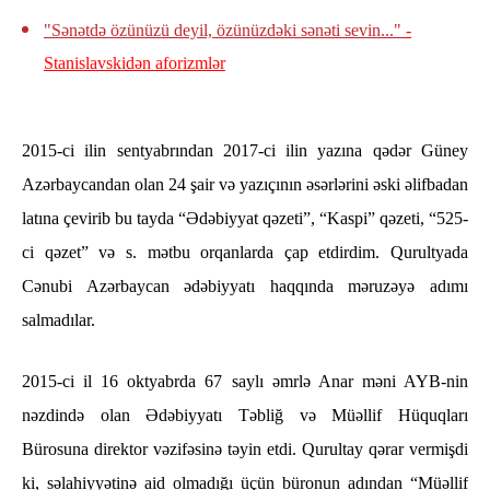
"Sənətdə özünüzü deyil, özünüzdəki sənəti sevin..."
-
Stanislavskidən aforizmlər
2015-ci ilin sentyabrından 2017-ci ilin yazına qədər Güney
Azərbaycandan olan 24 şair və yazıçının əsərlərini əski əlifbadan
latına çevirib bu tayda “Ədəbiyyat qəzeti”, “Kaspi” qəzeti, “525-
ci qəzet” və s. mətbu orqanlarda çap etdirdim. Qurultyada
Cənubi Azərbaycan ədəbiyyatı haqqında məruzəyə adımı
salmadılar.
2015-ci il 16 oktyabrda 67 saylı əmrlə Anar məni AYB-nin
nəzdində olan Ədəbiyyatı Təbliğ və Müəllif Hüquqları
Bürosuna direktor vəzifəsinə təyin etdi. Qurultay qərar vermişdi
ki, səlahiyyətinə aid olmadığı üçün büronun adından “Müəllif