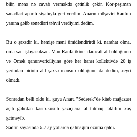
bilir, mənə nə cavab verməkdə çətinlik çəkir. Kor-peşiman
sənədləri aparıb siyahıyla geri verdim. Anarın müşaviri Raufun
yanına gəlib sənədləri təhvil verdiyimi dedim.
Bu o şəxsdir ki, həmişə məni ümidləndirirdi ki, narahat olma,
orda sən işləyəcəksən. Mən Raufa ikinci dərəcəli əlil olduğumu
və Əmək qanunvericiliyinə görə hər hansı kollektivdə 20 iş
yerindən birinin əlil şəxsə mənsub olduğunu da dedim, xeyri
olmadı.
Sonradan bəlli oldu ki, guya Anara "Sədərək"də kitab mağazası
açıb gəlirdən kasıb-kusub yazıçılara əl tutmaq təklifim xoş
getməyib.
Sədrin sayəsində 6-7 ay yollarda qalmağım özümə qaldı.