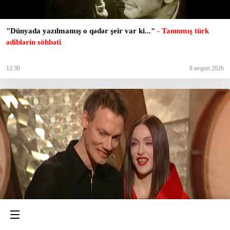
"Dünyada yazılmamış o qədər şeir var ki..."
- Tanınmış türk
ədiblərin söhbəti
12:30
8 avqust 2026