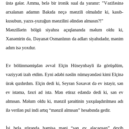
üstə gələr. Amma, belə bir ironik sual da yaranır: "Vəzifəsinə
arxalanan adamın Bakıda neçə mənzili olmalıdır ki, kasıb-
kusubun, yazıx-yuzuğun mənzilini əlindən almasın?!"
Mənzillərin bölgü siyahısı açıqlananda məlum oldu ki,
Xanəmirin də, Dəyanət Osmanlının da adları siyahıdadır, mənim
adım isə yoxdur.
Ev bölünməmişdən əvvəl Elçin Hüseynbəyli ilə görüşdüm,
vəziyyəti izah etdim. Eyni ədəbi nəslin nümayəndəsi kimi Elçinə
ürək qızdırdım. Elçin dedi ki, Seyran Səxavət də ev istəyir, sən
ev istəmə, fəxri ad istə. Mən etiraz edəndə dedi ki, sən ev
almısan. Məlum oldu ki, mənzil şəraitinin yaxşılaşdırılması adı
ilə verilən pul indi artıq “mənzil almısan” hesabında gedir.
İşi belə görəndə həmişə məni “sən ev alacaqsan” deyib