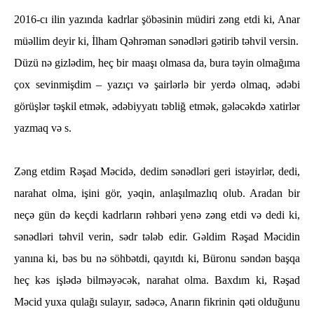
2016-cı ilin yazında kadrlar şöbəsinin müdiri zəng etdi ki, Anar
müəllim deyir ki, İlham Qəhrəman sənədləri gətirib təhvil versin.
Düzü nə gizlədim, heç bir maaşı olmasa da, bura təyin olmağıma
çox sevinmişdim – yazıçı və şairlərlə bir yerdə olmaq, ədəbi
görüşlər təşkil etmək, ədəbiyyatı təbliğ etmək, gələcəkdə xatirlər
yazmaq və s.
Zəng etdim Rəşad Məcidə, dedim sənədləri geri istəyirlər, dedi,
narahat olma, işini gör, yəqin, anlaşılmazlıq olub. Aradan bir
neçə gün də keçdi kadrların rəhbəri yenə zəng etdi və dedi ki,
sənədləri təhvil verin, sədr tələb edir. Gəldim Rəşad Məcidin
yanına ki, bəs bu nə söhbətdi, qayıtdı ki, Büronu səndən başqa
heç kəs işlədə bilməyəcək, narahat olma. Baxdım ki, Rəşad
Məcid yuxa qulağı sulayır, sadəcə, Anarın fikrinin qəti olduğunu