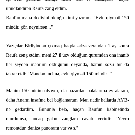
ümidləndirən Raufa zəng etdim.
Raufun mənə dediyini olduğu kimi yazıram: "Evin qiyməti 150
mindir, gör, neynirsən..."
Yazıçılar Birliyindən çıxmaq haqda ərizə verəndən 1 ay sonra
Raufa zəng etdim, məni 27 il üzv olduğum qurumdan ona inanıb
hər şeydən məhrum olduğumu deyəndə, həmin sözü bir də
təkrar etdi: "Məndən incimə, evin qiyməti 150 mindir..."
Mənim 150 minim olsaydı, elə bazardan balalarıma ev alaram,
daha Anarın insafına bel bağlamaram. Mən nadir hallarda AYB-
nə gedərdim. Bununla belə, haçan Raufun kabinetində
olurdumsa, ancaq gələn zənglərə cavab verirdi: "Yevro
remontdur, dənizə panoramı var və s."