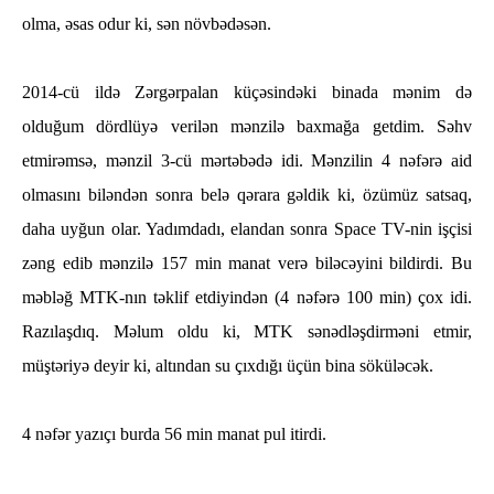
olma, əsas odur ki, sən növbədəsən.
2014-cü ildə Zərgərpalan küçəsindəki binada mənim də
olduğum dördlüyə verilən mənzilə baxmağa getdim. Səhv
etmirəmsə, mənzil 3-cü mərtəbədə idi. Mənzilin 4 nəfərə aid
olmasını biləndən sonra belə qərara gəldik ki, özümüz satsaq,
daha uyğun olar. Yadımdadı, elandan sonra Space TV-nin işçisi
zəng edib mənzilə 157 min manat verə biləcəyini bildirdi. Bu
məbləğ MTK-nın təklif etdiyindən (4 nəfərə 100 min) çox idi.
Razılaşdıq. Məlum oldu ki, MTK sənədləşdirməni etmir,
müştəriyə deyir ki, altından su çıxdığı üçün bina söküləcək.
4 nəfər yazıçı burda 56 min manat pul itirdi.