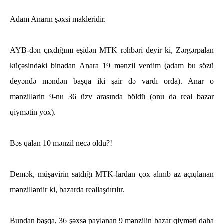
Adam Anarın şəxsi makleridir.
AYB-dən çıxdığımı eşidən MTK rəhbəri deyir ki, Zərgərpalan
küçəsindəki binadan Anara 19 mənzil verdim (adam bu sözü
deyəndə məndən başqa iki şair də vardı orda). Anar o
mənzillərin 9-nu 36 üzv arasında böldü (onu da real bazar
qiymətin yox).
Bəs qalan 10 mənzil necə oldu?!
Demək, müşavirin satdığı MTK-lardan çox alınıb az açıqlanan
mənzillərdir ki, bazarda reallaşdırılır.
Bundan başqa, 36 şəxsə paylanan 9 mənzilin bazar qiyməti daha