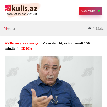
Canlı yayım
Media
Media
AYB-dən çıxan yazıçı:
"Mənə dedi ki, evin qiyməti 150
mindir!"
- İDDİA