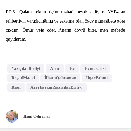
P.P.S. Qələm adamı üçün məbəd hesab etdiyim AYB-dən
rəhbərliyin yaradıcılığıma və şəxsimə olan ögey münasibətə görə
çıxdım. Ömür vəfa edər, Anarın dövrü bitər, mən məbədə
qayıdaram.
YazıçılarBirliyi
Anar
Ev
Evməsələsi
RəşadMəcid
İlhamQəhrəman
İlqarFəhmi
Rauf
AzərbaycanYazıçılarBirliyi
İlham Qəhrəman