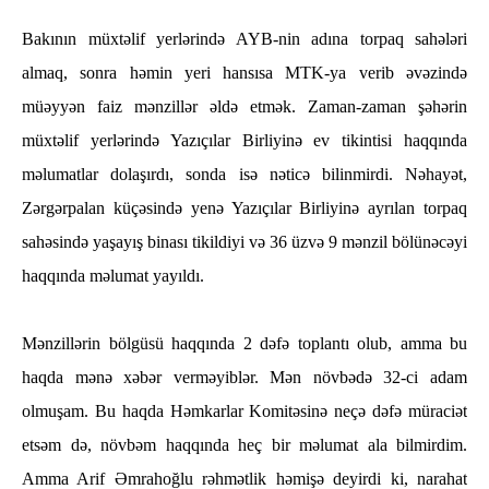
Bakının müxtəlif yerlərində AYB-nin adına torpaq sahələri
almaq, sonra həmin yeri hansısa MTK-ya verib əvəzində
müəyyən faiz mənzillər əldə etmək. Zaman-zaman şəhərin
müxtəlif yerlərində Yazıçılar Birliyinə ev tikintisi haqqında
məlumatlar dolaşırdı, sonda isə nəticə bilinmirdi. Nəhayət,
Zərgərpalan küçəsində yenə Yazıçılar Birliyinə ayrılan torpaq
sahəsində yaşayış binası tikildiyi və 36 üzvə 9 mənzil bölünəcəyi
haqqında məlumat yayıldı.
Mənzillərin bölgüsü haqqında 2 dəfə toplantı olub, amma bu
haqda mənə xəbər verməyiblər. Mən növbədə 32-ci adam
olmuşam. Bu haqda Həmkarlar Komitəsinə neçə dəfə müraciət
etsəm də, növbəm haqqında heç bir məlumat ala bilmirdim.
Amma Arif Əmrahoğlu rəhmətlik həmişə deyirdi ki, narahat