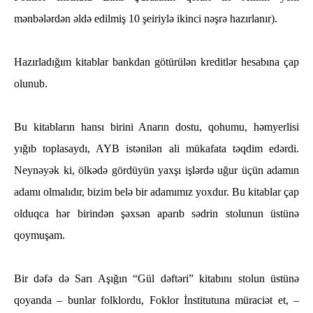
mənbələrdən əldə edilmiş 10 şeiriylə ikinci nəşrə hazırlanır).
Hazırladığım kitablar bankdan götürülən kreditlər hesabına çap
olunub.
Bu kitabların hansı birini Anarın dostu, qohumu, həmyerlisi
yığıb toplasaydı, AYB istənilən ali mükafata təqdim edərdi.
Neynəyək ki, ölkədə gördüyün yaxşı işlərdə uğur üçün adamın
adamı olmalıdır, bizim belə bir adamımız yoxdur. Bu kitablar çap
olduqca hər birindən şəxsən aparıb sədrin stolunun üstünə
qoymuşam.
Bir dəfə də Sarı Aşığın “Gül dəftəri” kitabını stolun üstünə
qoyanda – bunlar folklordu, Foklor İnstitutuna müraciət et, –