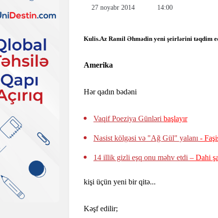
27 noyabr 2014
14:00
Kulis.Az Ramil Əhmədin yeni şeirlərini təqdim ed
Amerika
Hər qadın bədəni
Vaqif Poeziya Günləri
başlayır
Nasist kölgəsi və "Ağ Gül" yalanı
- Faşi
14 illik gizli eşq onu məhv etdi
– Dahi şa
kişi üçün yeni bir qitə...
Kəşf edilir;