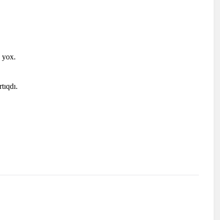
 yox.
tıqdı.