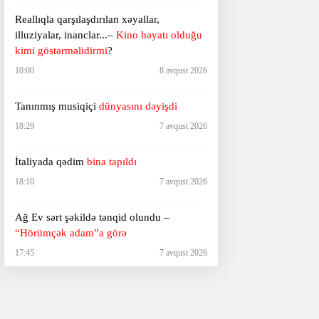
Reallıqla qarşılaşdırılan xəyallar,
illuziyalar, inanclar...–
Kino həyatı olduğu
kimi göstərməlidirmi
?
10:00
8 avqust 2026
Tanınmış musiqiçi
dünyasını dəyişdi
18:29
7 avqust 2026
İtaliyada qədim
bina tapıldı
18:10
7 avqust 2026
Ağ Ev sərt şəkildə tənqid olundu –
“Hörümçək adam”a görə
17:45
7 avqust 2026
Faşistlərin və kilsənin qəzəbinə səbəb olan
rəssam
– Onun əsərləri niyə qadağan