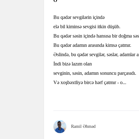
O
Bu qədər sevgilərin içində
elə bil kiminsə sevgisi itkin düşüb.
Bu qədər səsin içində hansısa bir doğma səs
Bu qədər adamın arasında kimsə çatmır.
Əslində, bu qədər sevgilər, səslər, adamlar ar
İndi bizə lazım olan
sevginin, səsin, adamın sonuncu parçasıdı.
Və xoşbəxtliyə bircə hərf çatmır - o...
Ramil Əhməd