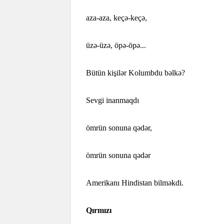
aza-aza, keçə-keçə,
üzə-üzə, öpə-öpə...
Bütün kişilər Kolumbdu bəlkə?
Sevgi inanmaqdı
ömrün sonuna qədər,
ömrün sonuna qədər
Amerikanı Hindistan bilməkdi.
Qırmızı