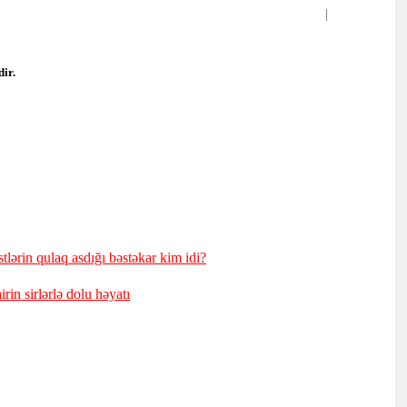
ir.
stlərin qulaq asdığı bəstəkar kim idi?
irin sirlərlə dolu həyatı