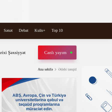
Sənət
Debat
Kulis+
Top 10
rixi Şəxsiyyət
Canlı yayım
Ana səhifə
Ədəbi tənqid