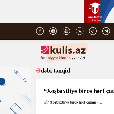
Ədəbi tənqid
“Xoşbəxtliyə bircə hərf çat