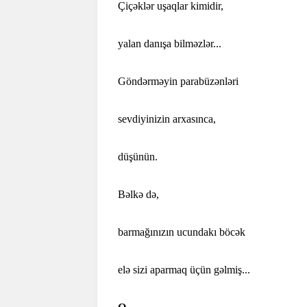
Çiçəklər uşaqlar kimidir,
yalan danışa bilməzlər...
Göndərməyin parabüzənləri
sevdiyinizin arxasınca,
düşünün.
Bəlkə də,
barmağınızın ucundakı böcək
elə sizi aparmaq üçün gəlmiş...