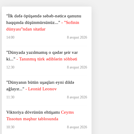
"İlk dəfə öpüşəndə səbəb-nəticə qanunu
haqqında düşünmürsünüz..."
- "Sofinin
dünyası"ndan sitatlar
14:00
8 avqust 2026
"Dünyada yazılmamış o qədər şeir var
ki..."
- Tanınmış türk ədiblərin söhbəti
12:30
8 avqust 2026
​​​​​​​"Dünyanın bütün uşaqları eyni dildə
ağlayır..."
- Leonid Leonov
11:30
8 avqust 2026
Viktoriya dövrünün ehtişamı
Ceyms
Tissotun məşhur tablosunda
10:30
8 avqust 2026