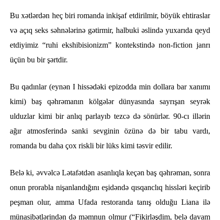
Bu xətlərdən heç biri romanda inkişaf etdirilmir, böyük ehtiraslar
və açıq seks səhnələrinə gətirmir, halbuki əslində yuxarıda qeyd
etdiyimiz “ruhi ekshibisionizm” kontekstində non-fiction janrı
üçün bu bir şərtdir.
Bu qadınlar (eynən I hissədəki epizodda min dollara bar xanımı
kimi) baş qəhrəmanın kölgələr dünyasında sayrışan seyrək
ulduzlar kimi bir anlıq parlayıb tezcə də sönürlər. 90-cı illərin
ağır atmosferində sanki sevginin özünə də bir tabu vardı,
romanda bu daha çox riskli bir lüks kimi təsvir edilir.
Belə ki, əvvəlcə Lətafətdən asanlıqla keçən baş qəhrəman, sonra
onun prorabla nişanlandığını eşidəndə qısqanclıq hissləri keçirib
peşman olur, amma Ufada restoranda tanış olduğu Liana ilə
münasibətlərindən də məmnun olmur (“Fikirləşdim, belə davam