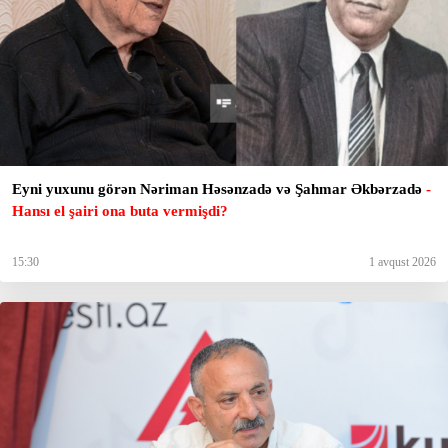
Eyni yuxunu görən Nəriman Həsənzadə və Şahmar Əkbərzadə
-
Hansı el şairi ona buta vermişdi?
15:30
1 avqust 2026