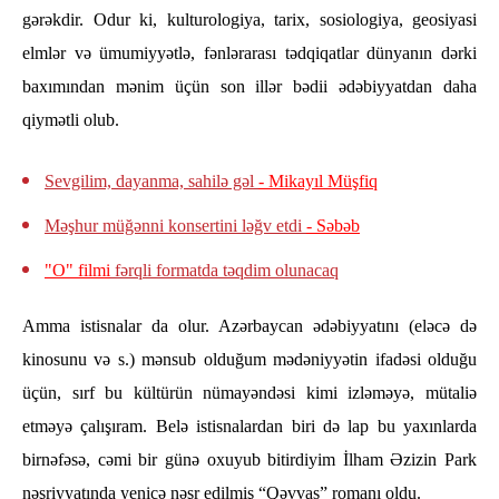
gərəkdir. Odur ki, kulturologiya, tarix, sosiologiya, geosiyasi
elmlər və ümumiyyətlə, fənlərarası tədqiqatlar dünyanın dərki
baxımından mənim üçün son illər bədii ədəbiyyatdan daha
qiymətli olub.
Sеvgilim, dayanma, sahilə gəl
- Mikayıl Müşfiq
Məşhur müğənni konsertini ləğv etdi
- Səbəb
"O" filmi
fərqli formatda təqdim olunacaq
Amma istisnalar da olur. Azərbaycan ədəbiyyatını (eləcə də
kinosunu və s.) mənsub olduğum mədəniyyətin ifadəsi olduğu
üçün, sırf bu kültürün nümayəndəsi kimi izləməyə, mütaliə
etməyə çalışıram. Belə istisnalardan biri də lap bu yaxınlarda
birnəfəsə, cəmi bir günə oxuyub bitirdiyim İlham Əzizin Park
nəşriyyatında yenicə nəşr edilmiş “Qəvvas” romanı oldu.