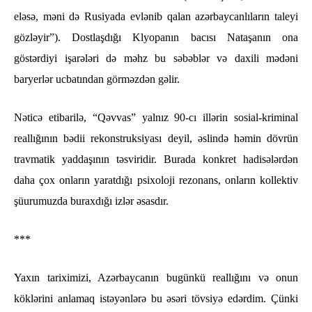
eləsə, məni də Rusiyada evlənib qalan azərbaycanlıların taleyi
gözləyir”). Dostlaşdığı Klyopanın bacısı Nataşanın ona
göstərdiyi işarələri də məhz bu səbəblər və daxili mədəni
baryerlər ucbatından görməzdən gəlir.
Nəticə etibarilə, “Qəvvas” yalnız 90-cı illərin sosial-kriminal
reallığının bədii rekonstruksiyası deyil, əslində həmin dövrün
travmatik yaddaşının təsviridir. Burada konkret hadisələrdən
daha çox onların yaratdığı psixoloji rezonans, onların kollektiv
şüurumuzda buraxdığı izlər əsasdır.
***
Yaxın tariximizi, Azərbaycanın bugünkü reallığını və onun
köklərini anlamaq istəyənlərə bu əsəri tövsiyə edərdim. Çünki