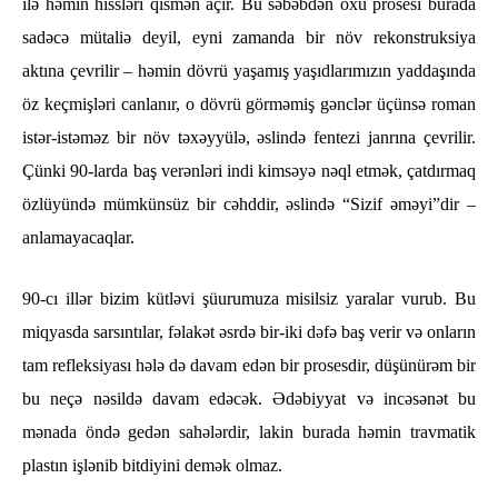
ilə həmin hissləri qismən açır. Bu səbəbdən oxu prosesi burada
sadəcə mütaliə deyil, eyni zamanda bir növ rekonstruksiya
aktına çevrilir – həmin dövrü yaşamış yaşıdlarımızın yaddaşında
öz keçmişləri canlanır, o dövrü görməmiş gənclər üçünsə roman
istər-istəməz bir növ təxəyyülə, əslində fentezi janrına çevrilir.
Çünki 90-larda baş verənləri indi kimsəyə nəql etmək, çatdırmaq
özlüyündə mümkünsüz bir cəhddir, əslində “Sizif əməyi”dir –
anlamayacaqlar.
90-cı illər bizim kütləvi şüurumuza misilsiz yaralar vurub. Bu
miqyasda sarsıntılar, fəlakət əsrdə bir-iki dəfə baş verir və onların
tam refleksiyası hələ də davam edən bir prosesdir, düşünürəm bir
bu neçə nəsildə davam edəcək. Ədəbiyyat və incəsənət bu
mənada öndə gedən sahələrdir, lakin burada həmin travmatik
plastın işlənib bitdiyini demək olmaz.