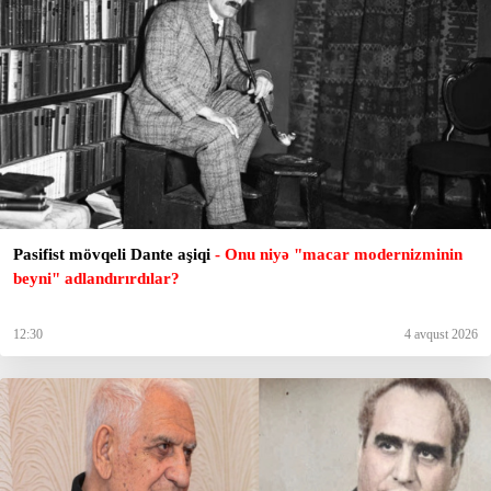
Pasifist mövqeli Dante aşiqi
- Onu niyə "macar modernizminin
beyni" adlandırırdılar?
12:30
4 avqust 2026