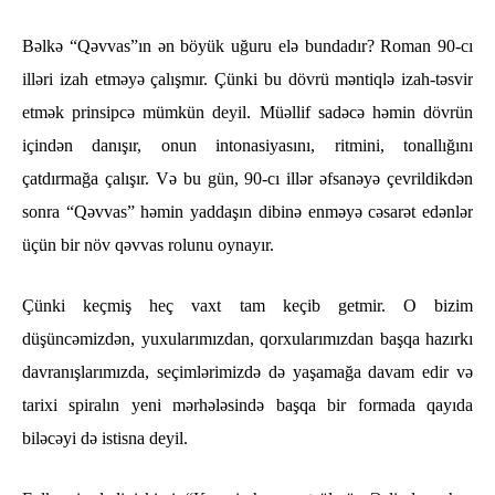
Bəlkə “Qəvvas”ın ən böyük uğuru elə bundadır? Roman 90-cı
illəri izah etməyə çalışmır. Çünki bu dövrü məntiqlə izah-təsvir
etmək prinsipcə mümkün deyil. Müəllif sadəcə həmin dövrün
içindən danışır, onun intonasiyasını, ritmini, tonallığını
çatdırmağa çalışır. Və bu gün, 90-cı illər əfsanəyə çevrildikdən
sonra “Qəvvas” həmin yaddaşın dibinə enməyə cəsarət edənlər
üçün bir növ qəvvas rolunu oynayır.
Çünki keçmiş heç vaxt tam keçib getmir. O bizim
düşüncəmizdən, yuxularımızdan, qorxularımızdan başqa hazırkı
davranışlarımızda, seçimlərimizdə də yaşamağa davam edir və
tarixi spiralın yeni mərhələsində başqa bir formada qayıda
biləcəyi də istisna deyil.