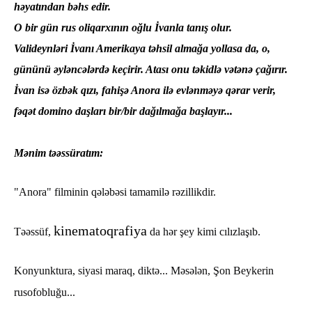
həyatından bəhs edir.
O bir gün rus oliqarxının oğlu İvanla tanış olur.
Valideynləri İvanı Amerikaya təhsil almağa yollasa da, o,
gününü əyləncələrdə keçirir. Atası onu təkidlə vətənə çağırır.
İvan isə özbək qızı, fahişə Anora ilə evlənməyə qərar verir,
fəqət domino daşları bir/bir dağılmağa başlayır...
Mənim təəssüratım:
"Anora" filminin qələbəsi tamamilə rəzillikdir.
kinematoqrafiya
Təəssüf,
da hər şey kimi cılızlaşıb.
Konyunktura, siyasi maraq, diktə...
Məsələn, Şon Beykerin
rusofobluğu...