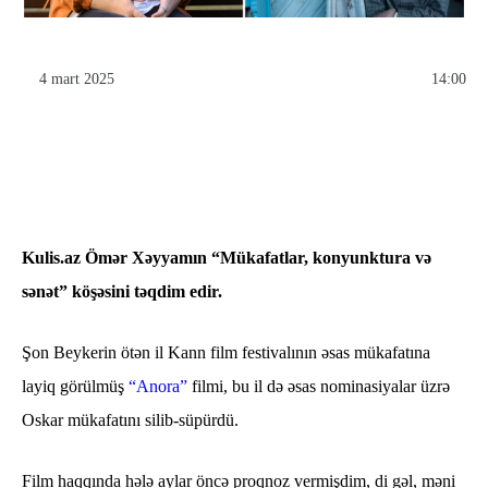
4 mart 2025
14:00
Kulis.az Ömər Xəyyamın “Mükafatlar, konyunktura və
sənət” köşəsini təqdim edir.
Şon Beykerin ötən il Kann film festivalının əsas mükafatına
layiq görülmüş
“Anora”
filmi, bu il də əsas nominasiyalar üzrə
Oskar mükafatını silib-süpürdü.
Film haqqında hələ aylar öncə proqnoz vermişdim, di gəl, məni