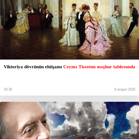
Viktoriya dövrünün ehtişamı
Ceyms Tissotun məşhur tablosunda
10:30
8 avqust 2026