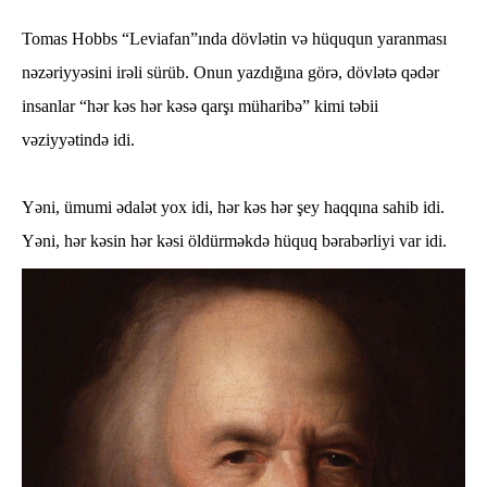
Tomas Hobbs “Leviafan”ında dövlətin və hüququn yaranması
nəzəriyyəsini irəli sürüb. Onun yazdığına görə, dövlətə qədər
insanlar “hər kəs hər kəsə qarşı müharibə” kimi təbii
vəziyyətində idi.
Yəni, ümumi ədalət yox idi, hər kəs hər şey haqqına sahib idi.
Yəni, hər kəsin hər kəsi öldürməkdə hüquq bərabərliyi var idi.