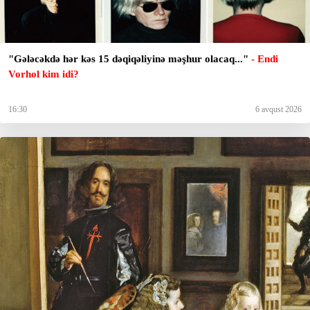
"Gələcəkdə hər kəs 15 dəqiqəliyinə məşhur olacaq..."
- Endi
Vorhol kim idi?
16:30
6 avqust 2026