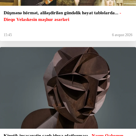
Düşmənə hörmət, aliləşdirilən gündəlik həyat tablolarda...
-
Dieqo Velaskesin məşhur əsərləri
15:45
6 avqust 2026
Kinetik incəsənətin canlı ideya platforması
- Naum Qabonun