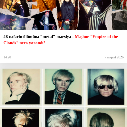
48 nəfərin ölümünə “metal” mərsiyə -
Məşhur "Empire of the
Clouds" necə yarandı?
14:20
7 avqust 2026