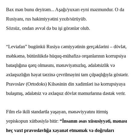
Bax mən bunu deyirəm... Aşağı/yuxarı eyni məzmundur. O da
Rusiyanı, rus hakimiyyətini yıxıb/sürüyüb.
Sözsüz, ondan əvvəl də bu işi görənlər olub.
“Leviafan” bugünkü Rusiya cəmiyyətinin gerçəklərini – dövlət,
məhkəmə, bütünlükdə hüquq-mühafizə orqanlarının korrupsiya
bataqlığına qərq olmasını, mənəviyatsızlıq, ədalətsizlik və
əxlaqsızlığın həyat tərzinə çevrilməyini tam çılpaqlığıyla göstərir.
Pravoslav (Ortodoks) Kilsəsinin din xadimləri isə korrupsiyaya
bulaşmış, ədalətsiz və əxlaqsız dövlət məmurlarına dəstək verir.
Film elə ikili standartla yaşayan, mənəviyyatını itirmiş
yepiskopun xütbəsiylə bitir:
“İnsanın əsas xüsusiyyəti, mənası
heç vaxt pravoslavlığa xəyanət etməmək və doğruları