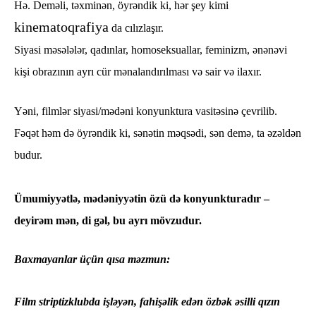
Hə. Deməli, təxminən, öyrəndik ki, hər şey kimi
kinematoqrafiya
da cılızlaşır.
Siyasi məsələlər, qadınlar, homoseksuallar, feminizm, ənənəvi
kişi obrazının ayrı cür mənalandırılması və sair və ilaxır.
Yəni, filmlər siyasi/mədəni konyunktura vasitəsinə çevrilib.
Fəqət həm də öyrəndik ki, sənətin məqsədi, sən demə, ta əzəldən
budur.
Ümumiyyətlə, mədəniyyətin özü də konyunkturadır –
deyirəm mən, di gəl, bu ayrı mövzudur.
Baxmayanlar üçün qısa məzmun:
Film striptizklubda işləyən, fahişəlik edən özbək əsilli qızın