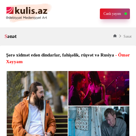
Canlı yayım
Sənət
Sənət
Şərə xidmət edən dindarlar, fahişəlik, rüşvət və Rusiya
- Ömər
Xəyyam