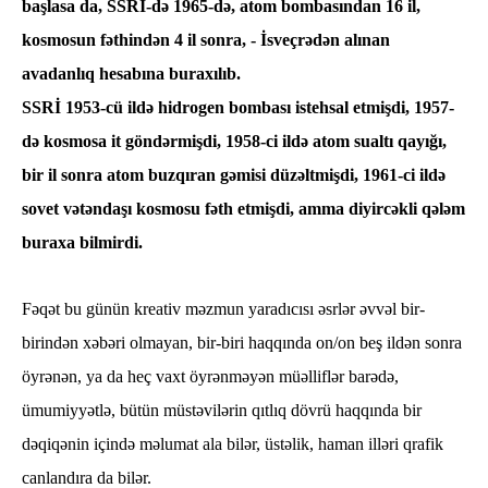
başlasa da, SSRİ-də 1965-də, atom bombasından 16 il,
kosmosun fəthindən 4 il sonra, - İsveçrədən alınan
avadanlıq hesabına buraxılıb.
SSRİ 1953-cü ildə hidrogen bombası istehsal etmişdi, 1957-
də kosmosa it göndərmişdi, 1958-ci ildə atom sualtı qayığı,
bir il sonra atom buzqıran gəmisi düzəltmişdi, 1961-ci ildə
sovet vətəndaşı kosmosu fəth etmişdi, amma diyircəkli qələm
buraxa bilmirdi.
Fəqət bu günün kreativ məzmun yaradıcısı əsrlər əvvəl bir-
birindən xəbəri olmayan, bir-biri haqqında on/on beş ildən sonra
öyrənən, ya da heç vaxt öyrənməyən müəlliflər barədə,
ümumiyyətlə, bütün müstəvilərin qıtlıq dövrü haqqında bir
dəqiqənin içində məlumat ala bilər, üstəlik, haman illəri qrafik
canlandıra da bilər.