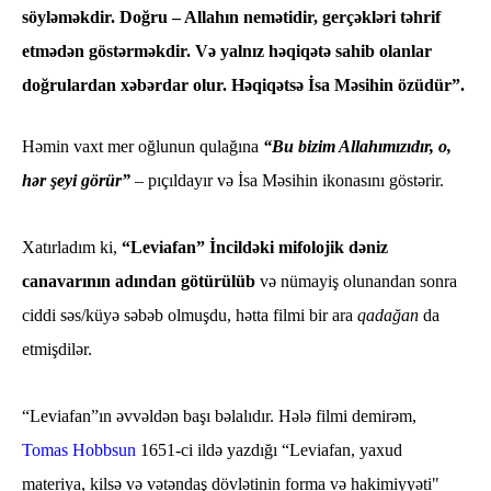
söyləməkdir. Doğru – Allahın nemətidir, gerçəkləri təhrif
etmədən göstərməkdir. Və yalnız həqiqətə sahib olanlar
doğrulardan xəbərdar olur. Həqiqətsə İsa Məsihin özüdür”.
Həmin vaxt mer oğlunun qulağına
“Bu bizim Allahımızıdır, o,
hər şeyi görür”
– pıçıldayır və İsa Məsihin ikonasını göstərir.
Xatırladım ki,
“Leviafan” İncildəki mifolojik dəniz
canavarının adından götürülüb
və nümayiş olunandan sonra
ciddi səs/küyə səbəb olmuşdu, hətta filmi bir ara
qadağan
da
etmişdilər.
“Leviafan”ın əvvəldən başı bəlalıdır.
Hələ filmi demirəm,
Tomas Hobbsun
1651-ci ildə yazdığı “Leviafan, yaxud
materiya, kilsə və vətəndaş dövlətinin forma və hakimiyyəti"