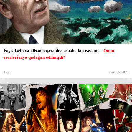
Faşistlərin və kilsənin qəzəbinə səbəb olan rəssam
– Onun
əsərləri niyə qadağan edilmişdi?
16:25
7 avqust 2026