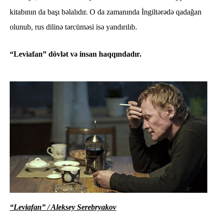
kitabının da başı bəlalıdır. O da zamanında İngiltərədə qadağan
olunub, rus dilinə tərcüməsi isə yandırılıb.
“Leviafan” dövlət və insan haqqındadır.
“Leviafan” /
Aleksey Serebryakov