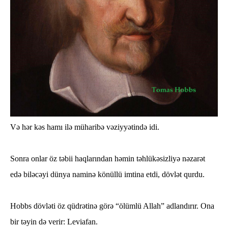
Və hər kəs hamı ilə müharibə vəziyyətində idi.
Sonra onlar öz təbii haqlarından həmin təhlükəsizliyə nəzarət
edə biləcəyi dünya naminə könüllü imtina etdi, dövlət qurdu.
Hobbs dövləti öz qüdrətinə görə “ölümlü Allah” adlandırır. Ona
bir təyin də verir: Leviafan.