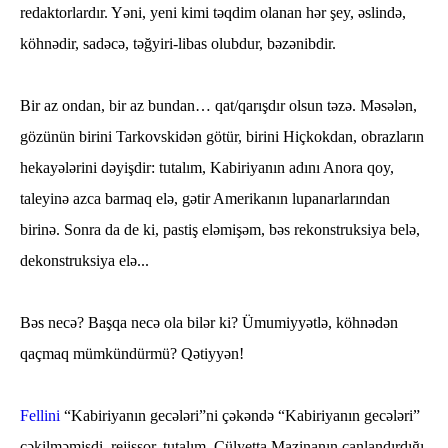
redaktorlardır. Yəni, yeni kimi təqdim olanan hər şey, əslində,
köhnədir, sadəcə, təğyiri-libas olubdur, bəzənibdir.
Bir az ondan, bir az bundan… qat/qa
rışdır olsun təzə. Məsələn,
gözünün birini Tarkovskidən götür, birini Hiçkokdan, obrazların
hekayələrini dəyişdir: tutalım, Kabiriyanın adını Anora qoy,
taleyinə azca barmaq elə, gətir Amerikanın lupanarlarından
birinə. Sonra da de ki, pastiş eləmişəm, bəs rekonstruksiya belə,
dekonstruksiya elə...
Bəs necə? Başqa necə ola bilər ki? Ümumiyyətlə, köhnədən
qaçmaq mümkündürmü? Qətiyyən!
Fellini
“Kabiriyanın gecələri”ni çəkəndə “Kabiriyanın gecələri”
çəkilməmişdi, rejissor, tutalım, Cülyetta Mazinanın canlandırdığı