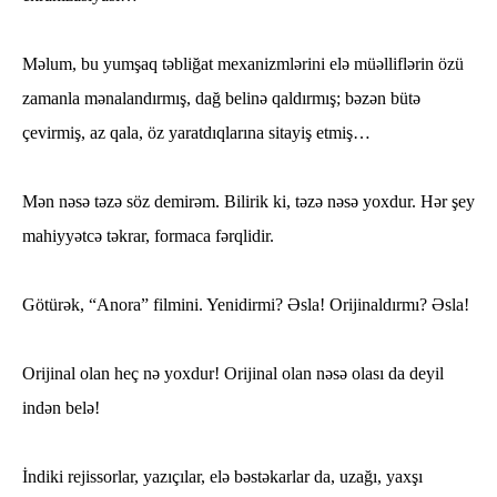
Məlum, bu yumşaq təbliğat mexanizmlərini elə müəlliflərin özü
zamanla mənalandırmış, dağ belinə qaldırmış; bəzən bütə
çevirmiş, az qala, öz yaratdıqlarına sitayiş etmiş…
Mən nəsə təzə söz demirəm. Bilirik ki, təzə nəsə yoxdur. Hər şey
mahiyyətcə təkrar, formaca fərqlidir.
Götürək, “Anora” filmini. Yenidirmi? Əsla! Orijinaldırmı? Əsla!
Orijinal olan heç nə yoxdur! Orijinal olan nəsə olası da deyil
indən belə!
İndiki rejissorlar, yazıçılar, elə bəstəkarlar da, uzağı, yaxşı