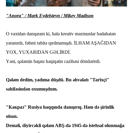
"Anora" / Mark Eydelşteyn /
Mikey Madison
O vaxtdan danışıram ki, hələ kreativ məzmunlar bədahətən
yaranırdı, fəhmi rabitə qırılmamışdı. İLHAM AŞAĞIDAN
YOX, YUXARIDAN GƏLİRDİ.
Yəni, qələmin başını həqiqətin cazibəsi döndərirdi.
Qələm dedim, yadıma düşdü. Bu əhvalatı "Tarixçi"
səhifəsindən oxumuşdum.
"Какраз" Rusiya haqqında danışırıq. Həm də şirinlik
olsun.
Deməli, diyircəkli qələm ABŞ-də 1945-də istehsal olunmağa