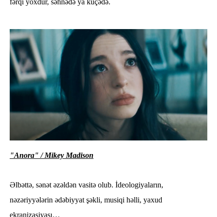
fərqi yoxdur, səhnədə ya küçədə.
"Anora" /
Mikey Madison
Əlbəttə, sənət əzəldən vasitə olub. İdeologiyaların,
nəzəriyyələrin ədəbiyyat şəkli, musiqi həlli, yaxud
ekranizasiyası…