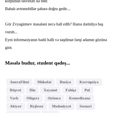
körpünün təsvirləri ilə bitir.
Bahalı avtomobillər şəhərə doğru gedir....
Gör Zvyagintsev məsələni necə həll edib? Hansı dərinliyə baş
vurub...
Eyni informasiyanın bədii həlli və təqdimat fərqi adamın gözünə
girir.
Məsələ budur, student qədeş...
AnoraFilmi
Mükafat
Rusiya
Korrupsiya
Rüşvət
Din
Xəyanət
Fahişə
Pul
Varlı
Oliqarx
Əyləncə
Komedixana
Aktyor
Rejissor
Mədəniyyət
Ssenari