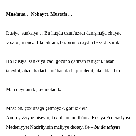
Mus/mus… Nəhayət, Mustafa…
Rusiya, sanksiya… Bu haqda uzun/uzadı danışmağa ehtiyac
yoxdur, məncə. Elə bilirəm, bir/birimizi aydın başa düşürük.
Hə Rusiya, sanksiya-zad
, gözünə qatırsan fahişəni, insan
taleyini, əbədi kədəri... mühacirlərin problemi, bla...bla...bla...
Mən deyirəm ki, ay mötədil...
Məsələn, çox uzağa getməyək, götürək elə,
Andrey Zvyagintsevin
,
təxminən, on il öncə
Rusiya Federasiyası
Mədəniyyət Nazirliyinin maliyyə dəstəyi ilə
–
bu da taleyin