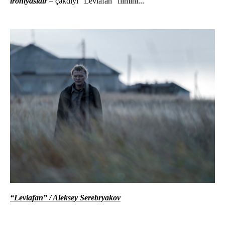
ironiyasıdır
–
çəkdiyi “Leviafan” filmini...
“Leviafan” /
Aleksey Serebryakov