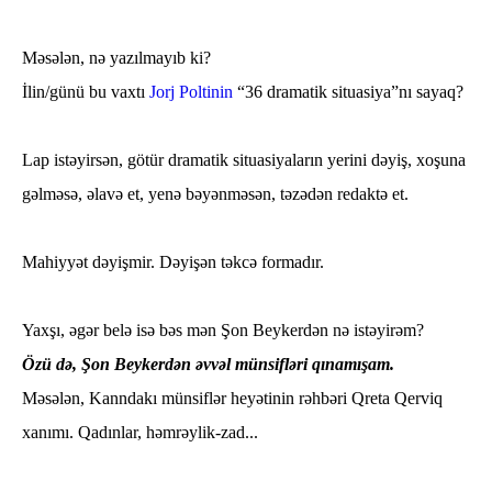
Məsələn, nə yazılmayıb ki?
İlin
/
günü bu vaxtı
Jorj Poltinin
“36 dramatik situasiya”nı sayaq?
Lap istəyirsən, götür dramatik situasiyaların yerini dəyiş, xoşuna
gəlməsə, əlavə et, yenə bəyənməsən, təzədən redaktə et.
Mahiyyət dəyişmir. Dəyişən təkcə formadır.
Yaxşı, əgər belə isə bəs mən Şon Beykerdən nə istəyirəm?
Özü də, Şon Beykerdən əvvəl münsifləri qınamışam.
Məsələn, Kanndakı münsiflər heyətinin rəhbəri Qreta Qerviq
xanımı. Qadınlar, həmrəylik-zad...