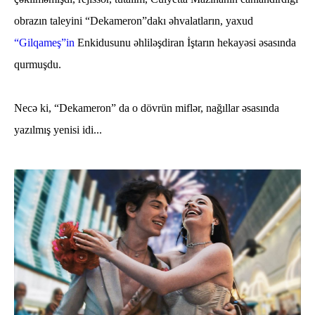
obrazın taleyini “Dekameron”dakı əhvalatların, yaxud
“Gilqameş”in
Enkidusunu əhliləşdiran İştarın hekayəsi əsasında
qurmuşdu.
Necə ki, “Dekameron” da o dövrün miflər, nağıllar əsasında
yazılmış yenisi idi...