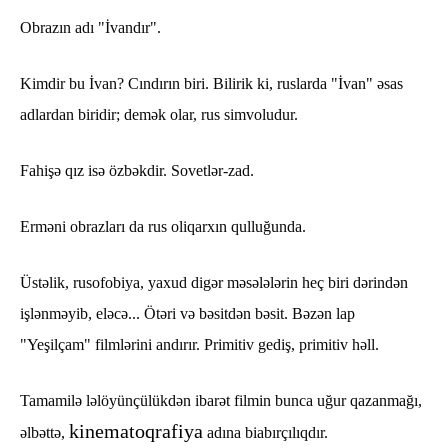
Obrazın adı "İvandır".
Kimdir bu İvan? Cındırın biri.
Bilirik ki, ruslarda "İvan" əsas
adlardan biridir; demək olar, rus simvoludur.
Fahişə qız isə özbəkdir. Sovetlər-zad.
Erməni obrazları da rus oliqarxın qulluğunda.
Üstəlik, rusofobiya, yaxud digər məsələlərin heç biri dərindən
işlənməyib, eləcə... Ötəri və bəsitdən bəsit. Bəzən lap
"Yeşilçam" filmlərini andırır. Primitiv gediş, primitiv həll.
Tamamilə ləlöyünçülükdən ibarət filmin bunca uğur qazanmağı,
kinematoqrafiya
əlbəttə,
adına biabırçılıqdır.