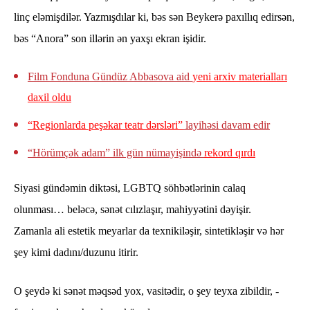
linç eləmişdilər. Yazmışdılar ki, bəs sən Beykerə paxıllıq edirsən,
bəs “Anora” son illərin ən yaxşı ekran işidir.
Film Fonduna Gündüz Abbasova aid
yeni arxiv materialları
daxil oldu
“Regionlarda peşəkar teatr dərsləri”
layihəsi davam edir
“Hörümçək adam” ilk gün nümayişində
rekord qırdı
Siyasi gündəmin diktəsi, LGBTQ söhbətlərinin calaq
olunması… beləcə, sənət cılızlaşır, mahiyyətini dəyişir.
Zamanla ali estetik meyarlar da texnikiləşir, sintetikləşir və hər
şey kimi dadını/duzunu itirir.
O şeydə ki sənət məqsəd yox, vasitədir, o şey teyxa zibildir, -