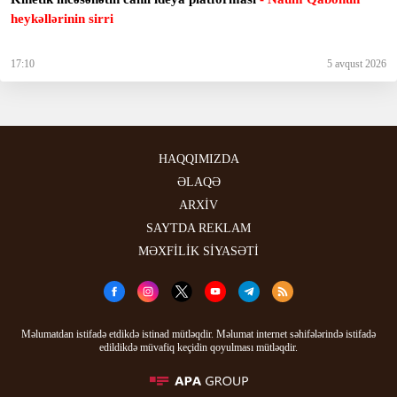
heykəllərinin sirri
17:10
5 avqust 2026
HAQQIMIZDA
ƏLAQƏ
ARXİV
SAYTDA REKLAM
MƏXFİLİK SİYASƏTİ
Məlumatdan istifadə etdikdə istinad mütləqdir. Məlumat internet səhifələrində istifadə
edildikdə müvafiq keçidin qoyulması mütləqdir.