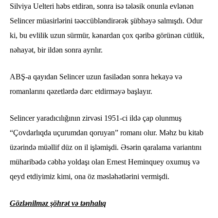
Silviya Uelteri həbs etdirən, sonra isə tələsik onunla evlənən
Selincer müasirlərini təəccübləndirərək şübhəyə salmışdı. Odur
ki, bu evlilik uzun sürmür, kənardan çox qəribə görünən cütlük,
nəhayət, bir ildən sonra ayrılır.
ABŞ-a qayıdan Selincer uzun fasilədən sonra hekayə və
romanlarını qəzetlərdə dərc etdirməyə başlayır.
Selincer yaradıcılığının zirvəsi 1951-ci ildə çap olunmuş
“Çovdarlıqda uçurumdan qoruyan” romanı olur. Məhz bu kitab
üzərində müəllif düz on il işləmişdi. Əsərin qaralama variantını
müharibədə cəbhə yoldaşı olan Ernest Heminquey oxumuş və
qeyd etdiyimiz kimi, ona öz məsləhətlərini vermişdi.
Gözlənilməz şöhrət və tənhalıq