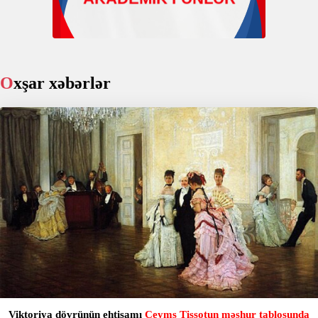
Oxşar xəbərlər
Viktoriya dövrünün ehtişamı
Ceyms Tissotun məşhur tablosunda