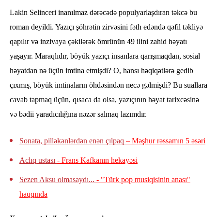
Lakin Selinceri inanılmaz dərəcədə populyarlaşdıran təkcə bu
roman deyildi. Yazıçı şöhrətin zirvəsini fəth edəndə qəfil təkliyə
qapılır və inzivaya çəkilərək ömrünün 49 ilini zahid həyatı
yaşayır. Maraqlıdır, böyük yazıçı insanlara qarışmaqdan, sosial
həyatdan nə üçün imtina etmişdi? O, hansı həqiqətlərə gedib
çıxmış, böyük imtinaların öhdəsindən necə gəlmişdi? Bu suallara
cavab tapmaq üçün, qısaca da olsa, yazıçının həyat tarixcəsinə
və bədii yaradıcılığına nəzər salmaq lazımdır.
Sonata, pilləkənlərdən enən çılpaq
– Məşhur rəssamın 5 əsəri
Aclıq ustası
- Frans Kafkanın hekayəsi
Sezen Aksu olmasaydı...
- "Türk pop musiqisinin anası"
haqqında