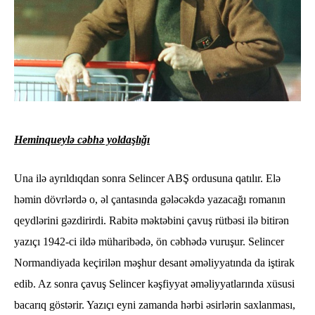
Heminqueylə cəbhə yoldaşlığı
Una ilə ayrıldıqdan sonra Selincer ABŞ ordusuna qatılır. Elə
həmin dövrlərdə o, əl çantasında gələcəkdə yazacağı romanın
qeydlərini gəzdirirdi. Rabitə məktəbini çavuş rütbəsi ilə bitirən
yazıçı 1942-ci ildə müharibədə, ön cəbhədə vuruşur. Selincer
Normandiyada keçirilən məşhur desant əməliyyatında da iştirak
edib. Az sonra çavuş Selincer kəşfiyyat əməliyyatlarında xüsusi
bacarıq göstərir. Yazıçı eyni zamanda hərbi əsirlərin saxlanması,