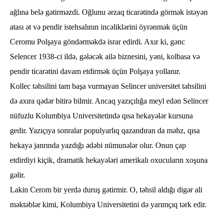
ağlına belə gətirməzdi. Oğlunu ərzaq ticarətində görmək istəyən
atası ət və pendir istehsalının incəliklərini öyrənmək üçün
Ceromu Polşaya göndərməkdə israr edirdi. Axır ki, gənc
Selencer 1938-ci ildə, gələcək ailə biznesini, yəni, kolbasa və
pendir ticarətini davam etdirmək üçün Polşaya yollanır.
Kollec təhsilini tam başa vurmayan Selincer universitet təhsilini
də axıra qədər bitirə bilmir. Ancaq yazıçılığa meyl edən Selincer
nüfuzlu Kolumbiya Universitetində qısa hekayələr kursuna
gedir. Yazıçıya sonralar populyarlıq qazandıran da məhz, qısa
hekayə janrında yazdığı ədəbi nümunələr olur. Onun çap
etdirdiyi kiçik, dramatik hekayələri amerikalı oxucuların xoşuna
gəlir.
Lakin Cerom bir yerdə duruş gətirmir. O, təhsil aldığı digər ali
məktəblər kimi, Kolumbiya Universitetini də yarımçıq tərk edir.