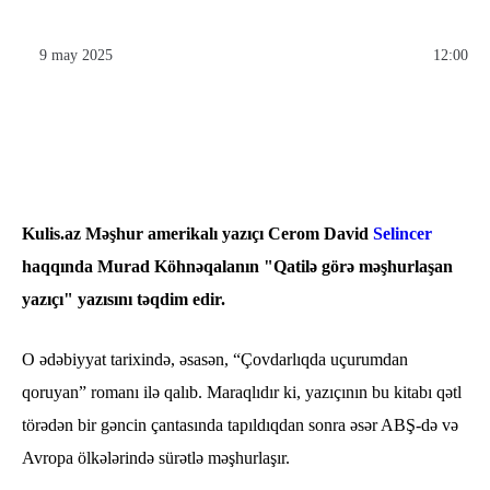
9 may 2025
12:00
Kulis.az Məşhur amerikalı yazıçı Cerom David
Selincer
haqqında Murad Köhnəqalanın "Qatilə görə məşhurlaşan
yazıçı" yazısını təqdim edir.
O ədəbiyyat tarixində, əsasən, “Çovdarlıqda uçurumdan
qoruyan” romanı ilə qalıb. Maraqlıdır ki, yazıçının bu kitabı qətl
törədən bir gəncin çantasında tapıldıqdan sonra əsər ABŞ-də və
Avropa ölkələrində sürətlə məşhurlaşır.