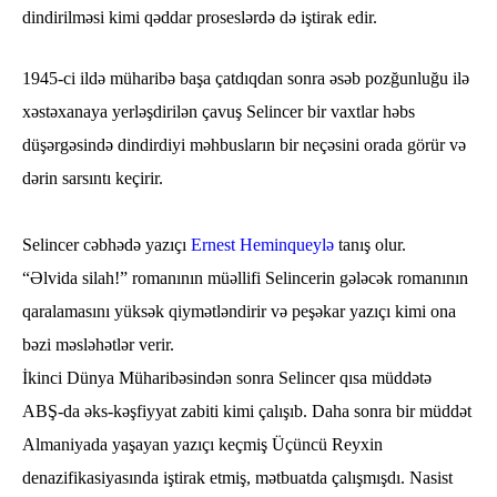
dindirilməsi kimi qəddar proseslərdə də iştirak edir.
1945-ci ildə müharibə başa çatdıqdan sonra əsəb pozğunluğu ilə
xəstəxanaya yerləşdirilən çavuş Selincer bir vaxtlar həbs
düşərgəsində dindirdiyi məhbusların bir neçəsini orada görür və
dərin sarsıntı keçirir.
Selincer cəbhədə yazıçı
Ernest Heminqueylə
tanış olur.
“Əlvida silah!” romanının müəllifi Selincerin gələcək romanının
qaralamasını yüksək qiymətləndirir və peşəkar yazıçı kimi ona
bəzi məsləhətlər verir.
İkinci Dünya Müharibəsindən sonra Selincer qısa müddətə
ABŞ-da əks-kəşfiyyat zabiti kimi çalışıb. Daha sonra bir müddət
Almaniyada yaşayan yazıçı keçmiş Üçüncü Reyxin
denazifikasiyasında iştirak etmiş, mətbuatda çalışmışdı. Nasist