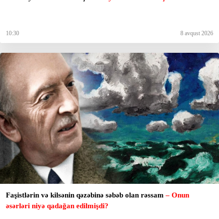
10:30
8 avqust 2026
Faşistlərin və kilsənin qəzəbinə səbəb olan rəssam
– Onun
əsərləri niyə qadağan edilmişdi?