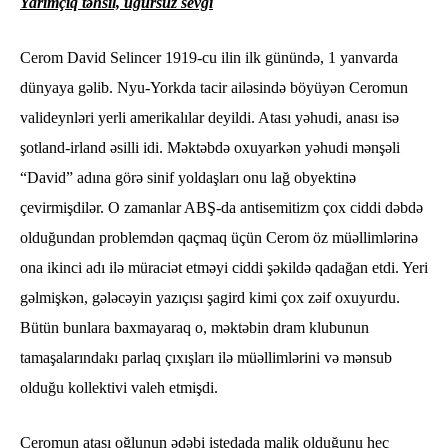
Yarımçıq təhsil, uğursuz sevgi
Cerom David Selincer 1919-cu ilin ilk günündə, 1 yanvarda
dünyaya gəlib. Nyu-Yorkda tacir ailəsində böyüyən Ceromun
valideynləri yerli amerikalılar deyildi. Atası yəhudi, anası isə
şotland-irland əsilli idi. Məktəbdə oxuyarkən yəhudi mənşəli
“David” adına görə sinif yoldaşları onu lağ obyektinə
çevirmişdilər. O zamanlar ABŞ-da antisemitizm çox ciddi dəbdə
olduğundan problemdən qaçmaq üçün Cerom öz müəllimlərinə
ona ikinci adı ilə müraciət etməyi ciddi şəkildə qadağan etdi. Yeri
gəlmişkən, gələcəyin yazıçısı şagird kimi çox zəif oxuyurdu.
Bütün bunlara baxmayaraq o, məktəbin dram klubunun
tamaşalarındakı parlaq çıxışları ilə müəllimlərini və mənsub
olduğu kollektivi valeh etmişdi.
Ceromun atası oğlunun ədəbi istedada malik olduğunu heç