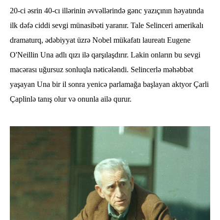
20-ci əsrin 40-cı illərinin əvvəllərində gənc yazıçının həyatında
ilk dəfə ciddi sevgi münasibəti yaranır. Tale Selinceri amerikalı
dramaturq, ədəbiyyat üzrə Nobel mükafatı laureatı Eugene
O'Neillin Una adlı qızı ilə qarşılaşdırır. Lakin onların bu sevgi
macərası uğursuz sonluqla nəticələndi. Selincerlə məhəbbət
yaşayan Una bir il sonra yenicə parlamağa başlayan aktyor Çarli
Çaplinlə tanış olur və onunla ailə qurur.