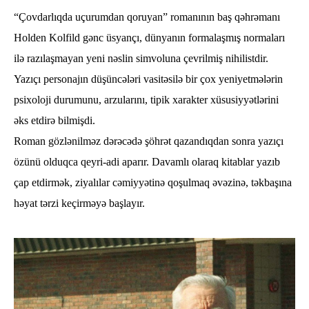
“Çovdarlıqda uçurumdan qoruyan” romanının baş qəhrəmanı
Holden Kolfild gənc üsyançı, dünyanın formalaşmış normaları
ilə razılaşmayan yeni nəslin simvoluna çevrilmiş nihilistdir.
Yazıçı personajın düşüncələri vasitəsilə bir çox yeniyetmələrin
psixoloji durumunu, arzularını, tipik xarakter xüsusiyyətlərini
əks etdirə bilmişdi.
Roman gözlənilməz dərəcədə şöhrət qazandıqdan sonra yazıçı
özünü olduqca qeyri-adi aparır. Davamlı olaraq kitablar yazıb
çap etdirmək, ziyalılar cəmiyyətinə qoşulmaq əvəzinə, təkbaşına
həyat tərzi keçirməyə başlayır.