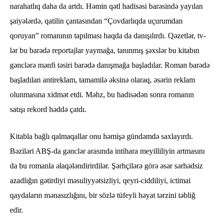
narahatlıq daha da artdı. Həmin qətl hadisəsi barəsində yayılan
şaiyələrdə, qatilin çantasından “Çovdarlıqda uçurumdan
qoruyan” romanının tapılması haqda da danışılırdı. Qəzetlər, tv-
lər bu barədə reportajlar yaymağa, tanınmış şəxslər bu kitabın
gənclərə mənfi təsiri barədə danışmağa başladılar. Roman barədə
başladılan antireklam, tamamilə əksinə olaraq, əsərin reklam
olunmasına xidmət etdi. Məhz, bu hadisədən sonra romanın
satışı rekord həddə çatdı.
Kitabla bağlı qalmaqallar onu həmişə gündəmdə saxlayırdı.
Bəziləri ABŞ-da gənclər arasında intihara meyilliliyin artmasını
da bu romanla əlaqələndirirdilər. Şərhçilərə görə əsər sərhədsiz
azadlığın gətirdiyi məsuliyyətsizliyi, qeyri-ciddiliyi, ictimai
qaydaların mənasızlığını, bir sözlə tüfeyli həyat tərzini təbliğ
edir.