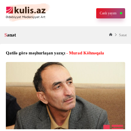
Canlı yayım
Sənət
Sənət
Qatilə görə məşhurlaşan yazıçı
- Murad Köhnəqala