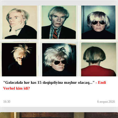
"Gələcəkdə hər kəs 15 dəqiqəliyinə məşhur olacaq..."
- Endi
Vorhol kim idi?
16:30
6 avqust 2026