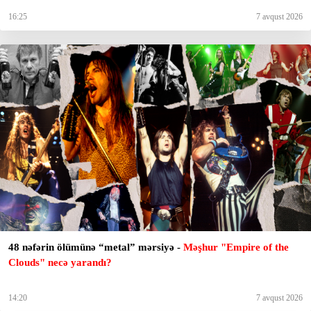
16:25
7 avqust 2026
48 nəfərin ölümünə “metal” mərsiyə -
Məşhur "Empire of the
Clouds" necə yarandı?
14:20
7 avqust 2026