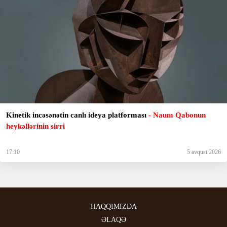
Kinetik incəsənətin canlı ideya platforması
- Naum Qabonun
heykəllərinin sirri
17:10
5 avqust 2026
HAQQIMIZDA
ƏLAQƏ