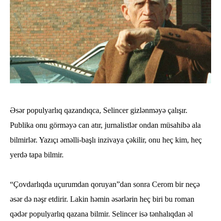
Əsər populyarlıq qazandıqca, Selincer gizlənməyə çalışır.
Publika onu görməyə can atır, jurnalistlər ondan müsahibə ala
bilmirlər. Yazıçı əməlli-başlı inzivaya çəkilir, onu heç kim, heç
yerdə tapa bilmir.
“Çovdarlıqda uçurumdan qoruyan”dan sonra Cerom bir neçə
əsər də nəşr etdirir. Lakin həmin əsərlərin heç biri bu roman
qədər populyarlıq qazana bilmir. Selincer isə tənhalıqdan əl