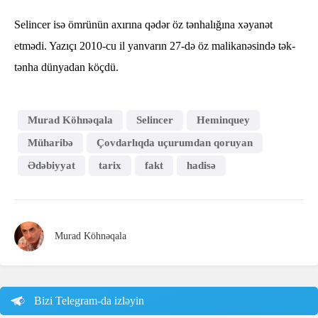
Selincer isə ömrünün axırına qədər öz tənhalığına xəyanət
etmədi. Yazıçı 2010-cu il yanvarın 27-də öz malikanəsində tək-
tənha dünyadan köçdü.
Murad Köhnəqala
Selincer
Heminquey
Müharibə
Çovdarlıqda uçurumdan qoruyan
Ədəbiyyat
tarix
fakt
hadisə
Murad Köhnəqala
Bizi Telegram-da izləyin