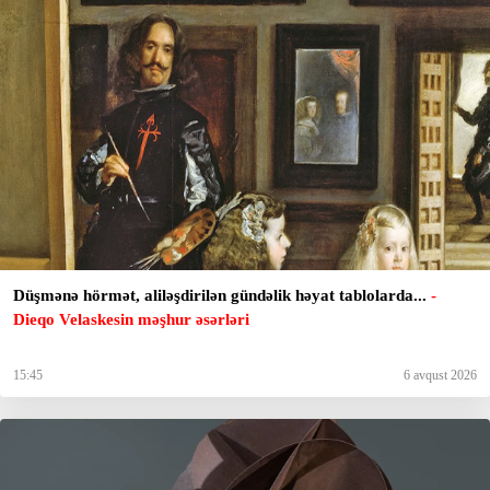
Düşmənə hörmət, aliləşdirilən gündəlik həyat tablolarda...
-
Dieqo Velaskesin məşhur əsərləri
15:45
6 avqust 2026