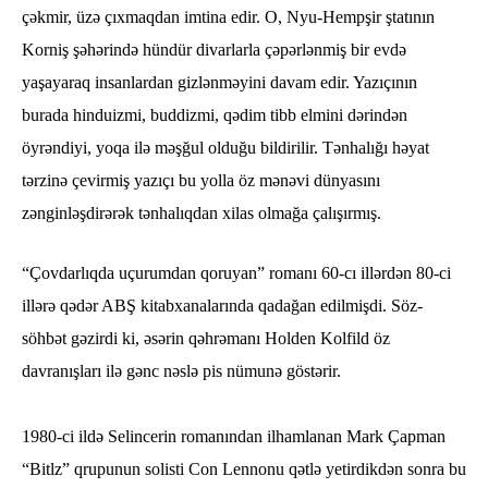
çəkmir, üzə çıxmaqdan imtina edir. O, Nyu-Hempşir ştatının
Korniş şəhərində hündür divarlarla çəpərlənmiş bir evdə
yaşayaraq insanlardan gizlənməyini davam edir. Yazıçının
burada hinduizmi, buddizmi, qədim tibb elmini dərindən
öyrəndiyi, yoqa ilə məşğul olduğu bildirilir. Tənhalığı həyat
tərzinə çevirmiş yazıçı bu yolla öz mənəvi dünyasını
zənginləşdirərək tənhalıqdan xilas olmağa çalışırmış.
“Çovdarlıqda uçurumdan qoruyan” romanı 60-cı illərdən 80-ci
illərə qədər ABŞ kitabxanalarında qadağan edilmişdi. Söz-
söhbət gəzirdi ki, əsərin qəhrəmanı Holden Kolfild öz
davranışları ilə gənc nəslə pis nümunə göstərir.
1980-ci ildə Selincerin romanından ilhamlanan Mark Çapman
“Bitlz” qrupunun solisti Con Lennonu qətlə yetirdikdən sonra bu