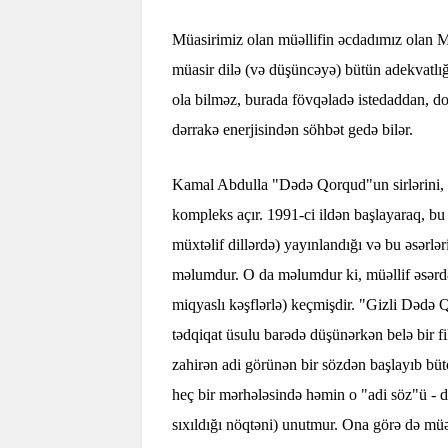
Müasirimiz olan müəllifin əcdadımız olan Mü
müasir dilə (və düşüncəyə) bütün adekvatlığı 
ola bilməz, burada fövqəladə istedaddan, d
dərrakə enerjisindən söhbət gedə bilər.
Kamal Abdulla "Dədə Qorqud"un sirlərini, a
kompleks açır. 1991-ci ildən başlayaraq, b
müxtəlif dillərdə) yayınlandığı və bu əsərlə
məlumdur. O da məlumdur ki, müəllif əsərdən
miqyaslı kəşflərlə) keçmişdir. "Gizli Dədə 
tədqiqat üsulu barədə düşünərkən belə bir
zahirən adi görünən bir sözdən başlayıb bütö
heç bir mərhələsində həmin o "adi söz"ü - 
sıxıldığı nöqtəni) unutmur. Ona görə də müəl