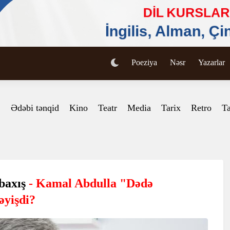
Poeziya
Nəsr
Yazarlar
Ədəbi tənqid
Kino
Teatr
Media
Tarix
Retro
Ta
 baxış
- Kamal Abdulla "Dədə
əyişdi?