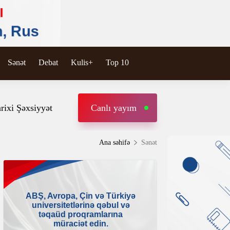
Sənət
Debat
Kulis+
Top 10
rixi Şəxsiyyət
Canlı yayım
Ana səhifə
Sənət