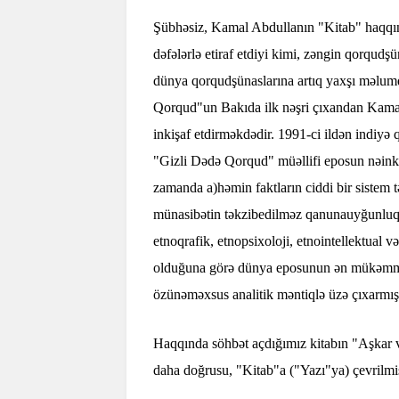
Şübhəsiz, Kamal Abdullanın "Kitab" haqqın
dəfələrlə etiraf etdiyi kimi, zəngin qorqud
dünya qorqudşünaslarına artıq yaxşı məlumdu
Qorqud"un Bakıda ilk nəşri çıxandan Kamal 
inkişaf etdirməkdədir. 1991-ci ildən indiyə 
"Gizli Dədə Qorqud" müəllifi eposun nəinki g
zamanda a)həmin faktların ciddi bir sistem tə
münasibətin təkzibedilməz qanunauyğunluql
etnoqrafik, etnopsixoloji, etnointellektual v
olduğuna görə dünya eposunun ən mükəmməl 
özünəməxsus analitik məntiqlə üzə çıxarmış
Haqqında söhbət açdığımız kitabın "Aşkar v
daha doğrusu, "Kitab"a ("Yazı"ya) çevrilmiş