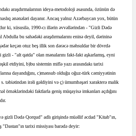
dakı araşdırmalarının ideya-metodoloji əsasında, özünün də
şünaslıq ənənələri dayanır. Ancaq yalnız Azərbaycan yox, bütün
r ki, xüsusilə, 1990-cı illərin əvvəllərindən - "Gizli Dədə
Abdulla bu sahədəki araşdırmalarını eninə deyil, dərininə
qədər keçən otuz beş illik son dərəcə məhsuldar bir dövrdə
izli - "alt qatda" olan mənalarını fakt-fakt aşkarlamış, eyni
şkil etdiyini, b)bu sistemin miflə yazı arasındakı tarixi
arına dayandığını, c)mənsub olduğu oğuz-türk cəmiyyətinin
ə s. təbiətindən irəli gəldiyini və ç) ümumbəşəri xarakterə malik
örnəklərindəki faktlarla geniş müqayisə imkanları açdığını
dır.
ə gizli Dədə Qorqud" adlı girişində müəllif əcdad "Kitab"ın,
 "Dastan"ın tarixi missiyası barədə deyir: