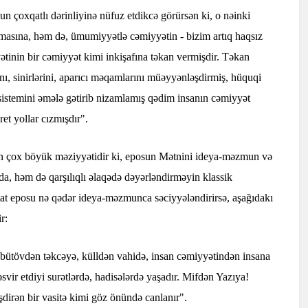
un çoxqatlı dərinliyinə nüfuz etdikcə görürsən ki, o nəinki
sına, həm də, ümumiyyətlə cəmiyyətin - bizim artıq haqsız
inin bir cəmiyyət kimi inkişafına təkan vermişdir. Təkan
nı, sinirlərini, aparıcı məqamlarını müəyyənləşdirmiş, hüquqi
q sistemini əmələ gətirib nizamlamış qədim insanın cəmiyyət
et yollar cızmışdır".
ün çox böyük məziyyətidir ki, eposun Mətnini ideya-məzmun və
da, həm də qarşılıqlı əlaqədə dəyərləndirməyin klassik
itat eposu nə qədər ideya-məzmunca səciyyələndirirsə, aşağıdakı
r:
bütövdən təkcəyə, külldən vahidə, insan cəmiyyətindən insana
vir etdiyi surətlərdə, hadisələrdə yaşadır. Mifdən Yazıya!
şdirən bir vasitə kimi göz önündə canlanır".