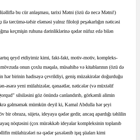
əlliflə bu cür anlaşması, tarixi Mətni (özü də necə Mətni!)
ilə tərcümə-təfsir eləməsi yalnız filoloji peşəkarlığın nəticəsi
oğma keçmişin ruhuna dərinliklərinə qədər nüfuz edə bilən
rtıq qeyd etdiyimiz kimi, fakt-fakt, motiv-motiv, kompleks-
u mövzuda onun çoxlu məqalə, müsahibə və kitablarının (özü də
rin hər birinin hadisəyə çevrildiyi, geniş müzakirələr doğurduğu
-əsərə yeni mülahizələr, qənaətlər, nəticələr (və müxtəlif
Qorqud" silsiləsini göz önündə canlandırıb, görkəmli alimin
 fikrə gəlməmək mümkün deyil ki, Kamal Abdulla hər şeyi
v bir obraza, süjetə, ideyaya qədər gedir, ancaq apardığı təhlilin
dayaq nöqtəsini (çox mürəkkəb ideyalar kompleksinin toplanıb
lifin mülahizələri nə qədər şaxələnib işıq şüaları kimi