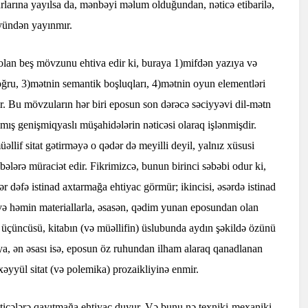
rlarına yayılsa da, mənbəyi məlum olduğundan, nəticə etibarilə,
yündən yayınmır.
ğlı olan beş mövzunu ehtiva edir ki, buraya 1)mifdən yazıya və
doğru, 3)mətnin semantik boşluqları, 4)mətnin oyun elementləri
ir. Bu mövzuların hər biri eposun son dərəcə səciyyəvi dil-mətn
lmış genişmiqyaslı müşahidələrin nəticəsi olaraq işlənmişdir.
üəllif sitat gətirməyə o qədər də meyilli deyil, yalnız xüsusi
lərə müraciət edir. Fikrimizcə, bunun birinci səbəbi odur ki,
ər dəfə istinad axtarmağa ehtiyac görmür; ikincisi, əsərdə istinad
və həmin materiallarla, əsasən, qədim yunan eposundan olan
, üçüncüsü, kitabın (və müəllifin) üslubunda aydın şəkildə özünü
asiya, ən əsası isə, eposun öz ruhundan ilham alaraq qanadlanan
xəyyül sitat (və polemika) prozaikliyinə enmir.
əticələrə qayıtmağa ehtiyac duyur. Və bunu nə texniki-mexaniki,