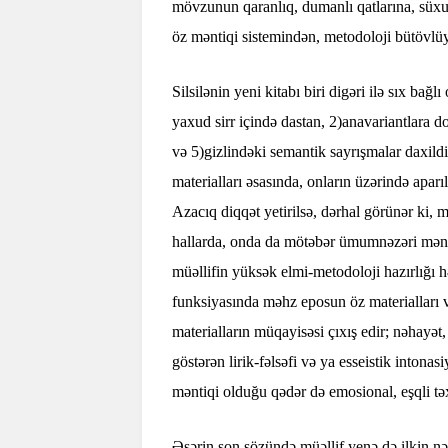
mövzunun qaranlıq, dumanlı qatlarına, süxu
öz məntiqi sistemindən, metodoloji bütövlü
Silsilənin yeni kitabı biri digəri ilə sıx ba
yaxud sirr içində dastan, 2)anavariantlara 
və 5)gizlindəki semantik sayrışmalar daxild
materialları əsasında, onların üzərində aparı
Azacıq diqqət yetirilsə, dərhal görünər ki, m
hallarda, onda da mötəbər ümumnəzəri mənbə
müəllifin yüksək elmi-metodoloji hazırlığı h
funksiyasında məhz eposun öz materialları 
materialların müqayisəsi çıxış edir; nəhayət
göstərən lirik-fəlsəfi və ya esseistik inton
məntiqi olduğu qədər də emosional, eşqli tə
Əsərin son sözündə müəllif yenə də ilkin n