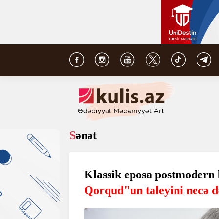
Sənət
Klassik eposa postmodern
Qorqud"un taleyini necə d