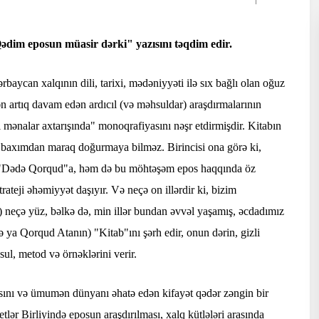
dim eposun müasir dərki" yazısını təqdim edir.
aycan xalqının dili, tarixi, mədəniyyəti ilə sıx bağlı olan oğuz
artıq davam edən ardıcıl (və məhsuldar) araşdırmalarının
 mənalar axtarışında" monoqrafiyasını nəşr etdirmişdir. Kitabın
çə baxımdan maraq doğurmaya bilməz. Birincisi ona görə ki,
 "Dədə Qorqud"a, həm də bu möhtəşəm epos haqqında öz
ateji əhəmiyyət daşıyır. Və neçə on illərdir ki, bizim
) neçə yüz, bəlkə də, min illər bundan əvvəl yaşamış, əcdadımız
ya Qorqud Atanın) "Kitab"ını şərh edir, onun dərin, gizli
ul, metod və örnəklərini verir.
sını və ümumən dünyanı əhatə edən kifayət qədər zəngin bir
etlər Birliyində eposun araşdırılması, xalq kütlələri arasında