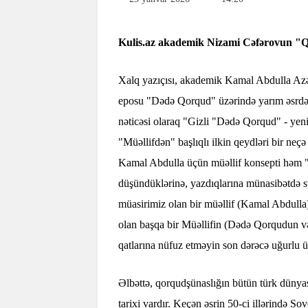
Kulis.az akademik Nizami Cəfərovun "Qə
Xalq yazıçısı, akademik Kamal Abdulla Azərb
eposu "Dədə Qorqud" üzərində yarım əsrdən 
nəticəsi olaraq "Gizli "Dədə Qorqud" - yeni
"Müəllifdən" başlıqlı ilkin qeydləri bir ne
Kamal Abdulla üçün müəllif konsepti həm
düşündüklərinə, yazdıqlarına münasibətdə str
müasirimiz olan bir müəllif (Kamal Abdulla
olan başqa bir Müəllifin (Dədə Qorqudun və 
qatlarına nüfuz etməyin son dərəcə uğurlu üs
Əlbəttə, qorqudşünaslığın bütün türk dünya
tarixi vardır. Keçən əsrin 50-ci illərində Sov