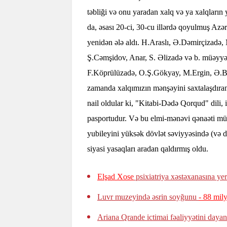
təbliği və onu yaradan xalq və ya xalqların
da, əsası 20-ci, 30-cu illərdə qoyulmuş Az
yenidən ələ aldı. H.Araslı, Ə.Dəmirçizadə,
Ş.Cəmşidov, Anar, S. Əlizadə və b. müəyyən
F.Köprülüzadə, O.Ş.Gökyay, M.Ergin, Ə.B.Ə
zamanda xalqımızın mənşəyini saxtalaşdıran 
nail oldular ki, "Kitabi-Dədə Qorqud" dili
pasportudur. Və bu elmi-mənəvi qənaəti müs
yubileyini yüksək dövlət səviyyəsində (və
siyasi yasaqları aradan qaldırmış oldu.
Elşad Xose
psixiatriya xəstəxanasına yerl
Luvr muzeyində əsrin soyğunu
- 88 mil
Ariana Qrande ictimai fəaliyyətini dayan