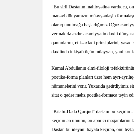
"Bu sirli Dastanın mahiyyətinə vardıqca, on
mənəvi dünyamızın müəyyənləşib formalaşma
olaraq unutmağa başladığımız Oğuz cəmiyyət
vermək də azdır - cəmiyyətin daxili dünyası
qanunlarını, etik-əxlaqi prinsiplərini, yasa
daxilində inkişafı üçün müəyyən, yəni konkr
Kamal Abdullanın elmi-filoloji təfəkkürün
poetika-forma planları üzrə həm ayrı-ayrılıq
nümunələrini verir. Yuxarıda gətirdiyimiz s
sitat o qədər məhz poetika-formaca təyin edi
"Kitabi-Dədə Qorqud" dastanı bu keçidin - 
keçidin ən ümumi, ən aparıcı məqamlarını təs
Dastan bu ideyanı həyata keçirən, onu tezlə