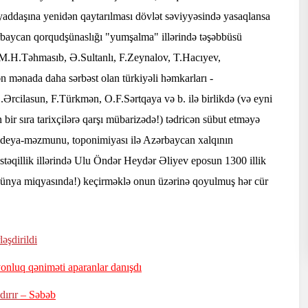
 yaddaşına yenidən qaytarılması dövlət səviyyəsində yasaqlansa
ərbaycan qorqudşünaslığı "yumşalma" illərində təşəbbüsü
 M.H.Təhmasıb, Ə.Sultanlı, F.Zeynalov, T.Hacıyev,
 mənada daha sərbəst olan türkiyəli həmkarları -
rcilasun, F.Türkmən, O.F.Sərtqaya və b. ilə birlikdə (və eyni
bir sıra tarixçilərə qarşı mübarizədə!) tədricən sübut etməyə
, ideya-məzmunu, toponimiyası ilə Azərbaycan xalqının
təqillik illərində Ulu Öndər Heydər Əliyev eposun 1300 illik
 dünya miqyasında!) keçirməklə onun üzərinə qoyulmuş hər cür
əşdirildi
yonluq qəniməti aparanlar danışdı
dırır
– Səbəb