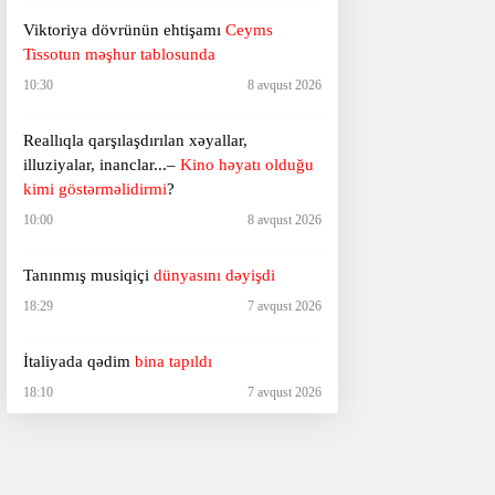
Viktoriya dövrünün ehtişamı
Ceyms
Tissotun məşhur tablosunda
10:30
8 avqust 2026
Reallıqla qarşılaşdırılan xəyallar,
illuziyalar, inanclar...–
Kino həyatı olduğu
kimi göstərməlidirmi
?
10:00
8 avqust 2026
Tanınmış musiqiçi
dünyasını dəyişdi
18:29
7 avqust 2026
İtaliyada qədim
bina tapıldı
18:10
7 avqust 2026
Ağ Ev sərt şəkildə tənqid olundu –
“Hörümçək adam”a görə