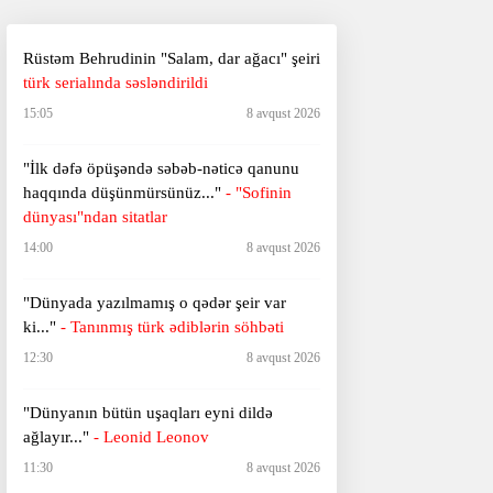
Rüstəm Behrudinin "Salam, dar ağacı" şeiri
türk serialında səsləndirildi
15:05
8 avqust 2026
"İlk dəfə öpüşəndə səbəb-nəticə qanunu
haqqında düşünmürsünüz..."
- "Sofinin
dünyası"ndan sitatlar
14:00
8 avqust 2026
"Dünyada yazılmamış o qədər şeir var
ki..."
- Tanınmış türk ədiblərin söhbəti
12:30
8 avqust 2026
​​​​​​​"Dünyanın bütün uşaqları eyni dildə
ağlayır..."
- Leonid Leonov
11:30
8 avqust 2026